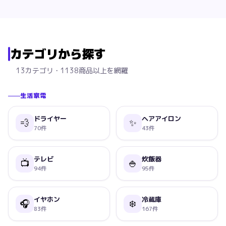
カテゴリから探す
13カテゴリ・1138商品以上を網羅
生活家電
ドライヤー
ヘアアイロン
💨
✨
70
件
43
件
テレビ
炊飯器
📺
🍚
94
件
95
件
イヤホン
冷蔵庫
🎧
❄️
83
件
167
件