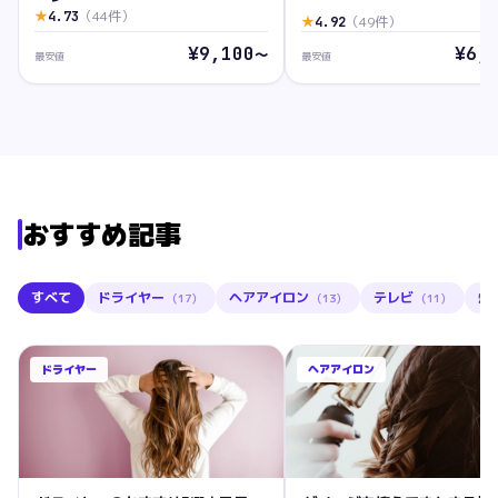
★
（
44
件）
4.73
★
（
49
件）
4.92
¥9,100
¥6,
〜
最安値
最安値
おすすめ記事
すべて
ドライヤー
ヘアアイロン
テレビ
炊
（
17
）
（
13
）
（
11
）
ドライヤー
ヘアアイロン