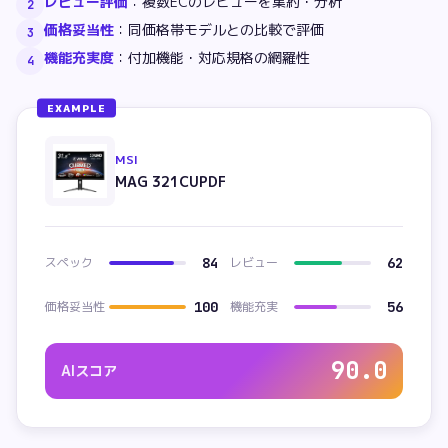
レビュー評価
：
複数ECのレビューを集約・分析
2
価格妥当性
：
同価格帯モデルとの比較で評価
3
機能充実度
：
付加機能・対応規格の網羅性
4
EXAMPLE
MSI
MAG 321CUPDF
スペック
84
レビュー
62
価格妥当性
100
機能充実
56
90.0
AIスコア