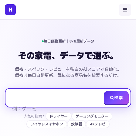
M
おすすめ家電ランキング｜
1138
商品を独自スコアで比較 - メ
毎日価格更新｜8/8最新データ
その家電、データで選ぶ。
価格・スペック・レビューを独自のAIスコアで数値化。
価格は毎日自動更新、気になる商品名を検索するだけ。
検索
例：
ゲーミング
|
人気の検索：
ドライヤー
ゲーミングモニター
ワイヤレスイヤホン
炊飯器
4Kテレビ