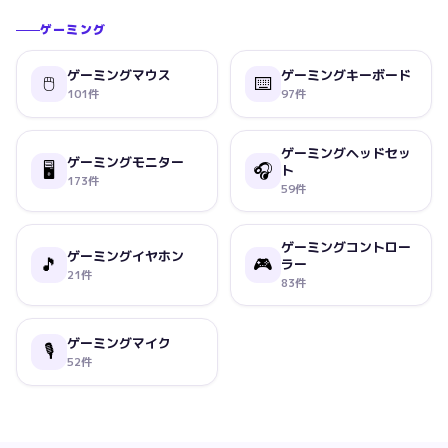
ゲーミング
ゲーミングマウス
ゲーミングキーボード
🖱️
⌨️
101
件
97
件
ゲーミングヘッドセッ
ゲーミングモニター
🖥️
🎧
ト
173
件
59
件
ゲーミングコントロー
ゲーミングイヤホン
🎵
🎮
ラー
21
件
83
件
ゲーミングマイク
🎙️
52
件