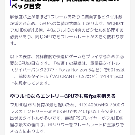
ペック目安
解像度が上がるほど1フレームあたりに描画するピクセル数
が増えるため、GPUへの負荷が大幅に上がります。WQHDは
フルHDの約1.8倍、4KはフルHDの4倍のピクセルを処理する
必要があり、同じGPUでもフレームレートが大きく変わりま
す。
以下の表は、各解像度で快適にゲームをプレイするために必
要なGPUの目安です。「快適」の基準は、重量級タイトル
（サイバーパンク2077・Forza Horizon 5など）で60fps以
上、競技系タイトル（VALORANT・CS2など）で144fps以
上を想定しています。
💡
フルHDならエントリーGPUでも高fpsを狙える
フルHDはGPU負荷が最も軽いため、RTX 4060やRX 7600ク
ラスのエントリー〜ミドルGPUでも240fps以上を安定して
出せるタイトルが多いです。競技FPSプレイヤーがフルHDを
選ぶ最大の理由は、GPUパワーをフレームレートに全振りで
きる点にあります。