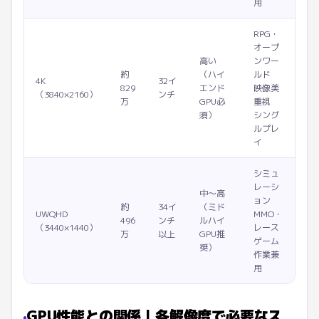
用
RPG・
オープ
高い
ンワー
約
（ハイ
ルド
4K
32イ
829
エンド
映像美
（3840×2160）
ンチ
万
GPU必
重視
須）
シング
ルプレ
イ
シミュ
レーシ
中〜高
ョン
約
34イ
（ミド
UWQHD
MMO・
496
ンチ
ルハイ
（3440×1440）
レース
万
以上
GPU推
ゲーム
奨）
作業兼
用
GPU性能との関係｜各解像度で必要なス