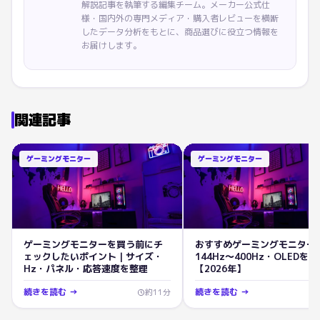
解説記事を執筆する編集チーム。メーカー公式仕
様・国内外の専門メディア・購入者レビューを横断
したデータ分析をもとに、商品選びに役立つ情報を
お届けします。
関連記事
ゲーミングモニター
ゲーミングモニター
ゲーミングモニターを買う前にチ
おすすめゲーミングモニター
ェックしたいポイント｜サイズ・
144Hz〜400Hz・OLEDを
Hz・パネル・応答速度を整理
【2026年】
続きを読む →
続きを読む →
約
11
分