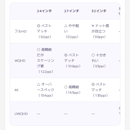
34イ
24インチ
27インチ
32インチ
UW
◎ ベスト
△ やや粗
✕ ドット感
フルHD
マッチ
い
が目立つ
—
（92ppi）
（82ppi）
（69ppi）
○ 高精細
だが
◎ ベスト
○ 十分き
WQHD
スケーリン
マッチ
れい
—
グ要
（109ppi）
（93ppi）
（122ppi）
△ オーバ
◎ ベスト
○ 高精細
4K
ースペック
マッチ
—
（163ppi）
（184ppi）
（138ppi）
◎ ベ
UWQHD
—
—
—
マッチ
（110p