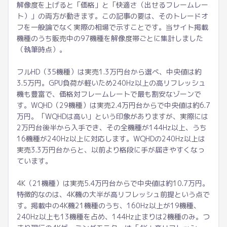
解像度を上げると「価格」と「快適さ（出せるフレームレー
ト）」の両方が動きます。この記事の要は、そのトレードオ
フを一般論でなく実際の相場で示すことです。当サイト掲載
機種のうち販売中の97機種を解像度帯ごとに集計しました
（執筆時点）。
フルHD（35機種）は実売1.3万円台から選べ、中央値は約
3.5万円。GPU負荷が軽いため240Hz以上の高リフレッシュ
機も豊富で、価格対フレームレートで最も割安なゾーンで
す。WQHD（29機種）は実売2.4万円台からで中央値は約6.7
万円。「WQHDは高い」という印象がありますが、実際には
2万円台後半から入手でき、その全機種が144Hz以上、うち
16機種が240Hz以上に対応します。WQHDの240Hz以上は
実売3.3万円台からと、以前より格段に手が届きやすくなっ
ています。
4K（21機種）は実売5.4万円台からで中央値は約10.7万円。
特徴的なのは、4K機の大半が高リフレッシュ前提という点で
す。掲載中の4K機21機種のうち、160Hz以上が19機種、
240Hz以上も13機種を占め、144Hz止まりは2機種のみ。つ