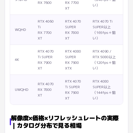
RX 7600
RX 7700
い）
XT
RTX 4060
RTX 4070
RTX 4070 Ti
Ti
SUPER
SUPER以上
WQHD
RX 7700
RX 7800
（165fps＋狙
XT
XT
い）
RTX 4070
RTX 4080
RTX 4090 /
Ti SUPER
SUPER
RTX 5080以上
4K
RX 7900
RX 7900
（120fps＋狙
XT
XTX
い）
RTX 4070
RTX 4080
RTX 4070
Ti SUPER
SUPER以上
UWQHD
RX 7800
RX 7900
（144fps＋狙
XT
XT
い）
解像度×価格×リフレッシュレートの実際
｜カタログ分布で見る相場