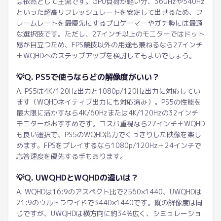
は依然として主流です。GPU負荷が軽い分、360Hzや540Hz
といった超高リフレッシュレートを安定して出せるため、フ
レームレートを最優先にするプロゲーマーやガチ勢には最適
な選択肢です。ただし、27インチ以上のモニターではドット
感が目立つため、FPS競技以外の用途も兼ねるなら27インチ
＋WQHDへのステップアップを検討してもよいでしょう。
💡
Q. PS5で使うならどの解像度がいい？
A. PS5は4K/120Hz出力と1080p/120Hz出力に対応してい
ます（WQHDネイティブ出力にも対応済み）。PS5の性能を
最大限に活かすなら4K/60Hzまたは4K/120Hzの32インチ
モニターがおすすめです。コスパ重視なら27インチ＋WQHD
も良い選択で、PS5のWQHD出力でくっきりした映像を楽し
めます。FPSをプレイするなら1080p/120Hz＋24インチで
応答速度を優先する手もあります。
💡
Q. UWQHDとWQHDの違いは？
A. WQHDは16:9のアスペクト比で2560×1440、UWQHDは
21:9のウルトラワイドで3440×1440です。縦の解像度は同
じですが、UWQHDは横方向に約34%広く、シミュレーショ