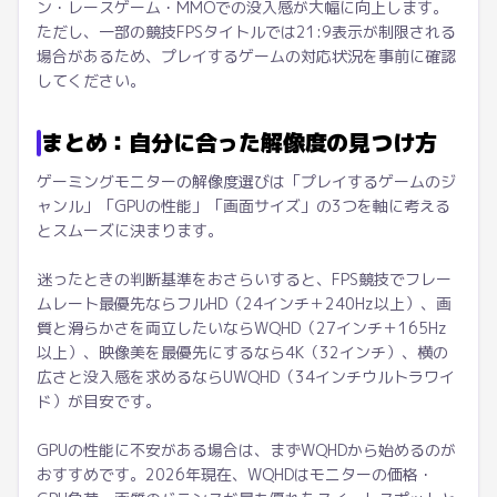
ン・レースゲーム・MMOでの没入感が大幅に向上します。
ただし、一部の競技FPSタイトルでは21:9表示が制限される
場合があるため、プレイするゲームの対応状況を事前に確認
してください。
まとめ：自分に合った解像度の見つけ方
ゲーミングモニターの解像度選びは「プレイするゲームのジ
ャンル」「GPUの性能」「画面サイズ」の3つを軸に考える
とスムーズに決まります。
迷ったときの判断基準をおさらいすると、FPS競技でフレー
ムレート最優先ならフルHD（24インチ＋240Hz以上）、画
質と滑らかさを両立したいならWQHD（27インチ＋165Hz
以上）、映像美を最優先にするなら4K（32インチ）、横の
広さと没入感を求めるならUWQHD（34インチウルトラワイ
ド）が目安です。
GPUの性能に不安がある場合は、まずWQHDから始めるのが
おすすめです。2026年現在、WQHDはモニターの価格・