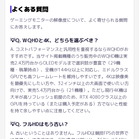
よくある質問
ゲーミングモニターの解像度について、よく寄せられる質問
にお答えします。
💡
Q. WQHDと4K、どちらを選ぶべき？
A. コストパフォーマンスと汎用性を重視するならWQHDがお
すすめです。当サイト掲載機種のうち販売中のWQHD機は実
売2.4万円台からOLEDモデルまで選択肢が豊富で（29機
種・執筆時点）、全機が144Hz以上に対応し、ミドルクラス
GPUでも高フレームレートを維持しやすいです。4Kは映像美
を最優先にしたい方や、32インチ以上の大画面で使いたい方
向けで、実売5.4万円台から（21機種）。ただし現行4K機は
大半が高リフレッシュ前提のため、RTX 4080クラス以上の
GPUを持っている（または購入予定がある）方でないと性能
を持て余しやすい点に注意してください。
💡
Q. フルHDはもう古い？
A. 古いということはありません。フルHDは競技FPSの世界で