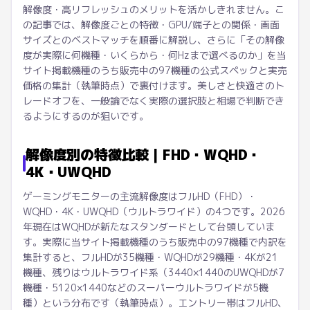
解像度・高リフレッシュのメリットを活かしきれません。こ
の記事では、解像度ごとの特徴・GPU/端子との関係・画面
サイズとのベストマッチを順番に解説し、さらに「その解像
度が実際に何機種・いくらから・何Hzまで選べるのか」を当
サイト掲載機種のうち販売中の97機種の公式スペックと実売
価格の集計（執筆時点）で裏付けます。美しさと快適さのト
レードオフを、一般論でなく実際の選択肢と相場で判断でき
るようにするのが狙いです。
解像度別の特徴比較｜FHD・WQHD・
4K・UWQHD
ゲーミングモニターの主流解像度はフルHD（FHD）・
WQHD・4K・UWQHD（ウルトラワイド）の4つです。2026
年現在はWQHDが新たなスタンダードとして台頭していま
す。実際に当サイト掲載機種のうち販売中の97機種で内訳を
集計すると、フルHDが35機種・WQHDが29機種・4Kが21
機種、残りはウルトラワイド系（3440×1440のUWQHDが7
機種・5120×1440などのスーパーウルトラワイドが5機
種）という分布です（執筆時点）。エントリー帯はフルHD、