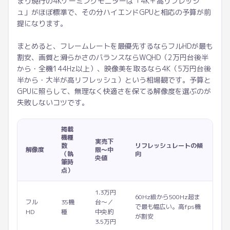
まり現行の4Kゲーミングモニターは「4K＋高リフレッシ
ュ」がほぼ標準で、その分ハイエンドGPUと相応の予算が前
提になります。
まとめると、フレームレートを最優先するならフルHDが最も
割安、画質と滑らかさのバランスならWQHD（2万円台後半
から・全機144Hz以上）、映像美を取るなら4K（5万円台後
半から・大半が高リフレッシュ）という相場観です。予算と
GPUに照らして、無理なく快適さを保てる解像度を選ぶのが
失敗しないコツです。
掲載
機種
実売下
数
リフレッシュレートの傾
解像度
限〜中
（執
向
央値
筆時
点）
1.3万円
60Hz級から500Hz超ま
フル
35機
台〜／
で最も幅広い。高fps機
HD
種
中央約
が割安
3.5万円