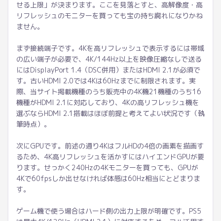
せる上限」が決まります。ここを見落とすと、高解像度・高
リフレッシュのモニターを買っても宝の持ち腐れになりかね
ません。
まず接続端子です。4Kを高リフレッシュで表示するには帯域
の広い端子が必要で、4K/144Hz以上を映像圧縮なしで送る
にはDisplayPort 1.4（DSC併用）またはHDMI 2.1が必須で
す。古いHDMI 2.0では4Kは60Hzまでに制限されます。実
際、当サイト掲載機種のうち販売中の4K機21機種のうち16
機種がHDMI 2.1に対応しており、4Kの高リフレッシュ機を
選ぶならHDMI 2.1搭載はほぼ前提と考えてよい状況です（執
筆時点）。
次にGPUです。前述の通り4KはフルHDの4倍の画素を描画す
るため、4K高リフレッシュを活かすにはハイエンドGPUが要
ります。せっかく240Hzの4Kモニターを買っても、GPUが
4Kで60fpsしか出せなければ体感は60Hz相当にとどまりま
す。
ゲーム機で使う場合はハード側の出力上限が明確です。PS5