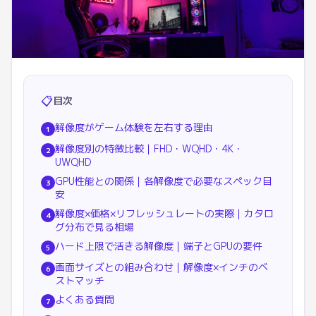
📋
目次
解像度がゲーム体験を左右する理由
1
解像度別の特徴比較｜FHD・WQHD・4K・
2
UWQHD
GPU性能との関係｜各解像度で必要なスペック目
3
安
解像度×価格×リフレッシュレートの実際｜カタロ
4
グ分布で見る相場
ハード上限で活きる解像度｜端子とGPUの要件
5
画面サイズとの組み合わせ｜解像度×インチのベ
6
ストマッチ
よくある質問
7