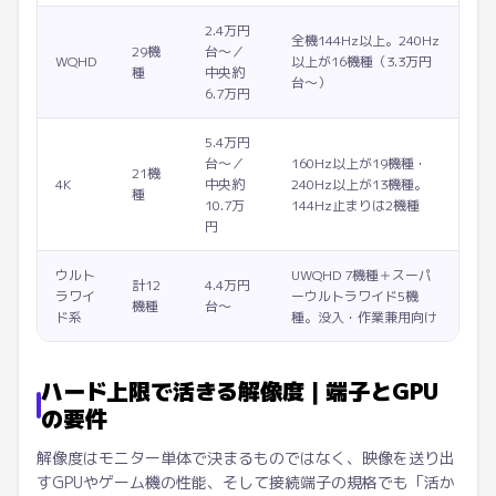
2.4万円
全機144Hz以上。240Hz
29機
台〜／
WQHD
以上が16機種（3.3万円
種
中央約
台〜）
6.7万円
5.4万円
台〜／
160Hz以上が19機種・
21機
4K
中央約
240Hz以上が13機種。
種
10.7万
144Hz止まりは2機種
円
ウルト
UWQHD 7機種＋スーパ
計12
4.4万円
ラワイ
ーウルトラワイド5機
機種
台〜
ド系
種。没入・作業兼用向け
ハード上限で活きる解像度｜端子とGPU
の要件
解像度はモニター単体で決まるものではなく、映像を送り出
すGPUやゲーム機の性能、そして接続端子の規格でも「活か