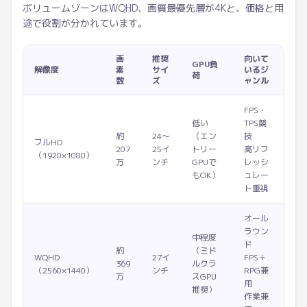
ボリュームゾーンはWQHD、画質最優先層が4Kと、価格と用
途で役割が分かれています。
画
推奨
向いて
GPU負
解像度
素
サイ
いるジ
荷
数
ズ
ャンル
FPS・
低い
TPS競
約
24〜
（エン
技
フルHD
207
25イ
トリー
高リフ
（1920×1080）
万
ンチ
GPUで
レッシ
もOK）
ュレー
ト重視
オール
ラウン
中程度
ド
約
（ミド
WQHD
27イ
FPS＋
369
ルクラ
（2560×1440）
ンチ
RPG兼
万
スGPU
用
推奨）
作業兼