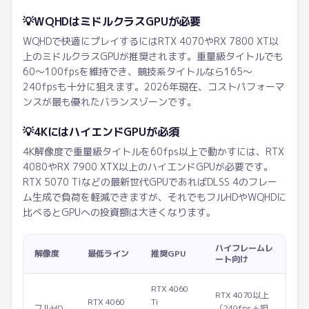
💡
WQHDはミドルクラスGPUが必要
WQHDで快適にプレイするにはRTX 4070やRX 7800 XT以
上のミドルクラスGPUが推奨されます。重量級タイトルでも
60〜100fpsを維持でき、競技系タイトルなら165〜
240fpsも十分に狙えます。2026年現在、コストパフォーマ
ンスが最も優れたバランスゾーンです。
💡
4KにはハイエンドGPUが必須
4K解像度で重量級タイトルを60fps以上で動かすには、RTX
4080やRX 7900 XTX以上のハイエンドGPUが必要です。
RTX 5070 Tiなどの最新世代GPUであればDLSS 4のフレー
ム生成で負荷を軽減できますが、それでもフルHDやWQHDに
比べるとGPUへの投資額は大きくなります。
ハイフレームレ
解像度
最低ライン
推奨GPU
ート向け
RTX 4060
RTX 4070以上
RTX 4060
Ti
フルHD
（240fps＋狙