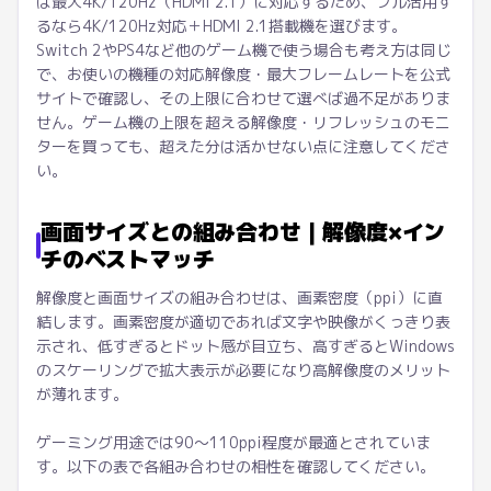
は最大4K/120Hz（HDMI 2.1）に対応するため、フル活用す
るなら4K/120Hz対応＋HDMI 2.1搭載機を選びます。
Switch 2やPS4など他のゲーム機で使う場合も考え方は同じ
で、お使いの機種の対応解像度・最大フレームレートを公式
サイトで確認し、その上限に合わせて選べば過不足がありま
せん。ゲーム機の上限を超える解像度・リフレッシュのモニ
ターを買っても、超えた分は活かせない点に注意してくださ
い。
画面サイズとの組み合わせ｜解像度×イン
チのベストマッチ
解像度と画面サイズの組み合わせは、画素密度（ppi）に直
結します。画素密度が適切であれば文字や映像がくっきり表
示され、低すぎるとドット感が目立ち、高すぎるとWindows
のスケーリングで拡大表示が必要になり高解像度のメリット
が薄れます。
ゲーミング用途では90〜110ppi程度が最適とされていま
す。以下の表で各組み合わせの相性を確認してください。