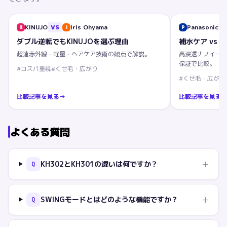
KINUJO
VS
Iris Ohyama
Panasonic
V
K
I
P
ダブル逆転でもKINUJOを選ぶ理由
補水ケア vs 
超遠赤外線・軽量・ヘアケア技術の観点で解説。
高浸透ナノイー
保証で比較。
#
コスパ重視
#
くせ毛・広がり
#
くせ毛・広がり
比較記事を見る
→
比較記事を見る
よくある質問
+
KH302とKH301の違いは何ですか？
Q
+
SWINGモードとはどのような機能ですか？
Q