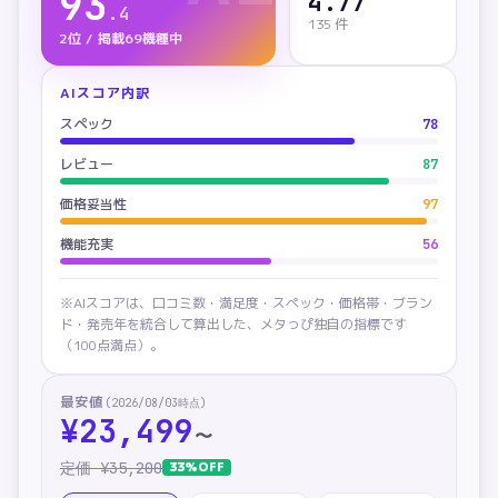
93
4.77
.
4
135
件
2位 / 掲載69機種中
AIスコア内訳
スペック
78
レビュー
87
価格妥当性
97
機能充実
56
※AIスコアは、口コミ数・満足度・スペック・価格帯・ブラン
ド・発売年を統合して算出した、メタっぴ独自の指標です
（100点満点）。
最安値
(
2026/08/03
時点)
¥
23,499
〜
定価 ¥
35,200
33
%OFF