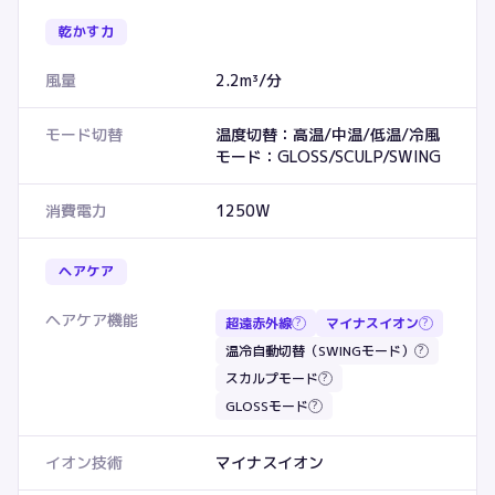
乾かす力
風量
2.2m³/分
モード切替
温度切替：高温/中温/低温/冷風
モード：GLOSS/SCULP/SWING
消費電力
1250W
ヘアケア
ヘアケア機能
超遠赤外線
マイナスイオン
?
?
温冷自動切替（SWINGモード）
?
スカルプモード
?
GLOSSモード
?
イオン技術
マイナスイオン