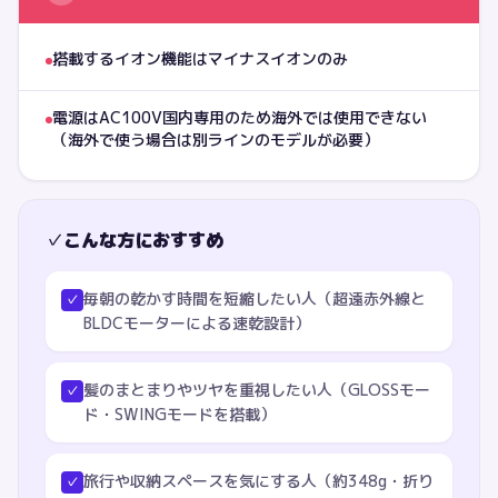
搭載するイオン機能はマイナスイオンのみ
電源はAC100V国内専用のため海外では使用できない
（海外で使う場合は別ラインのモデルが必要）
✓
こんな方におすすめ
毎朝の乾かす時間を短縮したい人（超遠赤外線と
✓
BLDCモーターによる速乾設計）
髪のまとまりやツヤを重視したい人（GLOSSモー
✓
ド・SWINGモードを搭載）
旅行や収納スペースを気にする人（約348g・折り
✓