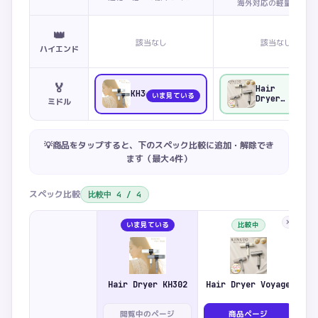
海外対応の軽量ライン
👑
該当なし
該当なし
ハイエンド
🏅
Hair
KH302
いま見ている
比較
Dryer
ミドル
Voyage
💡商品をタップすると、下のスペック比較に追加・解除でき
ます（最大
4
件）
スペック比較
比較中
4
/
4
×
いま見ている
比較中
Hair Dryer KH302
Hair Dryer Voyage
閲覧中のページ
商品ページ