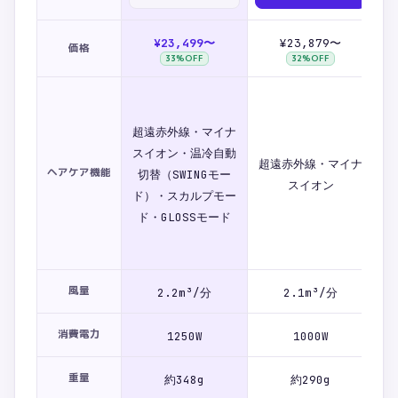
¥23,499〜
¥23,879〜
価格
33
%OFF
32
%OFF
超遠赤外線・マイナ
スイオン・温冷自動
超遠赤外線・マイナ
W
ヘアケア機能
切替（SWINGモー
スイオン
ド）・スカルプモー
ド・GLOSSモード
風量
2.2m³/分
2.1m³/分
消費電力
1250W
1000W
重量
約348g
約290g