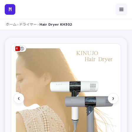
M
ホーム
›
ドライヤー
›
Hair Dryer KH302
①
R
‹
›