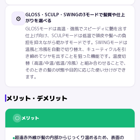
GLOSS・SCULP・SWINGの3モードで髪質や仕上
⚙️
がりを選べる
GLOSSモードは高温・強風でスピーディに艶を出す
仕上げ向け、SCULPモードは低温で頭皮や髪への負
担を抑えながら乾かすモードです。SWINGモードは
温風と冷風を自動で切り替え、キューティクルを引
き締めてツヤを出すことを狙った機能です。温度切
替（高温/中温/低温/冷風）と組み合わせることで、
そのときの髪の状態や目的に応じた使い分けができ
ます。
メリット・デメリット
○
メリット
超遠赤外線が髪の内部からじっくり温めるため、表面の