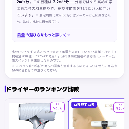
2m³/分
。この機種は
2.2m³/分
— 分布ではやや高めの帯
にあたる大風量寄りで、乾かす時間を抑えたい人に向い
ています。
※
測定規格（JIS/IEC等）はメーカーごとに異なるた
め、数値の比較は目安程度に。
風量
の選び方をもっと詳しく
→
出典: メタっぴ 公式スペック集計（
風量
を公表している
53
機種・カテゴリ
掲載全
70
機種・
2026-08
時点）。分布は掲載機種の公称値（メーカー公
表スペック）を集計したものです。
※ スペック値の高低が商品の優劣を意味するものではありません。用途や
好みに合わせてお選びください。
ドライヤー
のランキング比較
いま見ている
AI
AI
93.6
93.4