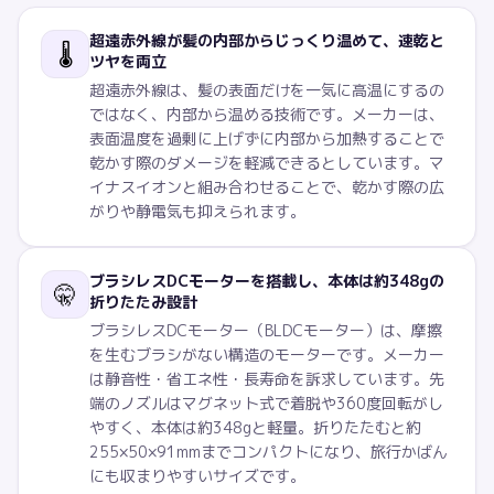
超遠赤外線が髪の内部からじっくり温めて、速乾と
🌡️
ツヤを両立
超遠赤外線は、髪の表面だけを一気に高温にするの
ではなく、内部から温める技術です。メーカーは、
表面温度を過剰に上げずに内部から加熱することで
乾かす際のダメージを軽減できるとしています。マ
イナスイオンと組み合わせることで、乾かす際の広
がりや静電気も抑えられます。
ブラシレスDCモーターを搭載し、本体は約348gの
🤫
折りたたみ設計
ブラシレスDCモーター（BLDCモーター）は、摩擦
を生むブラシがない構造のモーターです。メーカー
は静音性・省エネ性・長寿命を訴求しています。先
端のノズルはマグネット式で着脱や360度回転がし
やすく、本体は約348gと軽量。折りたたむと約
255×50×91mmまでコンパクトになり、旅行かばん
にも収まりやすいサイズです。