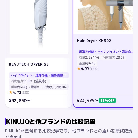
Hair Dryer KH302
超遠赤外線・マイナスイオン・温冷自動切替（SWINGモード）・スカルプモード・GLOSSモード
風量
消費電力
2.2m³/分
1250W
重量
約348g
BEAUTECH DRYER SE
★
4.77
(
135
)
ハイドロイオン・遠赤外線・温冷自動切替（センシングプログラム）・MOISTモード
消費電力
1100W（温風時）
重量
約418g（電源コード含む）／約280g（本体のみ）
★
4.71
(
225
)
¥
23,499
〜
¥
32,800
〜
33
%OFF
KINUJO
と他ブランドの比較記事
KINUJO
が登場する比較記事です。他ブランドとの違いを最終確認
できます。