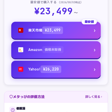
最安値で購入する
(
2026/08/03
時点)
¥
23,499
〜
最安値
›
楽天市場
¥
23,499
R
›
Amazon
価格未取得
a
›
Yahoo!
¥
26,220
Y!
メタっぴの評価方法
詳しく見る
情報源