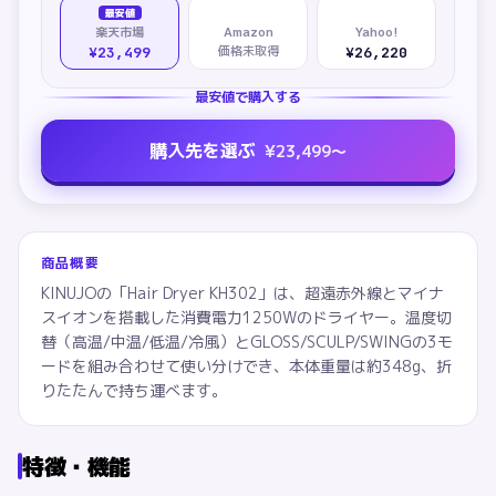
最安値
楽天市場
Amazon
Yahoo!
価格未取得
¥23,499
¥26,220
最安値で購入する
購入先を選ぶ
¥
23,499
〜
商品概要
KINUJOの「Hair Dryer KH302」は、超遠赤外線とマイナ
スイオンを搭載した消費電力1250Wのドライヤー。温度切
替（高温/中温/低温/冷風）とGLOSS/SCULP/SWINGの3モ
ードを組み合わせて使い分けでき、本体重量は約348g、折
りたたんで持ち運べます。
特徴・機能