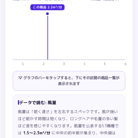
この商品
2.2m³/分
1
2
3
4
5
6
💡 グラフのバーをタップすると、下にその区間の商品一覧が
表示されます
データで読む:
風量
風量は「乾く速さ」を左右するスペックです。風が強い
ほど乾かす時間は短くなり、ロングヘアや毛量の多い髪
ほど差を感じやすくなります。
風量を公表する53機種で
は
1.5〜2.3m³/分
に中央の約半数が集まり、中央値は