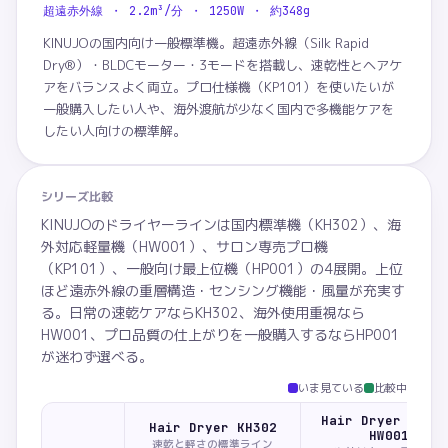
超遠赤外線 ・ 2.2m³/分 ・ 1250W ・ 約348g
KINUJOの国内向け一般標準機。超遠赤外線（Silk Rapid
Dry®）・BLDCモーター・3モードを搭載し、速乾性とヘアケ
アをバランスよく両立。プロ仕様機（KP101）を使いたいが
一般購入したい人や、海外渡航が少なく国内で多機能ケアを
したい人向けの標準解。
シリーズ比較
KINUJOのドライヤーラインは国内標準機（KH302）、海
外対応軽量機（HW001）、サロン専売プロ機
（KP101）、一般向け最上位機（HP001）の4展開。上位
ほど遠赤外線の重層構造・センシング機能・風量が充実す
る。日常の速乾ケアならKH302、海外使用重視なら
HW001、プロ品質の仕上がりを一般購入するならHP001
が迷わず選べる。
いま見ている
比較中
Hair Dryer Voya
Hair Dryer KH302
HW001
速乾と軽さの標準ライン