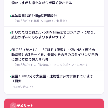
乾かしすぎを抑えながら手早く乾かせる
本体重量は約348gの軽量設計
（
選び方ガイド基準: 500g以下で軽量◎
）
折りたたむと約255×50×91mmまでコンパクトになり、
旅行かばんにも収まりやすいサイズ
GLOSS（艶出し）・SCULP（保湿）・SWING（温冷自
動切替）の3モードを、髪質やその日のスタイリング目的
に応じて切り替えられる
（
選び方ガイドの「消費電力」チェックポイントに該当
）
風量2.2m³/分で大風量・速乾性に非常に優れています
（目安
1.5m³/分以上）
△
デメリット