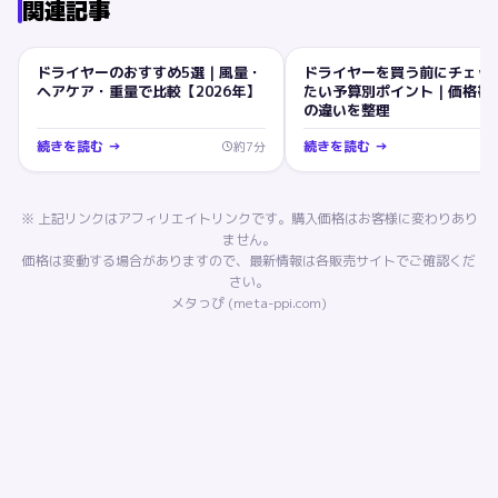
関連記事
ドライヤーのおすすめ5選｜風量・
ドライヤーを買う前にチェッ
ドライヤー
ドライヤー
ヘアケア・重量で比較【2026年】
たい予算別ポイント｜価格帯
の違いを整理
続きを読む →
続きを読む →
約
7
分
※ 上記リンクはアフィリエイトリンクです。購入価格はお客様に変わりあり
ません。
価格は変動する場合がありますので、最新情報は各販売サイトでご確認くだ
さい。
メタっぴ (meta-ppi.com)