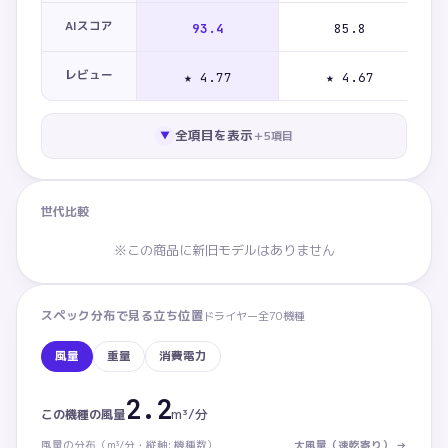
AIスコア
93.4
85.8
レビュー
★ 4.77
★ 4.67
全項目を表示
＋
5
項目
▼
世代比較
※この商品に新旧モデルはありません
スペック分布で見る立ち位置
ドライヤー
全
70
機種
風量
重量
消費電力
2.2
風量：この商品 2.2m³/分。カテゴリ内 下から69%
m³/分
この機種の
風量
風量
の分布（
m³/分・
縦軸: 機種数）
大風量（速乾寄り）
→