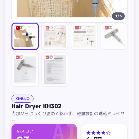
1
/
6
①
①
②
①
R
R
R
R
②
②
R
R
KINUJO
Hair Dryer KH302
内部からじっくり温めて乾かす、軽量設計の速乾ドライヤ
ー
AI
AIスコア
★★★★
☆