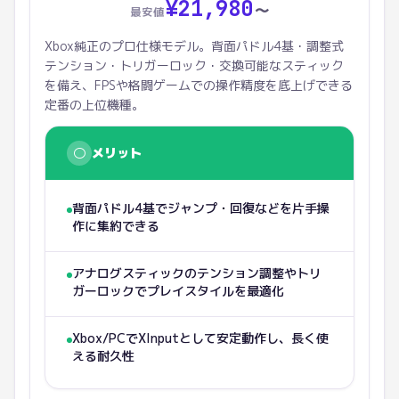
¥
21,980
〜
最安値
Xbox純正のプロ仕様モデル。背面パドル4基・調整式
テンション・トリガーロック・交換可能なスティック
を備え、FPSや格闘ゲームでの操作精度を底上げできる
定番の上位機種。
○
メリット
背面パドル4基でジャンプ・回復などを片手操
作に集約できる
アナログスティックのテンション調整やトリ
ガーロックでプレイスタイルを最適化
Xbox/PCでXInputとして安定動作し、長く使
える耐久性