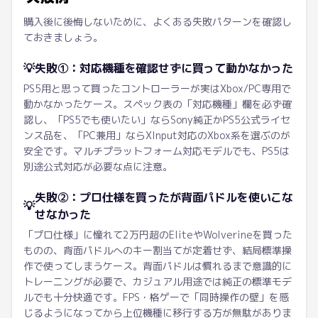
購入後に後悔しないために、よくある失敗パターンを確認し
ておきましょう。
💡
失敗①：対応機種を確認せずに買って動かなかった
PS5用と思って買ったコントローラーが実はXbox/PC専用で
動かなかったケース。スペック表の「対応機種」欄を必ず確
認し、「PS5でも使いたい」ならSony純正かPS5公式ライセ
ンス品を、「PC兼用」ならXInput対応のXbox系を選ぶのが
安全です。マルチプラットフォーム対応モデルでも、PS5は
別途公式対応が必要な点に注意。
失敗②：プロ仕様を買ったが背面パドルを使いこな
💡
せなかった
「プロ仕様」に憧れて2万円超のEliteやWolverineを買った
ものの、背面パドルへのキー割当てが定着せず、結局標準操
作で使ってしまうケース。背面パドルは慣れるまで意識的に
トレーニングが必要で、カジュアル用途では純正の標準モデ
ルでも十分快適です。FPS・格ゲーで「同時操作の壁」を感
じるようになってから上位機種に移行する方が無駄がありま