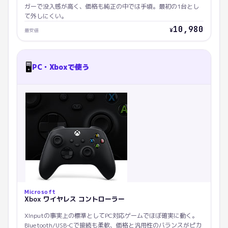
ガーで没入感が高く、価格も純正の中では手頃。最初の1台とし
て外しにくい。
10,980
¥
最安値
🖥️
PC・Xboxで使う
Microsoft
Xbox ワイヤレス コントローラー
XInputの事実上の標準としてPC対応ゲームでほぼ確実に動く。
Bluetooth/USB-Cで接続も柔軟、価格と汎用性のバランスがピカ