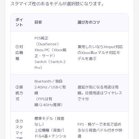
スタマイズ性のあるモデルが選択肢になります。
ポイ
目安
選び方のコツ
ント
PS5純正
（DualSense）
①対
兼用したいならXInput対応
Xbox/PC（Xbox純
応機
のXbox系orマルチ対応モ
正・サード）
種
デルを選ぶ
Switch（Switch 2
Pro）
Bluetooth／独自
②接
2.4GHz／USB-C有
遅延が気になる用途は有
続方
線
線。日常用途はワイヤレス
式
（FPSは有
で十分
線/2.4GHz推奨）
標準モデル（背面
③カ
なし）
FPS・格ゲーで本気で詰め
スタ
上位機種（背面パ
るなら背面パドル付きが快
マイ
ドル4基＋テンショ
適
ズ性