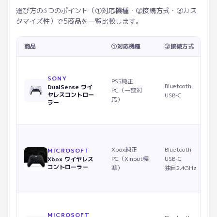
選び方の3つのポイント（①対応機種・②接続方式・③カス
タマイズ性）で5商品を一覧比較します。
商品
①対応機種
②接続方式
SONY
PS5純正
Bluetooth
DualSense ワイ
PC（一部対
ヤレスコントロー
USB-C
応）
ラー
Xbox純正
Bluetooth
MICROSOFT
PC（XInput標
USB-C
Xbox ワイヤレス
コントローラー
準）
独自2.4GHz
MICROSOFT