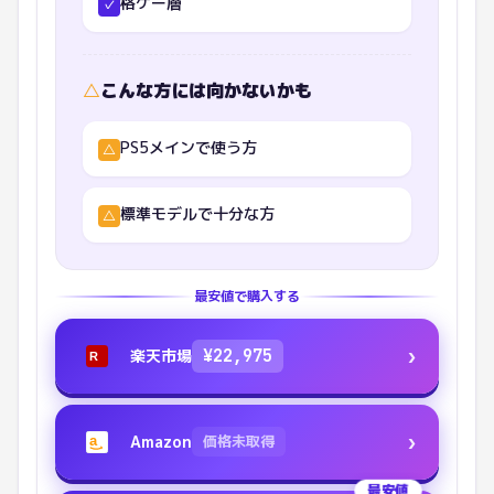
格ゲー層
✓
△
こんな方には向かないかも
PS5メインで使う方
△
標準モデルで十分な方
△
最安値で購入する
›
楽天市場
¥
22,975
R
›
Amazon
価格未取得
a
最安値