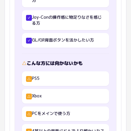
方
Joy-Conの操作感に物足りなさを感じ
✓
る方
GL/GR背面ボタンを活かしたい方
✓
△
こんな方には向かないかも
PS5
△
Xbox
△
PCをメインで使う方
△
4基以上の背面パドルでより細かいカス