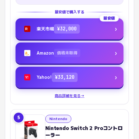
最安値で購入する
最安値
›
楽天市場
¥
32,000
R
›
Amazon
価格未取得
a
›
Yahoo!
¥
33,120
Y!
商品詳細を見る
→
5
Nintendo
Nintendo Switch 2 Proコントロ
ーラー