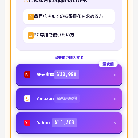
△
こんな方には向かないかも
背面パドルでの拡張操作を求める方
△
PC専用で使いたい方
△
最安値で購入する
最安値
›
楽天市場
¥
10,980
R
›
Amazon
価格未取得
a
›
Yahoo!
¥
11,300
Y!