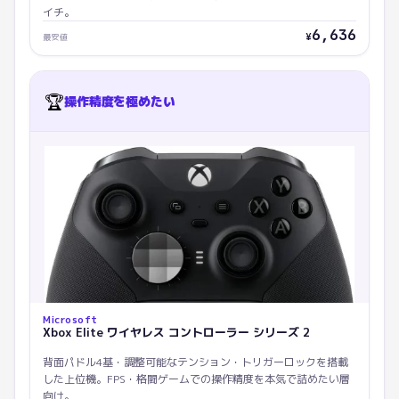
イチ。
6,636
¥
最安値
🏆
操作精度を極めたい
Microsoft
Xbox Elite ワイヤレス コントローラー シリーズ 2
背面パドル4基・調整可能なテンション・トリガーロックを搭載
した上位機。FPS・格闘ゲームでの操作精度を本気で詰めたい層
向け。