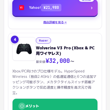
›
Yahoo!
¥
21,980
Y!
商品詳細を見る
→
4
Razer
Wolverine V3 Pro (Xbox & PC
用ワイヤレス)
¥
32,000
〜
最安値
Xbox/PC向けのプロ仕様モデル。HyperSpeed
Wireless（独自2.4GHz）の低遅延通信と6つの追加マ
ッピング可能ボタン、メカタクタイルスイッチ搭載ア
クションボタンで反応速度と操作精度を高次元で両
立。
○
メリット