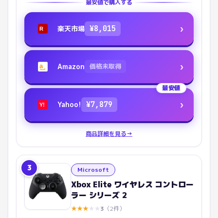
最安値で購入する
›
楽天市場
¥
8,015
R
›
Amazon
価格未取得
a
最安値
›
Yahoo!
¥
7,879
Y!
商品詳細を見る
→
3
Microsoft
Xbox Elite ワイヤレス コントロー
ラー シリーズ 2
★
★
★
★
★
3
（
2
件）