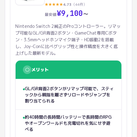
★
★
★
★
★
4.73
（
44
件）
¥
9,100
〜
最安値
Nintendo Switch 2純正のProコントローラー。リマッ
プ可能なGL/GR背面2ボタン・GameChat専用Cボタ
ン・3.5mmヘッドホンマイク端子・HD振動2を搭載
し、Joy-Conに比べグリップ性と操作精度を大きく底
上げした最新モデル。
○
メリット
GL/GR背面2ボタンがリマップ可能で、スティ
ックから親指を離さずリロードやジャンプを
割り当てられる
約40時間の長時間バッテリーで長時間のRPG
やオープンワールドも充電切れを気にせず遊
べる