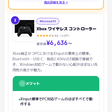
商品詳細を見る
→
2
Microsoft
Xbox ワイヤレス コントローラー
★
★
★
★
★
4.92
（
49
件）
¥
6,636
〜
最安値
Xbox純正かつPCにおけるXInputの事実上の標準。
Bluetooth・USB-C・独自2.4GHzの3経路で接続で
き、Windows対応ゲームで動かない心配がほぼない汎
用性の高さが魅力。
○
メリット
XInput標準でPC対応ゲームのほぼすべてで動
作する