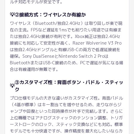
ルチ対応モデルが安全です。
💡
②接続方式：ワイヤレスか有線か
ワイヤレス（Bluetooth/独自2.4GHz）は取り回しが楽で現
在の主流。FPSなど遅延を1msでも削りたい用途では有線ま
たは独自2.4GHz接続が有利です。Xbox純正は独自2.4GHz
接続にも対応して安定性が高く、Razer Wolverine V3 Pro
は独自2.4GHzドングルと有線USB-Cの両方で低遅延接続を
確保。Sony DualSenseとNintendo Switch 2 Proは
BluetoothまたはUSB-C接続のため、PCで遅延が気になる場
合は有線運用が無難です。
③カスタマイズ性：背面ボタン・パドル・スティッ
💡
ク
プロ仕様モデルの大きな違いがカスタマイズ性。背面パドル
（4基が標準）はキー割当てを増やせるため、走りながらジ
ャンプや回復といった同時操作が片手で完結します。さらに
上位機種ではアナログスティックのテンション調整、トリガ
ーストロークのロック、スティック交換などにも対応。標準
モデルでも十分快適ですが、操作精度を最大化したいならカ