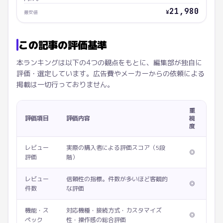
21,980
¥
最安値
この記事の評価基準
本ランキングは以下の4つの観点をもとに、編集部が独自に
評価・選定しています。広告費やメーカーからの依頼による
掲載は一切行っておりません。
重
評価項目
評価内容
視
度
レビュー
実際の購入者による評価スコア（5段
◎
評価
階）
レビュー
信頼性の指標。件数が多いほど客観的
◎
件数
な評価
機能・ス
対応機種・接続方式・カスタマイズ
◎
ペック
性・操作感の総合評価