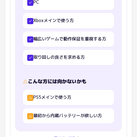
PC
✓
Xboxメインで使う方
✓
幅広いゲームで動作保証を重視する方
✓
取り回しの良さを求める方
✓
△
こんな方には向かないかも
PS5メインで使う方
△
最初から内蔵バッテリーが欲しい方
△