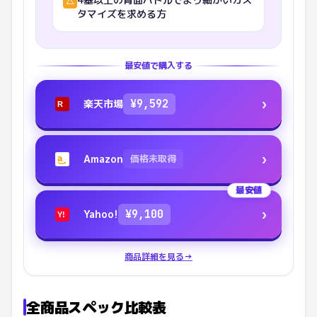
△
タマイズを求める方
最安値で購入する
›
楽天市場
¥
9,592
R
›
Amazon
価格未取得
a
最安値
›
Yahoo!
¥
9,100
Y!
商品詳細を見る
→
全商品スペック比較表