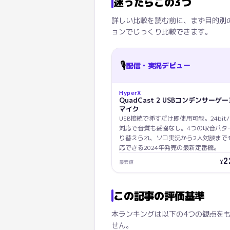
迷ったらこの3つ
詳しい比較を読む前に、まず目的別
ョンでじっくり比較できます。
🎙️
配信・実況デビュー
HyperX
QuadCast 2 USBコンデンサーゲ
マイク
USB接続で挿すだけ即使用可能。24bit/9
対応で音質も妥協なし。4つの収音パタ
り替えられ、ソロ実況から2人対談まで
応できる2024年発売の最新定番機。
2
¥
最安値
この記事の評価基準
本ランキングは以下の4つの観点を
せん。