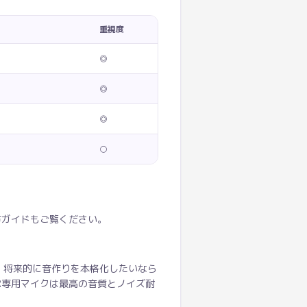
重視度
◎
◎
◎
○
方ガイドもご覧ください。
す。将来的に音作りを本格化したいなら
LR専用マイクは最高の音質とノイズ耐