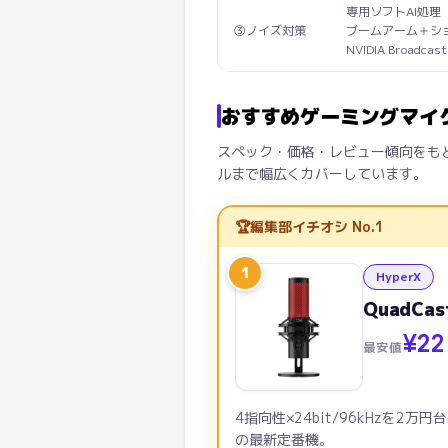
専用ソフトAI処理
③ノイズ対策
ブームアーム＋シ
NVIDIA Broadc
おすすめゲーミングマイク
スペック・価格・レビュー傾向をもとに
ルまで幅広くカバーしています。
🏆
編集部イチオシ No.1
1
HyperX
QuadC
¥
22
最安値
4指向性×24bit/96kHzを
の最新定番機。