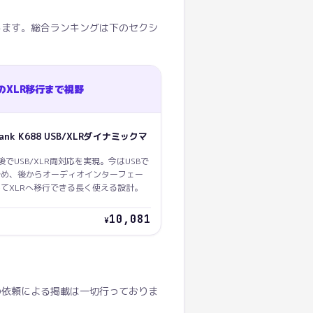
します。総合ランキングは下のセクシ
のXLR移行まで視野
Tank K688 USB/XLRダイナミックマ
後でUSB/XLR両対応を実現。今はUSBで
始め、後からオーディオインターフェー
てXLRへ移行できる長く使える設計。
10,081
¥
の依頼による掲載は一切行っておりま