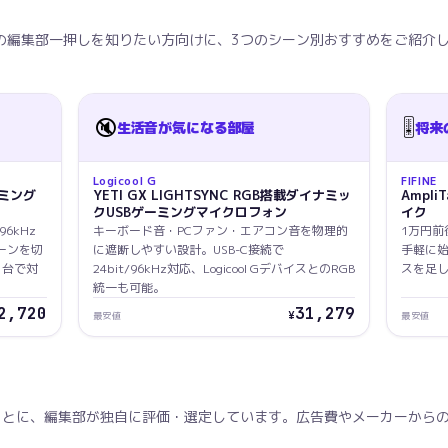
の編集部一押しを知りたい方向けに、3つのシーン別おすすめをご紹介
🔇
🎚️
生活音が気になる部屋
将来
Logicool G
FIFINE
ーミング
YETI GX LIGHTSYNC RGB搭載ダイナミッ
Ampli
クUSBゲーミングマイクロフォン
イク
6kHz
キーボード音・PCファン・エアコン音を物理的
1万円前
ーンを切
に遮断しやすい設計。USB-C接続で
手軽に
1台で対
24bit/96kHz対応、Logicool GデバイスとのRGB
スを足し
統一も可能。
2,720
31,279
¥
最安値
最安値
もとに、編集部が独自に評価・選定しています。広告費やメーカーから