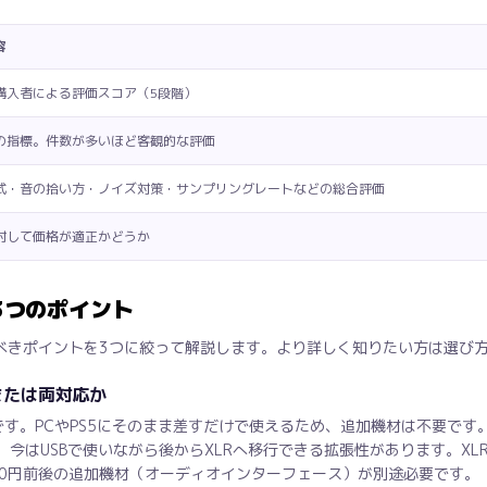
容
購入者による評価スコア（5段階）
の指標。件数が多いほど客観的な評価
式・音の拾い方・ノイズ対策・サンプリングレートなどの総合評価
対して価格が適正かどうか
3つのポイント
べきポイントを3つに絞って解説します。より詳しく知りたい方は選び
または両対応か
です。PCやPS5にそのまま差すだけで使えるため、追加機材は不要で
で、今はUSBで使いながら後からXLRへ移行できる拡張性があります。X
,000円前後の追加機材（オーディオインターフェース）が別途必要です。