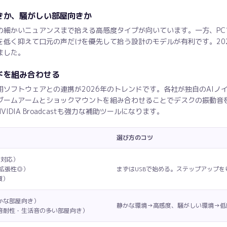
きか、騒がしい部屋向きか
の細かいニュアンスまで拾える高感度タイプが向いています。一方、PC
低く抑えて口元の声だけを優先して拾う設計のモデルが有利です。2024
ました。
ドを組み合わせる
ソフトウェアとの連携が2026年のトレンドです。各社が独自のAIノ
ームアームとショックマウントを組み合わせることでデスクの振動音を物
IDIA Broadcastも強力な補助ツールになります。
選び方のコツ
5対応）
（拡張性◎）
まずはUSBで始める。ステップアップを考
質）
かな部屋向き）
静かな環境→高感度、騒がしい環境→低
音耐性・生活音の多い部屋向き）