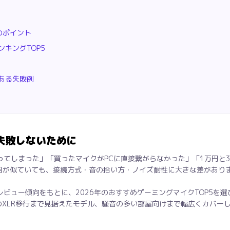
のポイント
キングTOP5
ある失敗例
失敗しないために
ってしまった」「買ったマイクがPCに直接繋がらなかった」「1万円と
目が似ていても、接続方式・音の拾い方・ノイズ耐性に大きな差があり
ビュー傾向をもとに、2026年のおすすめゲーミングマイクTOP5を
のXLR移行まで見据えたモデル、騒音の多い部屋向けまで幅広くカバー