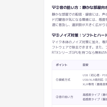
💡
②音の拾い方：静かな部屋向
静かな部屋での配信・録音には、声
ド打鍵音が気になる環境には、感度を
速に普及し、選択肢が大きく広がり
💡
③ノイズ対策：ソフトとハー
マイク本体のノイズ対策に加え、専用
フトウェアで除去できます。また、ブ
RTXシリーズGPUを持つなら無料のNV
ポイント
目安
USB（初心者・PS
①接続方式
USB/XLR両対応
XLR専用（最高音
高感度タイプ（静
②音の拾い方
低感度タイプ（騒