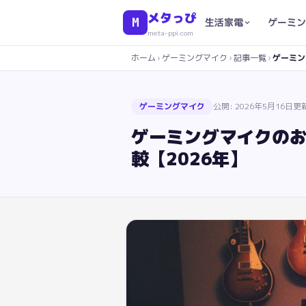
メタっぴ
M
生活家電
ゲーミン
meta-ppi.com
ホーム
›
ゲーミングマイク
›
記事一覧
›
ゲーミン
ゲーミングマイク
公開:
2026年5月16日
更
ゲーミングマイクのお
較【2026年】