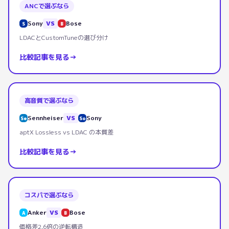
ANCで選ぶなら
Sony
VS
Bose
S
B
LDACとCustomTuneの選び分け
比較記事を見る
→
高音質で選ぶなら
Sennheiser
VS
Sony
Se
So
aptX Lossless vs LDAC の本質差
比較記事を見る
→
コスパで選ぶなら
Anker
VS
Bose
A
B
価格差2.6倍の逆転構造