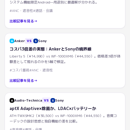
システム機能限定Android—用途別に最適解が分かれる。
#
ANC・遮音性
#
通話・会議
比較記事を見る
→
Anker
VS
Sony
A
S
コスパ3倍差の実態：AnkerとSonyの境界線
Liberty 5（¥14,990）vs WF-1000XM6（¥44,550）。価格差3倍が体
験差として現れるのかを5軸で検証。
#
コスパ重視
#
ANC・遮音性
比較記事を見る
→
Audio-Technica
VS
Sony
A
S
aptX Adaptive×除菌か、LDAC×バッテリーか
ATH-TWX9MK2（¥38,500）vs WF-1000XM6（¥44,550）。音質コ
ーデックの設計思想と独自機能の差を比較。
#
高音質
#
通話・会議