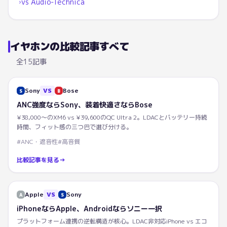
vs
Audio-Technica
›
イヤホン
の比較記事すべて
全
15
記事
Sony
VS
Bose
S
B
ANC強度ならSony、装着快適さならBose
¥38,000〜のXM6 vs ¥39,600のQC Ultra 2。LDACとバッテリー持続
時間、フィット感の三つ巴で選び分ける。
#
ANC・遮音性
#
高音質
比較記事を見る
→
Apple
VS
Sony
A
S
iPhoneならApple、Androidならソニー一択
プラットフォーム連携の逆転構造が核心。LDAC非対応iPhone vs エコ