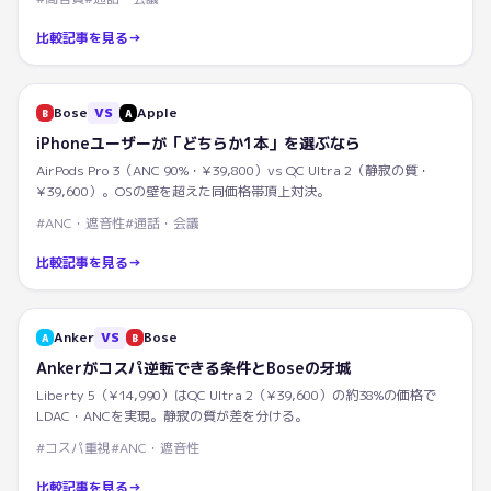
比較記事を見る
→
Bose
VS
Apple
B
A
iPhoneユーザーが「どちらか1本」を選ぶなら
AirPods Pro 3（ANC 90%・¥39,800）vs QC Ultra 2（静寂の質・
¥39,600）。OSの壁を超えた同価格帯頂上対決。
#
ANC・遮音性
#
通話・会議
比較記事を見る
→
Anker
VS
Bose
A
B
Ankerがコスパ逆転できる条件とBoseの牙城
Liberty 5（¥14,990）はQC Ultra 2（¥39,600）の約38%の価格で
LDAC・ANCを実現。静寂の質が差を分ける。
#
コスパ重視
#
ANC・遮音性
比較記事を見る
→