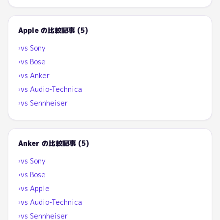
Apple
の比較記事 (
5
)
vs
Sony
›
vs
Bose
›
vs
Anker
›
vs
Audio-Technica
›
vs
Sennheiser
›
Anker
の比較記事 (
5
)
vs
Sony
›
vs
Bose
›
vs
Apple
›
vs
Audio-Technica
›
vs
Sennheiser
›