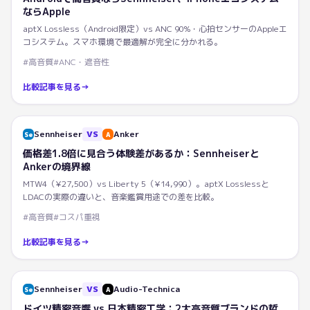
ならApple
aptX Lossless（Android限定）vs ANC 90%・心拍センサーのAppleエ
コシステム。スマホ環境で最適解が完全に分かれる。
#
高音質
#
ANC・遮音性
比較記事を見る
→
Sennheiser
VS
Anker
Se
A
価格差1.8倍に見合う体験差があるか：Sennheiserと
Ankerの境界線
MTW4（¥27,500）vs Liberty 5（¥14,990）。aptX Losslessと
LDACの実際の違いと、音楽鑑賞用途での差を比較。
#
高音質
#
コスパ重視
比較記事を見る
→
Sennheiser
VS
Audio-Technica
Se
A
ドイツ精密音響 vs 日本精密工学：2大高音質ブランドの哲