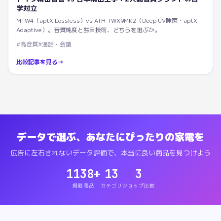
学対立
MTW4（aptX Lossless）vs ATH-TWX9MK2（Deep UV除菌・aptX
Adaptive）。音質純度と独自技術、どちらを選ぶか。
#
高音質
#
通話・会議
比較記事を見る
→
データで選ぶ、あなたにぴったりの家電を
広告に左右されないデータ評価で、本当に良い商品を見つけよう
1138
+
13
3
掲載商品
カテゴリ
ショップ比較