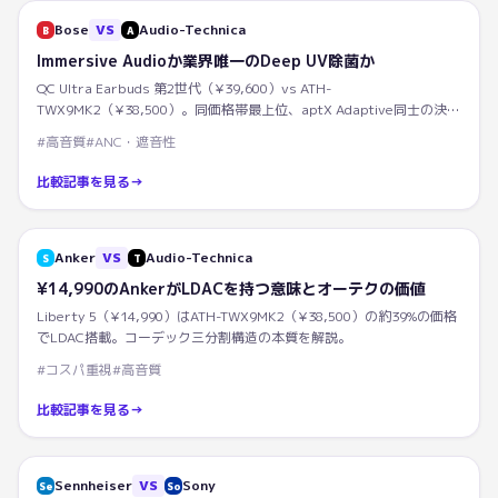
Bose
VS
Audio-Technica
B
A
Immersive Audioか業界唯一のDeep UV除菌か
QC Ultra Earbuds 第2世代（¥39,600）vs ATH-
TWX9MK2（¥38,500）。同価格帯最上位、aptX Adaptive同士の決
戦。
#
高音質
#
ANC・遮音性
比較記事を見る
→
Anker
VS
Audio-Technica
S
T
¥14,990のAnkerがLDACを持つ意味とオーテクの価値
Liberty 5（¥14,990）はATH-TWX9MK2（¥38,500）の約39%の価格
でLDAC搭載。コーデック三分割構造の本質を解説。
#
コスパ重視
#
高音質
比較記事を見る
→
Sennheiser
VS
Sony
Se
So