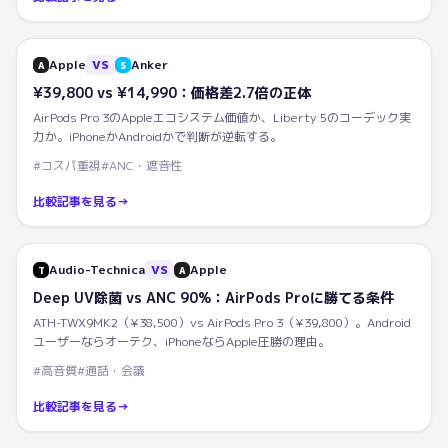
Apple
VS
Anker
A
S
¥39,800 vs ¥14,990：価格差2.7倍の正体
AirPods Pro 3のAppleエコシステム価値か、Liberty 5のコーデック実
力か。iPhoneかAndroidかで判断が逆転する。
#
コスパ重視
#
ANC・遮音性
比較記事を見る
→
Audio-Technica
VS
Apple
T
A
Deep UV除菌 vs ANC 90%：AirPods Proに勝てる条件
ATH-TWX9MK2（¥38,500）vs AirPods Pro 3（¥39,800）。Android
ユーザーならオーテク、iPhoneならApple圧勝の理由。
#
高音質
#
通話・会議
比較記事を見る
→