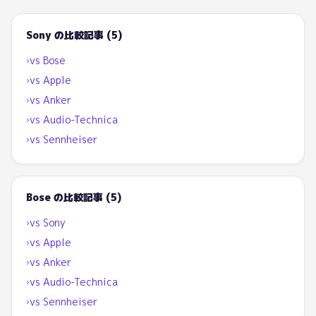
Sony
の比較記事 (
5
)
vs
Bose
›
vs
Apple
›
vs
Anker
›
vs
Audio-Technica
›
vs
Sennheiser
›
Bose
の比較記事 (
5
)
vs
Sony
›
vs
Apple
›
vs
Anker
›
vs
Audio-Technica
›
vs
Sennheiser
›