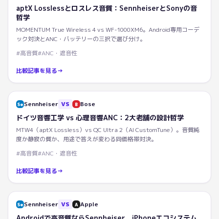
aptX Losslessとロスレス音質：SennheiserとSonyの音
哲学
MOMENTUM True Wireless 4 vs WF-1000XM6。Android専用コーデ
ック対決とANC・バッテリーの三択で選び分け。
#
高音質
#
ANC・遮音性
比較記事を見る
→
Sennheiser
VS
Bose
Se
B
ドイツ音響工学 vs 心理音響ANC：2大老舗の設計哲学
MTW4（aptX Lossless）vs QC Ultra 2（AI CustomTune）。音質純
度か静寂の質か、用途で答えが変わる同価格帯対決。
#
高音質
#
ANC・遮音性
比較記事を見る
→
Sennheiser
VS
Apple
Se
A
Androidで高音質ならSennheiser、iPhoneエコシステム