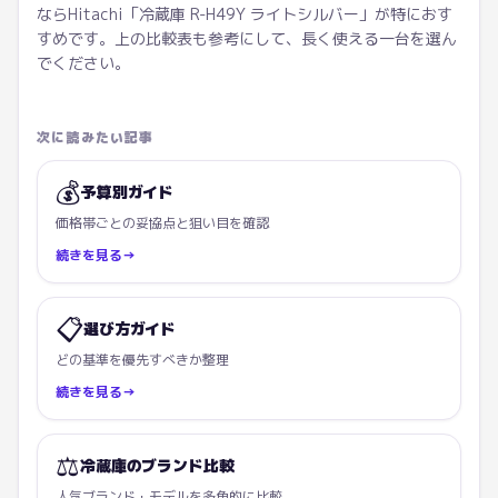
ならHitachi「冷蔵庫 R-H49Y ライトシルバー」が特におす
すめです。上の比較表も参考にして、長く使える一台を選ん
でください。
次に読みたい記事
💰
予算別ガイド
価格帯ごとの妥協点と狙い目を確認
続きを見る
→
📋
選び方ガイド
どの基準を優先すべきか整理
続きを見る
→
⚖️
冷蔵庫のブランド比較
人気ブランド・モデルを多角的に比較