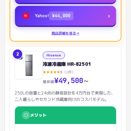
›
Yahoo!
¥
44,000
Y!
商品詳細を見る
→
2
Hisense
冷凍冷蔵庫 HR-B2501
★
★
★
★
★
5
（
2
件）
¥
49,500
〜
最安値
250Lの容量と24dBの静音設計を4万円台で実現した、
二人暮らしやセカンド冷蔵庫向けのコスパモデル。
○
メリット