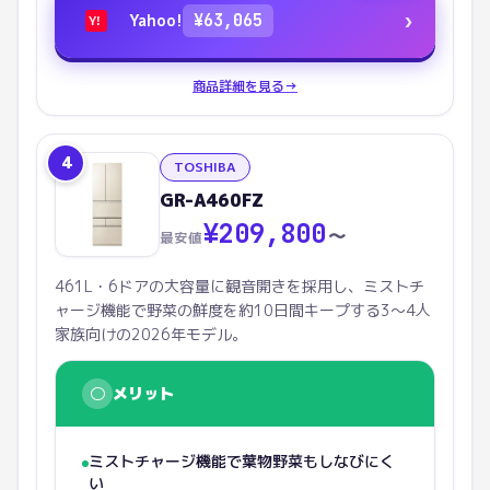
›
Yahoo!
¥
63,065
Y!
商品詳細を見る
→
4
TOSHIBA
GR-A460FZ
¥
209,800
〜
最安値
461L・6ドアの大容量に観音開きを採用し、ミストチ
ャージ機能で野菜の鮮度を約10日間キープする3〜4人
家族向けの2026年モデル。
○
メリット
ミストチャージ機能で葉物野菜もしなびにく
い