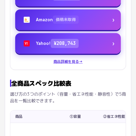
›
Amazon
価格未取得
a
›
Yahoo!
¥
208,743
Y!
商品詳細を見る
→
全商品スペック比較表
選び方の3つのポイント（容量・省エネ性能・静音性）で5商
品を一覧比較できます。
商品
①容量
②省エネ性能