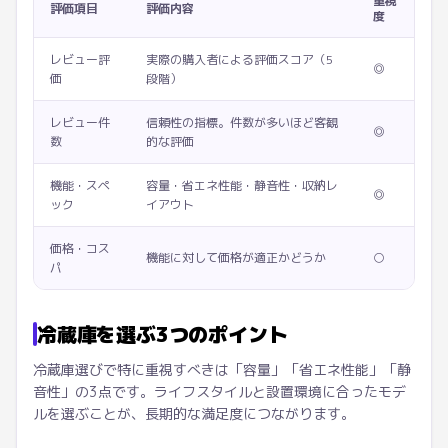
重視
評価項目
評価内容
度
レビュー評
実際の購入者による評価スコア（5
◎
価
段階）
レビュー件
信頼性の指標。件数が多いほど客観
◎
数
的な評価
機能・スペ
容量・省エネ性能・静音性・収納レ
◎
ック
イアウト
価格・コス
機能に対して価格が適正かどうか
○
パ
冷蔵庫を選ぶ3つのポイント
冷蔵庫選びで特に重視すべきは「容量」「省エネ性能」「静
音性」の3点です。ライフスタイルと設置環境に合ったモデ
ルを選ぶことが、長期的な満足度につながります。