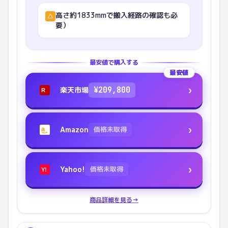
高さ約1833mmで搬入経路の確認も必
△
要）
最安値で購入する
最安値
›
楽天市場
¥
209,800
R
›
Amazon
価格未取得
a
›
Yahoo!
価格未取得
Y!
商品詳細を見る
→