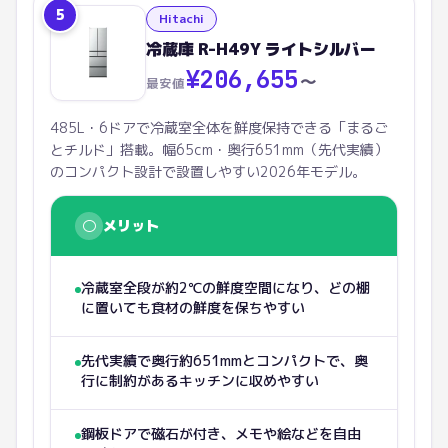
5
Hitachi
冷蔵庫 R-H49Y ライトシルバー
¥
206,655
〜
最安値
485L・6ドアで冷蔵室全体を鮮度保持できる「まるご
とチルド」搭載。幅65cm・奥行651mm（先代実績）
のコンパクト設計で設置しやすい2026年モデル。
○
メリット
冷蔵室全段が約2℃の鮮度空間になり、どの棚
に置いても食材の鮮度を保ちやすい
先代実績で奥行約651mmとコンパクトで、奥
行に制約があるキッチンに収めやすい
鋼板ドアで磁石が付き、メモや絵などを自由