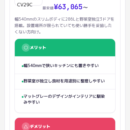
¥
63,065
〜
最安値
幅540mmのスリムボディに286Lと野菜室独立3ドアを
搭載。設置場所が限られていても使い勝手を妥協した
くない方向け。
○
メリット
幅540mmで狭いキッチンにも置きやすい
野菜室が独立し食材を用途別に整理しやすい
マットグレーのデザインがインテリアに馴染
みやすい
△
デメリット