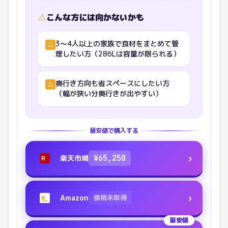
△
こんな方には向かないかも
3〜4人以上の家族で食材をまとめて管
△
理したい方（286Lは容量が限られる）
奥行き方向も省スペースにしたい方
△
（幅が狭い分奥行きが出やすい）
最安値で購入する
›
楽天市場
¥
65,250
R
›
Amazon
価格未取得
a
最安値