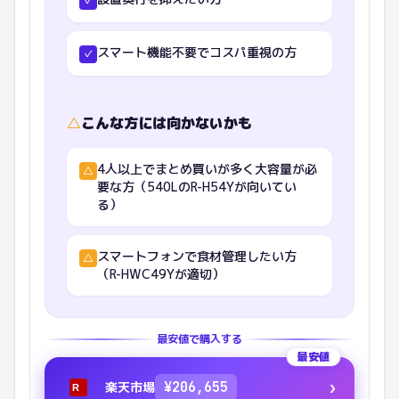
✓
スマート機能不要でコスパ重視の方
✓
△
こんな方には向かないかも
4人以上でまとめ買いが多く大容量が必
△
要な方（540LのR-H54Yが向いてい
る）
スマートフォンで食材管理したい方
△
（R-HWC49Yが適切）
最安値で購入する
最安値
›
楽天市場
¥
206,655
R