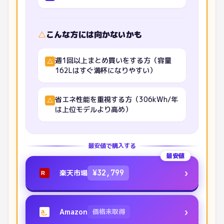
△
こんな方には向かないかも
週1回以上まとめ買いをする方（容量
△
162Lはすぐ満杯になりやすい）
省エネ性能を重視する方（306kWh/年
△
は上位モデルより高め）
最安値で購入する
最安値
›
楽天市場
¥
32,799
R
›
Amazon
価格未取得
a