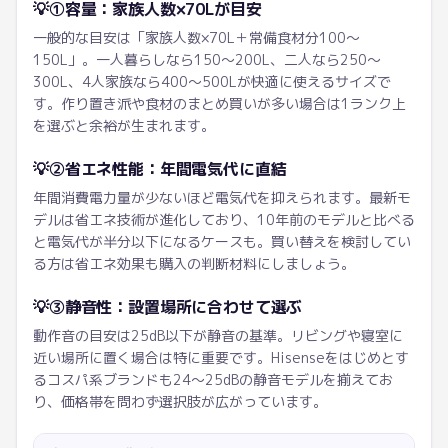
💡
①容量：家族人数×70Lが目安
一般的な目安は「家族人数×70L＋常備食材分100〜
150L」。一人暮らしなら150〜200L、二人なら250〜
300L、4人家族なら400〜500Lが快適に使えるサイズで
す。作り置き派や食材のまとめ買いが多い場合は1ランク上
を選ぶと余裕が生まれます。
💡
②省エネ性能：年間電気代に直結
年間消費電力量が少ないほど電気代を抑えられます。最新モ
デルは省エネ技術が進化しており、10年前のモデルと比べる
と電気代が半分以下になるケースも。買い替えを検討してい
る方は省エネ効果も購入の判断材料にしましょう。
💡
③静音性：設置場所に合わせて選ぶ
動作音の目安は25dB以下が静音の基準。リビングや寝室に
近い場所に置く場合は特に重要です。Hisenseをはじめとす
るコスパ系ブランドも24〜25dBの静音モデルを揃えてお
り、価格帯を問わず選択肢が広がっています。