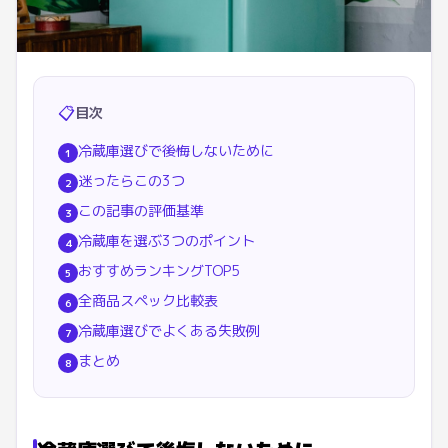
📋
目次
冷蔵庫選びで後悔しないために
1
迷ったらこの3つ
2
この記事の評価基準
3
冷蔵庫を選ぶ3つのポイント
4
おすすめランキングTOP5
5
全商品スペック比較表
6
冷蔵庫選びでよくある失敗例
7
まとめ
8