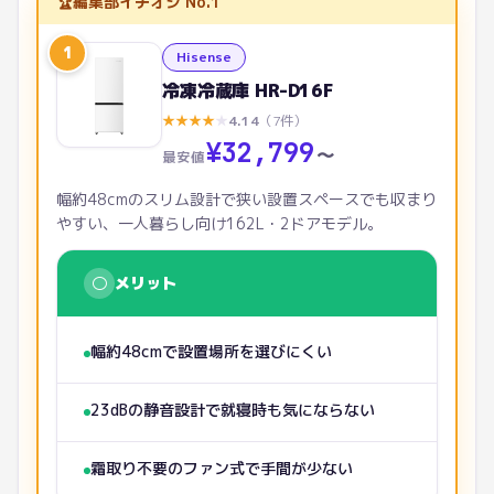
🏆
編集部イチオシ No.1
1
Hisense
冷凍冷蔵庫 HR-D16F
★
★
★
★
★
4.14
（
7
件）
¥
32,799
〜
最安値
幅約48cmのスリム設計で狭い設置スペースでも収まり
やすい、一人暮らし向け162L・2ドアモデル。
○
メリット
幅約48cmで設置場所を選びにくい
23dBの静音設計で就寝時も気にならない
霜取り不要のファン式で手間が少ない