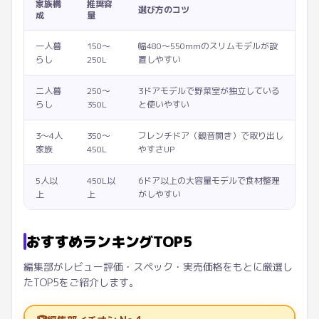
家族構
推奨容
選び方のコツ
成
量
一人暮
150〜
幅480〜550mmのスリムモデルが設
らし
250L
置しやすい
二人暮
250〜
3ドアモデルで野菜室が独立している
らし
350L
と使いやすい
3〜4人
350〜
フレンチドア（観音開き）で取り出し
家族
450L
やすさUP
5人以
450L以
6ドア以上の大容量モデルで食材整理
上
上
がしやすい
おすすめランキングTOP5
編集部がレビュー評価・スペック・実売価格をもとに厳選し
たTOP5をご紹介します。