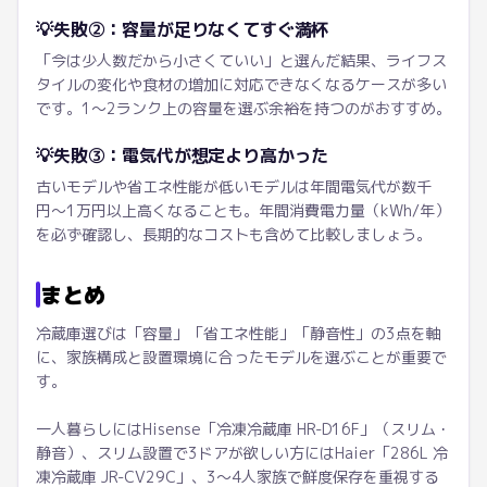
💡
失敗②：容量が足りなくてすぐ満杯
「今は少人数だから小さくていい」と選んだ結果、ライフス
タイルの変化や食材の増加に対応できなくなるケースが多い
です。1〜2ランク上の容量を選ぶ余裕を持つのがおすすめ。
💡
失敗③：電気代が想定より高かった
古いモデルや省エネ性能が低いモデルは年間電気代が数千
円〜1万円以上高くなることも。年間消費電力量（kWh/年）
を必ず確認し、長期的なコストも含めて比較しましょう。
まとめ
冷蔵庫選びは「容量」「省エネ性能」「静音性」の3点を軸
に、家族構成と設置環境に合ったモデルを選ぶことが重要で
す。
一人暮らしにはHisense「冷凍冷蔵庫 HR-D16F」（スリム・
静音）、スリム設置で3ドアが欲しい方にはHaier「286L 冷
凍冷蔵庫 JR-CV29C」、3〜4人家族で鮮度保存を重視する