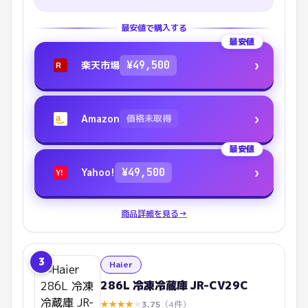
最安値で購入する
最安値
›
楽天市場
¥
49,500
R
›
Amazon
価格未取得
a
最安値
›
Yahoo!
¥
49,500
Y!
商品詳細を見る
→
3
Haier
286L 冷凍冷蔵庫 JR-CV29C
★
★
★
★
★
3.75
（
4
件）