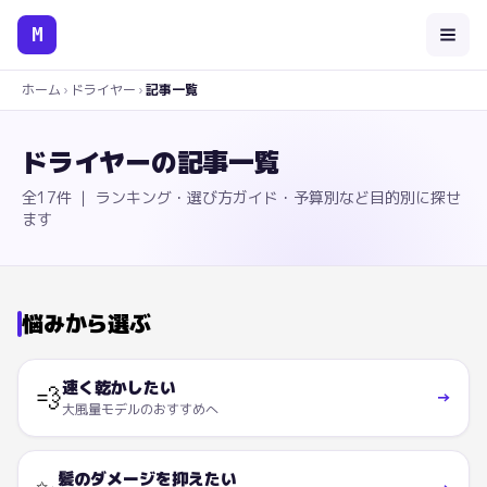
M
ホーム
›
ドライヤー
›
記事一覧
ドライヤー
の記事一覧
全
17
件 ｜ ランキング・選び方ガイド・予算別など目的別に探せ
ます
悩みから選ぶ
速く乾かしたい
💨
→
大風量モデルのおすすめへ
髪のダメージを抑えたい