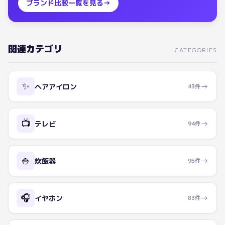
ブランド比較一覧を見る
→
関連カテゴリ
CATEGORIES
✨
→
ヘアアイロン
43
件
📺
→
テレビ
94
件
🍚
→
炊飯器
95
件
🎧
→
イヤホン
83
件