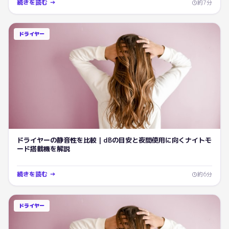
続きを読む →
約
7
分
ドライヤー
ドライヤーの静音性を比較｜dBの目安と夜間使用に向くナイトモ
ード搭載機を解説
続きを読む →
約
6
分
ドライヤー