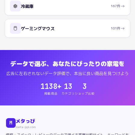
❄️
→
冷蔵庫
167
件
🖱️
→
ゲーミングマウス
101
件
データで選ぶ、あなたにぴったりの家電を
広告に左右されないデータ評価で、本当に良い商品を見つけよう
1138
+
13
3
掲載商品
カテゴリ
ショップ比較
メタっぴ
M
meta-ppi.com
価格・スペック・レビューのデータで選べる家電比較サイト。キーワードを