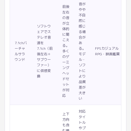
音が
前後
やや
左右
不自
の音
然に
が立
ソフトウ
感じ
体的
ェアでス
る場
に聞
テレオ音
合が
こえ
7.1chバ
源を
あ
る。
ーチャ
7.1ch（前
る。
FPSカジュアル
多く
ルサラ
後左右＋
モデ
RPG・映画鑑賞
のゲ
ウンド
サブウー
ル・
ーミ
ファー）
ソフ
ング
に仮想変
トに
ヘッ
換
より
ドセ
品質
ット
差が
が対
大き
応
い
対応
上下
タイ
方向
トル
も含
やプ
む最