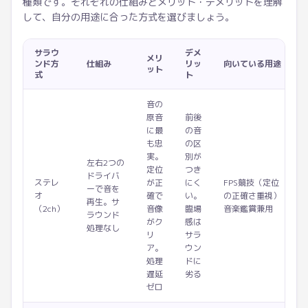
種類です。それぞれの仕組みとメリット・デメリットを理解
して、自分の用途に合った方式を選びましょう。
サラウ
デメ
メリ
ンド方
仕組み
リッ
向いている用途
ット
式
ト
音の
原音
前後
に最
の音
も忠
の区
実。
別が
左右2つの
定位
つき
ドライバ
ステレ
が正
にく
FPS競技（定位
ーで音を
オ
確で
い。
の正確さ重視）
再生。サ
（2ch）
音像
臨場
音楽鑑賞兼用
ラウンド
がク
感は
処理なし
リ
サラ
ア。
ウン
処理
ドに
遅延
劣る
ゼロ