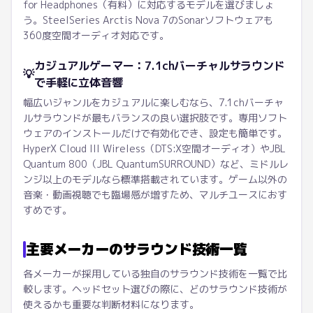
for Headphones（有料）に対応するモデルを選びましょ
う。SteelSeries Arctis Nova 7のSonarソフトウェアも
360度空間オーディオ対応です。
カジュアルゲーマー：7.1chバーチャルサラウンド
💡
で手軽に立体音響
幅広いジャンルをカジュアルに楽しむなら、7.1chバーチャ
ルサラウンドが最もバランスの良い選択肢です。専用ソフト
ウェアのインストールだけで有効化でき、設定も簡単です。
HyperX Cloud III Wireless（DTS:X空間オーディオ）やJBL
Quantum 800（JBL QuantumSURROUND）など、ミドルレ
ンジ以上のモデルなら標準搭載されています。ゲーム以外の
音楽・動画視聴でも臨場感が増すため、マルチユースにおす
すめです。
主要メーカーのサラウンド技術一覧
各メーカーが採用している独自のサラウンド技術を一覧で比
較します。ヘッドセット選びの際に、どのサラウンド技術が
使えるかも重要な判断材料になります。