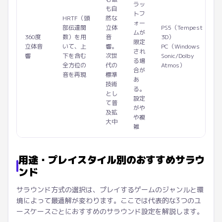
ラッ
も自
トフ
HRTF（頭
然な
ォー
部伝達関
立体
PS5（Tempest
ムが
360度
数）を用
音
3D）
限定
立体音
いて、上
響。
PC（Windows
され
響
下を含む
次世
Sonic/Dolby
る場
全方位の
代の
Atmos）
合が
音を再現
標準
あ
技術
る。
とし
設定
て普
がや
及拡
や複
大中
雑
用途・プレイスタイル別のおすすめサラウ
ンド
サラウンド方式の選択は、プレイするゲームのジャンルと環
境によって最適解が変わります。ここでは代表的な3つのユ
ースケースごとにおすすめのサラウンド設定を解説します。