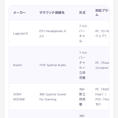
対応プラットフ
メーカー
サラウンド技術名
方式
ム
7.1ch
DTS Headphone:X
バー
PC（G HUBソ
Logicool G
2.0
チャ
ウェア）
ル
7.1ch
バー
チャ
PC（Razer
Razer
THX Spatial Audio
ル＋
Synapse）
立体
音響
360
PC（INZONE
SONY
360 Spatial Sound
度立
Hub）/
INZONE
for Gaming
体音
PS5（Tempest
響
3D）
360