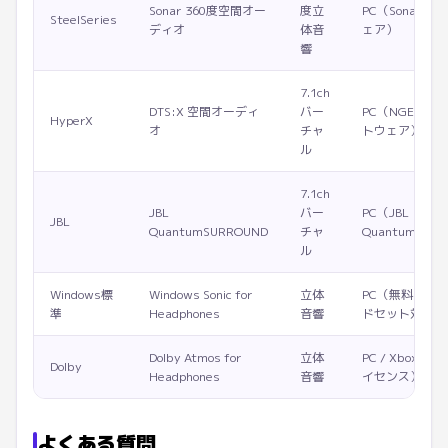
Sonar 360度空間オー
度立
PC（Sonarソ
SteelSeries
ディオ
体音
ェア）
響
7.1ch
DTS:X 空間オーディ
バー
PC（NGENUIT
HyperX
オ
チャ
トウェア）
ル
7.1ch
JBL
バー
PC（JBL
JBL
QuantumSURROUND
チャ
QuantumENG
ル
Windows標
Windows Sonic for
立体
PC（無料・全
準
Headphones
音響
ドセット対応）
Dolby Atmos for
立体
PC / Xbox（
Dolby
Headphones
音響
イセンス）
よくある質問