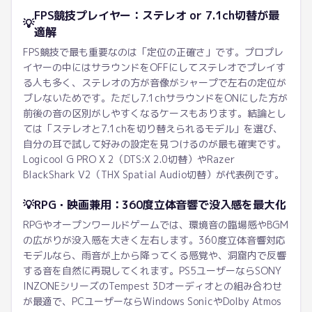
FPS競技プレイヤー：ステレオ or 7.1ch切替が最
💡
適解
FPS競技で最も重要なのは「定位の正確さ」です。プロプレ
イヤーの中にはサラウンドをOFFにしてステレオでプレイす
る人も多く、ステレオの方が音像がシャープで左右の定位が
ブレないためです。ただし7.1chサラウンドをONにした方が
前後の音の区別がしやすくなるケースもあります。結論とし
ては「ステレオと7.1chを切り替えられるモデル」を選び、
自分の耳で試して好みの設定を見つけるのが最も確実です。
Logicool G PRO X 2（DTS:X 2.0切替）やRazer
BlackShark V2（THX Spatial Audio切替）が代表例です。
💡
RPG・映画兼用：360度立体音響で没入感を最大化
RPGやオープンワールドゲームでは、環境音の臨場感やBGM
の広がりが没入感を大きく左右します。360度立体音響対応
モデルなら、雨音が上から降ってくる感覚や、洞窟内で反響
する音を自然に再現してくれます。PS5ユーザーならSONY
INZONEシリーズのTempest 3Dオーディオとの組み合わせ
が最適で、PCユーザーならWindows SonicやDolby Atmos