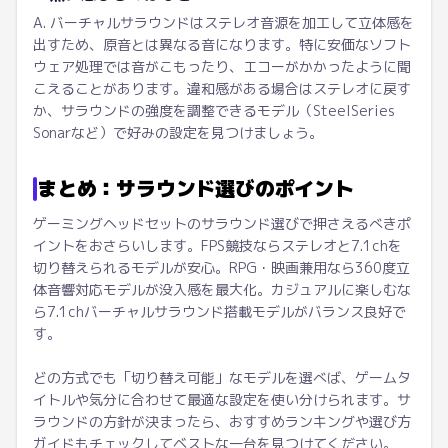
A. バーチャルサラウンドはステレオ音源を加工して立体感を
出すため、原音とは異なる音になります。特に安価なソフト
ウェア処理では音がこもったり、エコーがかかったように聞
こえることがあります。違和感がある場合はステレオに戻す
か、サラウンドの強度を調整できるモデル（SteelSeries
Sonarなど）で好みの設定を見つけましょう。
まとめ：サラウンド選びのポイント
ゲーミングヘッドセットのサラウンド選びで押さえるべきポ
イントをおさらいします。FPS競技ならステレオと7.1chを
切り替えられるモデルが安心。RPG・映画兼用なら360度立
体音響対応モデルが没入感を最大化。カジュアルに楽しむな
ら7.1chバーチャルサラウンド搭載モデルがバランス良好で
す。
どの方式でも「切り替え可能」なモデルを選べば、ゲームタ
イトルや気分に合わせて最適な設定を使い分けられます。サ
ラウンドの方針が決まったら、おすすめランキングや選び方
ガイドもチェックしてベストな一台を見つけてください。