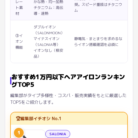
レー
かな熱・均一加熱
奨。スピード重視はチタニウ
ト素
チタニウム：高伝
ム
材
導・速熱
ダブルイオン
（SALONMOON）
③イ
マイナスイオン
静電気・まとまりを求めるな
オン
（SALONIA等）
らイオン搭載確認を必須に
機能
イオンなし（格安
品）
おすすめ1万円以下ヘアアイロンランキン
グTOP5
編集部がタイプ多様性・コスパ・販売実績をもとに厳選した
TOP5をご紹介します。
🏆
編集部イチオシ No.1
1
SALONIA