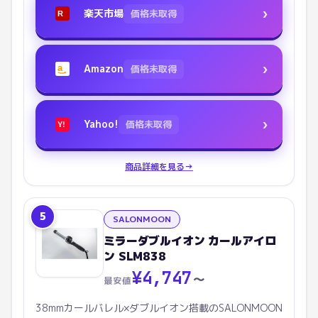
›
楽天市場
価格未取得
R
›
Amazon
価格未取得
a
›
Yahoo!
価格未取得
Y!
商品詳細を見る
→
5
SALONMOON
ミラーダブルイオン カールアイロ
ン SLM838
¥
4,747
〜
最安値
38mmカールバレル×ダブルイオン搭載のSALONMOON