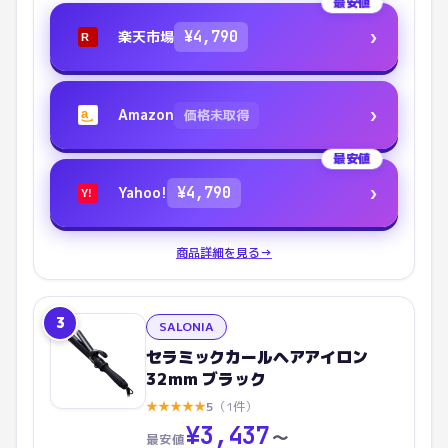
最安値
›
楽天市場
¥
4,790
R
›
Amazon
価格未取得
a
最安値
›
Yahoo!
¥
4,790
Y!
商品詳細を見る
→
3
SALONIA
セラミックカールヘアアイロン
32mm ブラック
★
★
★
★
★
5
（
1
件）
¥
3,437
〜
最安値