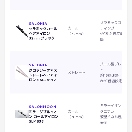
セラミックコー
SALONIA
カール
ティング
セラミックカール
ヘアアイロン
（32mm）
5℃刻み温度調
32mm ブラック
節
パール髪プレー
SALONIA
ト
グロッシーケアス
ストレート
トレートヘアアイ
約15秒速熱・
ロン SAL24112
60℃低温設定
ミラーイオンチ
SALONMOON
カール
タニウム
ミラーダブルイオ
ン カールアイロン
（38mm）
液晶パネル温度
SLM838
表示