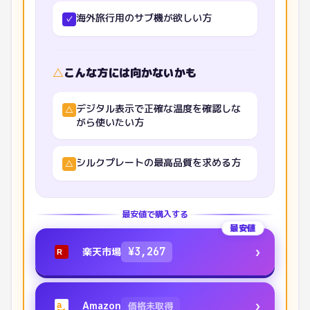
海外旅行用のサブ機が欲しい方
✓
△
こんな方には向かないかも
デジタル表示で正確な温度を確認しな
△
がら使いたい方
シルクプレートの最高品質を求める方
△
最安値で購入する
最安値
›
楽天市場
¥
3,267
R
›
Amazon
価格未取得
a