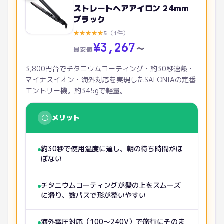
ストレートヘアアイロン 24mm
ブラック
★
★
★
★
★
5
（
1
件）
¥
3,267
〜
最安値
3,800円台でチタニウムコーティング・約30秒速熱・
マイナスイオン・海外対応を実現したSALONIAの定番
エントリー機。約345gで軽量。
○
メリット
約30秒で使用温度に達し、朝の待ち時間がほ
ぼない
チタニウムコーティングが髪の上をスムーズ
に滑り、数パスで形が整いやすい
海外電圧対応（100〜240V）で旅行にそのま