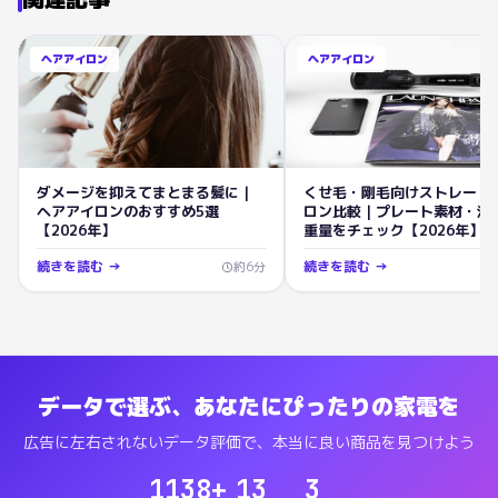
ヘアアイロン
ヘアアイロン
ダメージを抑えてまとまる髪に｜
くせ毛・剛毛向けストレート
ヘアアイロンのおすすめ5選
ロン比較｜プレート素材・温
【2026年】
重量をチェック【2026年】
続きを読む →
続きを読む →
約
6
分
データで選ぶ、あなたにぴったりの家電を
広告に左右されないデータ評価で、本当に良い商品を見つけよう
1138
+
13
3