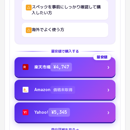
スペックを事前にしっかり確認して購
△
入したい方
海外でよく使う方
△
最安値で購入する
最安値
›
楽天市場
¥
4,747
R
›
Amazon
価格未取得
a
›
Yahoo!
¥
5,345
Y!
商品詳細を見る
→