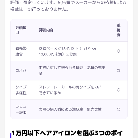
評価・選定しています。広告費やメーカーからの依頼による
掲載は一切行っておりません。
重
評価項
評価内容
視
目
度
価格帯
定価ベースで1万円以下（listPrice
◎
適合
10,000円未満）に分類
価格に対して得られる機能・品質の充実
コスパ
◎
度
タイプ
ストレート・カールの両タイプをカバー
○
多様性
できているか
レビュ
実際の購入者による満足度・販売実績
○
ー評価
1万円以下ヘアアイロンを選ぶ3つのポイ