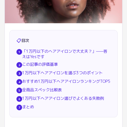
📋
目次
「1万円以下のヘアアイロンで大丈夫？」——答
1
えはYesです
この記事の評価基準
2
1万円以下ヘアアイロンを選ぶ3つのポイント
3
おすすめ1万円以下ヘアアイロンランキングTOP5
4
全商品スペック比較表
5
1万円以下ヘアアイロン選びでよくある失敗例
6
まとめ
7