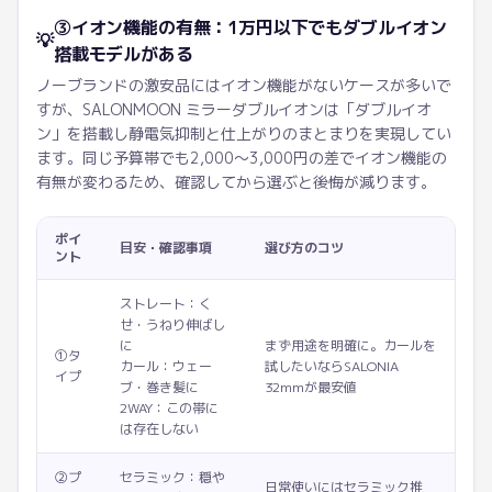
③イオン機能の有無：1万円以下でもダブルイオン
💡
搭載モデルがある
ノーブランドの激安品にはイオン機能がないケースが多いで
すが、SALONMOON ミラーダブルイオンは「ダブルイオ
ン」を搭載し静電気抑制と仕上がりのまとまりを実現してい
ます。同じ予算帯でも2,000〜3,000円の差でイオン機能の
有無が変わるため、確認してから選ぶと後悔が減ります。
ポイ
目安・確認事項
選び方のコツ
ント
ストレート：く
せ・うねり伸ばし
に
まず用途を明確に。カールを
①タ
カール：ウェー
試したいならSALONIA
イプ
ブ・巻き髪に
32mmが最安値
2WAY：この帯に
は存在しない
②プ
セラミック：穏や
日常使いにはセラミック推