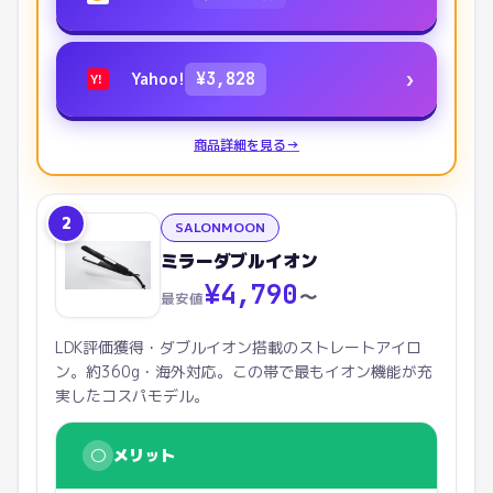
›
Yahoo!
¥
3,828
Y!
商品詳細を見る
→
2
SALONMOON
ミラーダブルイオン
¥
4,790
〜
最安値
LDK評価獲得・ダブルイオン搭載のストレートアイロ
ン。約360g・海外対応。この帯で最もイオン機能が充
実したコスパモデル。
○
メリット