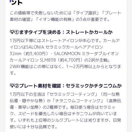
ント
この価格帯で失敗しないためには「タイプ選択」「プレート
素材の確認」「イオン機能の有無」の3点が重要です。
💡
①まずタイプを決める：ストレートかカールか
1万円以下帯にはストレートアイロンが中心です。カールア
イロンはSALONIA セラミックカールヘアアイロン
32mm（約3,400円）・SALONMOON ミラーダブルイオン
カールアイロン SLM838（約4,700円）の2択が主軸。
2WAY機能はこの帯にはなく、1〜2万円帯以上からとなりま
す。
💡
②プレート素材を確認：セラミックかチタニウムか
1万円以下の主流は「セラミックコーティング」（均一な熱
伝導・穏やかな熱）か「チタニウムコーティング」（高熱伝
導・素早い加熱）の2種類です。毎日使う場合はセラミッ
ク、スピードを優先したい場合はチタニウムが向いていま
す。いずれも上位帯のシルクプレートには劣りますが、日常
使いには十分な品質です。