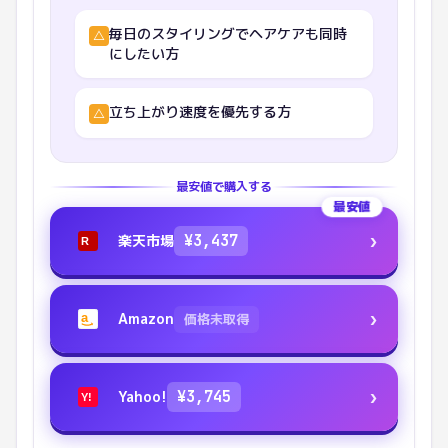
毎日のスタイリングでヘアケアも同時
△
にしたい方
立ち上がり速度を優先する方
△
最安値で購入する
最安値
›
楽天市場
¥
3,437
R
›
Amazon
価格未取得
a
›
Yahoo!
¥
3,745
Y!