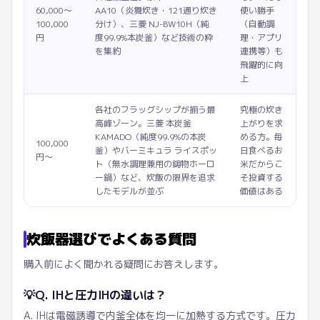
60,000〜
AA10（炎舞炊き・121通り炊き
使い勝手
100,000
分け）、三菱 NJ-BW10H（純
（自動調
円
度99.9%本炭釜）など技術の粋
理・アプリ
を集約
連携等）も
飛躍的に向
上
各社のフラッグシップが揃う最
究極の炊き
高峰ゾーン。三菱 本炭釜
上がりを求
KAMADO（純度99.9%の本炭
める方。毎
100,000
釜）やバーミキュラ ライスポッ
日食べるお
円〜
ト（無水調理兼用の鋳物ホーロ
米だからこ
ー鍋）など、炊飯の限界を追求
そ投資する
したモデルが並ぶ
価値はある
炊飯器選びでよくある質問
購入前によく聞かれる疑問にお答えします。
💡
Q. IHと圧力IHの違いは？
A. IHは電磁誘導で内釜全体を均一に加熱する方式です。圧力