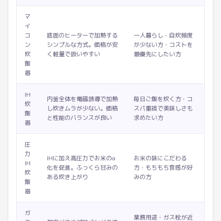
マ
イ
コ
底面のヒーターで加熱する
一人暮らし・自炊頻度
ン
シンプルな方式。価格が安
が少ない方・コストを
炊
く軽量で扱いやすい
最優先にしたい方
飯
器
IH
内釜全体を電磁誘導で加熱
毎日ご飯を炊く方・コ
炊
し炊きムラが少ない。価格
スパ重視で美味しさも
飯
と性能のバランスが良い
求めたい方
器
圧
力
IHに加え高圧力でお米のα
お米の味にこだわる
IH
化を促進。ふっくら甘みの
方・もちもち食感が好
炊
ある炊き上がり
みの方
飯
器
ガ
業務用途・ガス栓が近