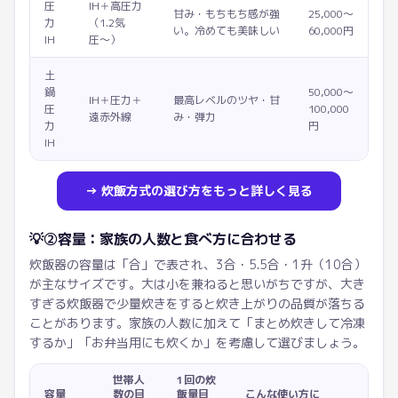
圧
IH＋高圧力
甘み・もちもち感が強
25,000〜
力
（1.2気
い。冷めても美味しい
60,000円
IH
圧〜）
土
鍋
50,000〜
IH＋圧力＋
最高レベルのツヤ・甘
圧
100,000
遠赤外線
み・弾力
力
円
IH
→ 炊飯方式の選び方をもっと詳しく見る
💡
②容量：家族の人数と食べ方に合わせる
炊飯器の容量は「合」で表され、3合・5.5合・1升（10合）
が主なサイズです。大は小を兼ねると思いがちですが、大き
すぎる炊飯器で少量炊きをすると炊き上がりの品質が落ちる
ことがあります。家族の人数に加えて「まとめ炊きして冷凍
するか」「お弁当用にも炊くか」を考慮して選びましょう。
世帯人
1回の炊
容量
数の目
飯量目
こんな使い方に