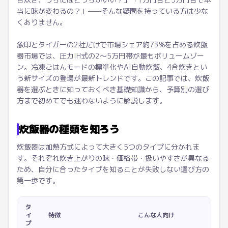
当に味が変わるの？」——そんな疑問を持っている方は少な
くありません。
象印とタイガーの2社だけで市場シェア約73%を占める炊飯
器市場では、圧力IH式の2〜5万円帯が最もボリュームゾー
ン。冷凍ごはんモードの標準化やAI自動炊飯、4合炊きとい
う新サイズの登場が最新トレンドです。この記事では、炊飯
器を選ぶときに知っておくべき基礎知識から、予算別の選び
方まで初めてでも迷わないように解説します。
炊飯器の種類を知ろう
炊飯器は加熱方式によって大きく5つのタイプに分かれま
す。それぞれ炊き上がりの味・価格帯・扱いやすさが異なる
ため、自分に合ったタイプを知ることが失敗しない選び方の
第一歩です。
タ
イ
特徴
こんな人向け
プ