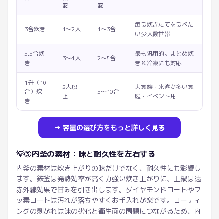
安
安
毎食炊きたてを食べた
3合炊き
1〜2人
1〜3合
い少人数世帯
5.5合炊
最も汎用的。まとめ炊
3〜4人
2〜5合
き
き＆冷凍にも対応
1升（10
5人以
大家族・来客が多い家
合）炊
5〜10合
上
庭・イベント用
き
→ 容量の選び方をもっと詳しく見る
💡
③内釜の素材：味と耐久性を左右する
内釜の素材は炊き上がりの味だけでなく、耐久性にも影響し
ます。鉄釜は発熱効率が高く力強い炊き上がりに、土鍋は遠
赤外線効果で甘みを引き出します。ダイヤモンドコートやフ
ッ素コートは汚れが落ちやすくお手入れが楽です。コーティ
ングの剥がれは味の劣化と衛生面の問題につながるため、内