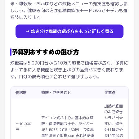
米・雑穀米・おかゆなどの炊飯メニューの充実度も確認しま
しょう。健康志向の方は低糖質炊飯モードがあるモデルも選
択肢に入ります。
→ 炊き分け機能の選び方をもっと詳しく見る
予算別おすすめの選び方
炊飯器は5,000円台から10万円超まで価格帯が広く、予算に
よって手に入る機能と炊き上がりの品質が大きく変わりま
す。自分の優先順位に合わせて選びましょう。
価格帯
特徴・できること
注意点
加熱が底面
のみで炊き
マイコン式が中心。基本的な炊
ムラが出や
〜10,000
飯・保温機能は十分。タイガー
すい。炊き
円
JBS-B055（約8,480円）は遠赤
分け機能や
黒特厚釜で価格.com売れ筋常連
長時間保温