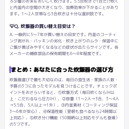
ろ少量のお米をおいしく炊けます。5.5合炊きで1合だけ炊く
と内釜内の空間が大きくなり、加熱効率が下がることがあり
ます。1〜2人世帯なら3合炊きは十分な選択肢です。
💡
Q. 炊飯器の買い替え目安は？
A. 一般的に5〜7年が買い替えの目安です。内釜のコーティ
ング剥がれ・パッキンの劣化・炊き上がりのムラ・保温中に
ご飯が黄ばみやすくなるなどの症状が出たらサインです。各
メーカーの補修部品の保有期間も6〜8年程度です。
まとめ：あなたに合った炊飯器の選び方
炊飯器選びで最も大切なのは、毎日の食生活・家族の人数・
予算の3つに合ったモデルを見つけることです。チェックポ
イントをおさらいすると、①炊飯方式（毎日炊くならIH以
上・こだわるなら圧力IH）、②容量（1〜2人→3合、3〜4人
→5.5合、5人以上→1升）、③内釜素材（コーティング保証
3〜6年が安心）、④保温性能（翌朝も食べるなら24時間以
上対応）、⑤炊き分け機能（50銘柄以上対応モデルも登場）
の5つです。