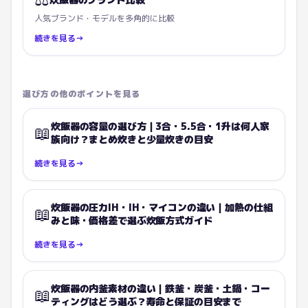
人気ブランド・モデルを多角的に比較
続きを見る
→
選び方の他のポイントを見る
炊飯器の容量の選び方｜3合・5.5合・1升は何人家
📖
族向け？まとめ炊きと少量炊きの目安
続きを見る
→
炊飯器の圧力IH・IH・マイコンの違い｜加熱の仕組
📖
みと味・価格差で選ぶ炊飯方式ガイド
続きを見る
→
炊飯器の内釜素材の違い｜鉄釜・炭釜・土鍋・コー
📖
ティングはどう選ぶ？寿命と保証の目安まで