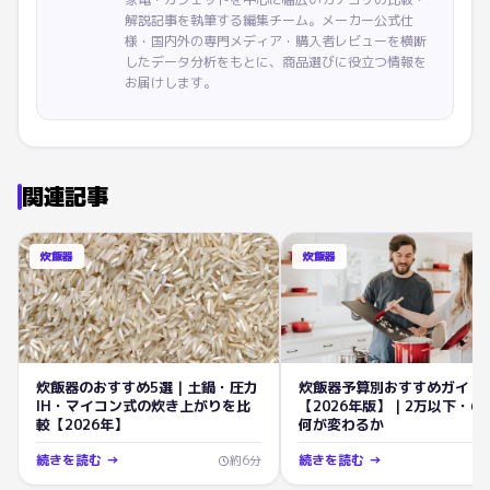
解説記事を執筆する編集チーム。メーカー公式仕
様・国内外の専門メディア・購入者レビューを横断
したデータ分析をもとに、商品選びに役立つ情報を
お届けします。
関連記事
炊飯器
炊飯器
炊飯器のおすすめ5選｜土鍋・圧力
炊飯器予算別おすすめガイド
IH・マイコン式の炊き上がりを比
【2026年版】｜2万以下・6
較【2026年】
何が変わるか
続きを読む →
続きを読む →
約
6
分