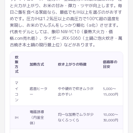
と火力が上がり、お米の甘み・弾力・ツヤが向上します。毎
日ご飯を食べる家庭なら、最低でもIH以上を選ぶのがおすす
めです。圧力IHは1.2気圧以上の高圧力で100℃超の温度を
実現し、お米のでんぷんをしっかり糊化（α化）させます。
代表モデルとしては、象印 NW-YC10（豪熱大火力・価
格.com売れ筋）、タイガー JRX-S060（土鍋ご泡火炊き・萬
古焼き本土鍋の現行最上位）などがあります。
炊
飯
価格帯の
加熱方式
炊き上がりの特徴
方
目安
式
マ
イ
底面ヒータ
やや硬めで炊きムラが
5,000〜
コ
ー
出やすい
15,000円
ン
電磁誘導
均一な加熱でムラが少
10,000〜
IH
（内釜全
なくふっくら
30,000円
体）