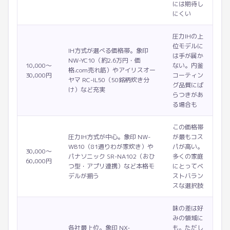
には期待し
にくい
圧力IHの上
位モデルに
IH方式が選べる価格帯。象印
は手が届か
NW-YC10（約2.6万円・価
10,000〜
ない。内釜
格.com売れ筋）やアイリスオー
30,000円
コーティン
ヤマ RC-IL50（50銘柄炊き分
グ品質にば
け）など充実
らつきがあ
る場合も
この価格帯
圧力IH方式が中心。象印 NW-
が最もコス
WB10（81通りわが家炊き）や
パが高い。
30,000〜
パナソニック SR-NA102（おひ
多くの家庭
60,000円
つ型・アプリ連携）など本格モ
にとってベ
デルが揃う
ストバラン
スな選択肢
味の差は好
みの領域に
各社最上位。象印 NX-
も。ただし