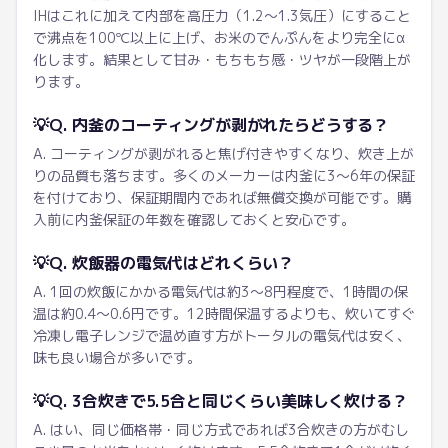
IHはこれに加えて内部を高圧力（1.2〜1.3気圧）にすること
で沸点を100℃以上に上げ、お米のでんぷんをより完全にα
化します。結果として甘み・もちもち感・ツヤが一段階上が
ります。
💡
Q. 内釜のコーティングが剥がれたらどうする？
A. コーティングが剥がれると焦げ付きやすくなり、炊き上が
りの品質も落ちます。多くのメーカーは内釜に3〜6年の保証
を付けており、保証期間内であれば無償交換が可能です。購
入前に内釜保証の年数を確認しておくと安心です。
💡
Q. 炊飯器の電気代はどれくらい？
A. 1回の炊飯にかかる電気代は約3〜8円程度で、1時間の保
温は約0.4〜0.6円です。12時間保温するよりも、炊いてすぐ
冷凍し電子レンジで温め直す方がトータルの電気代は安く、
味も良い場合が多いです。
💡
Q. 3合炊きで5.5合と同じくらい美味しく炊ける？
A. はい、同じ価格帯・同じ方式であれば3合炊きの方がむし