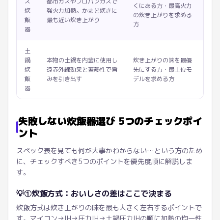
ス
都市ガスやプロパンガスで
くにある方・最高火力
炊
強火力加熱。かまど炊きに
の炊き上がりを求める
飯
最も近い炊き上がり
方
器
土
鍋
本物の土鍋を内釜に使用し
炊き上がりの味を最優
炊
遠赤外線効果と蓄熱性で旨
先にする方・最上位モ
飯
みを引き出す
デルを求める方
器
失敗しない炊飯器選び 5つのチェックポイ
ント
スペック表を見ても何が大事かわからない…という方のため
に、チェックすべき5つのポイントを優先度順に解説しま
す。
💡
①炊飯方式：おいしさの差はここで決まる
炊飯方式は炊き上がりの味を最も大きく左右するポイントで
す。マイコン→IH→圧力IH→土鍋圧力IHの順に加熱の均一性