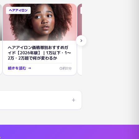
ヘアアイロン
ヘアアイロン
ヘアアイロン価格帯別おすすめガ
1万円以下のヘアアイロンおす
イド【2026年版】｜1万以下・1〜
5選【2026年版】｜SALONIA
2万・2万超で何が変わるか
SALONMOONを徹底比較
続きを読む →
続きを読む →
約
8
分
+
Oのストレートアイロン。130〜220℃を10℃単位で調節可能
公式のナノイー搭載ストレートアイロン。ナノサイズの水分が
トと3つの温度コントロール機能搭載で1回のストレート性能