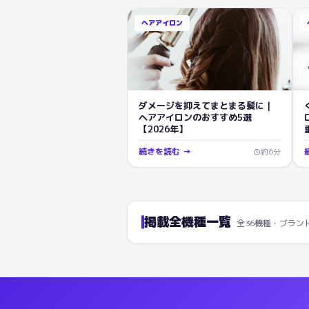
ヘアアイロン
ダメージを抑えてまとまる髪に｜
ヘアアイロンのおすすめ5選
【2026年】
続きを読む →
約
6
分
掲載全機種一覧
全
36
機種・ブラン
ヘアアイロン
おすすめランキング一
1
位:
KINUJO
Straight Iron LM-225
2
位:
Panasonic
ストレートアイロン ナ
3
位:
Panasonic
ストレートアイロン ナ