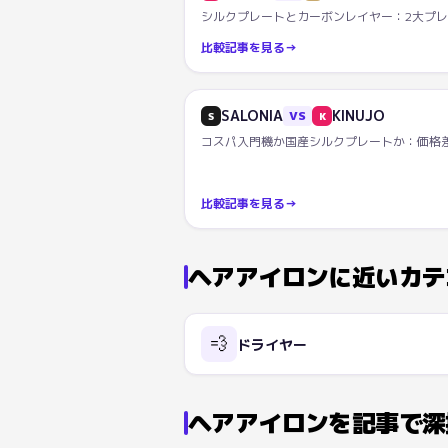
シルクプレートとカーボンレイヤー：2大プ
比較記事を見る
→
SALONIA
KINUJO
VS
S
K
コスパ入門機か国産シルクプレートか：価格
比較記事を見る
→
ヘアアイロン
に近いカテ
💨
ドライヤー
ヘアアイロンを記事で深