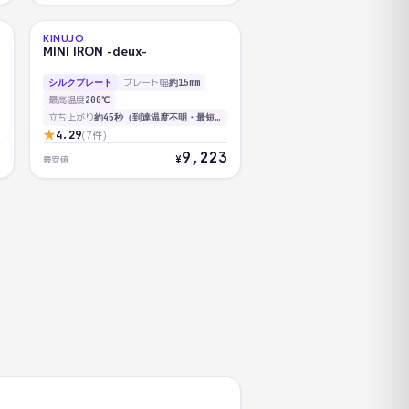
KINUJO
AI
MINI IRON -deux-
80.3
プレート幅
シルクプレート
約15mm
最高温度
200℃
立ち上がり
約45秒（到達温度不明・最短）
★
4.29
(
7
件)
0
9,223
¥
最安値