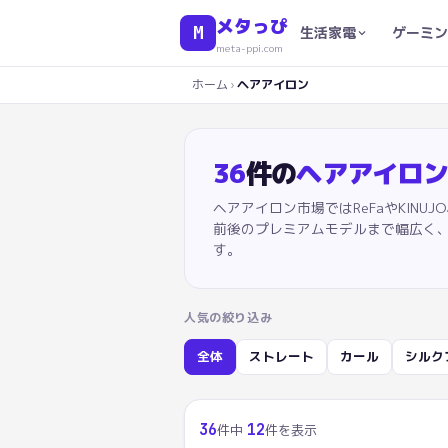
メタっぴ
M
生活家電
ゲーミン
meta-ppi.com
ホーム
›
ヘアアイロン
36
件の
ヘアアイロ
ヘアアイロン市場ではReFaやKINUJO
前後のプレミアムモデルまで幅広く
す。
人気の絞り込み
全体
ストレート
カール
シルク
36
12
件中
件を表示