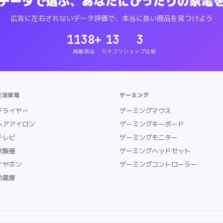
データで選ぶ、あなたにぴったりの家電
¥
29,700
評価:
4.82
点
ReFaのカールアイロン プロは、独自
格: ¥
17,701
評価:
4.63
点
シルクプレート搭載でキューティクル
広告に左右されないデータ評価で、本当に良い商品を見つけよう
0,699
評価:
4.56
点
KINUJOのプロ向けカールアイロン32
1138
+
13
3
ノケア EH-HS9J
価格: ¥
12,988
評価:
4.65
点
2022年5月
掲載商品
カテゴリ
ショップ比較
ー
価格: ¥
31,798
評価:
4.46
点
濡れた髪にも乾いた髪にも使える
スアイロン LX001
価格: ¥
16,394
評価:
4.42
点
KINUJOのシ
22,489
評価:
4.91
点
MTGのReFaブランドが手がけるプロ仕
l-
価格: ¥
11,980
評価:
5
点
KINUJOの海外対応モデル「W
生活家電
ゲーミング
: ¥
9,223
評価:
4.29
点
KINUJOのMINI IRON -d
ドライヤー
ゲーミングマウス
 ¥
16,699
評価:
5
点
KINUJOの絹女シリーズカールアイロ
ヘアアイロン
ゲーミングキーボード
 ¥
14,960
評価:
5
点
ReFa FINGER IRON ST 6
ン 24mm ホワイト
価格: ¥
3,267
評価:
4.75
点
SL-004
テレビ
ゲーミングモニター
¥
11,980
評価:
3.33
点
ReFaのフィンガーアイロンSTは、指
炊飯器
ゲーミングヘッドセット
3,100
評価:
4.62
点
KINUJOの2WAY IRONは、スト
イヤホン
ゲーミングコントローラー
ン 24mm ブラック
価格: ¥
3,267
評価:
5
点
SALONIAの
冷蔵庫
格: ¥
23,000
評価:
4.4
点
幅広プレートでワンストロークから
ショナル プロテクトイオン ストレートアイロン NIS700A
価
ON PRO
価格: ¥
31,900
評価:
4.7
点
幅広プレートでワンストロー
アイロン 32mm ブラック
価格: ¥
3,437
評価:
5
点
SALON