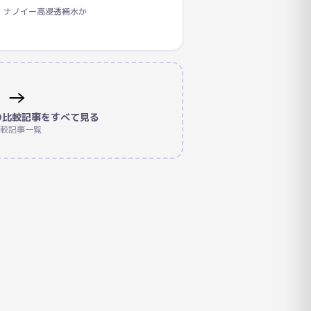
、ナノイー高浸透補水か
→
の比較記事をすべて見る
較記事一覧