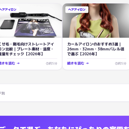
ヘアアイロン
ヘアアイロン
くせ毛・剛毛向けストレートアイ
カールアイロンのおすすめ3選｜
ロン比較｜プレート素材・温度・
26mm・32mm・38mmバレル径
重量をチェック【2026年】
で選ぶ【2026年】
続きを読む →
続きを読む →
約
5
分
約
5
分
ド別
覧
価格: ¥
16,400
評価:
4.71
点
シルクプレートを搭載したKINUJ
ノケア EH-HN50
価格: ¥
29,972
評価:
4.63
点
パナソニック
ノケア EH-HS0J
価格: ¥
15,985
評価:
4.67
点
3D密着プレー