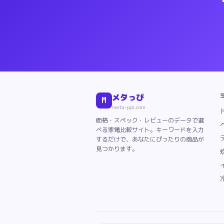
4
位:
ReFa
CURL IRON PRO+
価格: 
5
位:
KINUJO
Pro Straight KP001
価
6
位:
KINUJO
Pro Curl Iron
価格: ¥
2
7
位:
Panasonic
ストレートアイロン ナ
8
位:
Dyson
Airstrait ストレイトナ
9
位:
KINUJO
LuxeJewel コードレ
10
位:
ReFa
CURL IRON PRO
価格: ¥
11
位:
KINUJO
W -world wide mode
メタっぴ
M
12
位:
KINUJO
MINI IRON -deux-
価格
meta-ppi.com
13
位:
KINUJO
Curl Iron KC028
価格:
価格・スペック・レビューのデータで選
14
位:
ReFa
FINGER IRON ST 6
価格:
べる家電比較サイト。キーワードを入力
15
位:
SALONIA
ストレートヘアアイロ
するだけで、あなたにぴったりの商品が
16
見つかります。
位:
ReFa
FINGER IRON ST
価格: 
17
位:
KINUJO
2WAY IRON
価格: ¥
2
18
位:
SALONIA
ストレートヘアアイロ
19
位:
ReFa
STRAIGHT IRON PRO
価
20
位:
Nobby by TESCOM
プロフェッ
21
位:
ReFa
POWER STRAIGHT IR
22
位:
SALONIA
セラミックカールヘア