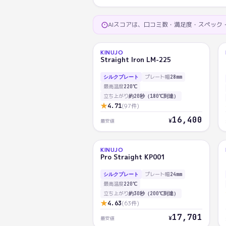
AIスコアは、口コミ数・満足度・スペッ
KINUJO
AI
1
Straight Iron LM-225
92.9
プレート幅
シルクプレート
28mm
最高温度
220℃
立ち上がり
約20秒（180℃到達）
★
4.71
(
97
件)
16,400
¥
最安値
KINUJO
AI
Pro Straight KP001
90.3
プレート幅
シルクプレート
24mm
最高温度
220℃
立ち上がり
約30秒（200℃到達）
★
4.63
(
63
件)
17,701
¥
最安値