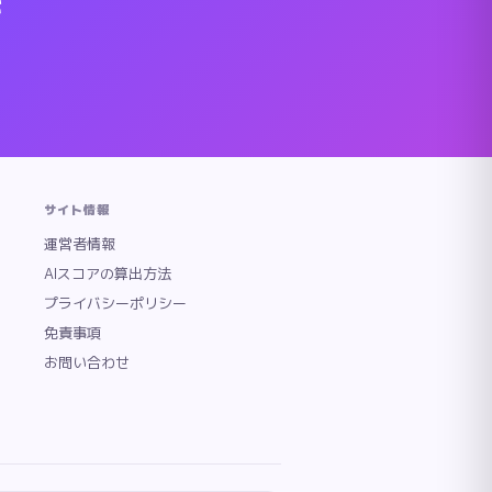
を
の炭素素材プレートと高精度な温度制御で、サロン級の仕上がり
への摩擦を軽減。50〜220℃の18段階温度調整と3mロン
mm。独自開発のシルクプレートと全長135mmの超ロングバレ
発売、Panasonicナノケアシリーズのストレートアイロン
Dyson独自の気流技術を搭載したストレイトナー。熱板を
ルクプレート搭載コードレスヘアアイロン。摩擦ダメージを軽
様カールアイロン。32mmバレルで自然なウェーブから大きめカ
」は、シルクプレートを採用した絹女シリーズのワールドワイド
サイト情報
eux-は、ストレートとカールの2wayに対応したコンパクトな
運営者情報
ン。シルクプレート技術を採用し、髪へのダメージを抑えながら
AIスコアの算出方法
は、指のように細いスリムなプレートで根元から毛先まで自在にスタ
Sブラックと同シリーズのホワイトカラーモデル。プレート素材
プライバシーポリシー
に挟むように持てるコンパクト設計のコードレスストレートアイ
免責事項
レートアイロンとカールアイロンの両機能を1台に集約したマルチ
お問い合わせ
ロングセラーストレートアイロン。チタニウムコーティングプレ
うねりを整え、時短でツヤのあるストレートヘアを実現。水蒸気
格: ¥
16,500
評価:
4.6
点
2024年12月発売、Nobby by
クからうねりを整え、時短でツヤのあるストレートヘアを実現
IAの定番カールアイロン。32mmバレルにセラミックコーティ