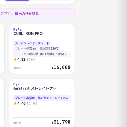
コアです。
算出方法を見る
ReFa
AI
CURL IRON PRO+
91.4
カーボンレイヤープレート
プレート幅
最高温度
32mm
180℃
立ち上がり
約20秒（80℃到達）〜約50秒（180℃到達）
★
4.82
(
39
件)
5
16,000
¥
最安値
Dyson
AI
Airstrait ストレイトナー
87.5
プレート非搭載（風の力でストレートにする方式）
★
4.46
(
104
件)
8
31,798
¥
最安値