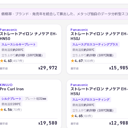
ク・価格帯・ブランド・発売年を統合して算出した、メタっぴ独自のデータ分析型ス
Panasonic
Panasonic
AI
AI
2
3
ストレートアイロン ナノケア EH-
ストレートアイロン ナノケア EH-
92.7
91.8
HN50
HS0J
スムースシルキープレート
スムースグロスコーティングプラス
最高温度
最高温度
約200℃
約200℃
立ち上がり
立ち上がり
約20秒（100℃到達）
約20秒（100℃到達）
★
★
4.63
(
497
件)
4.67
(
308
件)
29,972
15,98
¥
¥
最安値
最安値
KINUJO
Panasonic
AI
AI
Pro Curl Iron
ストレートアイロン ナノケア EH-
89.9
88.7
HS9J
プレート幅
シルクプレート
32mm
スムースグロスコーティング
最高温度
200℃
最高温度
約200℃
★
4.56
(
70
件)
立ち上がり
約30秒（100℃到達）
★
4.65
(
68
件)
19,580
12,98
¥
¥
最安値
最安値