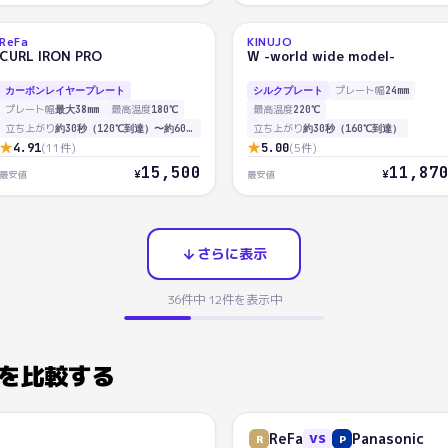
ReFa
KINUJO
AI
AI
CURL IRON PRO
W -world wide model-
83.9
81.3
プレート幅
カーボンレイヤープレート
シルクプレート
24mm
プレート幅
最高温度
最高温度
最大38mm
180℃
220℃
立ち上がり
立ち上がり
約30秒（120℃到達）〜約60秒（180℃到達）
約30秒（160℃到達）
★
★
4.91
(
11
件)
5.00
(
5
件)
15,500
11,87
¥
¥
最安値
最安値
さらに表示
36
件中
12
件を表示中
を比較する
ReFa
Panasonic
VS
R
P