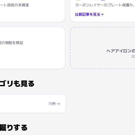
レート技術の本質差
カーボンレイヤーのプレート保護か
比較記事を見る
→
差の根拠を検証
ヘアアイロン
比
ゴリも見る
→
70
件
掘りする