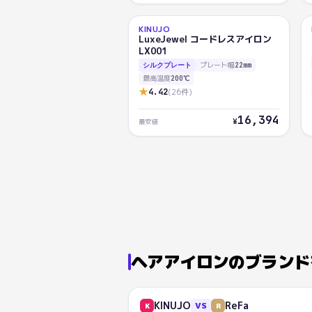
KINUJO
AI
LuxeJewel コードレスアイロン
86.5
LX001
プレート幅
シルクプレート
22mm
最高温度
200℃
★
4.42
(
26
件)
16,394
¥
最安値
ヘアアイロン
のブランド
KINUJO
ReFa
VS
K
R