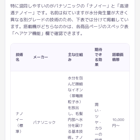
特に混同しやすいのがパナソニックの「ナノイー」と「高浸
透ナノイー」です。名前は似ていますが水分発生量が大きく
異なる別グレードの技術のため、下表では分けて掲載してい
ます。搭載機がどちらなのかは、各商品ページのスペック表
「ヘアケア機能」欄で確認できます。
期待
技術
主な仕組
でき
搭載価
メーカー
名
み
る効
格帯
果
水分を包
んだ微細
なイオン
（帯電微
粒子水）
潤
を放出
い・
ナノ
し、毛髪
ツ
イー
内部へ水
10,000
パナソニック
ヤ・
（標
分を届け
円〜
カラ
準）
る基本技
ーの
術。ナノ