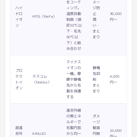
をコーテ
メー
ハイ
ィング。
ジ防
ドロ
温度自動
止
30,000
MTG（ReFa）
イオ
制御（頭
潤
円〜
ン
皮50℃以
い・
下・毛先
まと
60℃以
まり
下）と組
み合わせ
マイナス
イオンの
静電
プロ
一種。摩
気抑
テク
テスコム
4,000
擦や静電
制
トイ
（Nobby）
円〜
気から毛
まと
オン
髪を保護
まり
する
遠赤外線
の熱エネ
ダメ
ルギーで
ージ
超遠
毛髪内部
軽減
20,000
赤外
KINUJO
から均一
内側
円〜