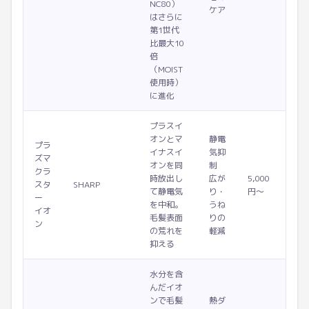
NC80）
ケア
はさらに
第1世代
比最大10
倍
（MOIST
使用時）
に進化
プラスイ
オンとマ
静電
プラ
イナスイ
気抑
ズマ
オンを同
制
クラ
時放出し
広が
5,000
スタ
SHARP
て静電気
り・
円〜
ー
を中和。
うね
イオ
毛髪表面
りの
ン
の荒れを
軽減
抑える
水分を含
んだイオ
ンで毛髪
熱ダ