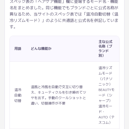
スペック表の「ヘアケア機能」欄に登場するモード名・機能
名をまとめました。同じ機能でもブランドごとに公式名称が
異なるため、当サイトのスペック表では「温冷自動切替（温
冷リズムモード）」のように共通語と公式名を併記していま
す。
主な公式
名称（ブ
用語
どんな機能か
ランド
別）
温冷リズ
ムモード
（パナソ
ニック）
温風と冷風を自動で交互に切り替
温冷
BEAUTYモ
え、キューティクルを引き締めてツ
自動
ード（シ
ヤを出す。手動のクールショットと
切替
ャープ）
違い、切替操作が不要
温冷モー
ド・
AUTO（テ
スコム）