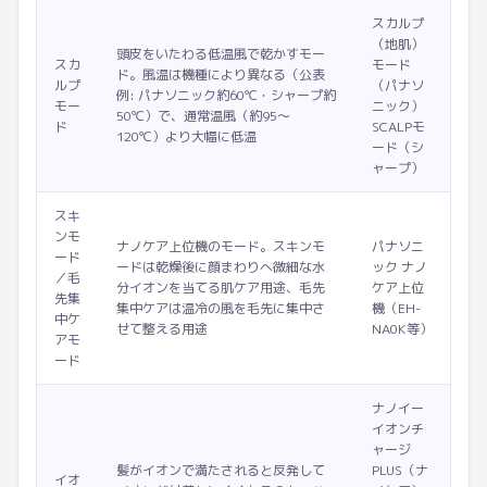
スカルプ
（地肌）
頭皮をいたわる低温風で乾かすモー
スカ
モード
ド。風温は機種により異なる（公表
ルプ
（パナソ
例: パナソニック約60℃・シャープ約
モー
ニック）
50℃）で、通常温風（約95〜
ド
SCALPモ
120℃）より大幅に低温
ード（シ
ャープ）
スキ
ンモ
ナノケア上位機のモード。スキンモ
パナソニ
ード
ードは乾燥後に顔まわりへ微細な水
ック ナノ
／毛
分イオンを当てる肌ケア用途、毛先
ケア上位
先集
集中ケアは温冷の風を毛先に集中さ
機（EH-
中ケ
せて整える用途
NA0K等）
アモ
ード
ナノイー
イオンチ
ャージ
髪がイオンで満たされると反発して
PLUS（ナ
イオ