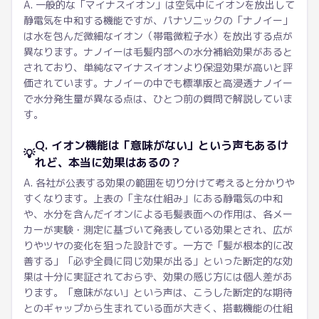
A. 一般的な「マイナスイオン」は空気中にイオンを放出して
静電気を中和する機能ですが、パナソニックの「ナノイー」
は水を包んだ微細なイオン（帯電微粒子水）を放出する点が
異なります。ナノイーは毛髪内部への水分補給効果があると
されており、単純なマイナスイオンより保湿効果が高いと評
価されています。ナノイーの中でも標準版と高浸透ナノイー
で水分発生量が異なる点は、ひとつ前の質問で解説していま
す。
Q. イオン機能は「意味がない」という声もあるけ
💡
れど、本当に効果はあるの？
A. 各社が公表する効果の範囲を切り分けて考えると分かりや
すくなります。上表の「主な仕組み」にある静電気の中和
や、水分を含んだイオンによる毛髪表面への作用は、各メー
カーが実験・測定に基づいて発表している効果とされ、広が
りやツヤの変化を狙った設計です。一方で「髪が根本的に改
善する」「必ず全員に同じ効果が出る」といった断定的な効
果は十分に実証されておらず、効果の感じ方には個人差があ
ります。「意味がない」という声は、こうした断定的な期待
とのギャップから生まれている面が大きく、搭載機能の仕組