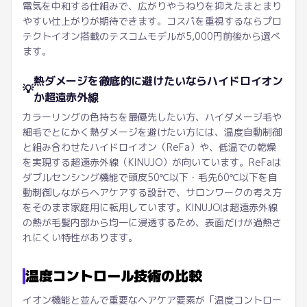
電気を中和する仕組みで、広がりやうねりを抑えたまとまり
やすい仕上がりが期待できます。コスパを重視するならプロ
テクトイオン搭載のテスコムモデルが5,000円前後から選べ
ます。
熱ダメージを徹底的に避けたいならハイドロイオン
💡
か超遠赤外線
カラーリングの色持ちを最優先したい方、ハイダメージ毛や
細毛でとにかく熱ダメージを避けたい方には、温度自動制御
と組み合わせたハイドロイオン（ReFa）や、低温での乾燥
を実現する超遠赤外線（KINUJO）が向いています。ReFaは
ダブルセンシング機能で頭皮50℃以下・毛先60℃以下を自
動制御しながらヘアケアする設計で、サロンワークの考え方
をそのまま家庭用に転用しています。KINUJOは超遠赤外線
の熱が毛髪内部から均一に浸透するため、表面だけが過熱さ
れにくい特性があります。
温度コントロール技術の比較
イオン機能と並んで重要なヘアケア要素が「温度コントロー