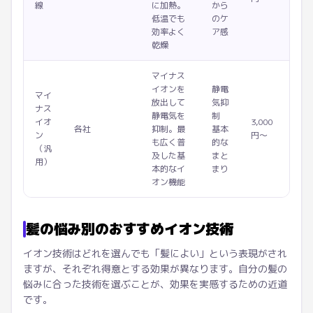
線
に加熱。
から
低温でも
のケ
効率よく
ア感
乾燥
マイナス
イオンを
静電
マイ
放出して
気抑
ナス
静電気を
制
イオ
3,000
各社
抑制。最
基本
ン
円〜
も広く普
的な
（汎
及した基
まと
用）
本的なイ
まり
オン機能
髪の悩み別のおすすめイオン技術
イオン技術はどれを選んでも「髪によい」という表現がされ
ますが、それぞれ得意とする効果が異なります。自分の髪の
悩みに合った技術を選ぶことが、効果を実感するための近道
です。