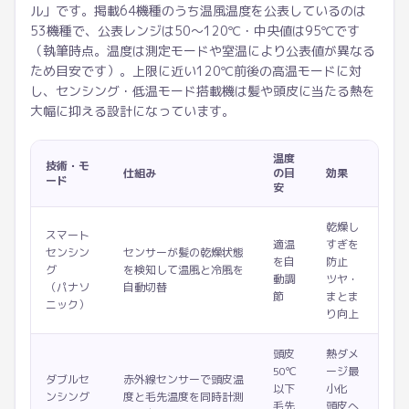
ル」です。掲載64機種のうち温風温度を公表しているのは
53機種で、公表レンジは50〜120℃・中央値は95℃です
（執筆時点。温度は測定モードや室温により公表値が異なる
ため目安です）。上限に近い120℃前後の高温モードに対
し、センシング・低温モード搭載機は髪や頭皮に当たる熱を
大幅に抑える設計になっています。
温度
技術・モ
仕組み
の目
効果
ード
安
乾燥し
スマート
適温
すぎを
センシン
センサーが髪の乾燥状態
を自
防止
グ
を検知して温風と冷風を
動調
ツヤ・
（パナソ
自動切替
節
まとま
ニック）
り向上
頭皮
熱ダメ
50℃
ージ最
ダブルセ
赤外線センサーで頭皮温
以下
小化
ンシング
度と毛先温度を同時計測
毛先
頭皮へ