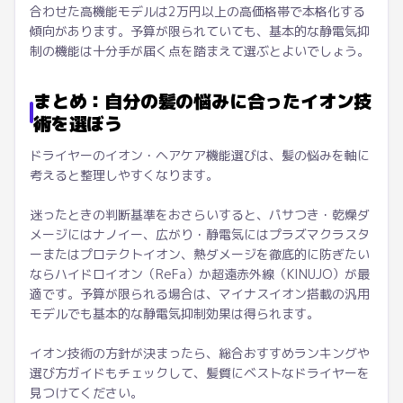
合わせた高機能モデルは2万円以上の高価格帯で本格化する
傾向があります。予算が限られていても、基本的な静電気抑
制の機能は十分手が届く点を踏まえて選ぶとよいでしょう。
まとめ：自分の髪の悩みに合ったイオン技
術を選ぼう
ドライヤーのイオン・ヘアケア機能選びは、髪の悩みを軸に
考えると整理しやすくなります。
迷ったときの判断基準をおさらいすると、パサつき・乾燥ダ
メージにはナノイー、広がり・静電気にはプラズマクラスタ
ーまたはプロテクトイオン、熱ダメージを徹底的に防ぎたい
ならハイドロイオン（ReFa）か超遠赤外線（KINUJO）が最
適です。予算が限られる場合は、マイナスイオン搭載の汎用
モデルでも基本的な静電気抑制効果は得られます。
イオン技術の方針が決まったら、総合おすすめランキングや
選び方ガイドもチェックして、髪質にベストなドライヤーを
見つけてください。