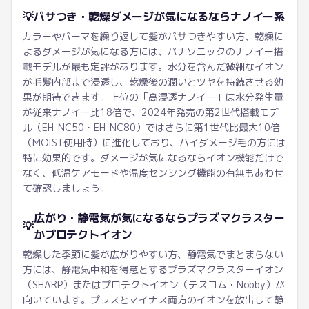
💡
パサつき・乾燥ダメージが気になるならナノイー系
カラーやパーマを繰り返して髪がパサつきやすい方、乾燥に
よるダメージが気になる方には、パナソニックのナノイー搭
載モデルが最も定評があります。水分を含んだ微細なイオン
が毛髪内部まで浸透し、乾燥後の潤いとツヤを持続させる効
果が期待できます。上位の「高浸透ナノイー」は水分発生量
が従来ナノイー比18倍で、2024年発売の第2世代搭載モデ
ル（EH-NC50・EH-NC80）ではさらに第1世代比最大10倍
（MOIST使用時）に進化しており、ハイダメージ毛の方には
特に効果的です。ダメージが気になるならイオン機能だけで
なく、低温ケアモードや温度センシング機能の有無もあわせ
て確認しましょう。
広がり・静電気が気になるならプラズマクラスター
💡
かプロテクトイオン
乾燥した季節に髪が広がりやすい方、静電気でまとまらない
方には、静電気中和を得意とするプラズマクラスターイオン
（SHARP）またはプロテクトイオン（テスコム・Nobby）が
向いています。プラスとマイナス両方のイオンを放出して静