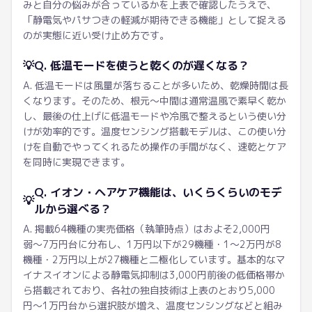
みと自分の悩みが合っているかを上表で確認したうえで、
「静電気やパサつきの軽減が期待できる機能」として捉える
のが実態に近い受け止め方です。
💡
Q. 低温モードを使うと乾くのが遅くなる？
A. 低温モードは風量が落ちることが多いため、乾燥時間は長
くなります。そのため、根元〜中間は通常温風で素早く乾か
し、最後の仕上げに低温モードや冷風で整えるという使い分
けが効率的です。温度センシング搭載モデルは、この使い分
けを自動でやってくれるため操作の手間がなく、速乾とケア
を同時に実現できます。
Q. イオン・ヘアケア機能は、いくらくらいのモデ
💡
ルから選べる？
A. 掲載64機種の実売価格（執筆時点）はおよそ2,000円
弱〜7万円台に分布し、1万円以下が29機種・1〜2万円が8
機種・2万円以上が27機種と二極化しています。基本的なマ
イナスイオンによる静電気抑制は3,000円前後の低価格帯か
ら搭載されており、各社の独自技術は上表のとおり5,000
円〜1万円台から選択肢が増え、温度センシングなどと組み