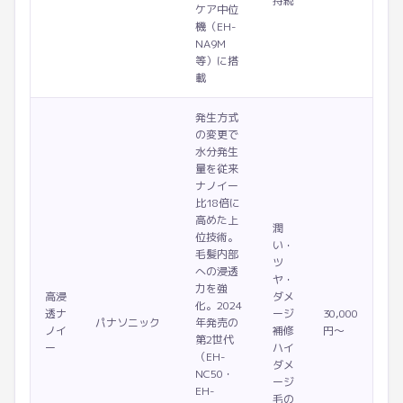
持続
ケア中位
機（EH-
NA9M
等）に搭
載
発生方式
の変更で
水分発生
量を従来
ナノイー
比18倍に
高めた上
潤
位技術。
い・
毛髪内部
ツ
への浸透
ヤ・
力を強
高浸
ダメ
化。2024
透ナ
ージ
30,000
パナソニック
年発売の
ノイ
補修
円〜
第2世代
ー
ハイ
（EH-
ダメ
NC50・
ージ
EH-
毛の