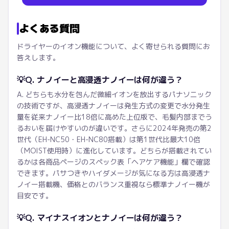
よくある質問
ドライヤーのイオン機能について、よく寄せられる質問にお
答えします。
💡
Q. ナノイーと高浸透ナノイーは何が違う？
A. どちらも水分を包んだ微細イオンを放出するパナソニック
の技術ですが、高浸透ナノイーは発生方式の変更で水分発生
量を従来ナノイー比18倍に高めた上位版で、毛髪内部までう
るおいを届けやすいのが違いです。さらに2024年発売の第2
世代（EH-NC50・EH-NC80搭載）は第1世代比最大10倍
（MOIST使用時）に進化しています。どちらが搭載されてい
るかは各商品ページのスペック表「ヘアケア機能」欄で確認
できます。パサつきやハイダメージが気になる方は高浸透ナ
ノイー搭載機、価格とのバランス重視なら標準ナノイー機が
目安です。
💡
Q. マイナスイオンとナノイーは何が違う？