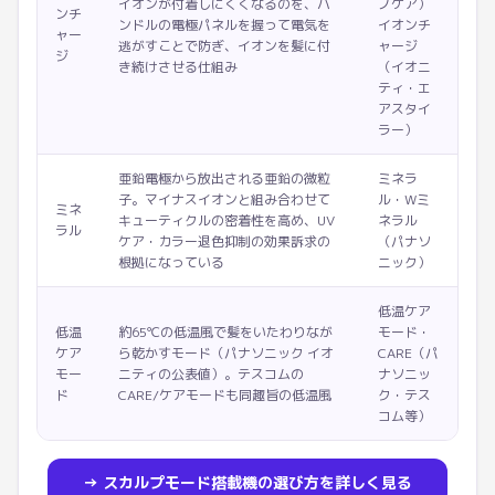
イオンが付着しにくくなるのを、ハ
ノケア）
ンチ
ンドルの電極パネルを握って電気を
イオンチ
ャー
逃がすことで防ぎ、イオンを髪に付
ャージ
ジ
き続けさせる仕組み
（イオニ
ティ・エ
アスタイ
ラー）
亜鉛電極から放出される亜鉛の微粒
ミネラ
子。マイナスイオンと組み合わせて
ル・Wミ
ミネ
キューティクルの密着性を高め、UV
ネラル
ラル
ケア・カラー退色抑制の効果訴求の
（パナソ
根拠になっている
ニック）
低温ケア
低温
約65℃の低温風で髪をいたわりなが
モード・
ケア
ら乾かすモード（パナソニック イオ
CARE（パ
モー
ニティの公表値）。テスコムの
ナソニッ
ド
CARE/ケアモードも同趣旨の低温風
ク・テス
コム等）
→ スカルプモード搭載機の選び方を詳しく見る