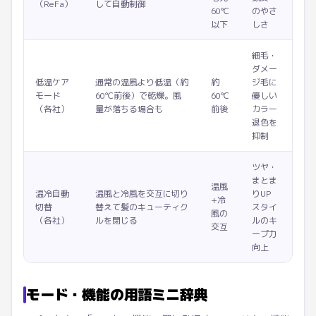
（ReFa）
して自動制御
60℃
のやさ
以下
しさ
細毛・
ダメー
低温ケア
通常の温風より低温（約
約
ジ毛に
モード
60℃前後）で乾燥。風
60℃
優しい
（各社）
量が落ちる場合も
前後
カラー
退色を
抑制
ツヤ・
まとま
温風
温冷自動
温風と冷風を交互に切り
りUP
+冷
切替
替えて髪のキューティク
スタイ
風の
（各社）
ルを閉じる
ルのキ
交互
ープ力
向上
モード・機能の用語ミニ辞典