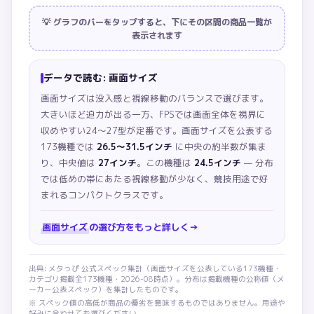
💡 グラフのバーをタップすると、下にその区間の商品一覧が
表示されます
データで読む:
画面サイズ
画面サイズは没入感と視線移動のバランスで選びます。
大きいほど迫力が出る一方、FPSでは画面全体を視界に
収めやすい24〜27型が定番です。
画面サイズを公表する
173機種では
26.5〜31.5インチ
に中央の約半数が集ま
り、中央値は
27インチ
。この機種は
24.5インチ
— 分布
では低めの帯にあたる視線移動が少なく、競技用途で好
まれるコンパクトクラスです。
画面サイズ
の選び方をもっと詳しく
→
出典: メタっぴ 公式スペック集計（
画面サイズ
を公表している
173
機種・
カテゴリ掲載全
173
機種・
2026-08
時点）。分布は掲載機種の公称値（メ
ーカー公表スペック）を集計したものです。
※ スペック値の高低が商品の優劣を意味するものではありません。用途や
好みに合わせてお選びください。