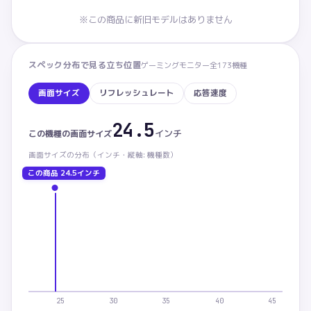
※この商品に新旧モデルはありません
スペック分布で見る立ち位置
ゲーミングモニター
全
173
機種
画面サイズ
リフレッシュレート
応答速度
24.5
画面サイズ：この商品 24.5インチ。カテゴリ内 下から
インチ
この機種の
画面サイズ
画面サイズ
の分布（
インチ・
縦軸: 機種数）
この商品
24.5インチ
25
30
35
40
45