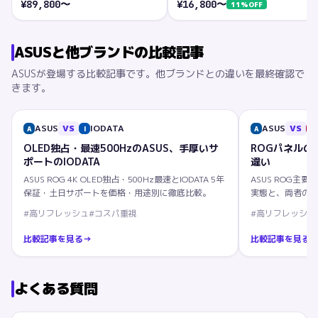
¥
89,800
〜
¥
16,800
〜
11
%OFF
ASUS
と他ブランドの比較記事
ASUS
が登場する比較記事です。他ブランドとの違いを最終確認で
きます。
ASUS
VS
IODATA
ASUS
VS
A
I
A
L
OLED独占・最速500HzのASUS、手厚いサ
ROGパネルの
ポートのIODATA
違い
ASUS ROG 4K OLED独占・500Hz最速とIODATA 5年
ASUS ROG主
保証・土日サポートを価格・用途別に徹底比較。
実態と、両者の
説。
#
高リフレッシュ
#
コスパ重視
#
高リフレッシュ
比較記事を見る
→
比較記事を見る
よくある質問