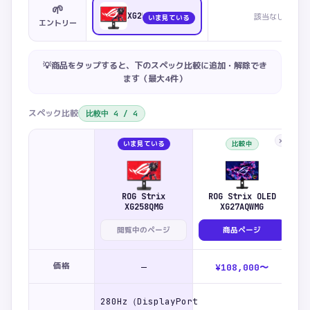
🌱
XG258QMG
該当なし
いま見ている
エントリー
💡商品をタップすると、下のスペック比較に追加・解除でき
ます（最大
4
件）
スペック比較
比較中
4
/
4
×
いま見ている
比較中
ROG Strix
ROG Strix OLED
R
XG258QMG
XG27AQWMG
閲覧中のページ
商品ページ
価格
—
¥108,000〜
280Hz（DisplayPort