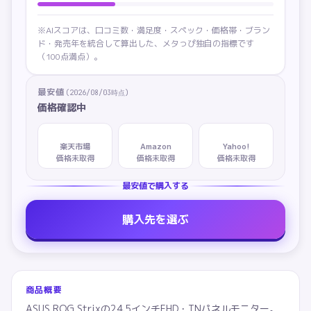
※AIスコアは、口コミ数・満足度・スペック・価格帯・ブラン
ド・発売年を統合して算出した、メタっぴ独自の指標です
（100点満点）。
最安値
(
2026/08/03
時点)
価格確認中
楽天市場
Amazon
Yahoo!
価格未取得
価格未取得
価格未取得
最安値で購入する
購入先を選ぶ
商品概要
ASUS ROG Strixの24.5インチFHD・TNパネルモニター。