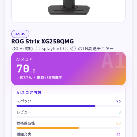
ASUS
ROG Strix XG258QMG
280Hz対応（DisplayPort OC時）のTN高速モニター
AI
AIスコア
70
.
2
上位57% / 掲載155機種中
AIスコア内訳
スペック
76
レビュー
0
価格妥当性
60
機能充実
33