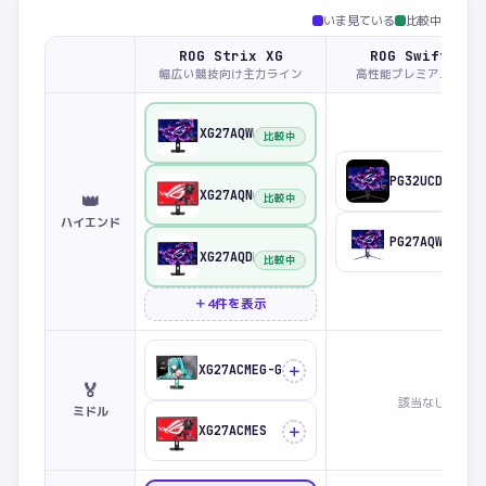
いま見ている
比較中
ROG Strix XG
ROG Swift PG
幅広い競技向け主力ライン
高性能プレミアムライ
XG27AQWMG
比較中
PG32UCDM3
XG27AQNGV
👑
比較中
ハイエンド
PG27AQWP-W
XG27AQDPG
比較中
＋4件を表示
＋
XG27ACMEG-G
🏅
該当なし
ミドル
＋
XG27ACMES