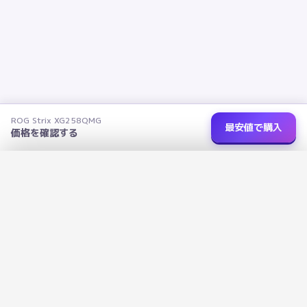
ROG Strix XG258QMG
最安値で購入
価格を確認する
ショップを選択
✕
ROG Strix XG258QMG
データで選ぶ、あなたにぴったりの家電を
›
楽天市場
価格未取得
R
広告に左右されないデータ評価で、本当に良い商品を見つけよう
1138
+
13
3
›
Amazon
価格未取得
a