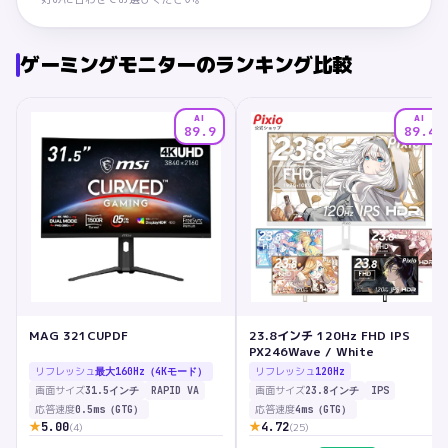
ゲーミングモニター
のランキング比較
AI
AI
89.9
89.4
MAG 321CUPDF
23.8インチ 120Hz FHD IPS
PX246Wave / White
リフレッシュ
リフレッシュ
最大160Hz（4Kモード）
120Hz
画面サイズ
画面サイズ
31.5インチ
RAPID VA
23.8インチ
IPS
応答速度
応答速度
0.5ms（GTG）
4ms（GTG）
★
★
5.00
4.72
(
4
)
(
25
)