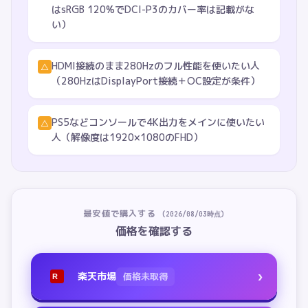
はsRGB 120%でDCI-P3のカバー率は記載がな
い）
HDMI接続のまま280Hzのフル性能を使いたい人
△
（280HzはDisplayPort接続＋OC設定が条件）
PS5などコンソールで4K出力をメインに使いたい
△
人（解像度は1920×1080のFHD）
最安値で購入する
(
2026/08/03
時点)
価格を確認する
›
楽天市場
価格未取得
R