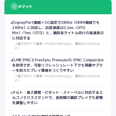
○
メリット
DisplayPort接続＋OC設定で280Hz（HDMI接続でも
240Hz）に対応し、応答速度は0.2ms（GTG
Min）/1ms（GTG）と、競技系タイトル向けの高速表示
に対応する
（
選び方ガイド基準: FPSなら144Hz以上、競技なら240Hz以
上
）
ELMB SYNCとFreeSync Premium/G-SYNC Compatible
を併用でき、可変リフレッシュレート下でも残像やブラ
ーを抑えたプレイ環境をつくりやすい
（
選び方ガイド基準: FPSなら144Hz以上、競技なら240Hz以
上
）
チルト・高さ調整・ピボット・スイーベルに対応するエ
ルゴノミクススタンドで、長時間の競技プレイでも姿勢
を調整しやすい