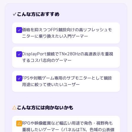
✓
こんな方におすすめ
価格を抑えつつFPS競技向けの高リフレッシュモ
✓
ニターに乗り換えたい入門ゲーマー
DisplayPort接続でTN×280Hzの高速表示を重視
✓
するコスパ志向のゲーマー
FPSや対戦ゲーム専用のサブモニターとして競技
✓
用途に絞って使いたいユーザー
△
こんな方には向かないかも
RPGや映像鑑賞など幅広い用途で発色・視野角も
△
重視したいゲーマー（パネルはTN、色域の公表値