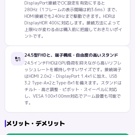
DisplayPort接続でOC設定を有効にすると
280Hz（1フレームの表示間隔は約3.6ms）まで、
HDMI接続でも240Hzまで駆動できます。HDRは
DisplayHDR 400に対応します。接続方法によって
上限Hzが変わる点は購入前に把握しておきたいポイ
ントです。
24.5型FHDと、端子構成・自由度の高いスタンド
🔌
24.5インチFHDはGPU負荷を抑えながら高いリフレ
ッシュレートを維持しやすいサイズです。接続端子
はHDMI 2.0×2・DisplayPort 1.4×1に加え、USB
3.2 Type-A×2とType-B×1を備えます。スタンドは
チルト・高さ調整・ピボット・スイーベルに対応
し、VESA 100×100mm対応でアーム設置も可能で
す。
メリット・デメリット