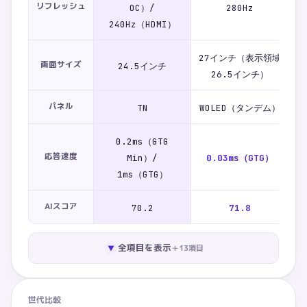
リフレッシュ
OC）/
280Hz
240Hz（HDMI）
27インチ（表示領域
画面サイズ
24.5インチ
26.5インチ）
パネル
TN
WOLED（タンデム）
U
0.2ms（GTG
応答速度
Min）/
0.03ms（GTG）
1ms（GTG）
AIスコア
70.2
71.8
全項目を表示
＋
13
項目
▼
世代比較