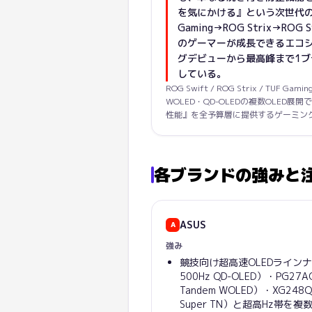
を気にかける』という次世代の
Gaming→ROG Strix→R
のゲーマーが成長できるエコ
グデビューから最高峰まで1
している。
ROG Swift / ROG Strix / TUF Ga
WOLED・QD-OLEDの複数OLED展
性能』を全予算層に提供するゲーミン
各ブランドの強みと
ASUS
A
強み
競技向け超高速OLEDラインナッ
500Hz QD-OLED）・PG27A
Tandem WOLED）・XG248Q
Super TN）と超高Hz帯を複