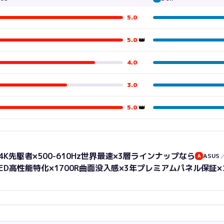
5.0
👑
5.0
4.0
3.0
👑
5.0
ED 4K先駆者×500-610Hz世界最速×3層ラインナップ
なら
ASUS
A
D-OLED高性能特化×1700R曲面没入感×3年プレミアムパネル保証