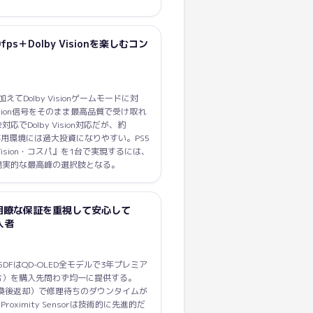
20fps＋Dolby Visionを楽しむコン
載に加えてDolby Visionゲームモードに対
by Vision信号をそのまま最高品質で受け取れ
×2対応でDolby Vision対応だが、約
ル専用環境には過大投資になりやすい。PS5
Vision・コスパ』を1台で実現するには、
0円）が現実的な最高峰の選択肢となる。
明瞭な保証を重視して安心して
入者
AW2725DFはQD-OLED全モデルで3年プレミア
む）を購入先問わず均一に提供する。
ice（先交換後返却）で修理待ちのダウンタイムが
o Proximity Sensorは技術的に先進的だ