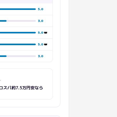
5.0
3.0
👑
5.0
👑
5.0
3.0
／
×コスパ約7.5万円安
なら