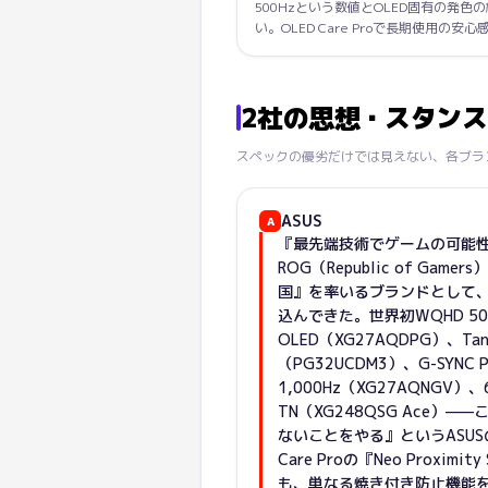
500Hzという数値とOLED固有の発色
い。OLED Care Proで長期使用の
2社の思想・スタン
スペックの優劣だけでは見えない、各ブラ
ASUS
A
『最先端技術でゲームの可能
ROG（Republic of Ga
国』を率いるブランドとして
込んできた。世界初WQHD 500
OLED（XG27AQDPG）、Ta
（PG32UCDM3）、G-SYNC P
1,000Hz（XG27AQNGV）、61
TN（XG248QSG Ace）
ないことをやる』というASUS
Care Proの『Neo Proxim
も、単なる焼き付き防止機能