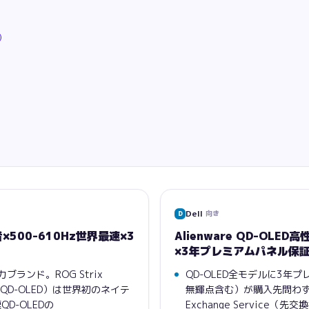
）
Dell
向き
D
駆者×500-610Hz世界最速×3
Alienware QD-OLE
×3年プレミアムパネル保証
ブランド。ROG Strix
QD-OLED全モデルに3年
Hz QD-OLED）は世界初のネイテ
無輝点含む）が購入先問わず均
速QD-OLEDの
Exchange Service