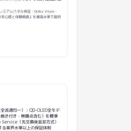
ミアムパネル保証・Dolby Vision・
OLEDの安心感と体験価値』を最高水準で提供
全流通均一）：QD-OLED全モデ
（焼き付き・無輝点含む）を標準
nge Service（先交換後返却方式）
する業界水準以上の保証体制