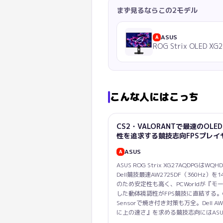
まず見るならこの2モデル
ASUS
A
ROG Strix OLED X
こんな人にはこっち
CS2・VALORANTで最速のO
性を追求する競技志向FPSプレイ
ASUS
A
ASUS ROG Strix XG27AQDPGはWQ
Dell競技最速AW2725DF（360Hz）
のため安定性も高く、PCWorldが『
した動体視認性がFPS競技に直結する。OLED C
Sensorで焼き付き対策も万全。Dell A
に上の速さ』を求める競技志向にはAS