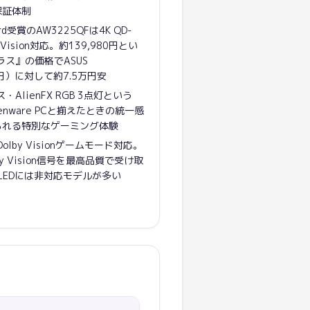
保証体制
Award受賞のAW3225QFは4K QD-
 Vision対応。約139,980円とい
クラス』の価格でASUS
20円）に対して約7.5万円安
ス・AlienFX RGB 3点灯という
nware PCと揃えたときの統一感
られる特別なゲーミング体験
Dolby Visionゲームモード対応。
olby Vision信号を最高品質で受け取
xのOLEDには非対応モデルが多い