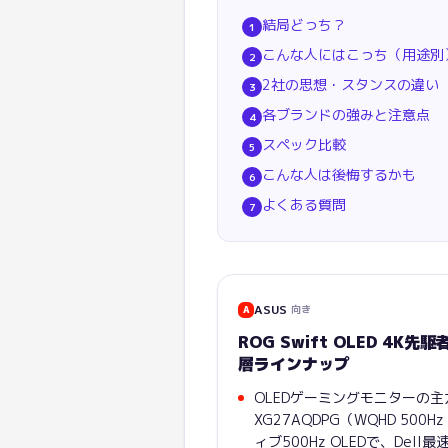
結局どっち？
1
こんな人にはこっち（用途別
2
2社の思想・スタンスの違い
3
各ブランドの強みと注意点
4
スペック比較
5
こんな人は後悔するかも
6
よくある質問
7
ASUS
向き
A
ROG Swift OLED 4K先
層ラインナップ
OLEDゲーミングモニターの主力
XG27AQDPG（WQHD 500
ィブ500Hz OLEDで、Dell最