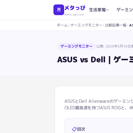
メタっぴ
M
生活家電
ゲーミン
meta-ppi.com
ホーム
›
ゲーミングモニター
›
比較記事一覧
›
A
ゲーミングモニター
公開:
2026年5月10日
ASUS vs Dell
ASUSとDell Alienware
OLED最高速を持つASUS ROGと、4
📋
目次