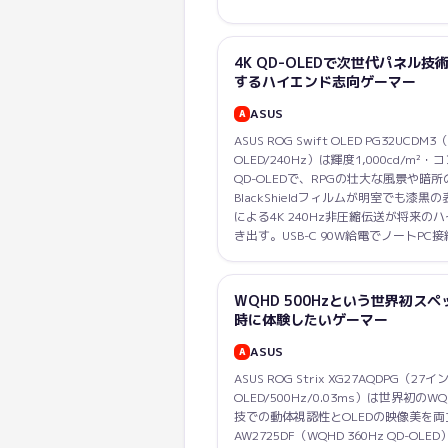
4K QD-OLEDで次世代パネル技術
するハイエンド志向ゲーマー
ASUS
A
ASUS ROG Swift OLED PG32UCDM3
OLED/240Hz）は輝度1,000cd/m²・コ
QD-OLEDで、RPGの壮大な風景や
BlackShieldフィルムが明室でも漆黒の
による4K 240Hz非圧縮伝送が将来の
き出す。USB-C 90W給電でノートP
WQHD 500Hzという世界初ス
時に体験したいゲーマー
ASUS
A
ASUS ROG Strix XG27AQDPG（27イ
OLED/500Hz/0.03ms）は世界初のWQ
技での動体視認性とOLEDの映像美を両
AW2725DF（WQHD 360Hz QD-