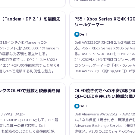
（Tandem・DP 2.1）を最優先
PS5・Xbox Series Xで4K 1
ソールゲーマー
Dell
D
（31.5インチ/4K/Tandem QD-
Dell AW3225QFはHDMI 2.1×2搭
ントラスト比1,500,000:1のTandem
応。PS5・Xbox Series XのDol
暗所の繊細な光表現を際立たせる。
る。ASUS PG32UCDM3もHDMI 2.1
表現力を維持し、DP 2.1（UHBR20）
214,920円という価格はコンソー
ハイエンドGPUの性能を余すことなく引
コンソールゲーマーが『4K・Dolby 
C接続も1本で完結する利便性も魅力。
Dell AW3225QF（約139,98
ペックのOLEDで競技と映像美を同
OLED焼き付きへの不安があり
QD-OLEDを使いたい慎重な購
Dell
D
ンチ/WQHD/QD-
Dell Alienware AW3225QF・
HD 500Hz QD-OLEDとして、FPS競
ムパネル保証（焼き付き・無輝点含
立した唯一の選択肢だ。Dell
Advanced Exchange Serv
OLED）も競技帯OLEDとして高性能だが、
少ない。ASUS OLED Care ProのNe