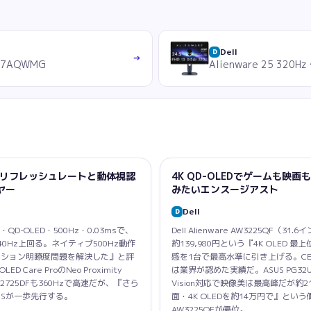
Dell
D
→
G27AQWMG
Alienware 25 32
LEDリフレッシュレートと動体視認
4K QD-OLEDでゲームも映画も
ヤー
みたいエンスージアスト
Dell
D
HD・QD-OLED・500Hz・0.03msで、
Dell Alienware AW3225QF（31.6
を140Hz上回る。ネイティブ500Hz動作
約139,980円という『4K OLED
モーション明瞭度問題を解決した』と評
感を1台で最高水準に引き上げる。CES 20
are ProのNeo Proximity
は業界が認めた実績だ。ASUS PG32UCD
W2725DFも360Hzで高速だが、『さら
Vision対応で映像美は最高峰だが約214,
USが一歩先行する。
面・4K OLEDを約14万円で』という
AW3225QFが優位。