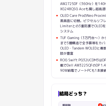
AW2725DF（360Hz）を140
XG248QSG Aceも擁し超
OLED Care ProのNeo Pro
黒画面に切替。ピクセルリフレッシュ
Limiterとの3重防護でOL
システム
TUF Gaming（3万円台〜）か
まで3層構造で全予算帯をカバー。T
OLED・Tandem WOLED
肢が豊富
ROG Swift PG32UCDM3はD
載でDell AW3225QFのDP 
90W給電でノートPCも1本接
結局どっち？
重視軸
AS
A