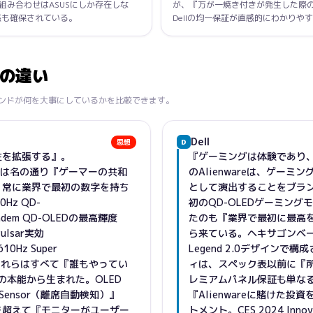
の組み合わせはASUSにしか存在しな
が、『万が一焼き付きが発生した際
安心感も確保されている。
Dellの均一保証が直感的にわかりや
スの違い
ンドが何を大事にしているかを比較できます。
Dell
思想
D
性を拡張する』。
『ゲーミングは体験であり、
mers）は名の通り『ゲーマーの共和
のAlienwareは、ゲー
、常に業界で最初の数字を持ち
として演出することをブラン
Hz QD-
初のQD-OLEDゲーミング
ndem QD-OLEDの最高輝度
たのも『業界で最初に最高
ulsar実効
ら来ている。ヘキサゴンベース・
0Hz Super
Legend 2.0デザイン
——これらはすべて『誰もやってい
ィは、スペック表以前に『
の本能から生まれた。OLED
レミアムパネル保証も単な
ity Sensor（離席自動検知）』
『Alienwareに賭けた
を超えて『モニターがユーザー
トメント。CES 2024 Inn