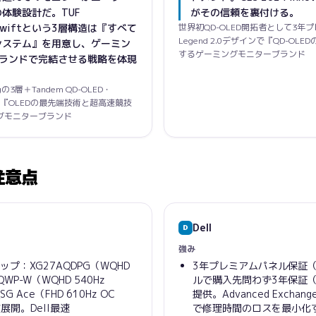
体験設計だ。TUF
がその信頼を裏付ける。
OG Swiftという3層構造は『すべて
世界初QD-OLED開拓者として3年プレ
Legend 2.0デザインで『QD-
システム』を用意し、ゲーミン
するゲーミングモニターブランド
ブランドで完結させる戦略を体現
mingの3層＋Tandem QD-OLED・
開で『OLEDの最先端技術と超高速競技
グモニターブランド
注意点
Dell
D
強み
プ：XG27AQDPG（WQHD
3年プレミアムパネル保証（
QWP-W（WQHD 540Hz
ルで購入先問わず3年保証
SG Ace（FHD 610Hz OC
提供。Advanced Excha
数展開。Dell最速
で修理時間のロスを最小化