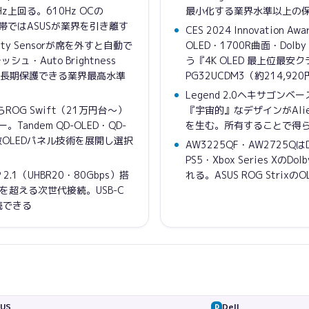
Hz上回る。610Hz OCの
最小化する業界水準以上の
高速帯ではASUSが業界を引き離す
CES 2024 Innovation 
ximity Sensorが席を外すと自動で
OLED・1700R曲面・Dolby
・Auto Brightness
う『4K OLED 最上位最安
EDを長期保護できる業界最高水準
PG32UCDM3（約214,9
Legend 2.0ヘキサゴンベー
らROG Swift（21万円台〜）
『宇宙的』なデザインがAlie
andem QD-OLED・QD-
を生む。所有することで得
と複数OLEDパネル技術を展開し選択
AW3225QF・AW2725Qは
PS5・Xbox Series XのD
P 2.1（UHBR20・80Gbps）搭
れる。ASUS ROG Stri
1.4を超える次世代接続。USB-C
続できる
US
Dell
D