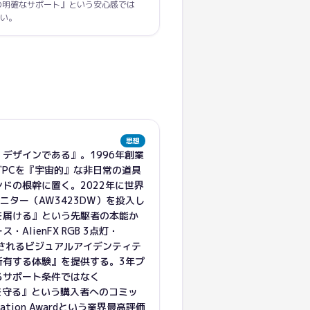
の明確なサポート』という安心感では
すい。
思想
デザインである』。1996年創業
ミングPCを『宇宙的』な非日常の道具
ドの根幹に置く。2022年に世界
モニター（AW3423DW）を投入し
を届ける』という先駆者の本能か
AlienFX RGB 3点灯・
で構成されるビジュアルアイデンティテ
所有する体験』を提供する。3年プ
るサポート条件ではなく
投資を守る』という購入者へのコミッ
ovation Awardという業界最高評価