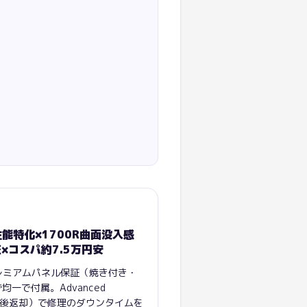
D高性能特化×1700R曲面没入感
×コスパ約7.5万円安
プレミアムパネル保証（焼き付き・
一で付属。Advanced
（先交換後返却）で修理のダウンタイムを