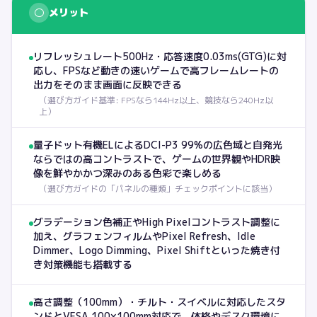
○
メリット
リフレッシュレート500Hz・応答速度0.03ms(GTG)に対
応し、FPSなど動きの速いゲームで高フレームレートの
出力をそのまま画面に反映できる
（
選び方ガイド基準: FPSなら144Hz以上、競技なら240Hz以
上
）
量子ドット有機ELによるDCI-P3 99%の広色域と自発光
ならではの高コントラストで、ゲームの世界観やHDR映
像を鮮やかかつ深みのある色彩で楽しめる
（
選び方ガイドの「パネルの種類」チェックポイントに該当
）
グラデーション色補正やHigh Pixelコントラスト調整に
加え、グラフェンフィルムやPixel Refresh、Idle
Dimmer、Logo Dimming、Pixel Shiftといった焼き付
き対策機能も搭載する
高さ調整（100mm）・チルト・スイベルに対応したスタ
ンドとVESA 100×100mm対応で、体格やデスク環境に