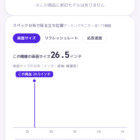
※この商品に新旧モデルはありません
スペック分布で見る立ち位置
ゲーミングモニター
全
173
機種
画面サイズ
リフレッシュレート
応答速度
26.5
画面サイズ：この商品 26.5インチ。カテゴリ内 下から
インチ
この機種の
画面サイズ
画面サイズ
の分布（
インチ・
縦軸: 機種数）
この商品
26.5インチ
25
30
35
40
45