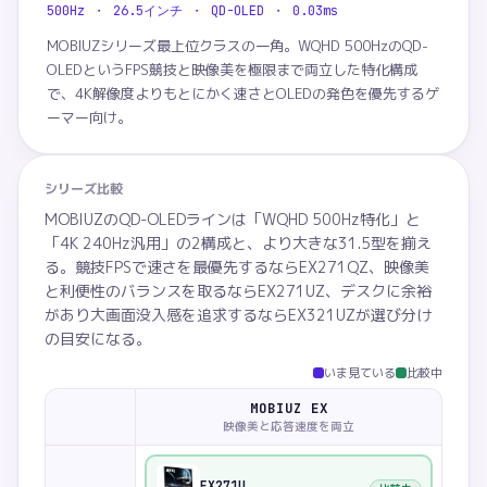
500Hz ・ 26.5インチ ・ QD-OLED ・ 0.03ms
MOBIUZシリーズ最上位クラスの一角。WQHD 500HzのQD-
OLEDというFPS競技と映像美を極限まで両立した特化構成
で、4K解像度よりもとにかく速さとOLEDの発色を優先するゲ
ーマー向け。
シリーズ比較
MOBIUZのQD-OLEDラインは「WQHD 500Hz特化」と
「4K 240Hz汎用」の2構成と、より大きな31.5型を揃え
る。競技FPSで速さを最優先するならEX271QZ、映像美
と利便性のバランスを取るならEX271UZ、デスクに余裕
があり大画面没入感を追求するならEX321UZが選び分け
の目安になる。
いま見ている
比較中
MOBIUZ EX
映像美と応答速度を両立
EX271U