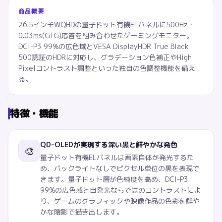
商品概要
26.5インチWQHDの量子ドット有機ELパネルに500Hz・
0.03ms(GTG)応答を組み合わせたゲーミングモニター。
DCI-P3 99%の広色域とVESA DisplayHDR True Black
500認証のHDRに対応し、グラデーション色補正やHigh
Pixelコントラスト調整といった独自の色調整機能を備え
る。
特徴・機能
QD-OLEDが実現する深い黒と鮮やかな発色
🎨
量子ドット有機ELパネルは画素自体が発光するた
め、バックライトなしでピクセル単位の黒を表現で
きます。量子ドット層が色純度を高め、DCI-P3
99%の広色域と自発光ならではのコントラストによ
り、ゲームのグラフィックや映像作品の色彩を鮮や
かな陰影で描き出します。