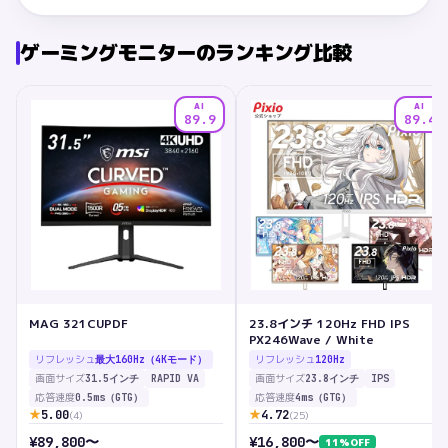
ゲーミングモニター
のランキング比較
AI
AI
89.9
89.4
MAG 321CUPDF
23.8インチ 120Hz FHD IPS
PX246Wave / White
リフレッシュ
リフレッシュ
最大160Hz（4Kモード）
120Hz
画面サイズ
画面サイズ
31.5インチ
RAPID VA
23.8インチ
IPS
応答速度
応答速度
0.5ms（GTG）
4ms（GTG）
★
★
5.00
4.72
(
4
)
(
25
)
¥
89,800
〜
¥
16,800
〜
11
%OFF