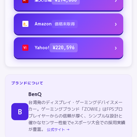
›
¥
194,800
R
›
Amazon
価格未取得
a
›
Yahoo!
¥
220,596
Y!
ブランドについて
BenQ
台湾発のディスプレイ・ゲーミングデバイスメー
カー。ゲーミングブランド「ZOWIE」はFPSプロ
B
プレイヤーからの信頼が厚く、シンプルな設計と
確かなセンサー性能でeスポーツ大会での採用実績
が豊富。
公式サイト →