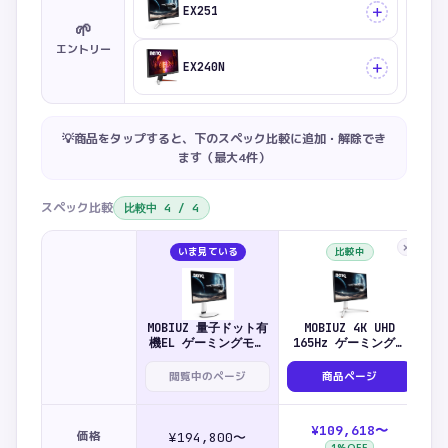
＋
EX251
🌱
エントリー
＋
EX240N
💡商品をタップすると、下のスペック比較に追加・解除でき
ます（最大
4
件）
スペック比較
比較中
4
/
4
×
いま見ている
比較中
MOBIUZ 量子ドット有
MOBIUZ 4K UHD
機EL ゲーミングモニ
165Hz ゲーミングモ
2
ター WQHD 26.5型
ニター 27型 EX271U
EX271QZ
閲覧中のページ
商品ページ
¥109,618〜
価格
¥194,800〜
1
%OFF