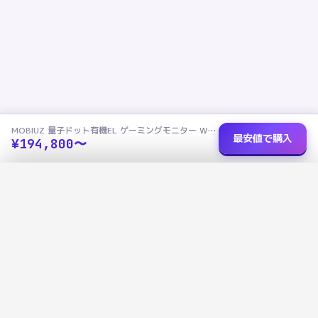
MOBIUZ 量子ドット有機EL ゲーミングモニター WQHD 26.5型 EX271QZ
最安値で購入
¥
194,800
〜
ショップを選択
✕
MOBIUZ 量子ドット有機EL ゲーミングモニター WQHD 26.5型 EX271QZ
最安値
›
楽天市場
¥
194,800
R
データで選ぶ、あなたにぴったりの家電を
広告に左右されないデータ評価で、本当に良い商品を見つけよう