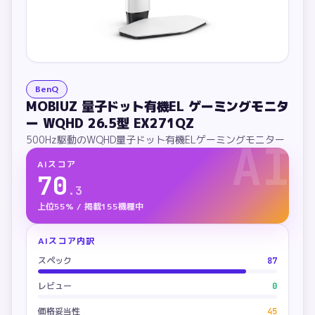
BenQ
MOBIUZ 量子ドット有機EL ゲーミングモニタ
ー WQHD 26.5型 EX271QZ
500Hz駆動のWQHD量子ドット有機ELゲーミングモニター
AI
AIスコア
70
.
3
上位55% / 掲載155機種中
AIスコア内訳
スペック
87
レビュー
0
価格妥当性
45