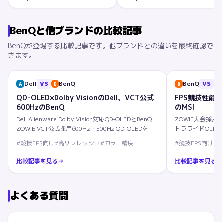
BenQ
と他ブランドの比較記事
BenQ
が登場する比較記事です。他ブランドとの違いを最終確認で
きます。
Dell
VS
BenQ
BenQ
VS
A
B
B
M
QD-OLED×Dolby VisionのDell、VCT公式
FPS競技性能
600HzのBenQ
のMSI
Dell Alienware Dolby Vision対応QD-OLEDとBenQ
ZOWIE大会採用とM
ZOWIE VCT公式採用600Hz・500Hz QD-OLEDを用
トラワイドOLED
途別に徹底解説。
説。
#
競技FPS向け
#
高リフレッシュ
#
カラー精度
#
競技FPS向け
#
比較記事を見る
→
比較記事を見る
よくある質問