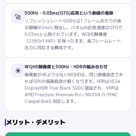
500Hz・0.03ms(GTG)応答という数値の意味
🚀
リフレッシュレート500Hzは1フレームあたりの表
示間隔が2msに相当し、パネルの応答速度はGTGで
0.03msと公称されています。WQHD解像度
（2560×1440）を保ったまま、高フレームレート
出力に対応する構成です。
WQHD解像度と500Hz・HDRの組み合わせ
☀️
画素数が4Kより少ないWQHDは、同じ映像設定であ
ればGPUの描画負荷が軽くなります。HDRはVESA
DisplayHDR True Black 500に認証され、VRRは
AMD FreeSync Premium Pro／NVIDIA G-SYNC
Compatibleに対応します。
メリット・デメリット