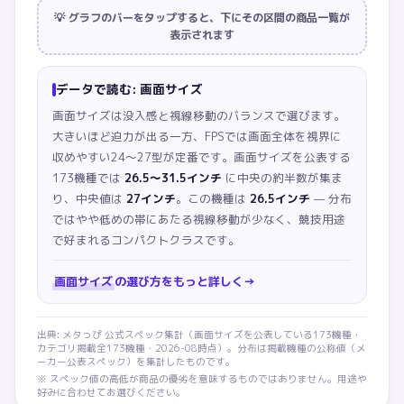
💡 グラフのバーをタップすると、下にその区間の商品一覧が
表示されます
データで読む:
画面サイズ
画面サイズは没入感と視線移動のバランスで選びます。
大きいほど迫力が出る一方、FPSでは画面全体を視界に
収めやすい24〜27型が定番です。
画面サイズを公表する
173機種では
26.5〜31.5インチ
に中央の約半数が集ま
り、中央値は
27インチ
。この機種は
26.5インチ
— 分布
ではやや低めの帯にあたる視線移動が少なく、競技用途
で好まれるコンパクトクラスです。
画面サイズ
の選び方をもっと詳しく
→
出典: メタっぴ 公式スペック集計（
画面サイズ
を公表している
173
機種・
カテゴリ掲載全
173
機種・
2026-08
時点）。分布は掲載機種の公称値（メ
ーカー公表スペック）を集計したものです。
※ スペック値の高低が商品の優劣を意味するものではありません。用途や
好みに合わせてお選びください。