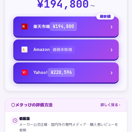
¥
194,800
〜
最安値
›
楽天市場
¥
194,800
R
›
Amazon
価格未取得
a
›
Yahoo!
¥
220,596
Y!
メタっぴの評価方法
詳しく見る
情報源
メーカー公式仕様・国内外の専門メディア・購入者レビューを
参照