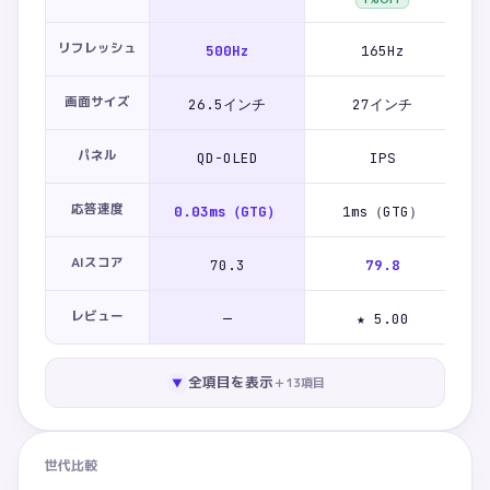
リフレッシュ
500Hz
165Hz
画面サイズ
26.5インチ
27インチ
パネル
QD-OLED
IPS
応答速度
0.03ms（GTG）
1ms（GTG）
AIスコア
70.3
79.8
レビュー
—
★ 5.00
全項目を表示
＋
13
項目
▼
世代比較