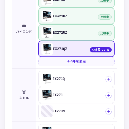
比較中
EX321UZ
比較中
👑
ハイエンド
EX271UZ
比較中
EX271QZ
いま見ている
＋4件を表示
＋
EX271Q
🏅
＋
EX271
ミドル
＋
EX270M