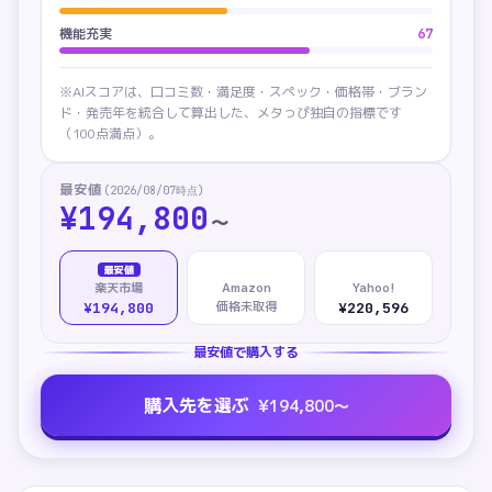
機能充実
67
※AIスコアは、口コミ数・満足度・スペック・価格帯・ブラン
ド・発売年を統合して算出した、メタっぴ独自の指標です
（100点満点）。
最安値
(
2026/08/07
時点)
¥
194,800
〜
最安値
楽天市場
Amazon
Yahoo!
価格未取得
¥194,800
¥220,596
最安値で購入する
購入先を選ぶ
¥
194,800
〜