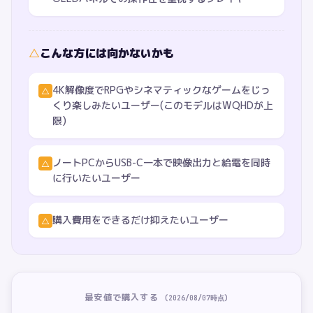
△
こんな方には向かないかも
4K解像度でRPGやシネマティックなゲームをじっ
△
くり楽しみたいユーザー(このモデルはWQHDが上
限)
ノートPCからUSB-C一本で映像出力と給電を同時
△
に行いたいユーザー
購入費用をできるだけ抑えたいユーザー
△
最安値で購入する
(
2026/08/07
時点)