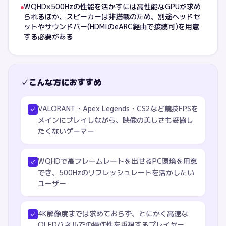
WQHD×500Hzの性能を活かすには高性能なGPUが求め
られるほか、スピーカーは非搭載のため、別途ヘッドセ
ットやサウンドバー(HDMIのeARC経由で接続可)を用意
する必要がある
✓
こんな方におすすめ
VALORANT・Apex Legends・CS2など競技FPSを
✓
メインにプレイしながら、映像の美しさも妥協し
たくないゲーマー
WQHDで高フレームレートを出せるPC環境を用意
✓
でき、500Hzのリフレッシュレートを活かしたい
ユーザー
4K解像度までは求めておらず、とにかく高速な
✓
OLEDパネルでの操作性を重視するプレイヤー