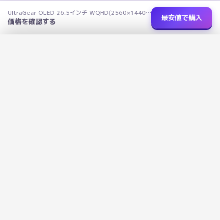
UltraGear OLED 26.5インチ WQHD(2560×1440)@540Hz DP2.1 ゲーミングモニター
最安値で購入
価格を確認する
ショップを選択
✕
UltraGear OLED 26.5インチ WQHD(2560×1440)@540Hz DP2.1 ゲーミ
ングモニター
›
楽天市場
価格未取得
R
データで選ぶ、あなたにぴったりの家電を
広告に左右されないデータ評価で、本当に良い商品を見つけよう
›
Amazon
価格未取得
a
1138
+
13
3
掲載商品
カテゴリ
ショップ比較
›
Yahoo!
価格未取得
Y!
メタっぴ
M
meta-ppi.com