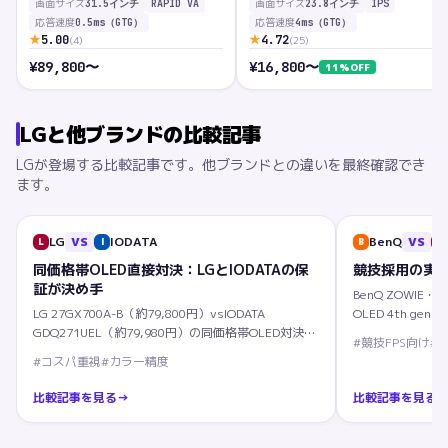
画面サイズ
画面サイズ
31.5インチ
RAPID VA
23.8インチ
IPS
応答速度
応答速度
0.5ms（GTG）
4ms（GTG）
★
★
5.00
4.72
(
4
)
(
25
)
¥
89,800
〜
¥
16,800
〜
11
%OFF
LG
と他ブランドの比較記事
LG
が登場する比較記事です。他ブランドとの違いを最終確認でき
ます。
LG
VS
IODATA
BenQ
VS
L
I
B
L
同価格帯OLED直接対決：LGとIODATAの保
競技採用の実績
証が決め手
BenQ ZOWIE・M
LG 27GX700A-B（約79,800円）vsIODATA
OLED 4th ge
GDQ271UEL（約79,980円）の同価格帯OLED対決と
#
競技FPS向け
#
5年保証条件の違いを解説。
#
コスパ重視
#
カラー精度
比較記事を見る
→
比較記事を見る