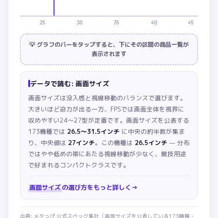
25
30
35
40
45
💡 グラフのバーをタップすると、下にその区間の商品一覧が
表示されます
データで読む:
画面サイズ
画面サイズは没入感と視線移動のバランスで選びます。
大きいほど迫力が出る一方、FPSでは画面全体を視界に
収めやすい24〜27型が定番です。
画面サイズを公表する
173機種では
26.5〜31.5インチ
に中央の約半数が集ま
り、中央値は
27インチ
。この機種は
26.5インチ
— 分布
ではやや低めの帯にあたる視線移動が少なく、競技用途
で好まれるコンパクトクラスです。
画面サイズ
の選び方をもっと詳しく
→
出典: メタっぴ 公式スペック集計（
画面サイズ
を公表している
173
機種・