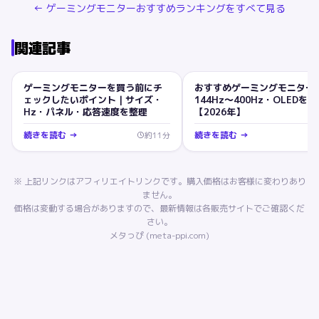
←
ゲーミングモニター
おすすめランキングをすべて見る
関連記事
ゲーミングモニターを買う前にチ
おすすめゲーミングモニター
ゲーミングモニター
ゲーミングモニター
ェックしたいポイント｜サイズ・
144Hz〜400Hz・OLEDを
Hz・パネル・応答速度を整理
【2026年】
続きを読む →
続きを読む →
約
11
分
※ 上記リンクはアフィリエイトリンクです。購入価格はお客様に変わりあり
ません。
価格は変動する場合がありますので、最新情報は各販売サイトでご確認くだ
さい。
メタっぴ (meta-ppi.com)