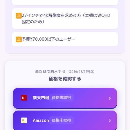
27インチで4K解像度を求める方（本機はWQHD
△
固定のため）
予算¥70,000以下のユーザー
△
最安値で購入する
(
2026/08/03
時点)
価格を確認する
›
楽天市場
価格未取得
R
›
Amazon
価格未取得
a