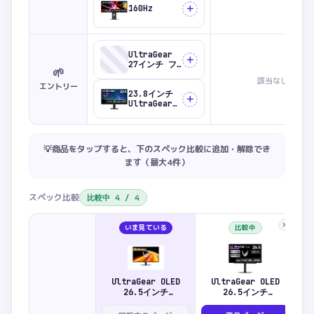
＋
160Hz
UltraGear
＋
27インチ フ
🌱
ルHD IPS
該当なし
144Hz
エントリー
1ms(GTG) ゲ
23.8インチ
＋
ーミングモニ
UltraGear
ター
フルHD IPS
144Hz
1ms(GTG) ゲ
ーミングモニ
💡商品をタップすると、下のスペック比較に追加・解除でき
ター
ます（最大
4
件）
スペック比較
比較中
4
/
4
×
いま見ている
比較中
UltraGear OLED
UltraGear OLED
26.5インチ
26.5インチ
WQHD(2560×1440)@540Hz
WQHD(2560×1440)@240Hz
WQ
DP2.1 ゲーミングモ
0.03ms グレアパネル
0