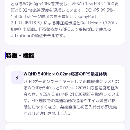
となるWQHD@540Hzを実現し、VESA ClearMR 21000認
証と0.02ms応答速度を達成しています。DCI-P3 99.5%・
1500nitsピーク輝度の高画質に、DisplayPort
2.1（UHBR13.5）による非圧縮伝送とDual Mode（720Hz
切替）も搭載。FPS競技からRPGまで妥協ゼロで使える
UltraGearの頂点モデルです。
特徴・機能
WQHD 540Hz × 0.02ms応答のFPS最速体験
⚡
OLEDゲーミングモニターとして市場最速クラスとな
るWQHD@540Hzと0.02ms（GTG）応答速度を組み
合わせ、VESA ClearMR 21000認証を取得していま
す。FPS競技での高速な敵の追尾やエイム調整が格
段にしやすくなり、発売直後に初回入荷分が即完売
するほど注目されました。