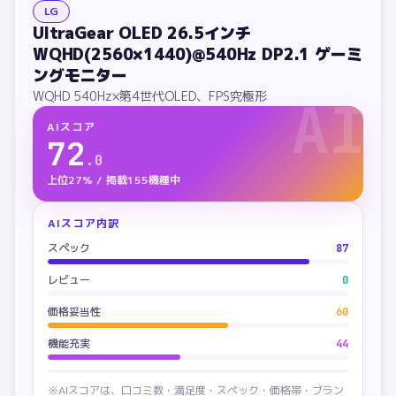
LG
UltraGear OLED 26.5インチ
WQHD(2560×1440)@540Hz DP2.1 ゲーミ
ングモニター
WQHD 540Hz×第4世代OLED、FPS究極形
AI
AIスコア
72
.
0
上位27% / 掲載155機種中
AIスコア内訳
スペック
87
レビュー
0
価格妥当性
60
機能充実
44
※AIスコアは、口コミ数・満足度・スペック・価格帯・ブラン