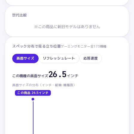
世代比較
※この商品に新旧モデルはありません
スペック分布で見る立ち位置
ゲーミングモニター
全
173
機種
画面サイズ
リフレッシュレート
応答速度
26.5
画面サイズ：この商品 26.5インチ。カテゴリ内 下から
インチ
この機種の
画面サイズ
画面サイズ
の分布（
インチ・
縦軸: 機種数）
この商品
26.5インチ