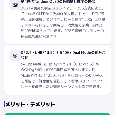
第4世代Tandem OLEDの色純度と輝度の進化
🖼️
BGBR 4層発光構造のプライマリーRGB方式により、
旧世代W-OLEDから色純度が大幅に向上し、DCI-P3
99.5%を達成しています。ピーク輝度1500nitsを量
子ドット材料なしで実現し、消費電力は第3世代比
約20%削減されています。RPGや映像コンテンツの
色表現も高い水準です。
DP2.1（UHBR13.5）と540Hz Dual Modeの組み合
🎯
わせ
54Gbps帯域のDisplayPort 2.1（UHBR13.5）が
WQHD@540HzをDSC非圧縮で伝送します。Dual
ModeではHD（1280×720）@720Hzへの切り替え
も可能で、解像度を犠牲にして極限のリフレッシュ
レートを優先したい競技シーンにも対応できます。
メリット・デメリット