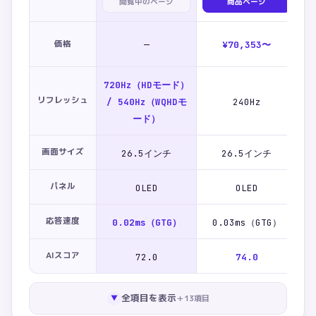
閲覧中のページ
商品ページ
ニター
ゲーミングモニター
価格
—
¥70,353〜
720Hz（HDモード）
リフレッシュ
/ 540Hz（WQHDモ
240Hz
ード）
画面サイズ
26.5インチ
26.5インチ
パネル
OLED
OLED
応答速度
0.02ms（GTG）
0.03ms（GTG）
AIスコア
72.0
74.0
全項目を表示
＋
13
項目
▼