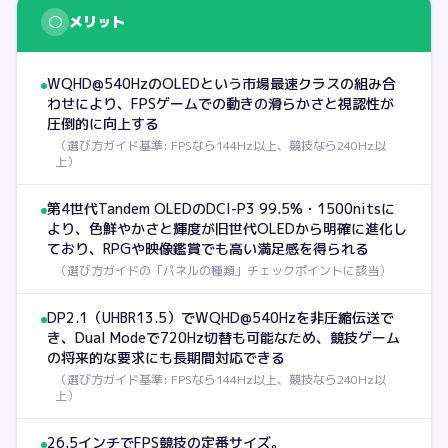
○
メリット
WQHD@540HzのOLEDという市場最速クラスの組み合
わせにより、FPSゲームでの動きの滑らかさと視認性が
圧倒的に向上する
（
選び方ガイド基準: FPSなら144Hz以上、競技なら240Hz以
上
）
第4世代Tandem OLEDのDCI-P3 99.5%・1500nitsに
より、色鮮やかさと輝度が旧世代OLEDから明確に進化し
ており、RPGや映像鑑賞でも高い満足感を得られる
（
選び方ガイドの「パネルの種類」チェックポイントに該当
）
DP2.1（UHBR13.5）でWQHD@540Hzを非圧縮伝送で
き、Dual Modeで720Hz切替も可能なため、競技ゲーム
の将来的な要求にも長期間対応できる
（
選び方ガイド基準: FPSなら144Hz以上、競技なら240Hz以
上
）
26.5インチでFPS競技の定番サイズ。