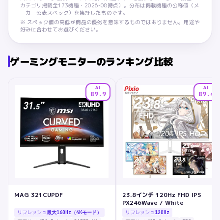
カテゴリ掲載全
173
機種・
2026-08
時点）。分布は掲載機種の公称値（メ
ーカー公表スペック）を集計したものです。
※ スペック値の高低が商品の優劣を意味するものではありません。用途や
好みに合わせてお選びください。
ゲーミングモニター
のランキング比較
AI
AI
89.9
89.4
MAG 321CUPDF
23.8インチ 120Hz FHD IPS
PX246Wave / White
リフレッシュ
リフレッシュ
最大160Hz（4Kモード）
120Hz