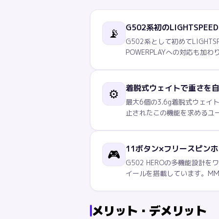
G502系初のLIGHTSPE
📡
G502系として初めてLIGH
POWERPLAYへの対応も
着脱式ウェイトで重さを
⚙️
最大6個の3.6g着脱式ウェイ
止されたこの機能を求めるユ
11ボタン×フリースピン
🎮
G502 HEROの多機能設
イールを搭載しています。MM
メリット・デメリット