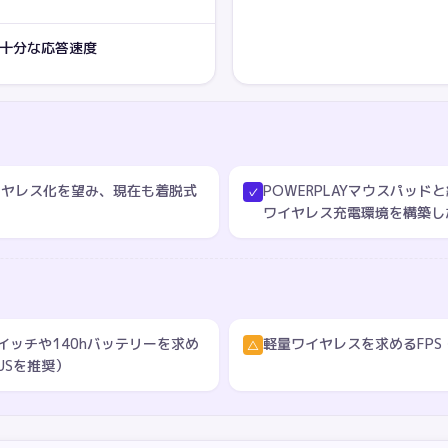
に十分な応答速度
イヤレス化を望み、現在も着脱式
POWERPLAYマウスパッド
✓
ワイヤレス充電環境を構築し
スイッチや140hバッテリーを求め
軽量ワイヤレスを求めるFPS
△
PLUSを推奨）