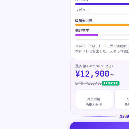
レビュー
価格妥当性
機能充実
※AIスコアは、口コミ数・満足度
を統合して算出した、メタっぴ独自
最安値
(
2026/08/03
時点)
¥
12,900
〜
定価 ¥
15,730
17
%OFF
楽天市場
A
価格未取得
価
最安