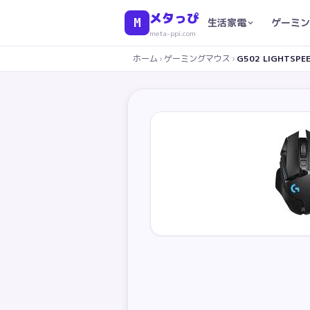
メタっぴ
M
生活家電
ゲーミン
meta-ppi.com
ホーム
›
ゲーミングマウス
›
G502 LIGHTSPEE