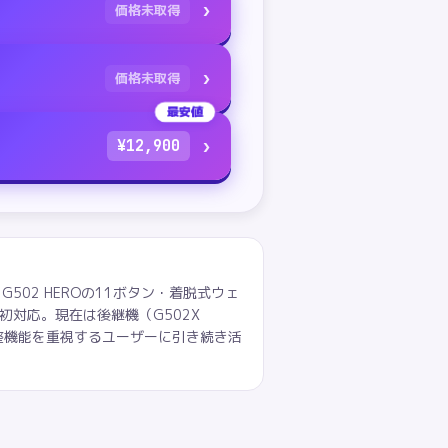
›
価格未取得
›
価格未取得
最安値
›
¥
12,900
です。G502 HEROの11ボタン・着脱式ウェ
に初対応。現在は後継機（G502X
調整機能を重視するユーザーに引き続き活