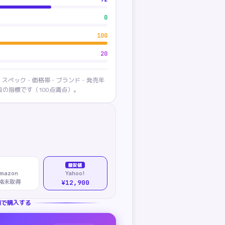
0
100
20
・スペック・価格帯・ブランド・発売年
の指標です（100点満点）。
最安値
mazon
Yahoo!
格未取得
¥12,900
値で購入する