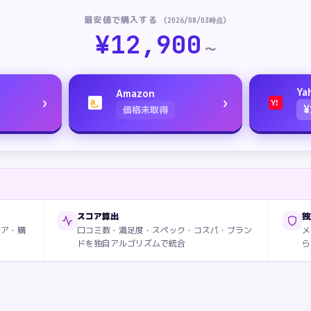
最安値で購入する
(
2026/08/03
時点)
¥
12,900
〜
Ya
Amazon
›
›
a
Y!
¥
価格未取得
スコア算出
独
ィア・購
口コミ数・満足度・スペック・コスパ・ブラン
メ
ドを独自アルゴリズムで統合
ら