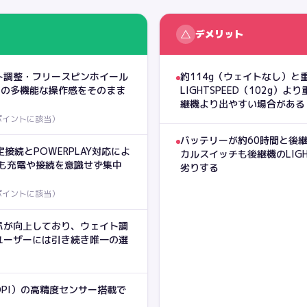
△
デメリット
イト調整・フリースピンホイール
約114g（ウェイトなし）と重
2の多機能な操作感をそのまま
LIGHTSPEED（102g
継機より出やすい場合がある
ポイントに該当
）
バッテリーが約60時間と後
定接続とPOWERPLAY対応によ
カルスイッチも後継機のLIG
中も充電や接続を意識せず集中
劣りする
ポイントに該当
）
パが向上しており、ウェイト調
ユーザーには引き続き唯一の選
00DPI）の高精度センサー搭載で