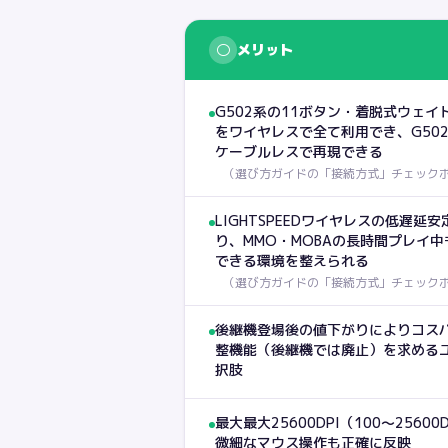
○
メリット
G502系の11ボタン・着脱式ウェ
をワイヤレスで全て利用でき、G50
ケーブルレスで再現できる
（
選び方ガイドの「接続方式」チェック
LIGHTSPEEDワイヤレスの低遅延安
り、MMO・MOBAの長時間プレイ
できる環境を整えられる
（
選び方ガイドの「接続方式」チェック
後継機登場後の値下がりによりコス
整機能（後継機では廃止）を求める
択肢
最大最大25600DPI（100〜256
微細なマウス操作も正確に反映