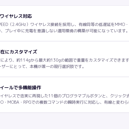
EDワイヤレス対応
TSPEED（2.4GHz）ワイヤレス接続を採用し、有線同等の低遅延をMM
加わり、プレイ中に充電を意識しない運用環境の構築が可能になっています
自在にカスタマイズ
トにより、約114gから最大約130gの範囲で重量をカスタマイズできま
ーザーにとって、本機が唯一の現行選択肢です。
ホイールで多機能操作
計をワイヤレスで忠実に再現した11個のプログラマブルボタンと、クリッ
O・MOBA・RPGでの複数コマンドの瞬時実行に対応し、有線と変わ