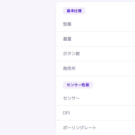
基本仕様
型番
重量
ボタン数
発売年
センサー性能
センサー
DPI
ポーリングレート