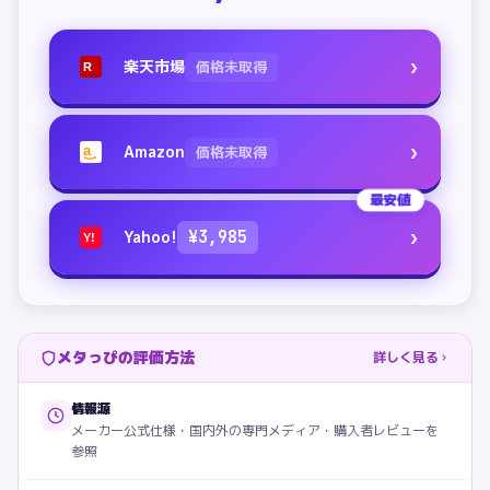
›
楽天市場
価格未取得
R
›
Amazon
価格未取得
a
最安値
›
Yahoo!
¥
3,985
Y!
メタっぴの評価方法
詳しく見る
情報源
メーカー公式仕様・国内外の専門メディア・購入者レビューを
参照