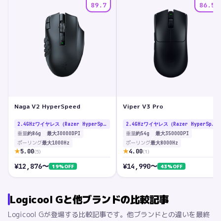
89.7
86.5
Naga V2 HyperSpeed
Viper V3 Pro
2.4GHzワイヤレス（Razer HyperSpeed）/ Bluetooth
2.4GHzワイヤレス（Razer HyperSpeed）/ 有線USB-C
重量
重量
約86g
最大30000DPI
約54g
最大35000DPI
ポーリング
ポーリング
最大1000Hz
最大8000Hz
★
★
5.00
4.00
(
5
)
(
1
)
¥
12,876
〜
¥
14,990
〜
19
%OFF
43
%OFF
Logicool G
と他ブランドの比較記事
Logicool G
が登場する比較記事です。他ブランドとの違いを最終