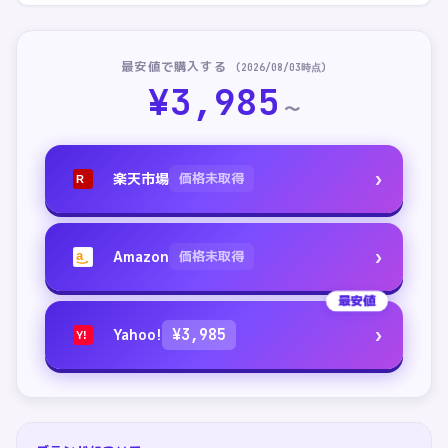
最安値で購入する
(
2026/08/03
時点)
¥
3,985
〜
›
楽天市場
価格未取得
R
›
Amazon
価格未取得
a
最安値
›
Yahoo!
¥
3,985
Y!