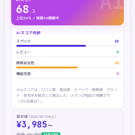
AI
68
.
3
上位84% / 掲載98機種中
AIスコア内訳
スペック
68
レビュー
0
価格妥当性
60
機能充実
0
※AIスコアは、口コミ数・満足度・スペック・価格帯・ブラン
ド・発売年を統合して算出した、メタっぴ独自の指標です
（100点満点）。
最安値
(
2026/08/03
時点)
¥
3,985
〜
定価 ¥
4,510
11
%OFF