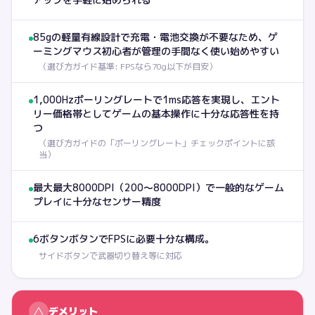
85gの軽量有線設計で充電・電池交換が不要なため、ゲ
ーミングマウス初心者が管理の手間なく使い始めやすい
（
選び方ガイド基準: FPSなら70g以下が目安
）
1,000Hzポーリングレートで1ms応答を実現し、エント
リー価格帯としてゲームの基本操作に十分な応答性を持
つ
（
選び方ガイドの「ポーリングレート」チェックポイントに該
当
）
最大最大8000DPI（200〜8000DPI）で一般的なゲーム
プレイに十分なセンサー精度
6ボタンボタンでFPSに必要十分な構成。
サイドボタンで武器切り替え等に対応
△
デメリット