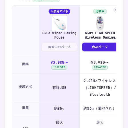
×
いま見ている
比較中
G203 Wired Gaming
G309 LIGHTSPEED
G
Mouse
Wireless Gaming
W
Mouse - Genshin
M
Impact Edition 神
マ
閲覧中のページ
商品ページ
里綾香版
¥3,985〜
¥9,980〜
価格
11
%OFF
23
%OFF
2.4GHzワイヤレス
2
接続方式
有線USB
（LIGHTSPEED）/
（
Bluetooth
重量
約85g
約86g（電池含む）
約
最大
最大