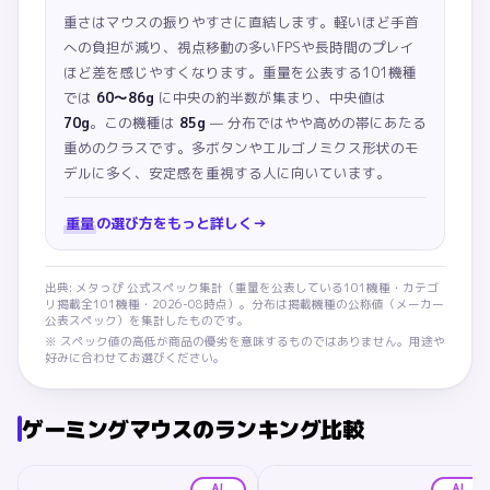
重さはマウスの振りやすさに直結します。軽いほど手首
への負担が減り、視点移動の多いFPSや長時間のプレイ
ほど差を感じやすくなります。
重量を公表する101機種
では
60〜86g
に中央の約半数が集まり、中央値は
70g
。この機種は
85g
— 分布ではやや高めの帯にあたる
重めのクラスです。多ボタンやエルゴノミクス形状のモ
デルに多く、安定感を重視する人に向いています。
重量
の選び方をもっと詳しく
→
出典: メタっぴ 公式スペック集計（
重量
を公表している
101
機種・カテゴ
リ掲載全
101
機種・
2026-08
時点）。分布は掲載機種の公称値（メーカー
公表スペック）を集計したものです。
※ スペック値の高低が商品の優劣を意味するものではありません。用途や
好みに合わせてお選びください。
ゲーミングマウス
のランキング比較
AI
AI