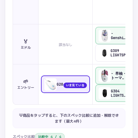
-
比較
Genshin
🏅
Impact
該当なし
Edition
ミドル
神里綾香
G309
版
LIGHTSPEED
Wireless
Gaming
Mouse
- 早柚・
比較
トーマ・
🌱
鹿野院平
G203
いま見ている
蔵 特別
エントリー
モデル
G304
比較
LIGHTSPEED
Wireless
Gaming
Mouse
💡商品をタップすると、下のスペック比較に追加・解除でき
ます（最大
4
件）
スペック比較
比較中
4
/
4