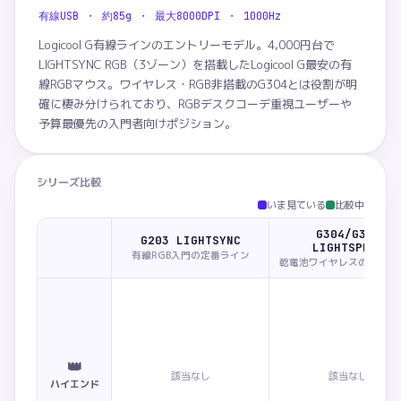
有線USB ・ 約85g ・ 最大8000DPI ・ 1000Hz
Logicool G有線ラインのエントリーモデル。4,000円台で
LIGHTSYNC RGB（3ゾーン）を搭載したLogicool G最安の有
線RGBマウス。ワイヤレス・RGB非搭載のG304とは役割が明
確に棲み分けられており、RGBデスクコーデ重視ユーザーや
予算最優先の入門者向けポジション。
シリーズ比較
いま見ている
比較中
G304/G309
G203 LIGHTSYNC
LIGHTSPEED
有線RGB入門の定番ライン
乾電池ワイヤレスの入門ラ
👑
該当なし
該当なし
ハイエンド