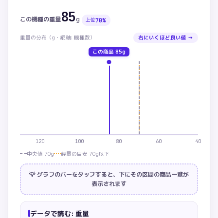
85
重量：この商品 85g。カテゴリ中央値 70g。上位 7
g
この機種の
重量
70
%
上位
重量
の分布（
g・
縦軸: 機種数）
右にいくほど良い値 →
この商品
85g
120
100
80
60
40
中央値 70g
軽量の目安 70g以下
💡 グラフのバーをタップすると、下にその区間の商品一覧が
表示されます
データで読む:
重量