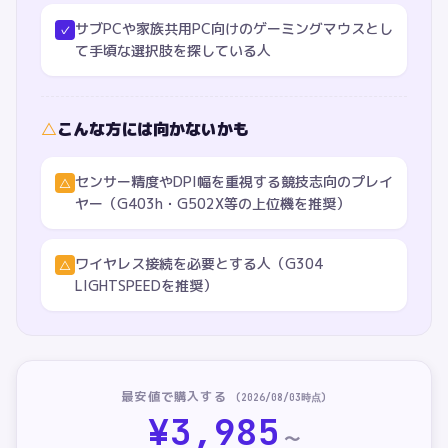
サブPCや家族共用PC向けのゲーミングマウスとし
✓
て手頃な選択肢を探している人
△
こんな方には向かないかも
センサー精度やDPI幅を重視する競技志向のプレイ
△
ヤー（G403h・G502X等の上位機を推奨）
ワイヤレス接続を必要とする人（G304
△
LIGHTSPEEDを推奨）
最安値で購入する
(
2026/08/03
時点)
¥
3,985
〜