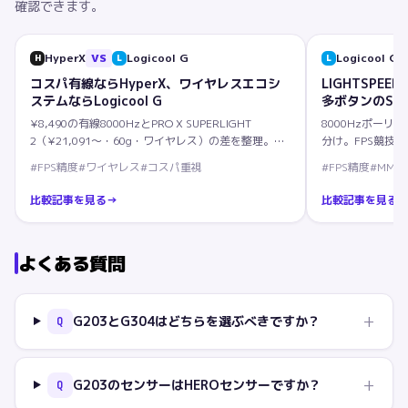
確認できます。
HyperX
VS
Logicool G
Logicool G
H
L
L
コスパ有線ならHyperX、ワイヤレスエコシ
LIGHTSPEE
ステムならLogicool G
多ボタンのStee
¥8,490の有線8000HzとPRO X SUPERLIGHT
8000Hzポーリ
2（¥21,091〜・60g・ワイヤレス）の差を整理。
分け。FPS競技
8000Hz誤解とプロ採用率も解説。
#
FPS精度
#
ワイヤレス
#
コスパ重視
#
FPS精度
#
MMO
比較記事を見る
→
比較記事を見る
よくある質問
+
G203とG304はどちらを選ぶべきですか？
Q
+
G203のセンサーはHEROセンサーですか？
Q