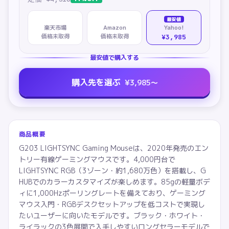
最安値
楽天市場
Amazon
Yahoo!
価格未取得
価格未取得
¥3,985
最安値で購入する
購入先を選ぶ
¥
3,985
〜
商品概要
G203 LIGHTSYNC Gaming Mouseは、2020年発売のエン
トリー有線ゲーミングマウスです。4,000円台で
LIGHTSYNC RGB（3ゾーン・約1,680万色）を搭載し、G
HUBでのカラーカスタマイズが楽しめます。85gの軽量ボデ
ィに1,000Hzポーリングレートを備えており、ゲーミング
マウス入門・RGBデスクセットアップを低コストで実現し
たいユーザーに向いたモデルです。ブラック・ホワイト・
ライラックの3色展開で入手しやすいロングセラーモデルで