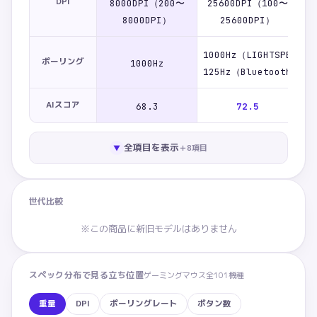
DPI
8000DPI（200〜
25600DPI（100〜
1
8000DPI）
25600DPI）
1000Hz（LIGHTSPEED）
ポーリング
1000Hz
10
125Hz（Bluetooth）
AIスコア
68.3
72.5
全項目を表示
＋
8
項目
▼
世代比較
※この商品に新旧モデルはありません
スペック分布で見る立ち位置
ゲーミングマウス
全
101
機種
重量
DPI
ポーリングレート
ボタン数