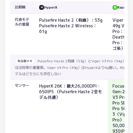
比較軸
HyperX
Razer
H
R
代表モデ
Pulsefire Haste 2（有線）：53g
Viper V4
ルの重量
Pulsefire Haste 2 Wireless：
49g Viper
61g
Pro：54g
DeathAdd
Pro：56
ゴ系）
Pulsefire Haste 2有線（53g）とViper V3 Pro（54g）
📝
比較メモ
ほぼ同等の重量帯。Viper V4 Pro（49g）はHyperXより4g軽い。40g
デルはどちらにも存在しない
センサー
HyperX 26K：最大26,000DPI・
Focus Pro
650IPS （Pulsefire Haste 2全モ
Gen-2（Vi
デル共通）
V3 Pro・
Pro SE） 
Pro 50K G
3（Viper 
Pro）：最
50,000D
930IPS