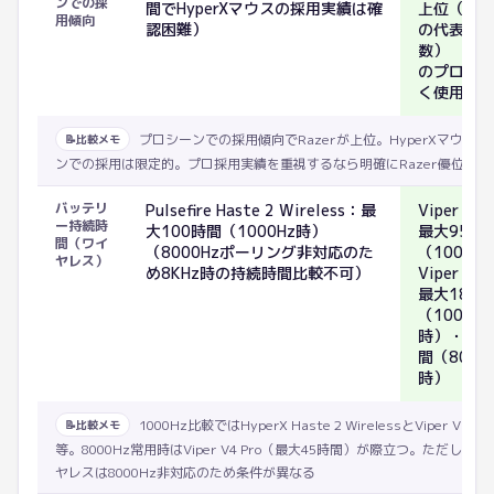
ンでの採
間でHyperXマウスの採用実績は確
上位（プ
用傾向
認困難）
の代表機
数） （主
のプロの
く使用）
プロシーンでの採用傾向でRazerが上位。HyperXマウス
📝
比較メモ
ンでの採用は限定的。プロ採用実績を重視するなら明確にRazer優位
バッテリ
Pulsefire Haste 2 Wireless：最
Viper V3
ー持続時
大100時間（1000Hz時）
最大95時
間（ワイ
（8000Hzポーリング非対応のた
（1000H
ヤレス）
め8KHz時の持続時間比較不可）
Viper V4
最大180
（1000Hz
時）・最大
間（8000
時）
1000Hz比較ではHyperX Haste 2 WirelessとViper V3 
📝
比較メモ
等。8000Hz常用時はViper V4 Pro（最大45時間）が際立つ。ただしHyp
ヤレスは8000Hz非対応のため条件が異なる