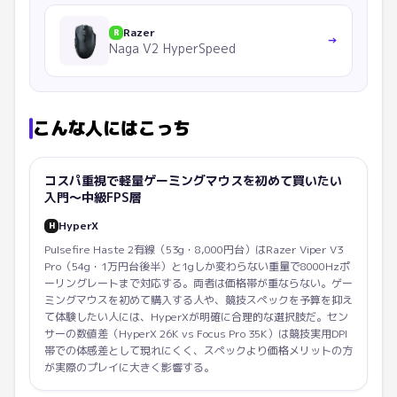
Razer
R
→
Naga V2 HyperSpeed
こんな人にはこっち
コスパ重視で軽量ゲーミングマウスを初めて買いたい
入門〜中級FPS層
HyperX
H
Pulsefire Haste 2有線（53g・8,000円台）はRazer Viper V3
Pro（54g・1万円台後半）と1gしか変わらない重量で8000Hzポ
ーリングレートまで対応する。両者は価格帯が重ならない。ゲー
ミングマウスを初めて購入する人や、競技スペックを予算を抑え
て体験したい人には、HyperXが明確に合理的な選択肢だ。セン
サーの数値差（HyperX 26K vs Focus Pro 35K）は競技実用DPI
帯での体感差として現れにくく、スペックより価格メリットの方
が実際のプレイに大きく影響する。