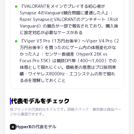
『VALORANTをメインでプレイする初心者が
Synapse 4のVanguard競合問題に遭遇した人』：
Razer SynapseとVALORANTのアンチチート（Riot
Vanguard）の競合が一部で報告されており、購入後
に設定対応が必要なケースがある
『Viper V3 Pro（1万円台後半）〜Viper V4 Pro（2
万円台後半）を買ったのにゲーム内の体感変化がな
かった人』：センサー数値差（HyperX 26K vs
Focus Pro 35K）は競技DPI帯（400〜1,600）での
体感として現れにくい。価格差の恩恵はプロ採用実
績・ワイヤレス8000Hz・エコシステムの形で現れ
る点を理解しておくこと
代表モデルをチェック
各ブランドの代表的なモデルです。詳細スペック・最安値は商品ペー
ジから確認できます。
HyperX
の代表モデル
H