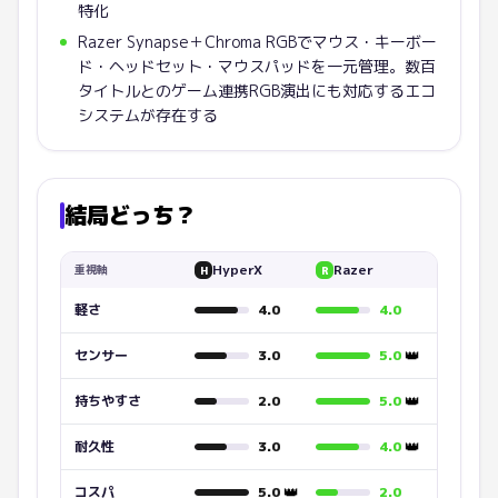
特化
Razer Synapse＋Chroma RGBでマウス・キーボー
ド・ヘッドセット・マウスパッドを一元管理。数百
タイトルとのゲーム連携RGB演出にも対応するエコ
システムが存在する
結局どっち？
HyperX
Razer
重視軸
H
R
軽さ
4.0
4.0
👑
センサー
3.0
5.0
👑
持ちやすさ
2.0
5.0
👑
耐久性
3.0
4.0
👑
コスパ
5.0
2.0