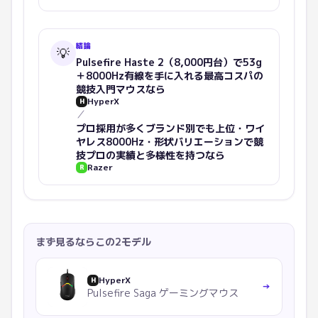
結論
💡
Pulsefire Haste 2（8,000円台）で53g
＋8000Hz有線を手に入れる最高コスパの
競技入門マウス
なら
HyperX
H
／
プロ採用が多くブランド別でも上位・ワイ
ヤレス8000Hz・形状バリエーションで競
技プロの実績と多様性を持つ
なら
Razer
R
まず見るならこの2モデル
HyperX
H
→
Pulsefire Saga ゲーミングマウス