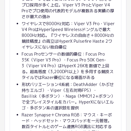
プロ採用が多く上位。Viper V3 ProとViper V4
Proでプロ使用の代表的モデルが複数ある実績の厚
さが最大の強み
ワイヤレスで8000Hz対応：Viper V3 Pro・Viper
V4 ProはHyperSpeed Wirelessドングルで最大
8000Hz対応。『ワイヤレスの自由さ＋8000Hzの
競技精度』の両立はHyperX Pulsefire Haste 2ワ
イヤレスにない独自優位
Focus Proセンサーの数値的優位：Focus Pro
35K（Viper V3 Pro）・Focus Pro 50K Gen-
3（Viper V4 Pro）はHyperX 26Kを数値で上回
る。超高感度（3,200DPI以上）を多用する競技ス
タイルではRazer優位になる場面がある
形状バリエーション4系統：DeathAdder（かぶせ
持ちエルゴ）・Viper（左右対称FPS）・
Basilisk（多ボタン）・Naga（MMO12+ボタン）
で全プレイスタイルをカバー。HyperXにないエル
ゴ・多ボタン系の選択肢を提供
Razer Synapse＋Chroma RGB：マウス・キーボ
ード・ヘッドセット・マウスパッドを一元管理。
数百タイトルとのゲーム連携RGB演出に対応する