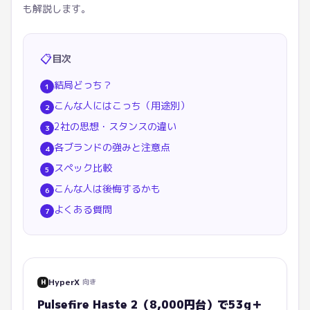
も解説します。
📋
目次
結局どっち？
1
こんな人にはこっち（用途別）
2
2社の思想・スタンスの違い
3
各ブランドの強みと注意点
4
スペック比較
5
こんな人は後悔するかも
6
よくある質問
7
HyperX
向き
H
Pulsefire Haste 2（8,000円台）で53g＋