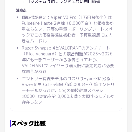
エコシステムは他ブランドにない独自価値
注意点
価格帯が高い：Viper V3 Pro（1万円台後半）は
Pulsefire Haste 2有線（8,000円台）と価格帯が
重ならない。同等の重量・ポーリングレートスペ
ックでこの価格帯差は初心者・予算重視層には大
きなハードル
Razer Synapse 4とVALORANTのアンチチート
（Riot Vanguard）との競合問題が2025〜2026
年にも一部ユーザーから報告されており、
VALORANTプレイヤーは購入後に設定対応が必要
な場合がある
エントリー有線モデルのコスパはHyperXに劣る：
Razerにも Cobra有線（¥6,000台〜）等エントリ
ーモデルがあるが、53gの競技軽量スペック
×8000Hz対応を¥10,000未満で実現するモデルが
存在しない
スペック比較