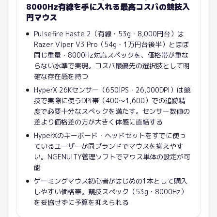
8000Hz有線を手に入れる最高コスパの競技入
門マウス
Pulsefire Haste 2（有線・53g・8,000円台）は
Razer Viper V3 Pro（54g・1万円台後半）とほぼ
同じ重量・8000Hz対応スペックを、価格帯が重な
らない水準で実現。コスパ最優先の選択肢として明
確な存在感を持つ
HyperX 26Kセンサー（650IPS・26,000DPI）は競
技で実際に使うDPI帯（400〜1,600）での追跡精
度で必要十分なスペックを満たす。センサー数値の
差より価格差の方が大きく体感に直結する
HyperXのキーボード・ヘッドセットをすでに使っ
ているユーザーが同ブランドでマウスを揃えやす
い。NGENUITY管理ソフトでマウス単体の設定が可
能
ゲーミングマウス初心者がはじめの1本として購入
しやすい価格帯。競技スペック（53g・8000Hz）
を妥協せずに予算を抑えられる