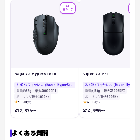
AI
AI
89.7
86.
Naga V2 HyperSpeed
Viper V3 Pro
2.4GHzワイヤレス（Razer HyperSpeed）/ Bluetooth
2.4GHzワイヤレス（
重量
重量
約86g
最大30000DPI
約54g
最大35000DPI
ポーリング
ポーリング
最大1000Hz
最大8000Hz
★
★
5.00
4.00
(
5
)
(
1
)
¥
12,876
〜
¥
14,990
〜
よくある質問