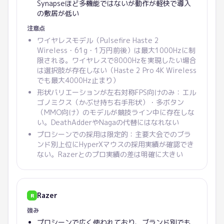
Synapseほど多機能ではないが動作が軽快で導入
の敷居が低い
注意点
ワイヤレスモデル（Pulsefire Haste 2
Wireless・61g・1万円前後）は最大1000Hzに制
限される。ワイヤレスで8000Hzを実現したい場合
は選択肢が存在しない（Haste 2 Pro 4K Wireless
でも最大4000Hz止まり）
形状バリエーションが左右対称FPS向けのみ：エル
ゴノミクス（かぶせ持ち右手形状）・多ボタン
（MMO向け）のモデルが競技ライン中に存在しな
い。DeathAdderやNagaの代替にはなれない
プロシーンでの採用は限定的：主要大会でのブラ
ンド別上位にHyperXマウスの採用実績が確認でき
ない。Razerとのプロ実績の差は明確に大きい
Razer
R
強み
プロシーンで広く使われており、ブランド別でも