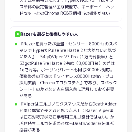
ステムを期待した人』：HyperX NGENUITYはマウ
ス単体の設定管理が主な機能で、キーボード・ヘッ
ドセットとのChroma RGB同期相当の機能がない
Razer
を選ぶと後悔しやすい人
R
『Razerを買ったが重量・センサー・8000Hzのスペ
ックで HyperX Pulsefire Haste 2と大差ないと気づ
いた人』：54gのViper V3 Pro（1万円台後半）と
53gのPulsefire Haste 2有線（8,000円台）の差は
1gで同等。ポーリングレートも同じ8000Hz対応。
価格帯差の正体は『ワイヤレス8000Hz対応・プロ
採用実績・Chromaエコシステム』であり、スペック
シート上の差でない点を購入前に理解しておく必要
がある
『ViperはエルゴノミクスマウスだからDeathAdder
と同じ感覚で使えると思った人』：Razer Viper系
は左右対称形状で右手専用エルゴ設計ではない。か
ぶせ持ちエルゴを求めるならDeathAdder系を選ぶ
必要がある