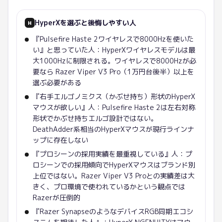
HyperX
を選ぶと後悔しやすい人
H
『Pulsefire Haste 2ワイヤレスで8000Hzを使いた
い』と思っていた人：HyperXワイヤレスモデルは最
大1000Hzに制限される。ワイヤレスで8000Hzが必
要なら Razer Viper V3 Pro（1万円台後半）以上を
選ぶ必要がある
『右手エルゴノミクス（かぶせ持ち）形状のHyperX
マウスが欲しい』人：Pulsefire Haste 2は左右対称
形状でかぶせ持ちエルゴ設計ではない。
DeathAdder系相当のHyperXマウスが現行ラインナ
ップに存在しない
『プロシーンの採用実績を最重視している』人：プ
ロシーンでの採用傾向でHyperXマウスはブランド別
上位ではない。Razer Viper V3 Proとの実績差は大
きく、プロ環境で使われているかという観点では
Razerが圧倒的
『Razer SynapseのようなデバイスRGB同期エコシ