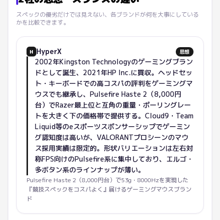
スペックの優劣だけでは見えない、各ブランドが何を大事にしている
かを比較できます。
HyperX
H
思想
2002年Kingston Technologyのゲーミングブラン
ドとして誕生、2021年HP Inc.に買収。ヘッドセッ
ト・キーボードでの高コスパの評判をゲーミングマ
ウスでも継承し、Pulsefire Haste 2（8,000円
台）でRazer最上位と互角の重量・ポーリングレー
トを大きく下の価格帯で提供する。Cloud9・Team
Liquid等のeスポーツスポンサーシップでゲーミン
グ認知度は高いが、VALORANTプロシーンのマウ
ス採用実績は限定的。形状バリエーションは左右対
称FPS向けのPulsefire系に集中しており、エルゴ・
多ボタン系のラインナップが薄い。
Pulsefire Haste 2（8,000円台）で53g・8000Hzを実現した
『競技スペックをコスパよく』届けるゲーミングマウスブラン
ド