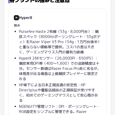
各ブランドの強みと注意点
HyperX
H
強み
Pulsefire Haste 2有線（53g・8,000円台）：競
技スペック（8000Hzポーリングレート・53gボデ
ィ）をRazer Viper V3 Pro（54g・1万円台後半）
と重ならない価格帯で提供。コスパの差は大き
く、ゲーミングマウス入門の最有力候補
HyperX 26Kセンサー（26,000DPI・650IPS）：
競技実用DPI帯（400〜1,600）での追跡精度は十
分。センサー数値はRazer Focus Pro系に劣るが、
体感差が出る場面は上級競技プレイヤーに限定さ
れる
HP傘下による日本正規流通の安定性：HP
Directplusや量販店経由の正規保証が受けやす
く、初めてのゲーミングマウスとして安心感があ
る
NGENUITY管理ソフト：DPI・ポーリングレート・
RGB設定をシンプルに管理できる。Razer