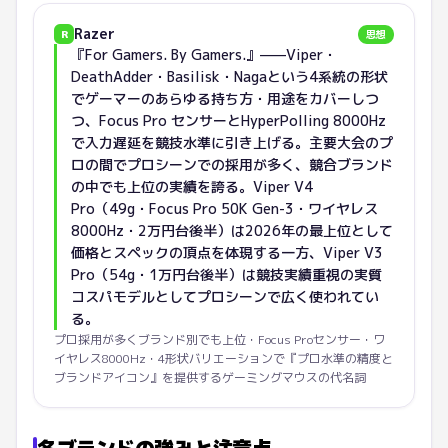
Razer
R
思想
『For Gamers. By Gamers.』——Viper・
DeathAdder・Basilisk・Nagaという4系統の形状
でゲーマーのあらゆる持ち方・用途をカバーしつ
つ、Focus Pro センサーとHyperPolling 8000Hz
で入力遅延を競技水準に引き上げる。主要大会のプ
ロの間でプロシーンでの採用が多く、競合ブランド
の中でも上位の実績を誇る。Viper V4
Pro（49g・Focus Pro 50K Gen-3・ワイヤレス
8000Hz・2万円台後半）は2026年の最上位として
価格とスペックの頂点を体現する一方、Viper V3
Pro（54g・1万円台後半）は競技実績重視の実質
コスパモデルとしてプロシーンで広く使われてい
る。
プロ採用が多くブランド別でも上位・Focus Proセンサー・ワ
イヤレス8000Hz・4形状バリエーションで『プロ水準の精度と
ブランドアイコン』を提供するゲーミングマウスの代名詞