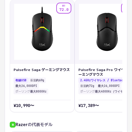
AI
AI
72.0
71.
Pulsefire Saga ゲーミングマウス
Pulsefire Saga Pro ワイヤレ
ーミングマウス
重量
有線USB
約69g
重量
最大26,000DPI
約72g
最大26,000DPI
ポーリング
ポーリング
最大8000Hz
¥
10,990
〜
¥
17,389
〜
Razer
の代表モデル
R