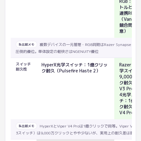
RGB：数
トルとの
連携RGB
（Vangua
競合問題
意）
複数デバイスの一元管理・RGB同期はRazer Synapse + Ch
📝
比較メモ
圧倒的優位。単体設定の軽快さはNGENUITY優位
スイッチ
HyperX光学スイッチ：1億クリッ
Razer Ge
耐久性
ク耐久（Pulsefire Haste 2）
学スイッ
9,000万
ク耐久（Vi
V3 Pro） 
4光学スイ
チ：1億ク
ク耐久（Vi
V4 Pro）
HyperXとViper V4 Proは1億クリックで同等。Viper V3 Pr
📝
比較メモ
3スイッチ）は9,000万クリックとやや少ないが、実用上の耐久差は確認