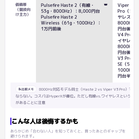
価格帯
👑
Pulsefire Haste 2（有線・
Viper V3
（競技向
53g・8000Hz）：8,000円台
Pro（54
け主力）
Pulsefire Haste 2
ヤレス
Wireless（61g・1000Hz）：
8000Hz
1万円前後
円台後半 Vi
V4 Pro（
イヤレス
8000Hz
円台後半 Vi
V3 Pro
SE（54g
1000Hz
円台半ば
8000Hz対応モデル同士（Haste 2 vs Viper V3 Pro）で
📝
比較メモ
ならない。コスパはHyperXが優位。ただし有線vs.ワイヤレスという接
があることに注意
こんな人は後悔するかも
あらかじめ「合わない人」を知っておくと、買ったあとのギャップを
避けられます。