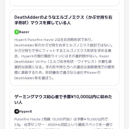
DeathAdderのようなエルゴノミクス（かぶせ持ち右
手形状）マウスを探している人
Razer
R
HyperX Pulsefire Haste 2は左右対称形状であり、
DeathAdder系のかぶせ持ち右手エルゴノミクス設計ではない。
かぶせ持ちで手にフィットするエルゴノミクス形状を求める場
合、HyperXの現行競技ラインにはその選択肢がない。Razer
DeathAdder V4 Pro（エルゴ右手形状・ワイヤレス）が最も直
接的な回答になる。手の形や持ち方への適合は長期使用での疲労
感に直結するため、形状優先で選ぶなら迷わずRazerの
DeathAdder系を選ぼう。
ゲーミングマウス初心者で予算¥10,000以内に収めた
い人
HyperX
H
Pulsefire Haste 2有線（8,000円台）は予算¥10,000以内で
53g・光学センサー・8000Hz対応という競技スペックを一通り