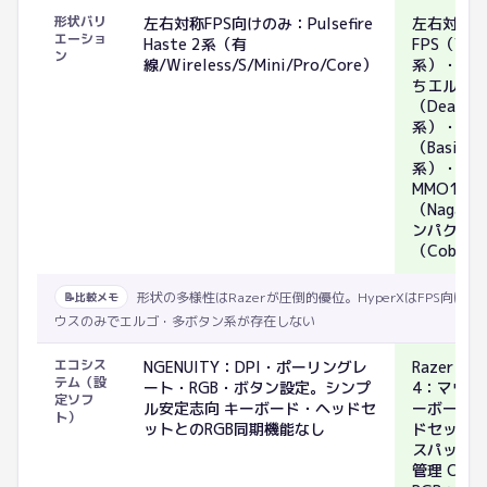
形状バリ
左右対称FPS向けのみ：Pulsefire
左右対称
エーショ
Haste 2系（有
FPS（Vipe
ン
線/Wireless/S/Mini/Pro/Core）
系）・か
ちエルゴ
（DeathA
系）・多
（Basilisk
系）・
MMO12
（Naga系
ンパクト
（Cobra
形状の多様性はRazerが圧倒的優位。HyperXはFPS向け
📝
比較メモ
ウスのみでエルゴ・多ボタン系が存在しない
エコシス
NGENUITY：DPI・ポーリングレ
Razer Syn
テム（設
ート・RGB・ボタン設定。シンプ
4：マウス
定ソフ
ル安定志向 キーボード・ヘッドセ
ーボード
ト）
ットとのRGB同期機能なし
ドセット
スパッド
管理 Chro