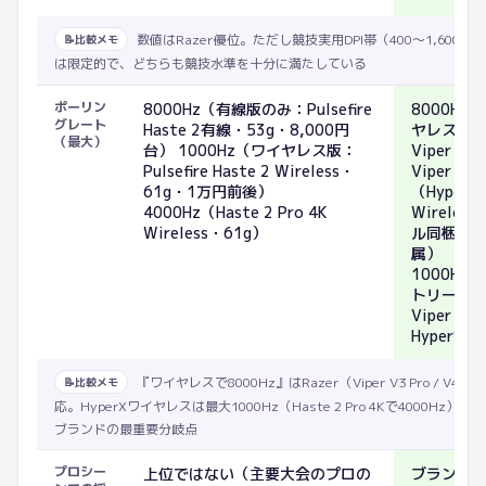
数値はRazer優位。ただし競技実用DPI帯（400〜1,600）
📝
比較メモ
は限定的で、どちらも競技水準を十分に満たしている
ポーリン
8000Hz（有線版のみ：Pulsefire
8000Hz
グレート
Haste 2有線・53g・8,000円
ヤレス対
（最大）
台） 1000Hz（ワイヤレス版：
Viper V3
Pulsefire Haste 2 Wireless・
Viper V4 
61g・1万円前後）
（HyperSp
4000Hz（Haste 2 Pro 4K
Wireles
Wireless・61g）
ル同梱ま
属）
1000Hz
トリー帯
Viper V3
HyperSpe
『ワイヤレスで8000Hz』はRazer（Viper V3 Pro / V4 P
📝
比較メモ
応。HyperXワイヤレスは最大1000Hz（Haste 2 Pro 4Kで4000Hz）
ブランドの最重要分岐点
プロシー
上位ではない（主要大会のプロの
ブランド