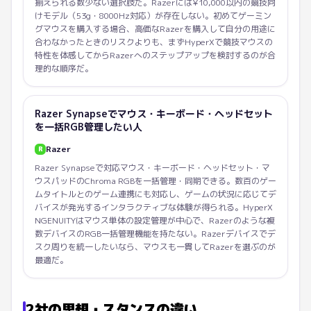
揃えられる数少ない選択肢だ。Razerには¥10,000以内の競技向
けモデル（53g・8000Hz対応）が存在しない。初めてゲーミン
グマウスを購入する場合、高価なRazerを購入して自分の用途に
合わなかったときのリスクよりも、まずHyperXで競技マウスの
特性を体感してからRazerへのステップアップを検討するのが合
理的な順序だ。
Razer Synapseでマウス・キーボード・ヘッドセット
を一括RGB管理したい人
Razer
R
Razer Synapseで対応マウス・キーボード・ヘッドセット・マ
ウスパッドのChroma RGBを一括管理・同期できる。数百のゲー
ムタイトルとのゲーム連携にも対応し、ゲームの状況に応じてデ
バイスが発光するインタラクティブな体験が得られる。HyperX
NGENUITYはマウス単体の設定管理が中心で、Razerのような複
数デバイスのRGB一括管理機能を持たない。Razerデバイスでデ
スク周りを統一したいなら、マウスも一貫してRazerを選ぶのが
最適だ。
2社の思想・スタンスの違い