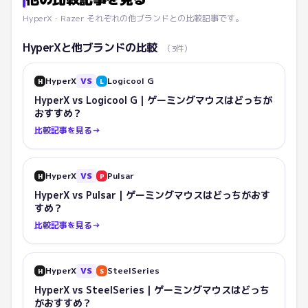
HyperX
・
Razer
それぞれの他ブランドとの比較記事です。
HyperX
と他ブランドの比較
（
3
件）
HyperX
VS
Logicool G
H
L
HyperX vs Logicool G｜ゲーミングマウスはどっちが
おすすめ？
比較記事を見る
→
HyperX
VS
Pulsar
H
P
HyperX vs Pulsar｜ゲーミングマウスはどっちがおす
すめ？
比較記事を見る
→
HyperX
VS
SteelSeries
H
S
HyperX vs SteelSeries｜ゲーミングマウスはどっち
がおすすめ？