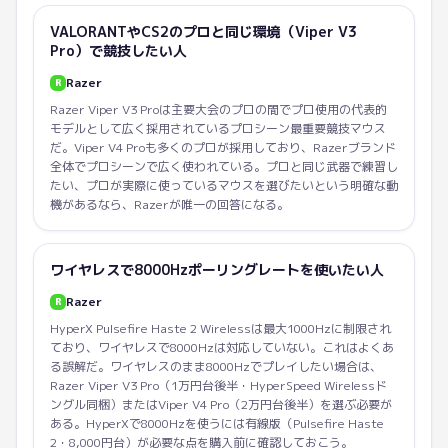
VALORANTやCS2のプロと同じ環境（Viper V3
Pro）で競技したい人
Razer
R
Razer Viper V3 Proは主要大会のプロの間でプロ使用の代表的
モデルとして広く採用されているプロシーン最重要競技マウス
だ。Viper V4 Proも多くのプロが採用しており、Razerブランド
全体でプロシーンで広く使われている。プロと同じ武器で練習し
たい、プロが実際に使っているマウスを選びたいという明確な動
機があるなら、Razerが唯一の回答になる。
ワイヤレスで8000Hzポーリングレートを使いたい人
Razer
R
HyperX Pulsefire Haste 2 Wirelessは最大1000Hzに制限され
ており、ワイヤレスで8000Hzは対応していない。これはよくあ
る誤解だ。ワイヤレスのまま8000Hzでプレイしたい場合は、
Razer Viper V3 Pro（1万円台後半・HyperSpeed Wirelessド
ングル同梱）またはViper V4 Pro（2万円台後半）を選ぶ必要が
ある。HyperXで8000Hzを使うには有線版（Pulsefire Haste
2・8,000円台）が必要な点を購入前に確認しておこう。