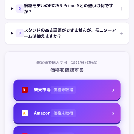
後継モデルのPX259 Prime Sとの違いは何です
+
Q
か？
スタンドの高さ調整ができませんが、モニターア
+
Q
ームは使えますか？
最安値で購入する
(
2026/08/03
時点)
価格を確認する
›
楽天市場
価格未取得
R
›
Amazon
価格未取得
a