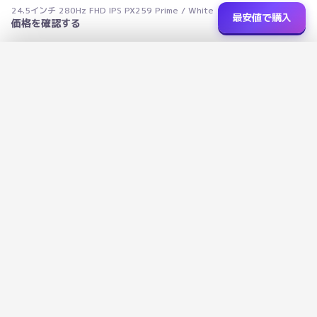
24.5インチ 280Hz FHD IPS PX259 Prime / White
最安値で購入
価格を確認する
ショップを選択
✕
24.5インチ 280Hz FHD IPS PX259 Prime / White
›
楽天市場
価格未取得
R
データで選ぶ、あなたにぴったりの家電を
広告に左右されないデータ評価で、本当に良い商品を見つけよう
›
Amazon
価格未取得
a
1138
+
13
3
掲載商品
カテゴリ
ショップ比較
›
Yahoo!
価格未取得
Y!
メタっぴ
M
meta-ppi.com