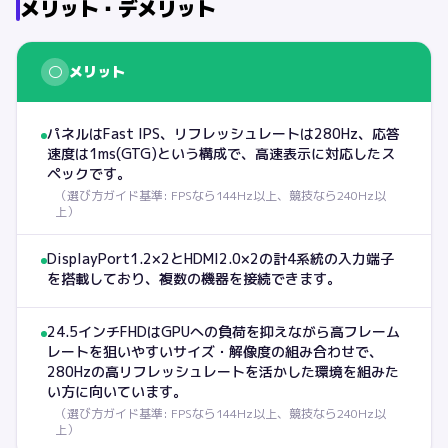
メリット・デメリット
○
メリット
パネルはFast IPS、リフレッシュレートは280Hz、応答
速度は1ms(GTG)という構成で、高速表示に対応したス
ペックです。
（
選び方ガイド基準: FPSなら144Hz以上、競技なら240Hz以
上
）
DisplayPort1.2×2とHDMI2.0×2の計4系統の入力端子
を搭載しており、複数の機器を接続できます。
24.5インチFHDはGPUへの負荷を抑えながら高フレーム
レートを狙いやすいサイズ・解像度の組み合わせで、
280Hzの高リフレッシュレートを活かした環境を組みた
い方に向いています。
（
選び方ガイド基準: FPSなら144Hz以上、競技なら240Hz以
上
）