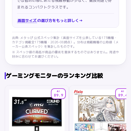
では低めの帯にあたる視線移動が少なく、競技用途で好
まれるコンパクトクラスです。
画面サイズ
の選び方をもっと詳しく
→
出典: メタっぴ 公式スペック集計（
画面サイズ
を公表している
173
機種・
カテゴリ掲載全
173
機種・
2026-08
時点）。分布は掲載機種の公称値（メ
ーカー公表スペック）を集計したものです。
※ スペック値の高低が商品の優劣を意味するものではありません。用途や
好みに合わせてお選びください。
ゲーミングモニター
のランキング比較
AI
AI
89.9
89.4