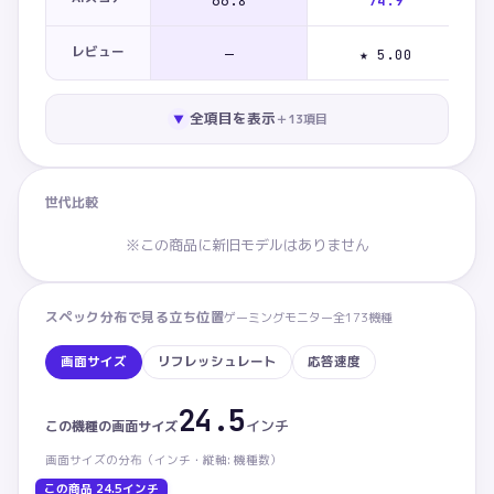
66.8
74.9
レビュー
—
★ 5.00
全項目を表示
＋
13
項目
▼
世代比較
※この商品に新旧モデルはありません
スペック分布で見る立ち位置
ゲーミングモニター
全
173
機種
画面サイズ
リフレッシュレート
応答速度
24.5
画面サイズ：この商品 24.5インチ。カテゴリ内 下から
インチ
この機種の
画面サイズ
画面サイズ
の分布（
インチ・
縦軸: 機種数）
この商品
24.5インチ