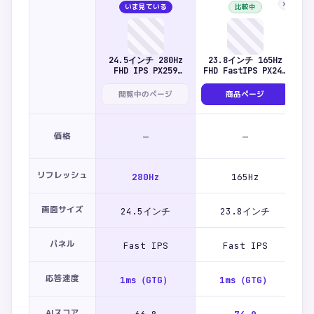
×
いま見ている
比較中
24.5インチ 280Hz
23.8インチ 165Hz
FHD IPS PX259
FHD FastIPS PX248
Prime / White
PRO
閲覧中のページ
商品ページ
価格
—
—
リフレッシュ
280Hz
165Hz
画面サイズ
24.5インチ
23.8インチ
パネル
Fast IPS
Fast IPS
応答速度
1ms（GTG）
1ms（GTG）
AIスコア