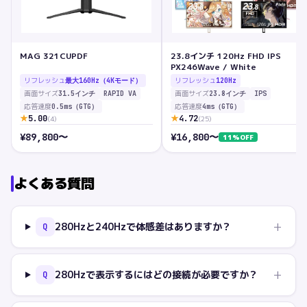
MAG 321CUPDF
23.8インチ 120Hz FHD IPS
PX246Wave / White
リフレッシュ
リフレッシュ
最大160Hz（4Kモード）
120Hz
画面サイズ
画面サイズ
31.5インチ
RAPID VA
23.8インチ
IPS
応答速度
応答速度
0.5ms（GTG）
4ms（GTG）
★
★
5.00
4.72
(
4
)
(
25
)
¥
89,800
〜
¥
16,800
〜
11
%OFF
よくある質問
+
280Hzと240Hzで体感差はありますか？
Q
+
280Hzで表示するにはどの接続が必要ですか？
Q