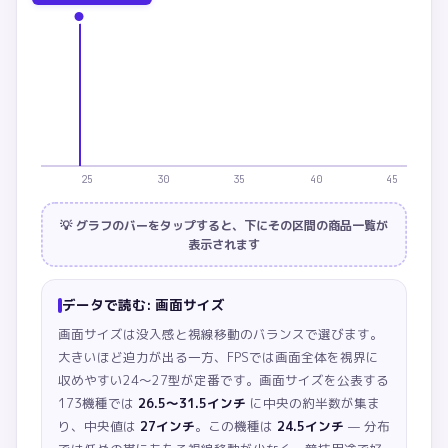
25
30
35
40
45
💡 グラフのバーをタップすると、下にその区間の商品一覧が
表示されます
データで読む:
画面サイズ
画面サイズは没入感と視線移動のバランスで選びます。
大きいほど迫力が出る一方、FPSでは画面全体を視界に
収めやすい24〜27型が定番です。
画面サイズを公表する
173機種では
26.5〜31.5インチ
に中央の約半数が集ま
り、中央値は
27インチ
。この機種は
24.5インチ
— 分布