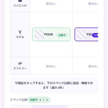
👑
該当なし
該当なし
ハイエンド
🏅
PX248
PX259
比較中
いま見てい
ミドル
🌱
該当なし
該当なし
エントリー
💡商品をタップすると、下のスペック比較に追加・解除でき
ます（最大
4
件）
スペック比較
比較中
4
/
4