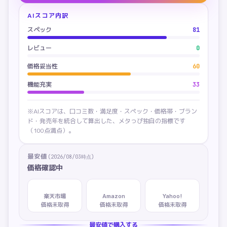
AIスコア内訳
スペック
81
レビュー
0
価格妥当性
60
機能充実
33
※AIスコアは、口コミ数・満足度・スペック・価格帯・ブラン
ド・発売年を統合して算出した、メタっぴ独自の指標です
（100点満点）。
最安値
(
2026/08/03
時点)
価格確認中
楽天市場
Amazon
Yahoo!
価格未取得
価格未取得
価格未取得
最安値で購入する