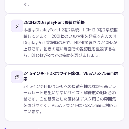
す。
280HzはDisplayPort接続が前提
⚡
本機はDisplayPort1.2を2系統、HDMI2.0を2系統搭
載しています。280Hzのフル性能を発揮できるのは
DisplayPort接続時のみで、HDMI接続では240Hzが
上限です。動きの速い場面での視認性を重視するな
ら、DisplayPortでの接続を選びましょう。
24.5インチFHD×ホワイト筐体、VESA75×75mm対
🎨
応
24.5インチFHDはGPUへの負荷を抑えながら高フレ
ームレートを狙いやすいサイズ・解像度の組み合わ
せです。白を基調とした筐体はデスク周りの雰囲気
を選びやすく、VESAマウントは75×75mmに対応し
ています。