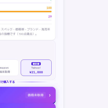
100
29
・スペック・価格帯・ブランド・発売年
の指標です（100点満点）。
最安値
mazon
Yahoo!
格未取得
¥21,800
値で購入する
›
価格未取得