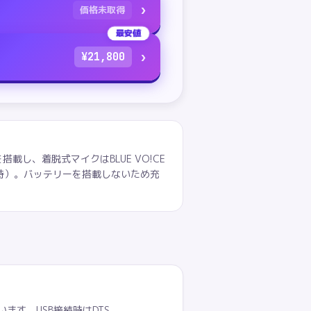
›
価格未取得
最安値
›
¥
21,800
を搭載し、着脱式マイクはBLUE VO!CE
UB使用時）。バッテリーを搭載しないため充
ます。USB接続時はDTS