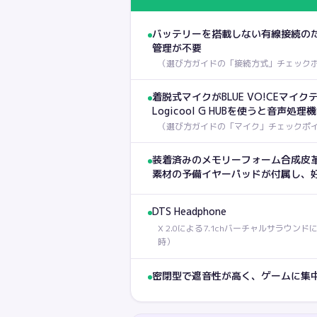
バッテリーを搭載しない有線接続の
管理が不要
（
選び方ガイドの「接続方式」チェック
着脱式マイクがBLUE VO!CEマイ
Logicool G HUBを使うと音声処
（
選び方ガイドの「マイク」チェックポ
装着済みのメモリーフォーム合成皮
素材の予備イヤーパッドが付属し、
DTS Headphone
X 2.0による7.1chバーチャルサラウンドに対応
時）
密閉型で遮音性が高く、ゲームに集