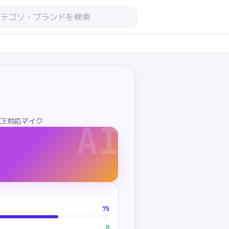
!CE対応マイク
AI
75
0