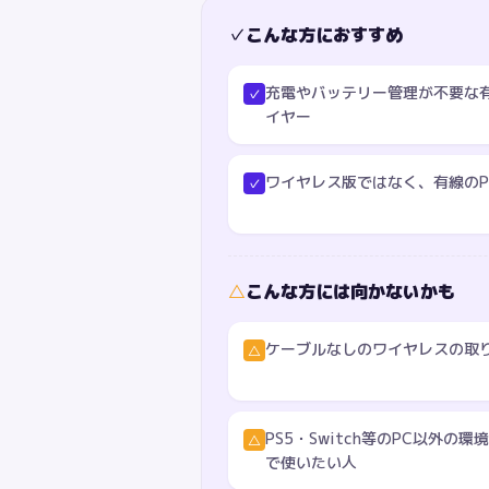
✓
こんな方におすすめ
充電やバッテリー管理が不要な有
✓
イヤー
ワイヤレス版ではなく、有線のP
✓
△
こんな方には向かないかも
ケーブルなしのワイヤレスの取
△
PS5・Switch等のPC以外の環境でも
△
で使いたい人