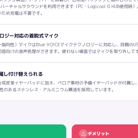
7.1chバーチャルサラウンドを利用できます（PC・Logicool G HUB使用
いため充電は不要です。
クノロジー対応の着脱式マイク
性）マイクはBlue VO!CEマイクテクノロジーに対応し、同梱のUSBサウ
配信向けの音声処理ができます。使わない場面ではマイクを取り外して
属し付け替えられる
合成皮革イヤーパッドに加え、ベロア素材の予備イヤーパッドが付属し
軟性のあるステンレス・アルミニウム構造を採用しています。
△
デメリット