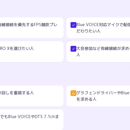
線接続を優先するFPS競技プレ
Blue VO!CE対応マイク
✓
だわりたい人
RO Xを選びたい人
大会参加など有線接続が求め
✓
人
り回しを重視する人
グラフェンドライバーやBlue
△
を求める人
Blue VO!CEやDTS 7.1chま