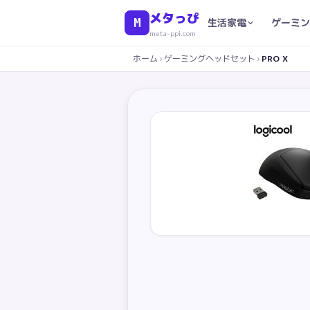
メタっぴ
M
生活家電
ゲーミン
meta-ppi.com
ホーム
›
ゲーミングヘッドセット
›
PRO X