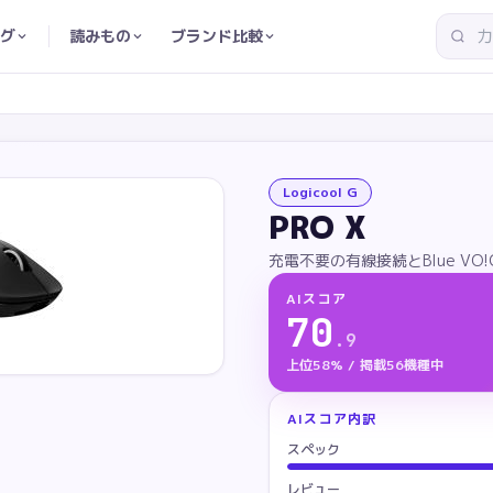
グ
読みもの
ブランド比較
Logicool G
PRO X
充電不要の有線接続とBlue VO
AIスコア
70
.
9
上位58% / 掲載56機種中
AIスコア内訳
スペック
レビュー