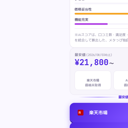
価格妥当性
機能充実
※AIスコアは、口コミ数・満足度
を統合して算出した、メタっぴ独自
最安値
(
2026/08/03
時点)
¥
21,800
〜
楽天市場
A
価格未取得
価
最安
楽天市場
R