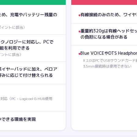
ため、充電やバッテリー残量の
有線接続のみのため、ワイヤ
ポイントに該当
）
重量約320gは有線ヘッド
の負担になる場合がある
クテクノロジーに対応し、PCで
理機能を利用できる
Blue VO!CEやDTS Headpho
イントに該当
）
X 2.0はPCでUSBサウンドカード
3.5mm接続時は使用できない
革イヤーパッドに加え、ベロア
好みに応じて付け替えられる
（PC・Logicool G HUB使用
中できる環境を実現