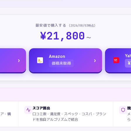
最安値で購入する
(
2026/08/03
時点)
¥
21,800
〜
Ya
Amazon
›
›
a
Y!
¥
価格未取得
スコア算出
独
ィア・購
口コミ数・満足度・スペック・コスパ・ブラン
メ
ドを独自アルゴリズムで統合
ら