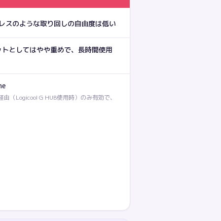
レスのような取り回しの自由度は低い
セットとしてはやや重めで、長時間使用
ne
経由（Logicool G HUB使用時）のみ有効で、