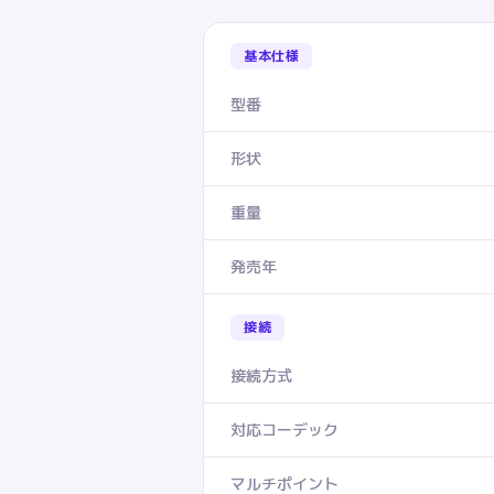
基本仕様
型番
形状
重量
発売年
接続
接続方式
対応コーデック
マルチポイント