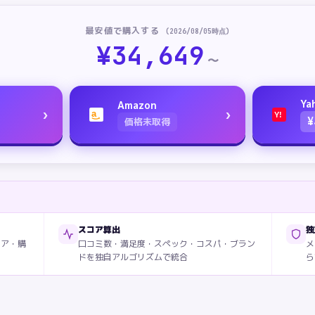
最安値で購入する
(
2026/08/05
時点)
¥
34,649
〜
Ya
Amazon
›
›
a
Y!
¥
価格未取得
スコア算出
独
ィア・購
口コミ数・満足度・スペック・コスパ・ブラン
メ
ドを独自アルゴリズムで統合
ら