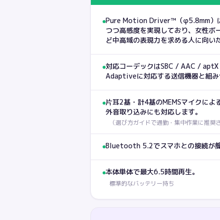
Pure Motion Driver™（φ5
つつ高感度を実現しており、女性ボ
ど中高域の表現力を求める人に向い
対応コーデックはSBC / AAC / aptX /
Adaptiveに対応する送信機器と
片耳2基・計4基のMEMSマイクによ
外音取り込みにも対応します。
（
選び方ガイドで通勤・集中作業に推奨
Bluetooth 5.2でスマホとの接続が
本体単体で最大6.5時間再生。
標準的なバッテリー持ち