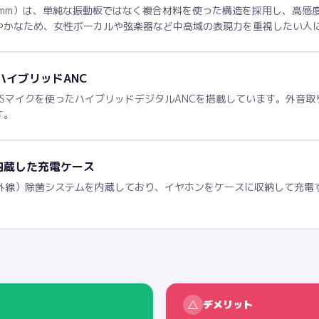
er™（φ5.8mm）は、単純な振動板ではなく複合材料を使った構造を採用し
やかなため、女性ボーカルや弦楽器など中高域の表現力を重視したい人
ハイブリッドANC
MSマイクを使ったハイブリッドデジタルANCを搭載しています。外音
す。
を内蔵した充電ケース
深紫外線）除菌システムを内蔵しており、イヤホンをケースに収納して充
△
デメリット