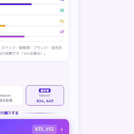
15
51
67
・スペック・価格帯・ブランド・発売年
の指標です（100点満点）。
最安値
mazon
Yahoo!
格未取得
¥34,649
値で購入する
›
¥
35,652