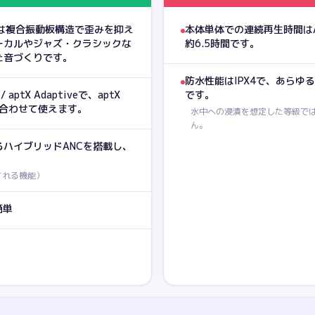
.8mm）は複合振動板構造で歪みを抑え
本体単体での連続再生時間はAN
ーカルやジャズ・クラシックな
約6.5時間です。
た音づくりです。
防水性能はIPX4で、あら
 aptX Adaptiveで、aptX
です。
組み合わせて使えます。
水中への浸漬を想定した等級で
ん。
るハイブリッドANCを搭載し、
される機能
）
簡単