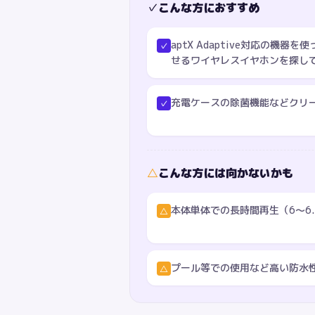
✓
こんな方におすすめ
aptX Adaptive対応の機
✓
せるワイヤレスイヤホンを探し
充電ケースの除菌機能などクリ
✓
△
こんな方には向かないかも
本体単体での長時間再生（6〜6
△
プール等での使用など高い防水
△