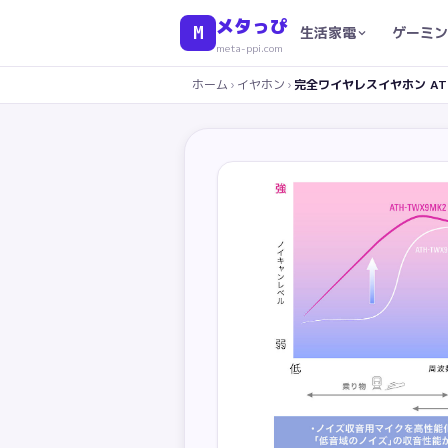
メタっぴ
M
生活家電
ゲーミン
meta-ppi.com
ホーム
›
イヤホン
›
完全ワイヤレスイヤホン ATH