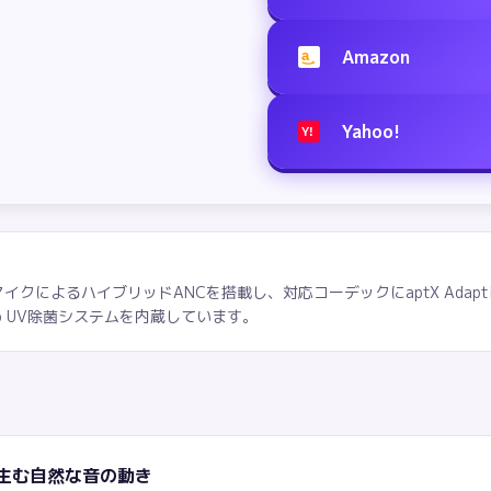
Amazon
a
Yahoo!
Y!
のMEMSマイクによるハイブリッドANCを搭載し、対応コーデックにaptX Ada
p UV除菌システムを内蔵しています。
er™が生む自然な音の動き