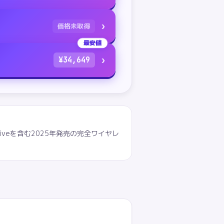
›
価格未取得
最安値
›
¥
34,649
ptiveを含む2025年発売の完全ワイヤレ