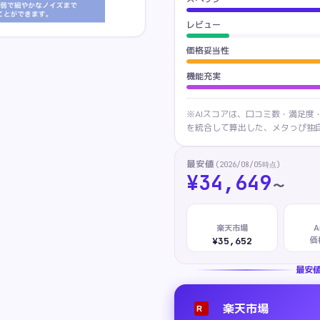
レビュー
価格妥当性
機能充実
※AIスコアは、口コミ数・満足度
を統合して算出した、メタっぴ独自
最安値
(
2026/08/05
時点)
¥
34,649
〜
楽天市場
A
価
¥35,652
最安
楽天市場
R