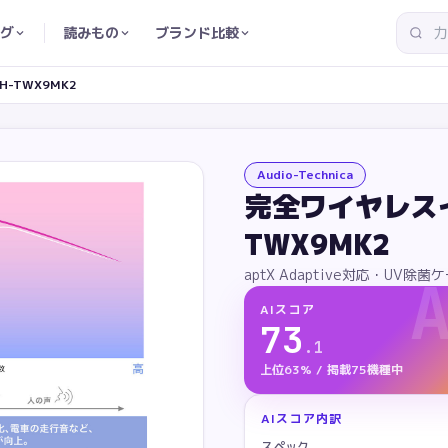
グ
読みもの
ブランド比較
-TWX9MK2
Audio-Technica
完全ワイヤレスイ
TWX9MK2
aptX Adaptive対応・UV除
AIスコア
73
.
1
上位63% / 掲載75機種中
AIスコア内訳
スペック