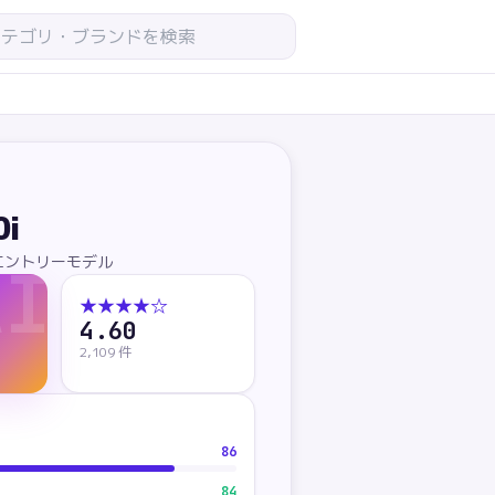
0i
エントリーモデル
AI
★★★★
☆
4.60
2,109
件
86
84