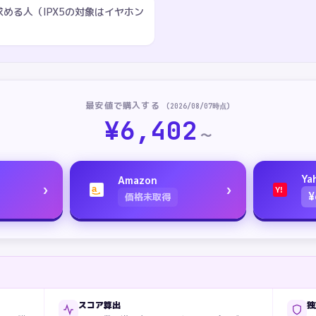
める人（IPX5の対象はイヤホン
最安値で購入する
(
2026/08/07
時点)
¥
6,402
〜
Ya
Amazon
›
›
a
Y!
¥
価格未取得
スコア算出
独