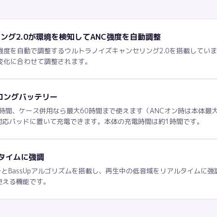
ング2.0が環境を検知してANC強度を自動調整
強度を自動で調整するウルトラノイズキャンセリング2.0を搭載してい
変化に合わせて調整されます。
のロングバッテリー
2時間、ケース併用なら最大60時間まで使えます（ANCオン時は本体最
対応パッドに置いて充電できます。本体の充電時間は約1時間です。
ルタイムに強調
ーとBassUpアルゴリズムを搭載し、再生中の低音域をリアルタイムに強
使える機能です。