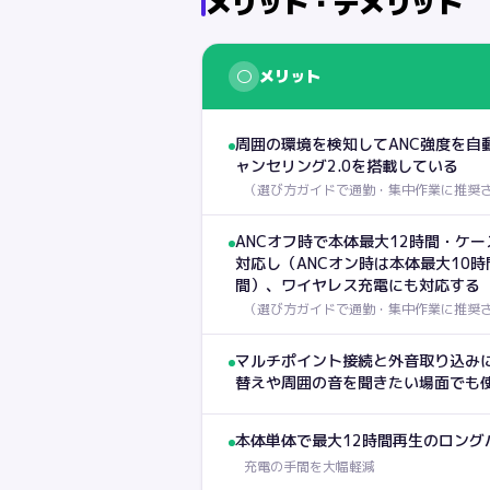
メリット・デメリット
○
メリット
周囲の環境を検知してANC強度を自
ャンセリング2.0を搭載している
（
選び方ガイドで通勤・集中作業に推奨
ANCオフ時で本体最大12時間・ケ
対応し（ANCオン時は本体最大10時
間）、ワイヤレス充電にも対応する
（
選び方ガイドで通勤・集中作業に推奨
マルチポイント接続と外音取り込みに
替えや周囲の音を聞きたい場面でも
本体単体で最大12時間再生のロング
充電の手間を大幅軽減