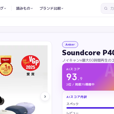
グ
読みもの
ブランド比較
Anker
Soundcore P4
ノイキャン×最大60時間再生の
AIスコア
93
.
9
2位 / 掲載75機種中
›
AIスコア内訳
スペック
レビュー