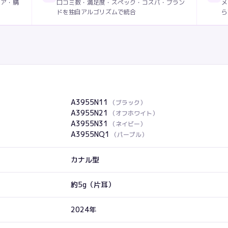
ィア・購
口コミ数・満足度・スペック・コスパ・ブラン
メ
ドを独自アルゴリズムで統合
ら
A3955N11
（
ブラック
）
A3955N21
（
オフホワイト
）
A3955N31
（
ネイビー
）
A3955NQ1
（
パープル
）
カナル型
約5g（片耳）
2024年