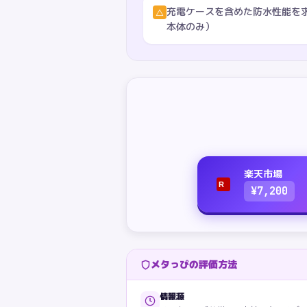
充電ケースを含めた防水性能を求
△
本体のみ）
楽天市場
R
¥
7,200
メタっぴの評価方法
情報源