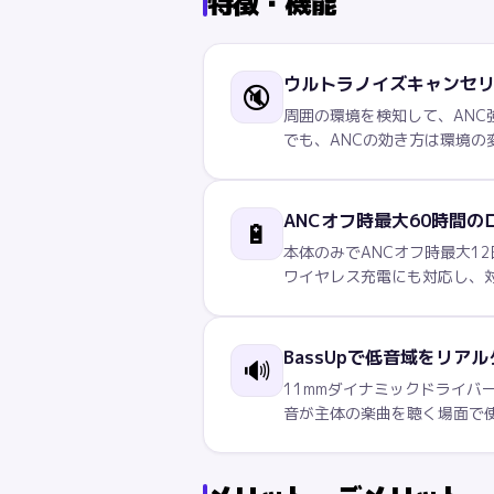
特徴・機能
ウルトラノイズキャンセリ
🔇
周囲の環境を検知して、ANC
でも、ANCの効き方は環境の
ANCオフ時最大60時間
🔋
本体のみでANCオフ時最大1
ワイヤレス充電にも対応し、
BassUpで低音域をリア
🔊
11mmダイナミックドライバ
音が主体の楽曲を聴く場面で