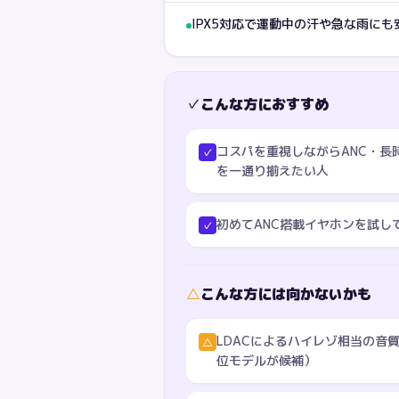
IPX5対応で運動中の汗や急な雨にも
✓
こんな方におすすめ
コスパを重視しながらANC・長
✓
を一通り揃えたい人
初めてANC搭載イヤホンを試し
✓
△
こんな方には向かないかも
LDACによるハイレゾ相当の音質を
△
位モデルが候補）