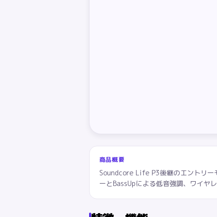
商品概要
Soundcore Life P3後継の
ーとBassUpによる低音強調、ワイ