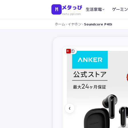
メタっぴ
M
生活家電
ゲーミン
meta-ppi.com
ホーム
›
イヤホン
›
Soundcore P40i
①
R
‹