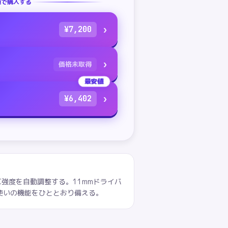
値で購入する
›
¥
7,200
›
価格未取得
最安値
›
¥
6,402
ANC強度を自動調整する。11mmドライバ
常使いの機能をひととおり備える。