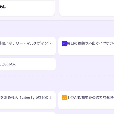
安心
時間バッテリー・マルチポイント
毎日の通勤や外出でイヤホン
✓
てみたい人
求める人（Liberty 5などの上
上位ANC機並みの強力な遮
△