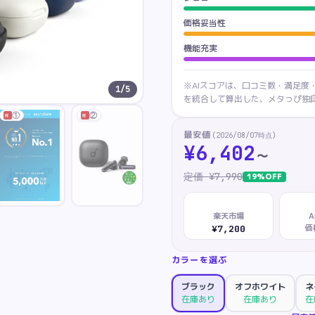
価格妥当性
機能充実
※AIスコアは、口コミ数・満足度
1
/
5
を統合して算出した、メタっぴ独自
①
②
R
R
最安値
(
2026/08/07
時点)
¥
6,402
〜
定価 ¥
7,990
19
%OFF
楽天市場
A
価
¥7,200
カラーを選ぶ
ブラック
オフホワイト
ネ
在庫あり
在庫あり
在