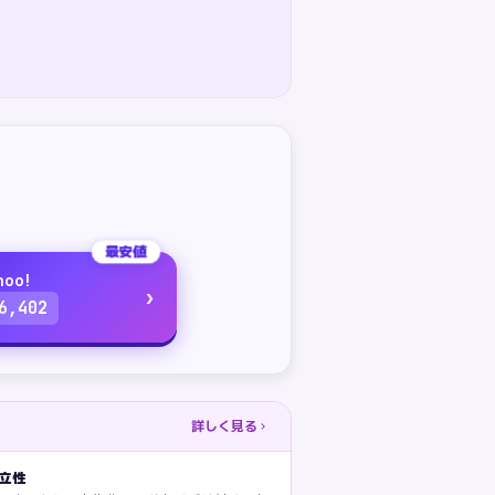
最安値
hoo!
›
6,402
詳しく見る
立性