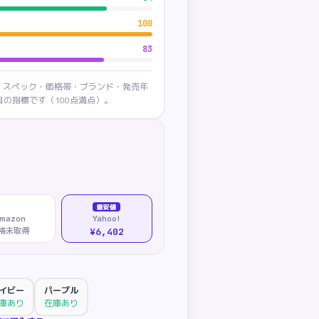
100
83
・スペック・価格帯・ブランド・発売年
の指標です（100点満点）。
最安値
mazon
Yahoo!
格未取得
¥6,402
イビー
パープル
庫あり
在庫あり