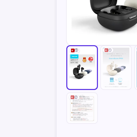
①
①
R
R
②
R