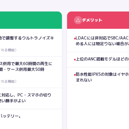
△
デメリット
動で調整するウルトラノイズキ
LDACには非対応でSBC/
める人には物足りない場合が
される機能
）
上位のANC搭載モデルほど
ース併用で最大60時間の再生に
間・ケース併用最大50時
防水性能IPX5の対象はイ
まれない
される機能
）
対応し、PC・スマホの切り
使い勝手がよい
バッテリー。