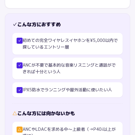
✓
こんな方におすすめ
初めての完全ワイヤレスイヤホンを¥5,000以内で
✓
探しているエントリー層
ANCが不要で基本的な音楽リスニングと通話がで
✓
きれば十分という人
IPX5防水でランニングや屋外活動に使いたい人
✓
△
こんな方には向かないかも
ANCやLDACを求める中〜上級者（→P40i以上が
△