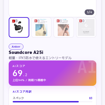
1
/
4
①
①
②
①
R
R
R
R
Anker
Soundcore A25i
軽量・IPX5防水で使えるエントリーモデル
AI
AIスコア
69
.
2
上位94% / 掲載75機種中
AIスコア内訳
スペック
83