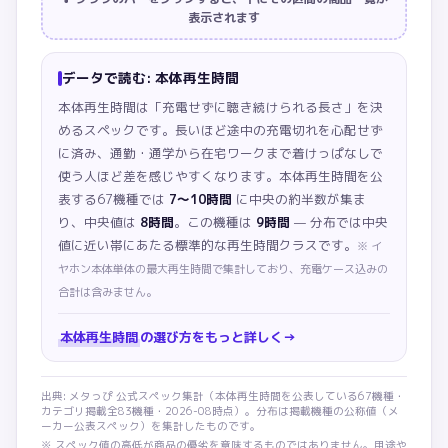
表示されます
データで読む:
本体再生時間
本体再生時間は「充電せずに聴き続けられる長さ」を決
めるスペックです。長いほど途中の充電切れを心配せず
に済み、通勤・通学から在宅ワークまで着けっぱなしで
使う人ほど差を感じやすくなります。
本体再生時間を公
表する67機種では
7〜10時間
に中央の約半数が集ま
り、中央値は
8時間
。この機種は
9時間
— 分布では中央
値に近い帯にあたる標準的な再生時間クラスです。
※
イ
ヤホン本体単体の最大再生時間で集計しており、充電ケース込みの
合計は含みません。
本体再生時間
の選び方をもっと詳しく
→
出典: メタっぴ 公式スペック集計（
本体再生時間
を公表している
67
機種・
カテゴリ掲載全
83
機種・
2026-08
時点）。分布は掲載機種の公称値（メ
ーカー公表スペック）を集計したものです。
※ スペック値の高低が商品の優劣を意味するものではありません。用途や