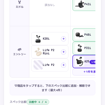
🏅
P41i
該当なし
比較
ミドル
P40i
比較
＋
K20i
P31i
🌱
比較
Life P2
＋
Mini
エントリー
A25i
いま見てい
＋
Life P2
＋1件を表示
💡商品をタップすると、下のスペック比較に追加・解除でき
ます（最大
4
件）
スペック比較
比較中
4
/
4