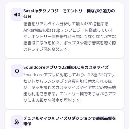
BassUpテクノロジーでエントリー機ながら迫力の
🔊
低音
低音をリアルタイム分析して最大43%増幅する
Anker独自のBassUpテクノロジーを搭載していま
す。エントリー価格帯ながら物足りなくなりがちな
低音域に厚みを加え、ポップスや電子音楽を聴く際
のドライブ感を高めます。
Soundcoreアプリで22種のEQをカスタマイズ
⚙️
Soundcoreアプリに対応しており、22種のEQプリ
セットからワンタップで音質を切り替えられるほ
か、タッチ操作のカスタマイズやイヤホンの検索機
能も利用できます。エントリー機でありながらアプ
リによる細かな設定が可能です。
デュアルマイクAIノイズリダクションで通話品質を
🎤
確保