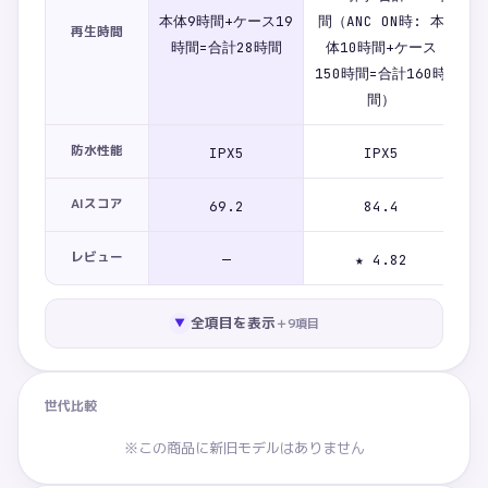
本
本体9時間+ケース19
間（ANC ON時: 本
再生時間
ケ
時間=合計28時間
体10時間+ケース
150時間=合計160時
間）
防水性能
IPX5
IPX5
AIスコア
69.2
84.4
レビュー
—
★ 4.82
全項目を表示
＋
9
項目
▼
世代比較
※この商品に新旧モデルはありません