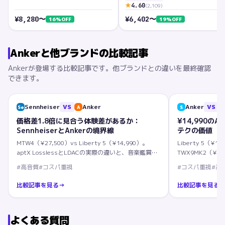
★
4.60
(
2,109
)
¥
8,280
〜
¥
6,402
〜
16
%OFF
19
%OFF
Anker
と他ブランドの比較記事
Anker
が登場する比較記事です。他ブランドとの違いを最終確認
できます。
Sennheiser
VS
Anker
Anker
VS
Se
A
S
T
価格差1.8倍に見合う体験差があるか：
¥14,990の
SennheiserとAnkerの境界線
テクの価値
MTW4（¥27,500）vs Liberty 5（¥14,990）。
Liberty 5（¥14
aptX LosslessとLDACの実際の違いと、音楽鑑賞用
TWX9MK2（¥3
途での差を比較。
載。コーデック
#
高音質
#
コスパ重視
#
コスパ重視
#
高
比較記事を見る
→
比較記事を見る
よくある質問