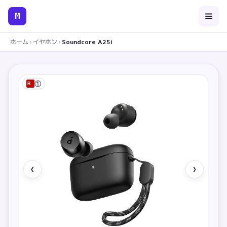
M
ホーム
›
イヤホン
›
Soundcore A25i
①
R
‹
›