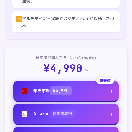
適切）
マルチポイント接続でスマホとPC同時接続したい
△
人
最安値で購入する
(
2026/08/03
時点)
¥
4,990
〜
最安値
›
楽天市場
¥
4,990
R
›
Amazon
価格未取得
a