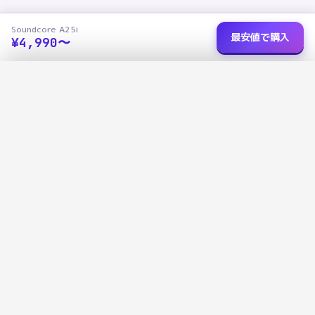
Soundcore A25i
最安値で購入
¥
4,990
〜
ショップを選択
✕
Soundcore A25i
最安値
データで選ぶ、あなたにぴったりの家電を
›
楽天市場
¥
4,990
R
広告に左右されないデータ評価で、本当に良い商品を見つけよう
1138
+
13
3
›
Amazon
価格未取得
a
掲載商品
カテゴリ
ショップ比較
›
Yahoo!
¥
4,990
Y!
メタっぴ
M
meta-ppi.com