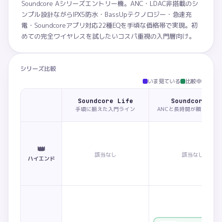
Soundcore Aシリーズエントリー機。ANC・LDAC非搭載のシ
ンプル設計ながらIPX5防水・BassUpテクノロジー・急速充
電・Soundcoreアプリ対応22種EQを手頃な価格帯で実現。初
めての完全ワイヤレスを試したいコスパ重視の入門層向け。
シリーズ比較
いま見ている
比較中
Soundcore Life
Soundcore P
手頃に揃えた入門ライン
ANCと長時間が頼れるラ
👑
該当なし
該当なし
ハイエンド