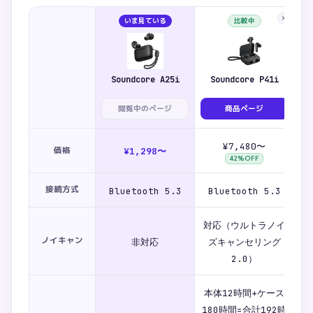
×
いま見ている
比較中
Soundcore A25i
Soundcore P41i
閲覧中のページ
商品ページ
¥7,480〜
価格
¥1,298〜
42
%OFF
接続方式
Bluetooth 5.3
Bluetooth 5.3
B
対応（ウルトラノイ
対
ノイキャン
非対応
ズキャンセリング
2.0）
本体12時間+ケース
180時間=合計192時