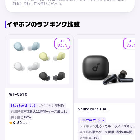
好みに合わせてお選びください。
イヤホン
のランキング比較
AI
AI
93.9
93.9
WF-C510
ノイキャン
Bluetooth 5.3
非対応
Soundcore P40i
再生時間
本体最大11時間+ケース最大11時間=合計22時間
防水性能
IPX4
Bluetooth 5.3
★
4.60
(
450
)
ノイキャン
対応（ウルトラノイズキャンセリング 2.0）
再生時間
最大ケース併用 最大60時間
防水性能
IPX5