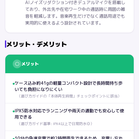
AIノイズリダクション付きデュアルマイクを搭載し
ており、外出先や在宅ワーク中の通話時に周囲の雑
音を軽減します。音楽再生だけでなく通話用途でも
実用的に使えるよう設計されています。
メリット・デメリット
○
メリット
ケース込み約41gの軽量コンパクト設計で長時間持ち歩
いても負担になりにくい
（
選び方ガイドの「本体再生時間」チェックポイントに該当
）
IPX5防水対応でランニングや雨天の通勤でも安心して使
用できる
（
選び方ガイド基準: IPX4以上で日常防水◎
）
10分の急速充電で約2時間再生できるため、充電し忘れ