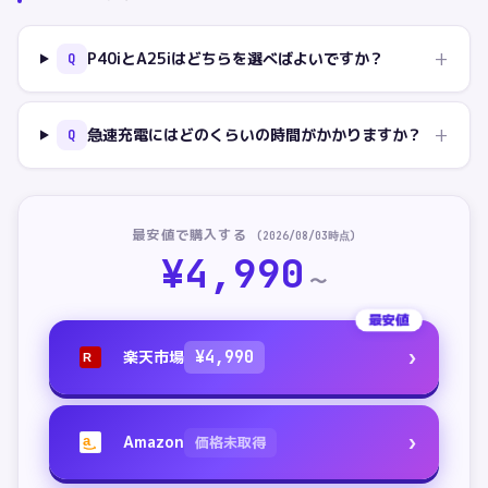
+
P40iとA25iはどちらを選べばよいですか？
Q
+
急速充電にはどのくらいの時間がかかりますか？
Q
最安値で購入する
(
2026/08/03
時点)
¥
4,990
〜
最安値
›
楽天市場
¥
4,990
R
›
Amazon
価格未取得
a