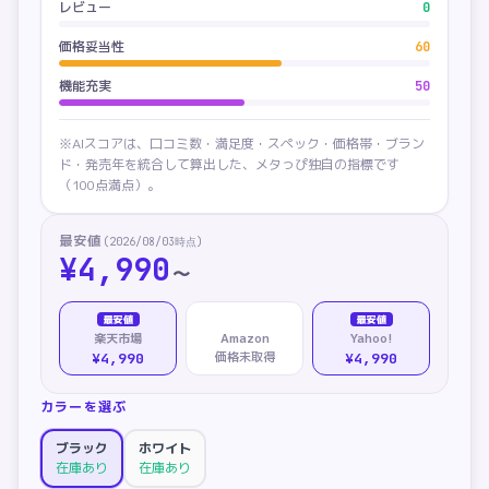
レビュー
0
価格妥当性
60
機能充実
50
※AIスコアは、口コミ数・満足度・スペック・価格帯・ブラン
ド・発売年を統合して算出した、メタっぴ独自の指標です
（100点満点）。
最安値
(
2026/08/03
時点)
¥
4,990
〜
最安値
最安値
楽天市場
Amazon
Yahoo!
価格未取得
¥4,990
¥4,990
カラーを選ぶ
ブラック
ホワイト
在庫あり
在庫あり