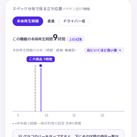
スペック分布で見る立ち位置
イヤホン
全
83
機種
本体再生時間
重量
ドライバー径
9
本体再生時間：この商品 9時間。カテゴリ中央値 8時
時間
この機種の
本体再生時間
43
%
上位
本体再生時間
の分布（
時間・
縦軸: 機種数）
右にいくほど良い値 →
この商品
9時間
5
10
15
20
中央値 8時間
終日利用の目安 本体8時間
💡 グラフのバーをタップすると、下にその区間の商品一覧が