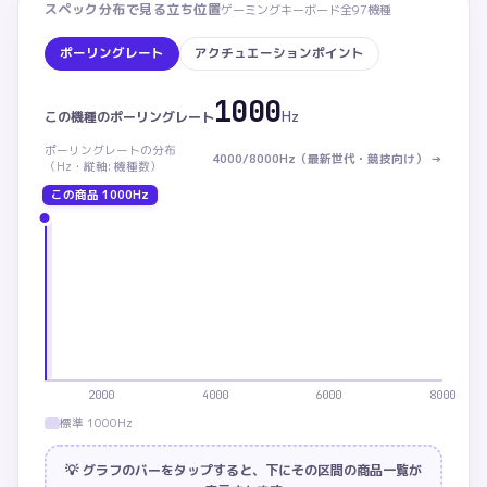
スペック分布で見る立ち位置
ゲーミングキーボード
全
97
機種
ポーリングレート
アクチュエーションポイント
1000
ポーリングレート：この商品 1000Hz。カテゴリ内 下から
Hz
この機種の
ポーリングレート
ポーリングレート
の分布
4000/8000Hz（最新世代・競技向け）
→
（
Hz・
縦軸: 機種数）
この商品
1000Hz
2000
4000
6000
8000
標準 1000Hz
💡 グラフのバーをタップすると、下にその区間の商品一覧が