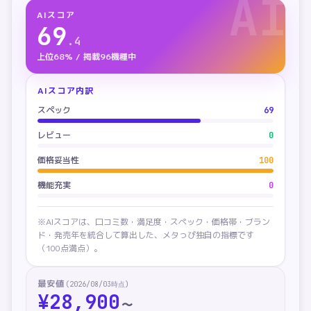
AI
AIスコア
69
.
4
上位68% / 掲載96機種中
AIスコア内訳
スペック
69
レビュー
0
価格妥当性
100
機能充実
0
※AIスコアは、口コミ数・満足度・スペック・価格帯・ブラン
ド・発売年を統合して算出した、メタっぴ独自の指標です
（100点満点）。
最安値
(
2026/08/03
時点)
¥
28,900
〜