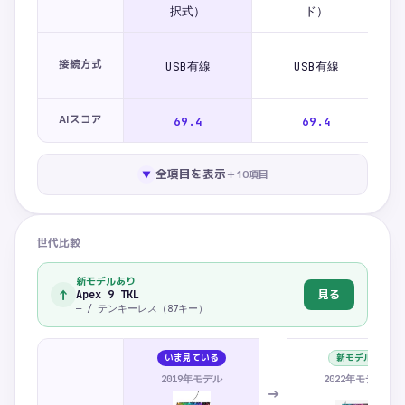
択式）
ド）
U
接続方式
USB有線
USB有線
AIスコア
69.4
69.4
全項目を表示
＋
10
項目
▼
世代比較
新モデルあり
↑
見る
Apex 9 TKL
— / テンキーレス（87キー）
いま見ている
新モデル
2019年モデル
2022年モデル
→