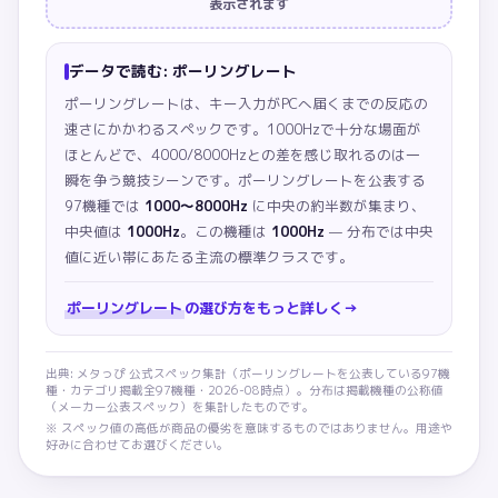
表示されます
データで読む:
ポーリングレート
ポーリングレートは、キー入力がPCへ届くまでの反応の
速さにかかわるスペックです。1000Hzで十分な場面が
ほとんどで、4000/8000Hzとの差を感じ取れるのは一
瞬を争う競技シーンです。
ポーリングレートを公表する
97機種では
1000〜8000Hz
に中央の約半数が集まり、
中央値は
1000Hz
。この機種は
1000Hz
— 分布では中央
値に近い帯にあたる主流の標準クラスです。
ポーリングレート
の選び方をもっと詳しく
→
出典: メタっぴ 公式スペック集計（
ポーリングレート
を公表している
97
機
種・カテゴリ掲載全
97
機種・
2026-08
時点）。分布は掲載機種の公称値
（メーカー公表スペック）を集計したものです。
※ スペック値の高低が商品の優劣を意味するものではありません。用途や
好みに合わせてお選びください。