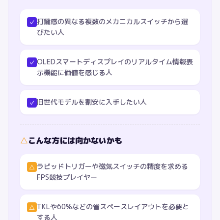
打鍵感の異なる複数のメカニカルスイッチから選
✓
びたい人
OLEDスマートディスプレイのリアルタイム情報表
✓
示機能に価値を感じる人
旧世代モデルを割安に入手したい人
✓
△
こんな方には向かないかも
ラピッドトリガーや磁気スイッチの精度を求める
△
FPS競技プレイヤー
TKLや60%などの省スペースレイアウトを必要と
△
する人