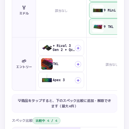
🏅
9 Mini
該当なし
比較
ミドル
9 TKL
比較
+ Rival 3
＋
Gen 2 + QcK
- L
🌱
＋
TKL
該当なし
エントリー
＋
Apex 3
💡商品をタップすると、下のスペック比較に追加・解除でき
ます（最大
4
件）
スペック比較
比較中
4
/
4