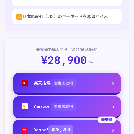
日本語配列（JIS）のキーボードを希望する人
△
最安値で購入する
(
2026/08/03
時点)
¥
28,900
〜
›
楽天市場
価格未取得
R
›
Amazon
価格未取得
a
最安値
›
Yahoo!
¥
28,900
Y!