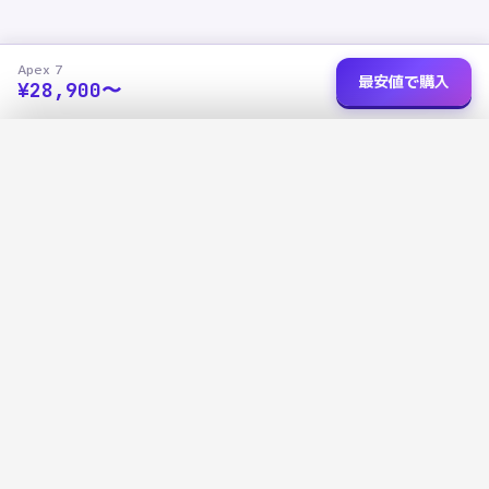
Apex 7
最安値で購入
¥
28,900
〜
ショップを選択
✕
Apex 7
データで選ぶ、あなたにぴったりの家電を
›
楽天市場
価格未取得
R
広告に左右されないデータ評価で、本当に良い商品を見つけよう
1138
+
13
3
›
Amazon
価格未取得
a
掲載商品
カテゴリ
ショップ比較
最安値
›
Yahoo!
¥
28,900
Y!