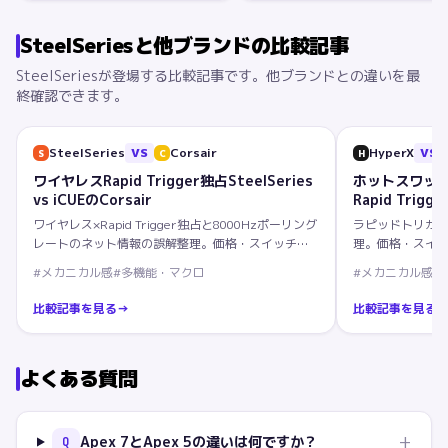
SteelSeries
と他ブランドの比較記事
SteelSeries
が登場する比較記事です。他ブランドとの違いを最
終確認できます。
SteelSeries
VS
Corsair
HyperX
VS
S
C
H
ワイヤレスRapid Trigger独占SteelSeries
ホットスワップの
vs iCUEのCorsair
Rapid Trigge
ワイヤレス×Rapid Trigger独占と8000Hzポーリング
ラピッドトリガ
レートのネット情報の誤解整理。価格・スイッチ・
理。価格・スイ
競技機能を5軸で比較。
を5軸で比較。
#
メカニカル感
#
多機能・マクロ
#
メカニカル感
#
比較記事を見る
→
比較記事を見る
よくある質問
+
Apex 7とApex 5の違いは何ですか？
Q