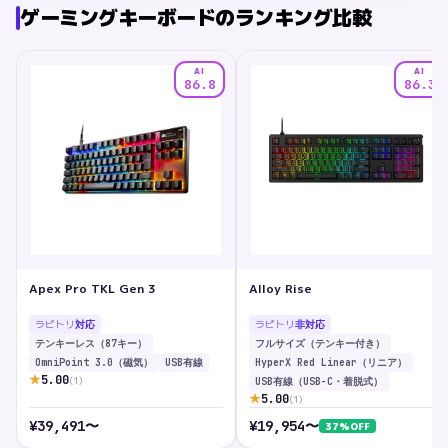
ゲーミングキーボード
のランキング比較
AI
AI
86.8
86.3
Apex Pro TKL Gen 3
Alloy Rise
ラピトリ
ラピトリ
対応
非対応
テンキーレス（87キー）
フルサイズ（テンキー付き）
OmniPoint 3.0（磁気）
USB有線
HyperX Red Linear（リニア）
★
5.00
(
1
)
USB有線（USB-C・着脱式）
★
5.00
(
1
)
¥
39,491
〜
¥
19,954
〜
37
%OFF