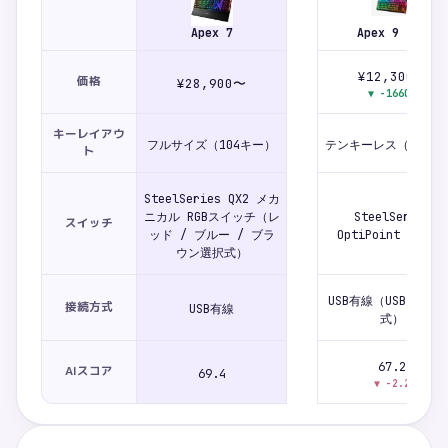
Apex 7
Apex 9 TKL
¥12,300〜
価格
¥28,900〜
▼
-16600
キーレイアウ
フルサイズ（104キー）
テンキーレス（87キー
ト
SteelSeries QX2 メカ
ニカル RGBスイッチ（レ
SteelSeries
スイッチ
ッド / ブルー / ブラ
OptiPoint（光学）
ウン選択式）
USB有線（USB-C・着
接続方式
USB有線
式）
67.2
AIスコア
69.4
▼
-2.2