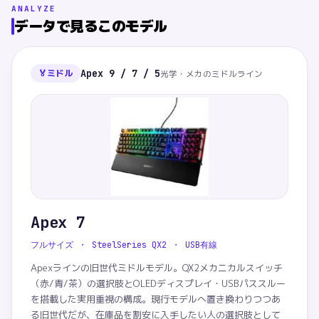
ANALYZE
データで見るこのモデル
🏅
ミドル
Apex 9 / 7 / 5
光学・メカのミドルライン
Apex 7
フルサイズ ・ SteelSeries QX2 ・ USB有線
Apexラインの旧世代ミドルモデル。QX2メカニカルスイッチ
（赤/青/茶）の選択肢とOLEDディスプレイ・USBパススルー
を搭載した実用重視の構成。現行モデルへ置き換わりつつあ
る旧世代だが、在庫品を割安に入手したい人の選択肢として