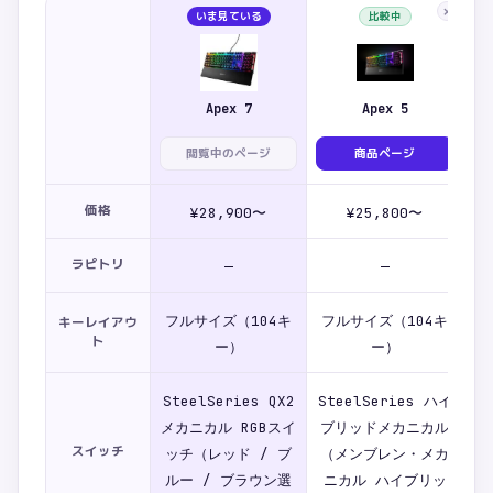
×
いま見ている
比較中
Apex 7
Apex 5
閲覧中のページ
商品ページ
価格
¥28,900〜
¥25,800〜
ラピトリ
—
—
フルサイズ（104キ
フルサイズ（104キ
キーレイアウ
ト
ー）
ー）
SteelSeries QX2
SteelSeries ハイ
メカニカル RGBスイ
ブリッドメカニカル
スイッチ
ッチ（レッド / ブ
（メンブレン・メカ
O
ルー / ブラウン選
ニカル ハイブリッ