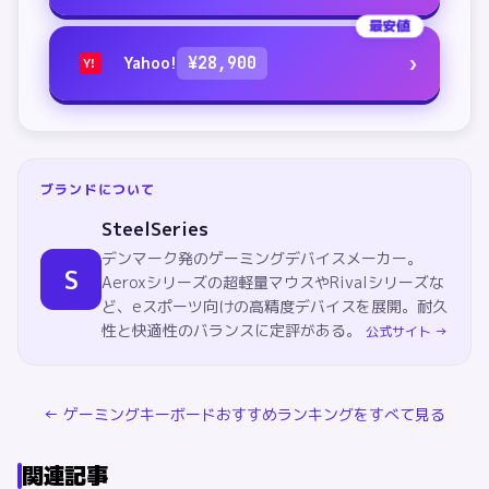
最安値
›
Yahoo!
¥
28,900
Y!
ブランドについて
SteelSeries
デンマーク発のゲーミングデバイスメーカー。
S
Aeroxシリーズの超軽量マウスやRivalシリーズな
ど、eスポーツ向けの高精度デバイスを展開。耐久
性と快適性のバランスに定評がある。
公式サイト →
←
ゲーミングキーボード
おすすめランキングをすべて見る
関連記事