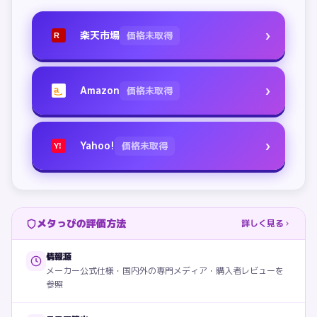
›
楽天市場
価格未取得
R
›
Amazon
価格未取得
a
›
Yahoo!
価格未取得
Y!
メタっぴの評価方法
詳しく見る
情報源
メーカー公式仕様・国内外の専門メディア・購入者レビューを
参照