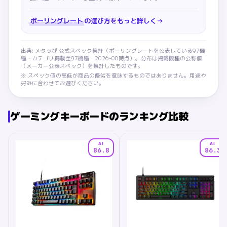
ポーリングレート
の選び方をもっと詳しく
→
出典: メタっぴ 公式スペック集計（
ポーリングレート
を公表している
97
機
種・カテゴリ掲載全
97
機種・
2026-08
時点）。分布は掲載機種の公称値
（メーカー公表スペック）を集計したものです。
※ スペック値の高低が商品の優劣を意味するものではありません。用途や
好みに合わせてお選びください。
ゲーミングキーボード
のランキング比較
AI
AI
86.8
86.3