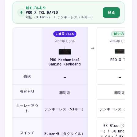
新モデルあり
↑
見る
PRO X TKL RAPID
対応（0.1mm〜） / テンキーレス（87キー）
いま見ている
新モデル
2017年モデル
2023年モデル
→
PRO Mechanical
PRO X TKL
Gaming Keyboard
価格
—
—
ラピトリ
非対応
非対応
キーレイアウ
テンキーレス（91キー）
テンキーレス（87キー
ト
GX Blue（クリッキ
ー）/ GX Brown（
スイッチ
Romer-G（タクタイル）
タイル）/ GX Red（