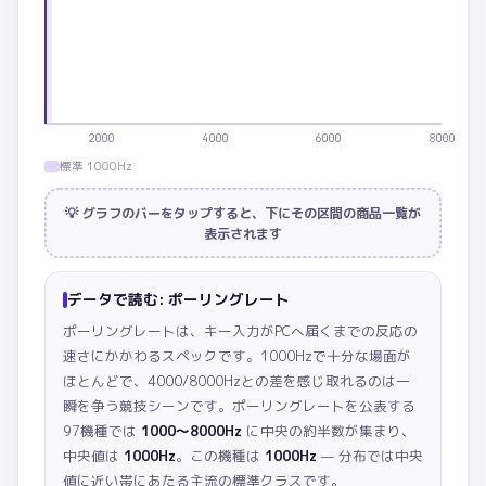
2000
4000
6000
8000
標準 1000Hz
💡 グラフのバーをタップすると、下にその区間の商品一覧が
表示されます
データで読む:
ポーリングレート
ポーリングレートは、キー入力がPCへ届くまでの反応の
速さにかかわるスペックです。1000Hzで十分な場面が
ほとんどで、4000/8000Hzとの差を感じ取れるのは一
瞬を争う競技シーンです。
ポーリングレートを公表する
97機種では
1000〜8000Hz
に中央の約半数が集まり、
中央値は
1000Hz
。この機種は
1000Hz
— 分布では中央
値に近い帯にあたる主流の標準クラスです。