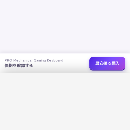
PRO Mechanical Gaming Keyboard
最安値で購入
価格を確認する
ショップを選択
✕
PRO Mechanical Gaming Keyboard
データで選ぶ、あなたにぴったりの家電を
›
楽天市場
価格未取得
R
広告に左右されないデータ評価で、本当に良い商品を見つけよう