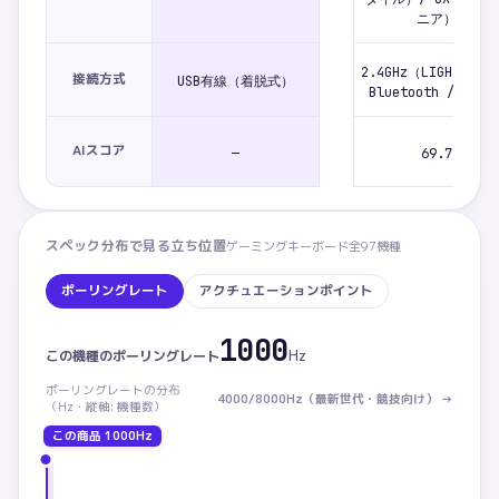
ニア）
2.4GHz（LIGHTSPEE
接続方式
USB有線（着脱式）
Bluetooth / USB
AIスコア
—
69.7
スペック分布で見る立ち位置
ゲーミングキーボード
全
97
機種
ポーリングレート
アクチュエーションポイント
1000
ポーリングレート：この商品 1000Hz。カテゴリ内 下から
Hz
この機種の
ポーリングレート
ポーリングレート
の分布
4000/8000Hz（最新世代・競技向け）
→
（
Hz・
縦軸: 機種数）
この商品
1000Hz