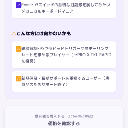
Romer-Gスイッチの独特な打鍵感を試してみたい
✓
メカニカルキーボードマニア
△
こんな方には向かないかも
現役競技FPSでラピッドトリガーや高ポーリング
△
レートを求めるプレイヤー（→PRO X TKL RAPID
を推奨）
新品保証・長期サポートを重視するユーザー（廃
△
盤品のためサポート終了）
最安値で購入する
(
2026/08/03
時点)
価格を確認する