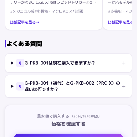
テリーが強み。Logicool GはラピッドトリガーとG
ー対応モデルの差
HUBエコシステムが武器。用途別で選び分け。
誤解を解説。
#
メカニカル感
#
多機能・マクロ
#
コスパ重視
#
多機能・マクロ
比較記事を見る
→
比較記事を見る
よくある質問
+
G-PKB-001は現在購入できますか？
Q
G-PKB-001（初代）とG-PKB-002（PRO X）の
+
Q
違いは何ですか？
最安値で購入する
(
2026/08/03
時点)
価格を確認する