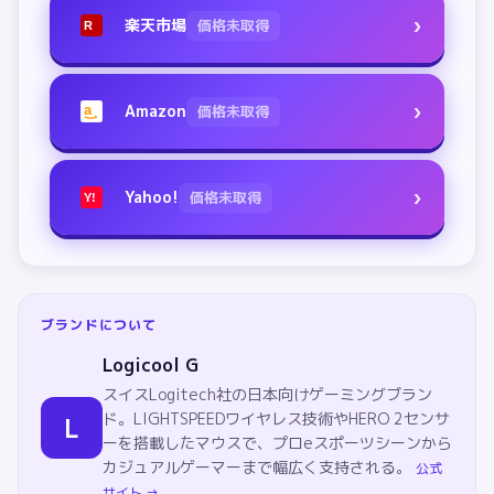
›
楽天市場
価格未取得
R
›
Amazon
価格未取得
a
›
Yahoo!
価格未取得
Y!
ブランドについて
Logicool G
スイスLogitech社の日本向けゲーミングブラン
ド。LIGHTSPEEDワイヤレス技術やHERO 2センサ
L
ーを搭載したマウスで、プロeスポーツシーンから
カジュアルゲーマーまで幅広く支持される。
公式
サイト →