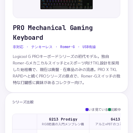
PRO Mechanical Gaming
Keyboard
非対応 ・ テンキーレス ・ Romer-G ・ USB有線
Logicool G PROキーボードシリーズの初代モデル。独自
Romer-Gメカニカルスイッチとeスポーツ向けTKL設計を採用
した始祖機で、現在は廃盤・在庫品のみの流通。PRO X TKL
RAPIDへと続くPROシリーズの原点で、Romer-Gスイッチの独
特な打鍵感に興味があるコレクター向け。
シリーズ比較
いま見ている
比較中
G213 Prodigy
G413
RGB防滴の入門メンブレン機
アルミ×PBTのコスパ入門