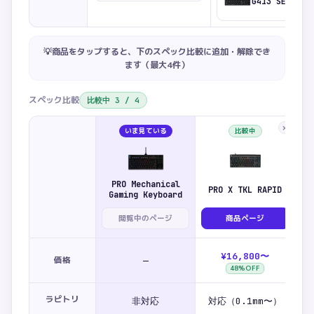
G413 SE
💡商品をタップすると、下のスペック比較に追加・解除でき
ます（最大
4
件）
スペック比較
比較中
3
/
4
×
いま見ている
比較中
PRO Mechanical
PRO X TKL RAPID
Gaming Keyboard
閲覧中のページ
商品ページ
¥16,800〜
価格
—
48
%OFF
ラピトリ
非対応
対応（0.1mm〜）