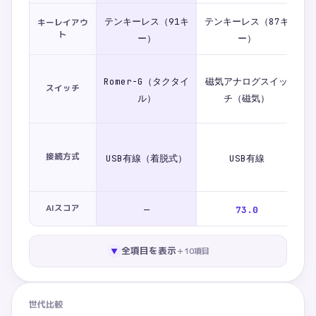
テンキーレス（91キ
テンキーレス（87キ
キーレイアウ
ト
ー）
ー）
Romer-G（タクタイ
磁気アナログスイッ
スイッチ
ア
ル）
チ（磁気）
接続方式
USB有線（着脱式）
USB有線
2.
AIスコア
—
73.0
全項目を表示
＋
10
項目
▼
世代比較