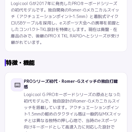
Logicool Gが2017年に発売したPROキーボードシリーズ
の初代モデルです。独自開発のRomer-Gメカニカルスイッ
チ（アクチュエーションポイント1.5mm）と着脱式マイク
ロUSBケーブルを採用し、eスポーツ大会への携帯を前提と
したコンパクトTKL設計を特徴とします。現在は廃盤・在
庫品のみで、後継のPRO X TKL RAPIDへとシリーズが受け
継がれています。
特徴・機能
PROシリーズ初代・Romer-Gスイッチの独自打鍵
⌨️
感
Logicool G PROキーボードシリーズの原点となった
初代モデルで、独自設計のRomer-Gメカニカルスイ
ッチを搭載しています。アクチュエーションポイン
ト1.5mmの軽めのタクタイル感は一般的なMXスイッ
チとは異なる独特の押し心地で、当時のeスポーツ
向けキーボードとして高速入力に対応した設計で