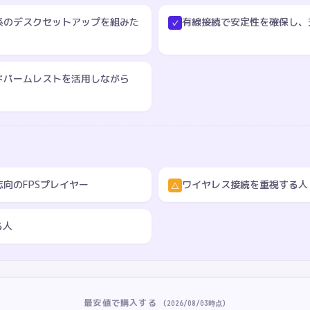
ホワイト系のデスクセットアップを組みた
有線接続で安定性を確保し、
✓
ドパームレストを活用しながら
向のFPSプレイヤー
ワイヤレス接続を重視する人
△
る人
最安値で購入する
(
2026/08/03
時点)