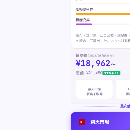
価格妥当性
機能充実
※AIスコアは、口コミ数・満足度
を統合して算出した、メタっぴ独自
最安値
(
2026/08/03
時点)
¥
18,962
〜
定価 ¥
21,450
11
%OFF
楽天市場
A
価格未取得
価
最安
楽天市場
R