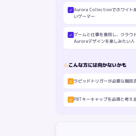
Aurora Collectionで
✓
いゲーマー
ゲームと仕事を兼用し、クラウ
✓
Auroraデザインを楽しみたい人
△
こんな方には向かないかも
ラピッドトリガーが必要な競技志
△
PBTキーキャップを必須と考え
△