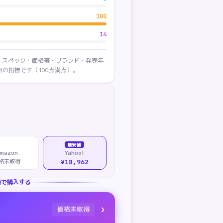
100
14
・スペック・価格帯・ブランド・発売年
の指標です（100点満点）。
最安値
mazon
Yahoo!
格未取得
¥18,962
値で購入する
›
価格未取得