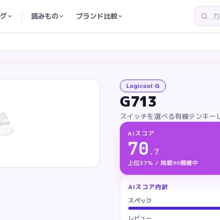
グ
読みもの
ブランド比較
Logicool G
G713
スイッチを選べる有線テンキー
AIスコア
70
.
7
上位37% / 掲載96機種中
AIスコア内訳
スペック
レビュー