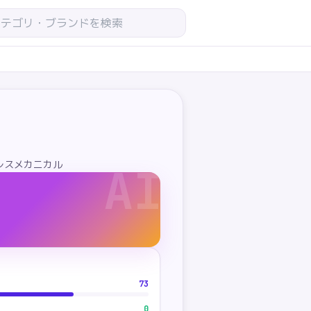
レスメカニカル
AI
73
0