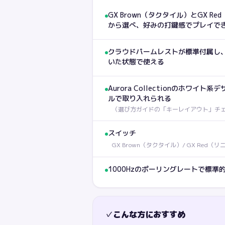
GX Brown（タクタイル）とGX R
から選べ、好みの打鍵感でプレイで
クラウドパームレストが標準付属し
いた状態で使える
Aurora Collectionのホワイ
ルで取り入れられる
（
選び方ガイドの「キーレイアウト」チ
スイッチ
GX Brown（タクタイル）/ GX Red（リ
1000Hzのポーリングレートで標準
✓
こんな方におすすめ