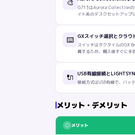
🎨
G713はAurora Coll
イト系のデスクセットアップ
GXスイッチ選択とクラウ
⌨️
スイッチはタクタイルのGX B
属するため、購入後すぐに手
USB有線接続とLIGHTSYN
🔌
接続方式はUSB有線で、バッテ
メリット・デメリット
○
メリット