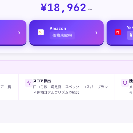
¥
18,962
〜
Ya
Amazon
›
›
a
Y!
¥
価格未取得
スコア算出
独
ィア・購
口コミ数・満足度・スペック・コスパ・ブラン
メ
ドを独自アルゴリズムで統合
ら