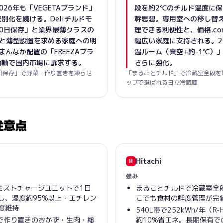
26年も「VEGETAブランド」
段を約2℃のチルド温度に
別化を続ける。Deliチルドモ
幹思想。専用室への移し替
0日保存」と業界最薄クラスの
理できる利便性と、価格.c
派と薄型設置を求める家庭への明
幅広い家庭に支持される。2
まんなか配置の「FREEZAブラ
温ルーム（真空+約-1℃）
両軸で国内市場に訴求する。
さらに強化。
0日保存」で野菜・作り置きを凍らせ
「まるごとチルド」で冷蔵室全段を
ップで選ばれる日立冷蔵庫
注意点
Hitachi
H
強み
ミストチャージユニットで1日
まるごとチルドで冷蔵室全
し、湿度約95%以上・エチレン
こでも食材の鮮度管理が完
度維持
540L帯で252kWh/年（R
）で作り置きのおかず・生肉・総
約10%省エネ。長期保有