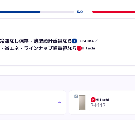
3.0
冷凍なし保存・薄型設計重視
なら
／
TOSHIBA
T
・省エネ・ラインナップ幅重視
なら
Hitachi
H
Hitachi
H
→
R-K11R