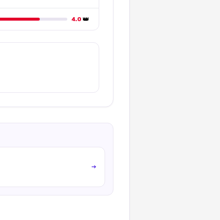
👑
4.0
→