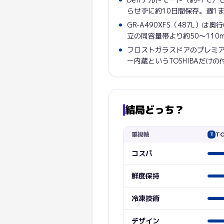
らせずに約10日間保存。週1
GR-A490XFS（487L）は
立の同容量帯より約50〜110
フロストガラスドアのプレミアム
ー内蔵というTOSHIBAだけの
結局どっち？
重視軸
TO
T
コスパ
鮮度保持
冷凍技術
デザイン