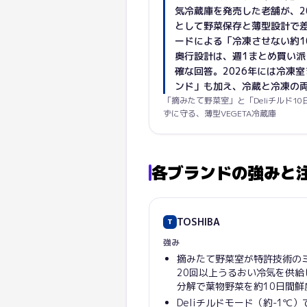
気冷蔵庫を発売した老舗が、20
として野菜保存と薄型設計で差
ードによる「冷凍させない約1
奥行設計は、週1まとめ買い
確な回答。2026年には冷凍室
ンド」も加え、冷蔵と冷凍の
「摘みたて野菜室」と「Deliチルド1
ずに守る、薄型VEGETA冷蔵庫
各ブランドの強みと
TOSHIBA
T
強み
摘みたて野菜室が特許技術の
20回以上うるおい冷気を供給
分解で葉物野菜を約10日間鮮
Deliチルドモード（約-1℃