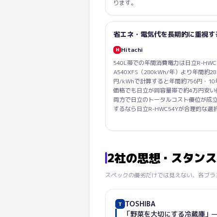
ります。
省エネ・電気代を長期的に重視す
Hitachi
H
540L帯での年間消費電力は日立R-HWC54Y
A540XFS（280kWh/年）より年間約
円/kWhで計算すると年間約756円・1
価格でも日立が同容量帯で約4万円安い
両方で日立のトータルコスト優位が成
するなら日立R-HWC54Yが合理的な選
2社の思想・スタン
スペックの優劣だけでは見えない、各ブラ
TOSHIBA
T
「野菜を大切にする冷蔵庫」—