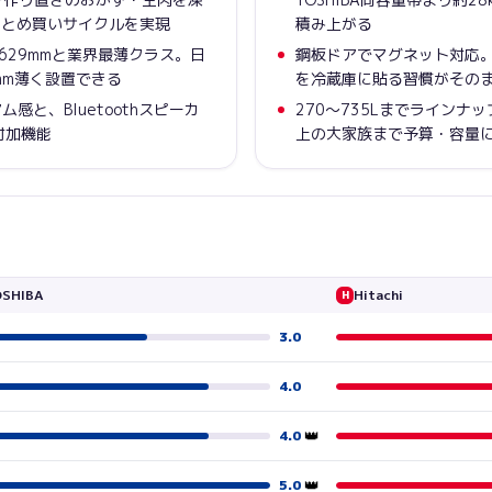
まとめ買いサイクルを実現
積み上がる
奥行629mmと業界最薄クラス。日
鋼板ドアでマグネット対応
mm薄く設置できる
を冷蔵庫に貼る習慣がその
感と、Bluetoothスピーカ
270〜735Lまでラインナ
付加機能
上の大家族まで予算・容量
SHIBA
Hitachi
H
3.0
4.0
👑
4.0
👑
5.0