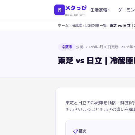
メタっぴ
M
生活家電
ゲーミン
meta-ppi.com
ホーム
›
冷蔵庫
›
比較記事一覧
›
東芝 vs 日
冷蔵庫
公開:
2026年5月10日
更新:
2026年
東芝 vs 日立｜冷蔵
東芝と日立の冷蔵庫を価格・鮮度保持
チルドvsまるごとチルドの違いを
📋
目次