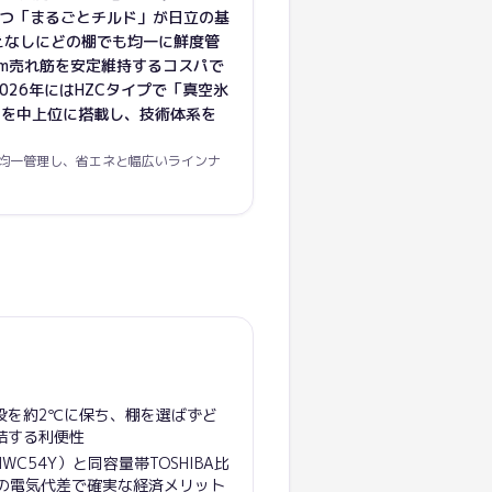
保つ「まるごとチルド」が日立の基
えなしにどの棚でも均一に鮮度管
om売れ筋を安定維持するコスパで
026年にはHZCタイプで「真空氷
」を中上位に搭載し、技術体系を
均一管理し、省エネと幅広いラインナ
段を約2℃に保ち、棚を選ばずど
結する利便性
-HWC54Y）と同容量帯TOSHIBA比
での電気代差で確実な経済メリット