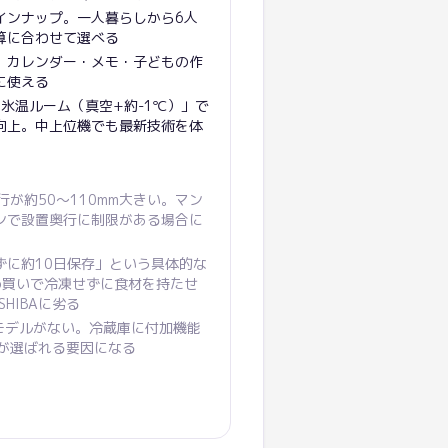
ラインナップ。一人暮らしから6人
算に合わせて選べる
。カレンダー・メモ・子どもの作
に使える
空氷温ルーム（真空+約-1℃）」で
向上。中上位機でも最新技術を体
奥行が約50〜110mm大きい。マン
ンで設置奥行に制限がある場合に
ずに約10日保存」という具体的な
め買いで冷凍せずに食材を持たせ
HIBAに劣る
内蔵モデルがない。冷蔵庫に付加機能
Aが選ばれる要因になる