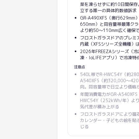
菜を凍らせずに約10日間保存
立する唯一の具体的数値訴求
GR-A490XFS（奥行629mm
650mm）と同容量帯最薄ク
より約50〜110mm広く確保
フロストガラスドアのプレミアム
内蔵（XFSシリーズ全機種）は
2026年FREEZAシリーズ（
凍・IoLIFEアプリ）で冷凍
注意点
540L帯でR-HWC54Y（約28
A540XFS（約320,000〜
向。同容量帯で日立より価格
年間消費電力がGR-A540XFS 
HWC54Y（252kWh/年）
気代差が積み上がる
フロストガラスドアにより磁
カレンダー・子どもの絵を貼
じる