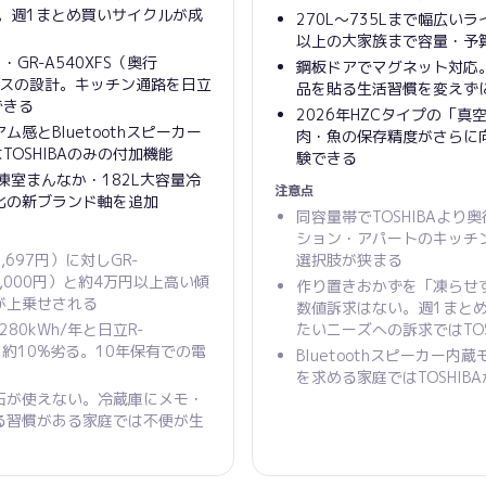
。週1まとめ買いサイクルが成
270L〜735Lまで幅広い
以上の大家族まで容量・予
）・GR-A540XFS（奥行
鋼板ドアでマグネット対応
ラスの設計。キッチン通路を日立
品を貼る生活習慣を変えず
できる
2026年HZCタイプの「真
感とBluetoothスピーカー
肉・魚の保存精度がさらに
TOSHIBAのみの付加機能
験できる
冷凍室まんなか・182L大容量冷
注意点
特化の新ブランド軸を追加
同容量帯でTOSHIBAより
ション・アパートのキッチ
0,697円）に対しGR-
選択肢が狭まる
420,000円）と約4万円以上高い傾
作り置きおかずを「凍らせ
が上乗せされる
数値訴求はない。週1まと
280kWh/年と日立R-
たいニーズへの訴求ではTOS
より約10%劣る。10年保有での電
Bluetoothスピーカー
を求める家庭ではTOSHIB
石が使えない。冷蔵庫にメモ・
る習慣がある家庭では不便が生