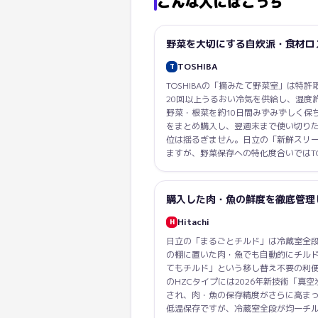
こんな人にはこっち
野菜を大切にする自炊派・食材ロ
TOSHIBA
T
TOSHIBAの「摘みたて野菜室」は特
20回以上うるおい冷気を供給し、湿度
野菜・根菜を約10日間みずみずしく保
をまとめ購入し、翌週末まで使い切りたい自
位は揺るぎません。日立の「新鮮スリ
ますが、野菜保存への特化度合いではTO
購入した肉・魚の鮮度を徹底管理
Hitachi
H
日立の「まるごとチルド」は冷蔵室全段
の棚に置いた肉・魚でも自動的にチル
てもチルド」という移し替え不要の利
のHZCタイプには2026年新技術「真
され、肉・魚の保存精度がさらに高まってい
低温保存ですが、冷蔵室全段が均一チ