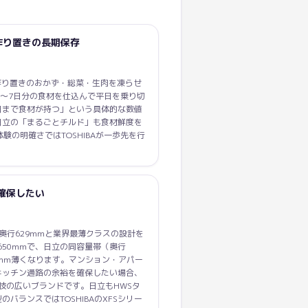
作り置きの長期保存
」は作り置きのおかず・総菜・生肉を凍らせ
5〜7日分の食材を仕込んで平日を乗り切
日まで食材が持つ」という具体的な数値
日立の「まるごとチルド」も食材鮮度を
験の明確さではTOSHIBAが一歩先を行
確保したい
7L）は奥行629mmと業界最薄クラスの設計を
奥行650mmで、日立の同容量帯（奥行
10mm薄くなります。マンション・アパー
キッチン通路の余裕を確保したい場合、
選択肢の広いブランドです。日立もHWSタ
バランスではTOSHIBAのXFSシリー