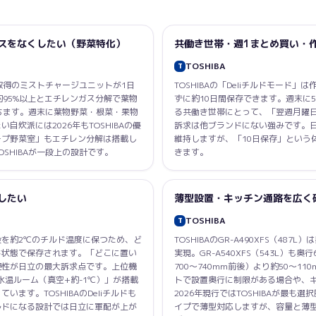
スをなくしたい（野菜特化）
共働き世帯・週1まとめ買い・
TOSHIBA
T
許取得のミストチャージユニットが1日
TOSHIBAの「Deliチルドモード
約95%以上とエチレンガス分解で葉物
ずに約10日間保存できます。週末に
ちます。週末に葉物野菜・根菜・果物
る共働き世帯にとって、「翌週月曜
炊派には2026年もTOSHIBAの優
訴求は他ブランドにない強みです。
ープ野菜室」もエチレン分解は搭載し
維持しますが、「10日保存」という体
SHIBAが一段上の設計です。
きます。
したい
薄型設置・キッチン通路を広く
TOSHIBA
T
を約2℃のチルド温度に保つため、ど
TOSHIBAのGR-A490XFS（48
ド状態で保存されます。「どこに置い
実現。GR-A540XFS（543L）も
便性が日立の最大訴求点です。上位機
700〜740mm前後）より約50〜1
空氷温ルーム（真空+約-1℃）」が搭載
トで設置奥行に制限がある場合や、
ます。TOSHIBAのDeliチルドも
2026年現行ではTOSHIBAが最も
ルドになる設計では日立に軍配が上が
イプで薄型対応しますが、容量と薄型の