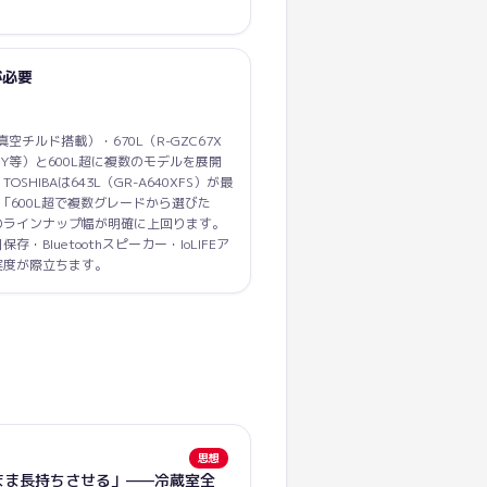
が必要
真空チルド搭載）・670L（R-GZC67X
C62Y等）と600L超に複数のモデルを展開
HIBAは643L（GR-A640XFS）が最
「600L超で複数グレードから選びた
のラインナップ幅が明確に上回ります。
日保存・Bluetoothスピーカー・IoLIFEア
実度が際立ちます。
思想
まま長持ちさせる」——冷蔵室全