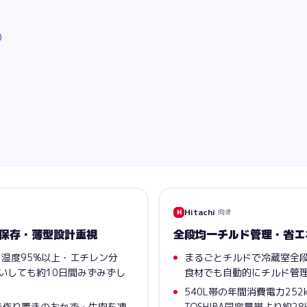
）
Hitachi
向き
H
保存・薄型設計重視
全段均一チルド管理・省エ
湿度95%以上・エチレン分
まるごとチルドで冷蔵室全
いしても約10日間みずみずし
食材でも自動的にチルド管
540L帯の年間消費電力252k
）で作り置きのおかず・生肉を凍
TOSHIBA同容量帯より約2