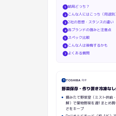
結局どっち？
1
こんな人にはこっち（用途別
2
2社の思想・スタンスの違い
3
各ブランドの強みと注意点
4
スペック比較
5
こんな人は後悔するかも
6
よくある質問
7
TOSHIBA
向き
T
野菜保存・作り置き冷凍なし
摘みたて野菜室（ミスト供給・
解）で葉物野菜を週1まとめ買
さをキープ
Deliチルドモード（約-1℃