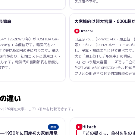
ズが優位です。
る家庭
大家族向け超大容量・600L超
Hitachi
H
（252kWh/年）がTOSHIBA GR-
日立は735L（R-WXC74X・最上位・
28kWh省エネ優位です。電気代を27
等）・617L（R-HZC62Y・R-HW
0年で約7,560円の差になります。購入
し、予算・機能に合わせて選べます。TOS
傾向があり、初期コストと運用コスト
大で「最上位1モデル集中」の構成。
立します。電気代の長期節約を最優先
い」という超大容量ニーズでは日立
択です。
ただしGR-A640XFSはDeliチルド10
プリとの組み合わせで付加機能の充
スの違い
ンドが何を大事にしているかを比較できます。
Hitachi
思想
H
—1930年に国産初の家庭用電
「どの棚でも、食材を生の