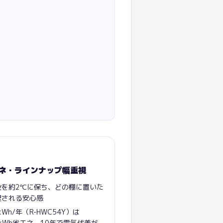
ネ・ラインナップ幅重視
段を約2℃に保ち、どの棚に置いた
理される安心感
Wh/年（R-HWC54Y）は
8kWh省エネ。10年で電気代差が