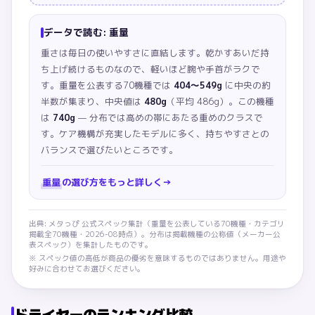
データで読む:
重量
重さは毎日の使いやすさに直結します。乾かすあいだ持
ち上げ続けるものなので、軽いほど腕や手首がラクで
す。
重量を公表する70機種では
404〜549g
に中央の約
半数が集まり、中央値は
480g
（平均 486g）
。この機種
は
740g
— 分布では高めの帯にあたる重めのクラスで
す。ケア機構が充実したモデルに多く、持ちやすさとの
バランスで選びたいところです。
重量
の選び方をもっと詳しく
→
出典: メタっぴ 公式スペック集計（
重量
を公表している
70
機種・カテゴリ
掲載全
70
機種・
2026-08
時点）。分布は掲載機種の公称値（メーカー公
表スペック）を集計したものです。
※ スペック値の高低が商品の優劣を意味するものではありません。用途や
好みに合わせてお選びください。
ドライヤー
のランキング比較