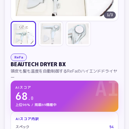
1
/
3
ReFa
BEAUTECH DRYER BX
頭皮も髪も温度を自動制御するReFaのハイエンドドライヤ
ー
AI
AIスコア
68
.
0
上位96% / 掲載69機種中
AIスコア内訳
スペック
54