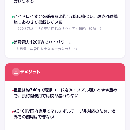
分けられる
ハイドロイオンを従来品比約1.2倍に強化し、遠赤外線機
能もあわせて搭載している
（
選び方ガイドで重視される「ヘアケア機能」に該当
）
消費電力1200Wでハイパワー。
大風量・速乾性を支える十分な出力です
△
デメリット
重量は約740g（電源コード込み・ノズル別）とやや重め
で、長時間使用では腕が疲れやすい
AC100V国内専用でマルチボルテージ非対応のため、海
外での使用はできない