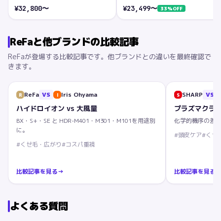
¥
32,800
〜
¥
23,499
〜
33
%OFF
ReFa
と他ブランドの比較記事
ReFa
が登場する比較記事です。他ブランドとの違いを最終確認で
きます。
ReFa
VS
Iris Ohyama
SHARP
VS
R
I
S
ハイドロイオン vs 大風量
プラズマクラス
BX・S+・SE と HDR-M401・M301・M101を用途別
化学的機序の差、IB
に。
#
頭皮ケア
#
くせ
#
くせ毛・広がり
#
コスパ重視
比較記事を見る
→
比較記事を見る
よくある質問