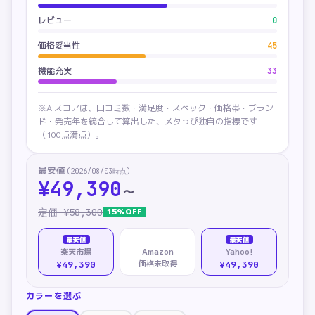
レビュー
0
価格妥当性
45
機能充実
33
※AIスコアは、口コミ数・満足度・スペック・価格帯・ブラン
ド・発売年を統合して算出した、メタっぴ独自の指標です
（100点満点）。
最安値
(
2026/08/03
時点)
¥
49,390
〜
定価 ¥
58,300
15
%OFF
最安値
最安値
楽天市場
Amazon
Yahoo!
価格未取得
¥49,390
¥49,390
カラーを選ぶ