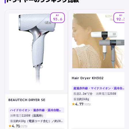
AI
AI
93.6
92.3
Hair Dryer KH302
超遠赤外線・マイナスイオン・温冷自動切替（SWINGモード）・スカルプモード・GLOSSモード
風量
消費電力
2.2m³/分
1250W
重量
BEAUTECH DRYER SE
約348g
★
4.77
(
135
)
ハイドロイオン・遠赤外線・温冷自動切替（センシングプログラム）・MOISTモード
消費電力
1100W（温風時）
重量
約418g（電源コード含む）／約280g（本体のみ）
★
4.71
(
225
)