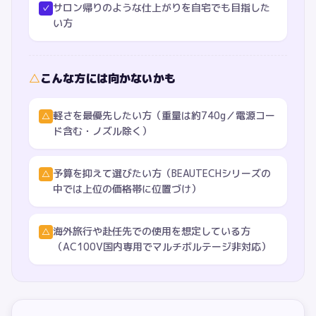
サロン帰りのような仕上がりを自宅でも目指した
✓
い方
△
こんな方には向かないかも
軽さを最優先したい方（重量は約740g／電源コー
△
ド含む・ノズル除く）
予算を抑えて選びたい方（BEAUTECHシリーズの
△
中では上位の価格帯に位置づけ）
海外旅行や赴任先での使用を想定している方
△
（AC100V国内専用でマルチボルテージ非対応）