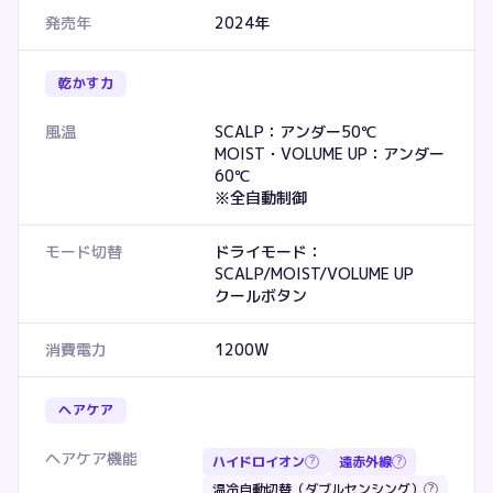
発売年
2024年
乾かす力
風温
SCALP：アンダー50℃
MOIST・VOLUME UP：アンダー
60℃
※全自動制御
モード切替
ドライモード：
SCALP/MOIST/VOLUME UP
クールボタン
消費電力
1200W
ヘアケア
ヘアケア機能
ハイドロイオン
遠赤外線
?
?
温冷自動切替（ダブルセンシング）
?