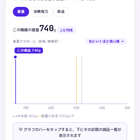
重量
消費電力
風温
740
重量：この商品 740g。カテゴリ中央値 480g。上位 
g
この機種の
重量
98
%
上位
重量
の分布（
g・
縦軸: 機種数）
右にいくほど良い値 →
この商品
740g
700
600
500
400
300
中央値 480g
軽量の目安 500g以下
💡 グラフのバーをタップすると、下にその区間の商品一覧が
表示されます