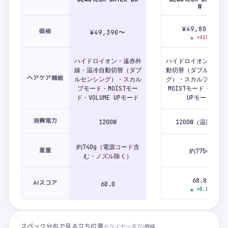
W
¥49,800〜
価格
¥49,390〜
▲
+410
ハイドロイオン・遠赤外
ハイドロイオン・温冷
線・温冷自動切替（ダブ
動切替（ダブルセンシ
ヘアケア機能
ルセンシング）・スカル
グ）・スカルプモード
プモード・MOISTモー
MOISTモード・VOLUM
ド・VOLUME UPモード
UPモード
消費電力
1200W
1200W（温風時）
約740g（電源コード含
重量
約775g
む・ノズル除く）
68.8
AIスコア
68.0
▲
+0.8
スペック分布で見る立ち位置
ドライヤー
全
70
機種