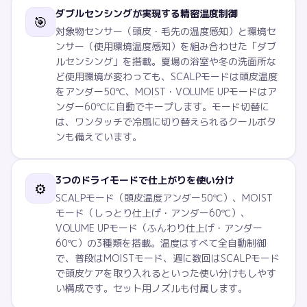
ダブルセンシングが実現する精密温度制御
🎯
対象物センサー（頭皮・毛先の温度感知）と環境セ
ンサー（使用環境温度感知）を組み合わせた「ダブ
ルセンシング」を搭載。夏場の浴室や冬の洗面所な
ど使用環境が変わっても、SCALPモードは頭皮温度
をアンダー50℃、MOIST・VOLUME UPモードはア
ンダー60℃に自動でキープします。モード切替に
は、ワンタッチで冷風に切り替えられるクールボタ
ンも備えています。
3つのドライモードで仕上がりを使い分け
⚙️
SCALPモード（頭皮温度アンダー50℃）、MOIST
モード（しっとり仕上げ・アンダー60℃）、
VOLUME UPモード（ふんわり仕上げ・アンダー
60℃）の3種類を搭載。温度はすべて全自動制御
で、普段はMOISTモード、週に数回はSCALPモード
で頭皮ケアを取り入れるといった使い分けもしやす
い構成です。セット用ノズルも付属します。