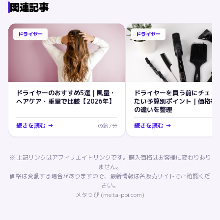
関連記事
ドライヤー
ドライヤー
ドライヤーのおすすめ5選｜風量・
ドライヤーを買う前にチェッ
ヘアケア・重量で比較【2026年】
たい予算別ポイント｜価格帯
の違いを整理
続きを読む →
続きを読む →
約
7
分
※ 上記リンクはアフィリエイトリンクです。購入価格はお客様に変わりあり
ません。
価格は変動する場合がありますので、最新情報は各販売サイトでご確認くだ
さい。
メタっぴ (meta-ppi.com)