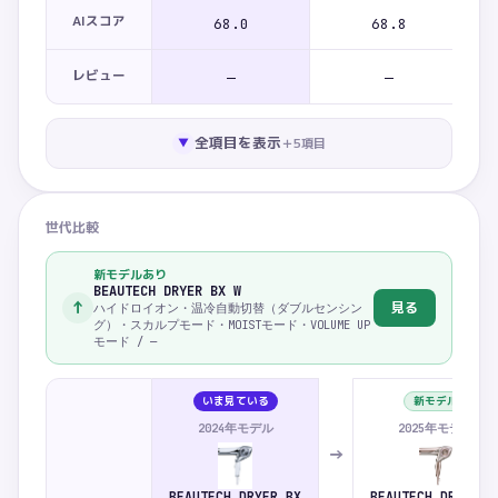
AIスコア
68.0
68.8
レビュー
—
—
全項目を表示
＋
5
項目
▼
世代比較
新モデルあり
BEAUTECH DRYER BX W
↑
見る
ハイドロイオン・温冷自動切替（ダブルセンシン
グ）・スカルプモード・MOISTモード・VOLUME UP
モード / —
いま見ている
新モデル
2024年モデル
2025年モデル
→
BEAUTECH DRYER BX
BEAUTECH DRYER B