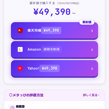
最安値で購入する
(
2026/08/03
時点)
¥
49,390
〜
最安値
›
楽天市場
¥
49,390
R
›
Amazon
価格未取得
a
›
Yahoo!
¥
49,390
Y!
メタっぴの評価方法
詳しく見る
情報源