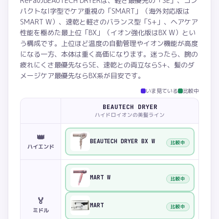
ReFaのBEAUTECH DRYERは、軽さ最優先の「SE」、コン
パクトなI字型でケア重視の「SMART」（海外対応版は
SMART W）、速乾と軽さのバランス型「S+」、ヘアケア
性能を極めた最上位「BX」（イオン強化版はBX W）とい
う構成です。上位ほど温度の自動管理やイオン機能が高度
になる一方、本体は重く高価になります。迷ったら、腕の
疲れにくさ最優先ならSE、速乾との両立ならS+、髪のダ
メージケア最優先ならBX系が目安です。
いま見ている
比較中
BEAUTECH DRYER
ハイドロイオンの美髪ライン
👑
BEAUTECH DRYER BX W
比較中
ハイエンド
MART W
比較中
🏅
MART
比較中
ミドル