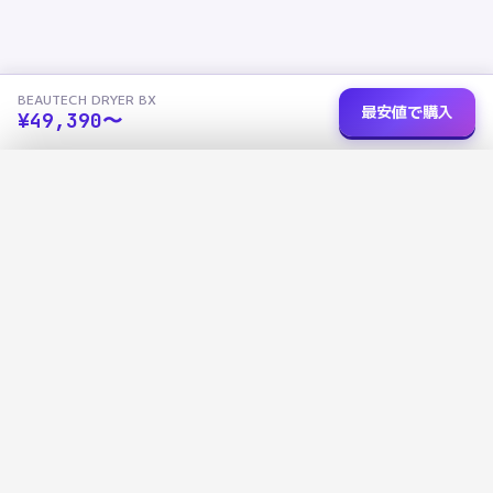
BEAUTECH DRYER BX
最安値で購入
¥
49,390
〜
ショップを選択
✕
BEAUTECH DRYER BX
最安値
データで選ぶ、あなたにぴったりの家電を
›
楽天市場
¥
49,390
R
広告に左右されないデータ評価で、本当に良い商品を見つけよう
1138
+
13
3
›
Amazon
価格未取得
a
掲載商品
カテゴリ
ショップ比較
›
Yahoo!
¥
49,390
Y!