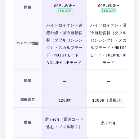
¥49,390〜
¥49,800〜
価格
15
%OFF
33
%OFF
ハイドロイオン・遠
ハイドロイオン・温
ハ
赤外線・温冷自動切
冷自動切替（ダブル
冷
替（ダブルセンシン
センシング）・スカ
ヘアケア機能
ン
グ）・スカルプモー
ルプモード・MOIST
ド・MOISTモード・
モード・VOLUME UP
VOLUME UPモード
モード
風量
—
—
消費電力
1200W
1200W（温風時）
約740g（電源コード
約
重量
約775g
含む・ノズル除く）
含