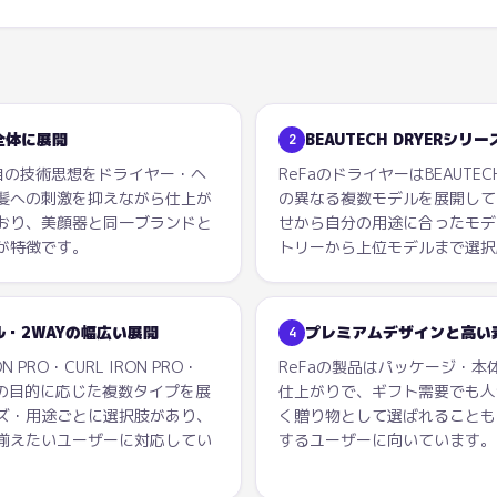
全体に展開
BEAUTECH DRYERシ
2
独自の技術思想をドライヤー・ヘ
ReFaのドライヤーはBEAUTEC
髪への刺激を抑えながら仕上が
の異なる複数モデルを展開して
おり、美顔器と同一ブランドと
せから自分の用途に合ったモデ
が特徴です。
トリーから上位モデルまで選択
・2WAYの幅広い展開
プレミアムデザインと高い
4
 PRO・CURL IRON PRO・
ReFaの製品はパッケージ・
リングの目的に応じた複数タイプを展
仕上がりで、ギフト需要でも人
ズ・用途ごとに選択肢があり、
く贈り物として選ばれることも
揃えたいユーザーに対応してい
するユーザーに向いています。