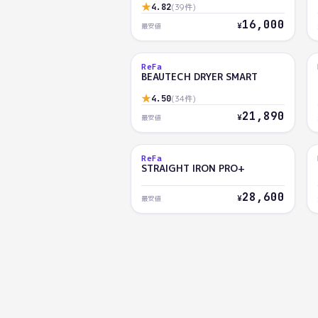
★
4.82
(
39
件)
16,000
¥
最安値
ReFa
AI
BEAUTECH DRYER SMART
86.2
★
4.50
(
34
件)
21,890
¥
最安値
ReFa
AI
STRAIGHT IRON PRO+
72.2
28,600
¥
最安値