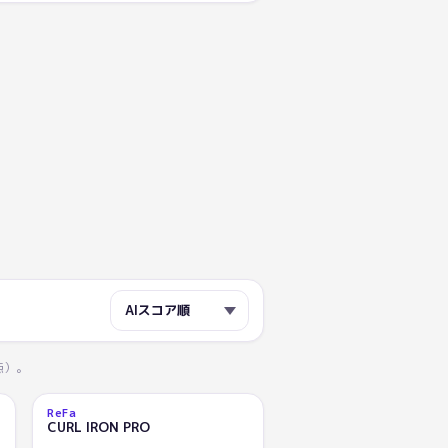
点）。
ReFa
AI
CURL IRON PRO
86.7