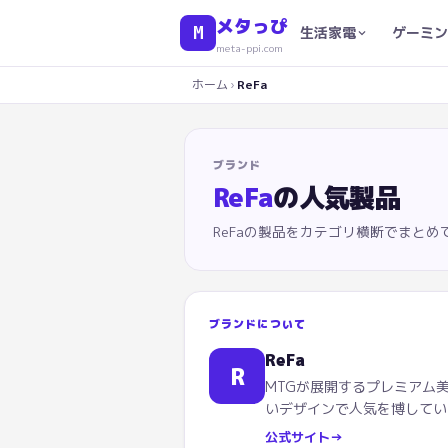
メタっぴ
M
生活家電
ゲーミン
meta-ppi.com
ホーム
›
ReFa
ブランド
ReFa
の人気製品
ReFa
の製品をカテゴリ横断でまとめ
ブランドについて
ReFa
R
MTGが展開するプレミアム
いデザインで人気を博してい
公式サイト
→