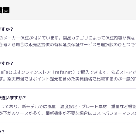
質問
ですか？
年間のメーカー保証が付いています。製品カテゴリによって保証内容が異
を考える場合は販売店提供の有料延長保証サービスも選択肢のひとつで
ですか？
ReFa公式オンラインストア（refa.net）で購入できます。公式ス
す。楽天市場ではポイント還元を含めた実質価格で比較するのが一般的
が違いますか？
を行っており、新モデルでは風量・温度設定・プレート素材・重量など機
が下がるケースが多く、最新機能が不要な場合はコストパフォーマンス
か？