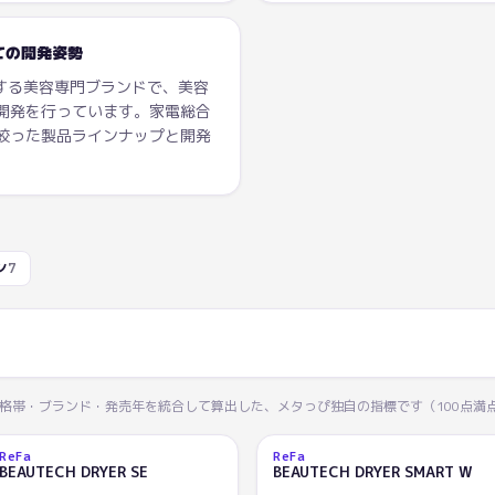
ての開発姿勢
開する美容専門ブランドで、美容
開発を行っています。家電総合
絞った製品ラインナップと開発
ン
7
価格帯・ブランド・発売年を統合して算出した、メタっぴ独自の指標です（100点満
ReFa
ReFa
AI
AI
2
3
BEAUTECH DRYER SE
BEAUTECH DRYER SMART W
93.2
93.1