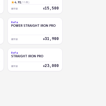
★
4.91
(
11
件)
7
15,500
¥
最安値
ReFa
AI
POWER STRAIGHT IRON PRO
72.4
0
31,900
¥
最安値
ReFa
AI
STRAIGHT IRON PRO
71.3
0
23,000
¥
最安値