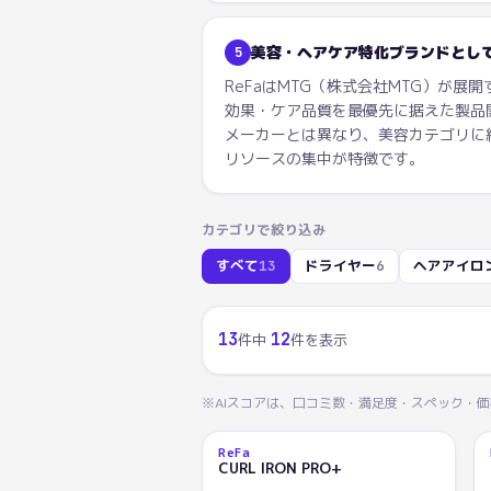
美容・ヘアケア特化ブランドとし
5
ReFaはMTG（株式会社MTG）が展
効果・ケア品質を最優先に据えた製品
メーカーとは異なり、美容カテゴリに
リソースの集中が特徴です。
カテゴリで絞り込み
すべて
13
ドライヤー
6
ヘアアイロ
13
12
件中
件を表示
※AIスコアは、口コミ数・満足度・スペック・
ReFa
AI
1
CURL IRON PRO+
95.8