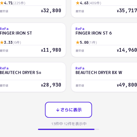
★
★
4.71
(
225
件)
4.63
(
489
件)
32,800
35,71
¥
¥
最安値
最安値
ReFa
ReFa
AI
AI
FINGER IRON ST
FINGER IRON ST 6
77.1
76.2
★
★
3.33
(
6
件)
5.00
(
1
件)
11,980
14,96
¥
¥
最安値
最安値
ReFa
ReFa
AI
AI
BEAUTECH DRYER S+
BEAUTECH DRYER BX W
71.7
71.6
28,930
49,80
¥
¥
最安値
最安値
さらに表示
13
件中
12
件を表示中