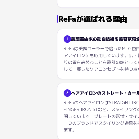
ReFa
が選ばれる理由
美顔器由来の独自技術を美容家電
1
ReFaは美顔ローラーで培ったMTG
アアイロンにも応用しています。肌・
りの質を高めることを設計の軸として
して一貫したケアコンセプトを持つ点
ヘアアイロンのストレート・カール
3
ReFaのヘアアイロンはSTRAIGHT IRON
FINGER IRON STなど、スタイ
開しています。プレートの形状・サイ
一つのブランドでスタイリング道具を
ます。