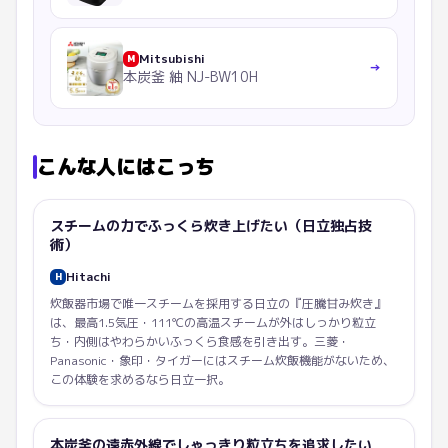
Mitsubishi
M
→
本炭釜 紬 NJ-BW10H
こんな人にはこっち
スチームの力でふっくら炊き上げたい（日立独占技
術）
Hitachi
H
炊飯器市場で唯一スチームを採用する日立の『圧騰甘み炊き』
は、最高1.5気圧・111℃の高温スチームが外はしっかり粒立
ち・内側はやわらかいふっくら食感を引き出す。三菱・
Panasonic・象印・タイガーにはスチーム炊飯機能がないため、
この体験を求めるなら日立一択。
本炭釜の遠赤外線でしゃっきり粒立ちを追求したい