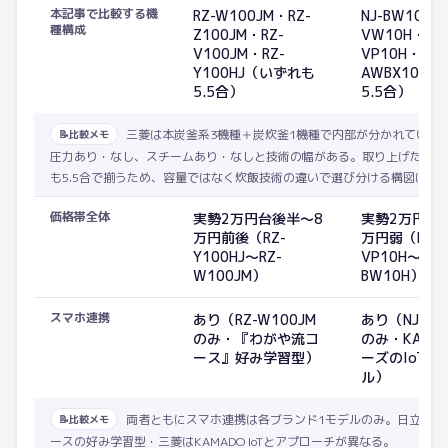
本記事で比較する機
RZ-W100JM・RZ-
NJ-BW10H・
種構成
Z100JM・RZ-
VW10H・NJ-
V100JM・RZ-
VP10H・NJ-
Y100HJ（いずれも
AWBX10（
5.5合）
5.5合）
三菱は本炭釜系3機種＋炭炊釜1機種で内部が分かれている
📝
比較メモ
圧力あり・なし、スチームあり・なしと技術の幅がある。取り上げた機種
も5.5合で揃うため、容量ではなく炊飯技術の違いで選び分ける構図にな
価格帯全体
実勢2万円台後半〜8
実勢2万円台
万円前後（RZ-
万円弱（NJ-
Y100HJ〜RZ-
VP10H〜NJ-
W100JM）
BW10H）
スマホ連携
あり（RZ-W100JM
あり（NJ-AW
のみ・『わがや流コ
のみ・KAMA
ース』好み学習型）
ーズのIoT対
ル）
両者ともにスマホ連携は各ブランド1モデルのみ。日立はわ
📝
比較メモ
ースの好み学習型・三菱はKAMADO IoTとアプローチが異なる。