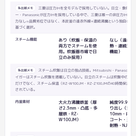
三菱は圧力IHを全モデルで採用していない。日立・象印・
📝
比較メモ
ー・Panasonicが圧力IHを採用している中で、三菱は唯一の非圧力IHブ
力なし=品質劣位ではなく、本炭釜の遠赤外線+連続沸騰という独自の炊
基づく選択。
スチーム機能
あり（炊飯・保温の
なし（遠赤外
両方でスチームを使
熱・連続沸騰
用。炊飯器市場で日
機能）
立のみ採用）
スチーム炊飯は日立の独占技術。Mitsubishi・Panasoni
📝
比較メモ
イガーはスチーム炊飯を搭載していない。日立のスチームは炊飯中の高温
だけでなく、スチーム保温（RZ-W100JM・RZ-Z100JMの40時間保温）
されている。
内釜素材
大火力沸騰鉄釜（厚
純度99.9%
さ2.3mm・凸底・多
り出し（釜底
層鉄・RZ-
10mm・内面
W100JM）
コート・遠赤
射熱・NJ-BW