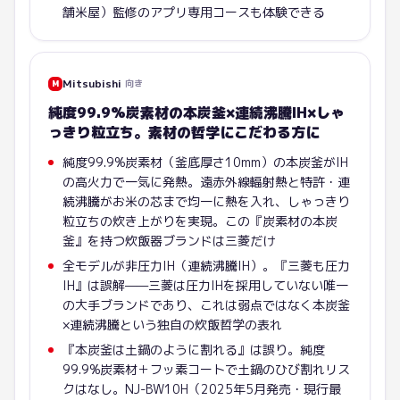
舗米屋）監修のアプリ専用コースも体験できる
Mitsubishi
向き
M
純度99.9%炭素材の本炭釜×連続沸騰IH×しゃ
っきり粒立ち。素材の哲学にこだわる方に
純度99.9%炭素材（釜底厚さ10mm）の本炭釜がIH
の高火力で一気に発熱。遠赤外線輻射熱と特許・連
続沸騰がお米の芯まで均一に熱を入れ、しゃっきり
粒立ちの炊き上がりを実現。この『炭素材の本炭
釜』を持つ炊飯器ブランドは三菱だけ
全モデルが非圧力IH（連続沸騰IH）。『三菱も圧力
IH』は誤解——三菱は圧力IHを採用していない唯一
の大手ブランドであり、これは弱点ではなく本炭釜
×連続沸騰という独自の炊飯哲学の表れ
『本炭釜は土鍋のように割れる』は誤り。純度
99.9%炭素材＋フッ素コートで土鍋のひび割れリス
クはなし。NJ-BW10H（2025年5月発売・現行最