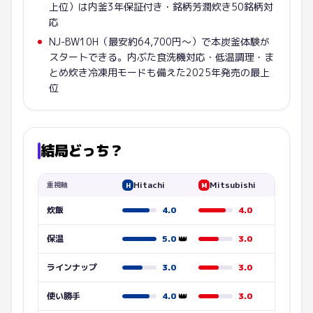
上位）は内釜3年保証付き・銘柄芳潤炊き50銘柄対
応
NJ-BW10H（最安約64,700円〜）で本炭釜体験が
スタートできる。内ぶた食洗機対応・低温調理・ま
とめ炊き冷凍用モードも備えた2025年発売の最上
位
結局どっち？
Hitachi
Mitsubishi
重視軸
H
M
炊飯
4.0
4.0
👑
保温
5.0
3.0
ラインナップ
3.0
3.0
👑
使い勝手
4.0
3.0