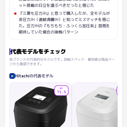
ット搭載の日立を選ぶべきだったと感じた
『三菱も圧力IH』と思って購入したが、全モデルが
非圧力IH（連続沸騰IH）と知ってミスマッチを感じ
た。圧力IHの『もちもち・ふっくら加圧系』食感を
期待していた場合の後悔パターン
代表モデルをチェック
各ブランドの代表的なモデルです。詳細スペック・最安値は商品ペー
ジから確認できます。
Hitachi
の代表モデル
H
AI
AI
71.5
71.