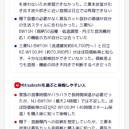
を使わないため実現できなかった。三菱本炭釜が引
き出す炭火炊きに近い食感は日立では再現できない
棚下設置の必要がなく蒸気カット設計の価値が自分
の生活スタイルに合わなかった。三菱NJ-
BW10H（銘柄50品種・低温調理・内ぶた食洗機対
応）の機能の方が自分には合っていた
三菱NJ-BW10H（流通最安約64,700円〜）と日立
RZ-W100JM（約70,980円）がほぼ同価格帯と知ら
ず、十分な比較検討ができていなかった。価格差よ
りも食感・機能の向き不向きで判断するべきだった
Mitsubishi
を選ぶと後悔しやすい人
M
家族の食事時間がバラバラで長時間保温が必要だっ
たが、NJ-BW10H（最大24時間）では不足した。ほ
ぼ同価格帯の日立RZ-W100JM（40時間スチーム保
温）を購入後に知って後悔した
棚下・食器棚内への収納を想定していたが、三菱本
炭釜は蒸気カット非搭載と購入後に知った。蒸気カ