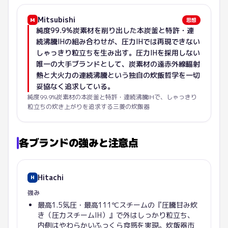
Mitsubishi
M
思想
純度99.9%炭素材を削り出した本炭釜と特許・連
続沸騰IHの組み合わせが、圧力IHでは再現できない
しゃっきり粒立ちを生み出す。圧力IHを採用しない
唯一の大手ブランドとして、炭素材の遠赤外線輻射
熱と大火力の連続沸騰という独自の炊飯哲学を一切
妥協なく追求している。
純度99.9%炭素材の本炭釜と特許・連続沸騰IHで、しゃっきり
粒立ちの炊き上がりを追求する三菱の炊飯器
各ブランドの強みと注意点
Hitachi
H
強み
最高1.5気圧・最高111℃スチームの『圧騰甘み炊
き（圧力スチームIH）』で外はしっかり粒立ち、
内側はやわらかいふっくら食感を実現。炊飯器市