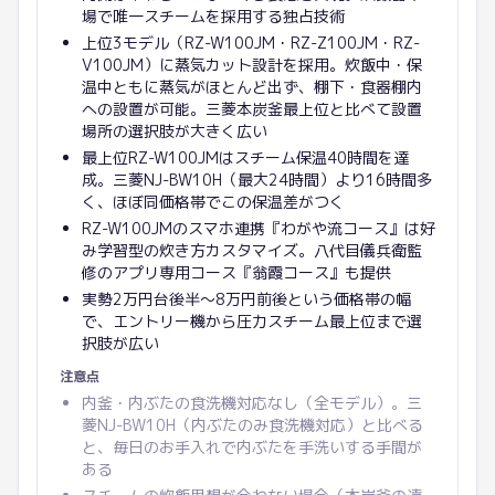
場で唯一スチームを採用する独占技術
上位3モデル（RZ-W100JM・RZ-Z100JM・RZ-
V100JM）に蒸気カット設計を採用。炊飯中・保
温中ともに蒸気がほとんど出ず、棚下・食器棚内
への設置が可能。三菱本炭釜最上位と比べて設置
場所の選択肢が大きく広い
最上位RZ-W100JMはスチーム保温40時間を達
成。三菱NJ-BW10H（最大24時間）より16時間多
く、ほぼ同価格帯でこの保温差がつく
RZ-W100JMのスマホ連携『わがや流コース』は好
み学習型の炊き方カスタマイズ。八代目儀兵衛監
修のアプリ専用コース『翁霞コース』も提供
実勢2万円台後半〜8万円前後という価格帯の幅
で、エントリー機から圧力スチーム最上位まで選
択肢が広い
注意点
内釜・内ぶたの食洗機対応なし（全モデル）。三
菱NJ-BW10H（内ぶたのみ食洗機対応）と比べる
と、毎日のお手入れで内ぶたを手洗いする手間が
ある