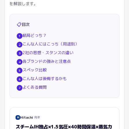
を解説します。
📋
目次
結局どっち？
1
こんな人にはこっち（用途別）
2
2社の思想・スタンスの違い
3
各ブランドの強みと注意点
4
スペック比較
5
こんな人は後悔するかも
6
よくある質問
7
Hitachi
向き
H
スチームIH独占×1.5気圧×40時間保温×蒸気カ