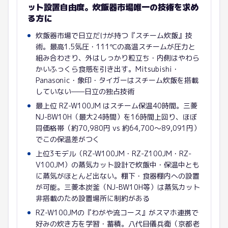
ット設置自由度。炊飯器市場唯一の技術を求め
る方に
炊飯器市場で日立だけが持つ『スチーム炊飯』技
術。最高1.5気圧・111℃の高温スチームが圧力と
組み合わさり、外はしっかり粒立ち・内側はやわら
かいふっくら食感を引き出す。Mitsubishi・
Panasonic・象印・タイガーはスチーム炊飯を搭載
していない——日立の独占技術
最上位 RZ-W100JM はスチーム保温40時間。三菱
NJ-BW10H（最大24時間）を16時間上回り、ほぼ
同価格帯（約70,980円 vs 約64,700〜89,091円）
でこの保温差がつく
上位3モデル（RZ-W100JM・RZ-Z100JM・RZ-
V100JM）の蒸気カット設計で炊飯中・保温中とも
に蒸気がほとんど出ない。棚下・食器棚内への設置
が可能。三菱本炭釜（NJ-BW10H等）は蒸気カット
非搭載のため設置場所に制約がある
RZ-W100JMの『わがや流コース』がスマホ連携で
好みの炊き方を学習・蓄積。八代目儀兵衛（京都老