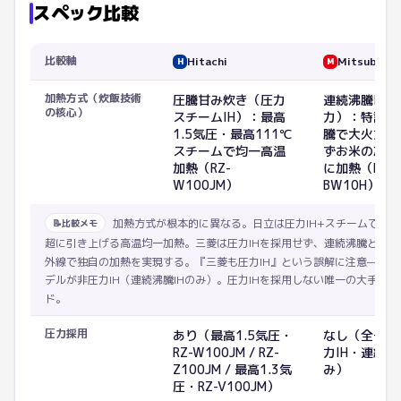
スペック比較
比較軸
Hitachi
Mitsubishi
H
M
加熱方式（炊飯技術
圧騰甘み炊き（圧力
連続沸騰IH
の核心）
スチームIH）：最高
力）：特許・
1.5気圧・最高111℃
騰で大火力を
スチームで均一高温
ずお米の芯ま
加熱（RZ-
に加熱（NJ-
W100JM）
BW10H）
加熱方式が根本的に異なる。日立は圧力IH+スチームで沸点を
📝
比較メモ
超に引き上げる高温均一加熱。三菱は圧力IHを採用せず、連続沸騰と本炭
外線で独自の加熱を実現する。『三菱も圧力IH』という誤解に注意——三
デルが非圧力IH（連続沸騰IHのみ）。圧力IHを採用しない唯一の大手炊
ド。
圧力採用
あり（最高1.5気圧・
なし（全モデ
RZ-W100JM / RZ-
力IH・連続沸
Z100JM / 最高1.3気
み）
圧・RZ-V100JM）