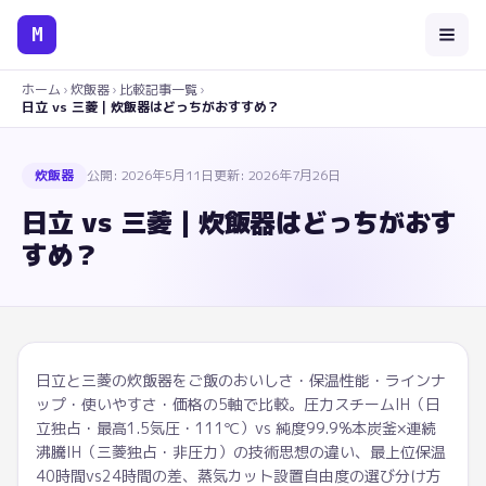
M
ホーム
›
炊飯器
›
比較記事一覧
›
日立 vs 三菱｜炊飯器はどっちがおすすめ？
炊飯器
公開:
2026年5月11日
更新:
2026年7月26日
日立 vs 三菱｜炊飯器はどっちがおす
すめ？
日立と三菱の炊飯器をご飯のおいしさ・保温性能・ラインナ
ップ・使いやすさ・価格の5軸で比較。圧力スチームIH（日
立独占・最高1.5気圧・111℃）vs 純度99.9%本炭釜×連続
沸騰IH（三菱独占・非圧力）の技術思想の違い、最上位保温
40時間vs24時間の差、蒸気カット設置自由度の選び分け方