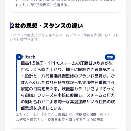
インナップ内で最安帯に位置する。
2社の思想・スタンスの違い
スペックの優劣だけでは見えない、各ブランドが何を大事にしている
かを比較できます。
Hitachi
H
思想
最高1.5気圧・111℃スチームの圧騰甘み炊きが生
むふっくら炊き上がり。棚下に収納できる蒸気カッ
ト設計と、八代目儀兵衛監修のブランド品質が、ご
はんへのこだわりを持ちながらも実用性を重視する
家庭の日常を支える。炊飯器カテゴリでは『ふっく
ら御膳』シリーズを中核に展開し、スチームと圧力
の組み合わせによる均一な高温加熱という独自の炊
飯思想を追求している。
圧力スチームIH『ふっくら御膳』で、炊飯器市場唯一のスチー
ム炊飯と蒸気カット設置自由度を両立する日立の炊飯器