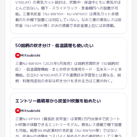
V100JM）の蒸気カット設計は、炊飯中・保温中ともに蒸気がほ
とんど出ない。棚下・スライドラック・食器棚内への設置が可
能。三菱本炭釜（NJ-BW10H・NJ-VW10H）は蒸気カット非搭
載のため棚下設置には対応していない。なお三菱の蒸気レスは炭
炊釜（NJ-VP10H等）のみの搭載で本炭釜最上位には非搭載。
50銘柄の炊き分け・低温調理も使いたい
Mitsubishi
M
三菱NJ-BW10H（2025年5月発売）は銘柄芳潤炊き（50銘柄対
応）・低温調理機能・まとめ炊き冷凍用モード・玄米モードと多
機能。日立RZ-W100JMのスマホ連携好み学習型とは異なる、銘
柄・料理用途別の多彩な炊き分けを求める方は三菱が向く。
エントリー価格帯から炭釜IH炊飯を始めたい
Mitsubishi
M
三菱NJ-VP10H（備長炭 炭炊釜）は実勢2万円台後半で炭コート
IH炊飯が体験できるエントリーモデル。蒸気レス搭載で棚下設置
も可能。純度99.9%炭素材の本炭釜（NJ-BW10H等）ではない
が、炭釜IHの体験をコスパよく始めるための選択肢として三菱ラ