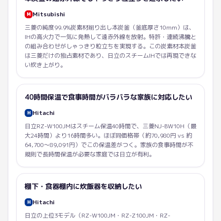
Mitsubishi
M
三菱の純度99.9%炭素材削り出し本炭釜（釜底厚さ10mm）は、
IHの高火力で一気に発熱して遠赤外線を放射。特許・連続沸騰と
の組み合わせがしゃっきり粒立ちを実現する。この炭素材本炭釜
は三菱だけの独占素材であり、日立のスチームIHでは再現できな
い炊き上がり。
40時間保温で食事時間がバラバラな家族に対応したい
Hitachi
H
日立RZ-W100JMはスチーム保温40時間で、三菱NJ-BW10H（最
大24時間）より16時間多い。ほぼ同価格帯（約70,980円 vs 約
64,700〜89,091円）でこの保温差がつく。家族の食事時間が不
規則で長時間保温が必要な家庭では日立が有利。
棚下・食器棚内に炊飯器を収納したい
Hitachi
H
日立の上位3モデル（RZ-W100JM・RZ-Z100JM・RZ-