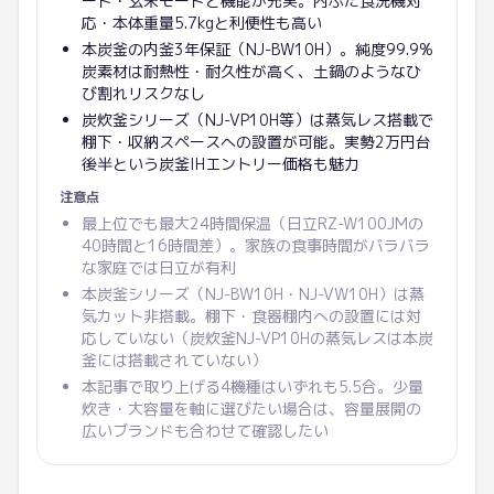
ード・玄米モードと機能が充実。内ぶた食洗機対
応・本体重量5.7kgと利便性も高い
本炭釜の内釜3年保証（NJ-BW10H）。純度99.9%
炭素材は耐熱性・耐久性が高く、土鍋のようなひ
び割れリスクなし
炭炊釜シリーズ（NJ-VP10H等）は蒸気レス搭載で
棚下・収納スペースへの設置が可能。実勢2万円台
後半という炭釜IHエントリー価格も魅力
注意点
最上位でも最大24時間保温（日立RZ-W100JMの
40時間と16時間差）。家族の食事時間がバラバラ
な家庭では日立が有利
本炭釜シリーズ（NJ-BW10H・NJ-VW10H）は蒸
気カット非搭載。棚下・食器棚内への設置には対
応していない（炭炊釜NJ-VP10Hの蒸気レスは本炭
釜には搭載されていない）
本記事で取り上げる4機種はいずれも5.5合。少量
炊き・大容量を軸に選びたい場合は、容量展開の
広いブランドも合わせて確認したい