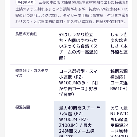
三菱の本炭釜は純度99.9%炭素材を削り出した特殊素材。
📝
比較メモ
土鍋のように割れる』という誤解があるが、純度99.9%炭素材+フッ素コ
鍋のひび割れリスクはなし。タイガー本土鍋（萬古焼・付けおき厳禁・落
れリスク）とは根本的に素材・耐久性が異なる。内釜3年保証付き。
食感の方向性
外はしっかり粒立
しゃっきり粒
ち・内側はやわらか
炭火炊きに近
いふっくら食感（ス
しさ（本炭釜
チームの均一高温加
外線と連続沸
熱）
炊き分け・カスタマ
コース選択型・スマ
銘柄芳潤炊き
イズ
ホ連携（RZ-
柄対応）・炊
W100JMのみ・『わ
コース選択（N
がや流コース』好み
BW10H）
学習型）
保温時間
👑
最大40時間スチー
あり（最大2
ム保温（RZ-
NJ-BW10H）
W100JM・RZ-
おい保温12
Z100JM）/ 最大
常保温24時
24時間スチーム保
ード切替（NJ
温（RZ-
VW10H）/