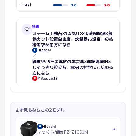
コスパ
3.0
3.0
結論
💡
スチームIH独占×1.5気圧×40時間保温×蒸
気カット設置自由度。炊飯器市場唯一の技
術を求める方に
なら
Hitachi
H
／
純度99.9%炭素材の本炭釜×連続沸騰IH×
しゃっきり粒立ち。素材の哲学にこだわる
方に
なら
Mitsubishi
M
まず見るならこの2モデル
Hitachi
H
→
ふっくら御膳 RZ-Z100JM