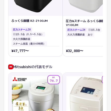
ふっくら御膳 RZ-Z100JM
圧力&スチーム ふっくら御膳 RZ
V100JM
圧力スチームIH
容量
圧力スチームIH
5.5合
容量
5.5合（0.5〜5.5合）
大火力沸騰鉄釜
あり
大火力沸騰鉄釜
スチーム保温（最大40時間）
¥
47,777
〜
¥
32,000
〜
Mitsubishi
の代表モデル
M
AI
AI
76.7
71.