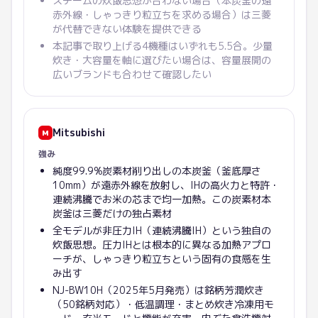
スチームの炊飯思想が合わない場合（本炭釜の遠
赤外線・しゃっきり粒立ちを求める場合）は三菱
が代替できない体験を提供できる
本記事で取り上げる4機種はいずれも5.5合。少量
炊き・大容量を軸に選びたい場合は、容量展開の
広いブランドも合わせて確認したい
Mitsubishi
M
強み
純度99.9%炭素材削り出しの本炭釜（釜底厚さ
10mm）が遠赤外線を放射し、IHの高火力と特許・
連続沸騰でお米の芯まで均一加熱。この炭素材本
炭釜は三菱だけの独占素材
全モデルが非圧力IH（連続沸騰IH）という独自の
炊飯思想。圧力IHとは根本的に異なる加熱アプロ
ーチが、しゃっきり粒立ちという固有の食感を生
み出す
NJ-BW10H（2025年5月発売）は銘柄芳潤炊き
（50銘柄対応）・低温調理・まとめ炊き冷凍用モ