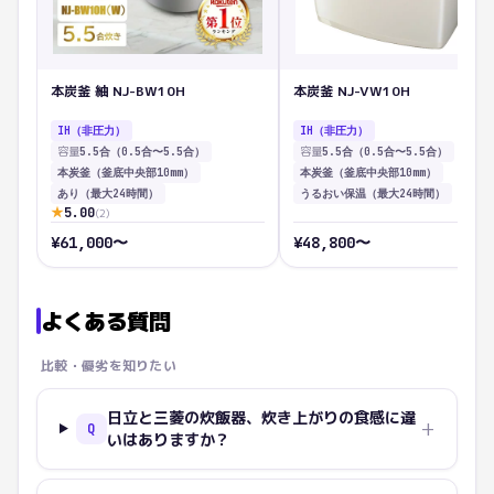
本炭釜 紬 NJ-BW10H
本炭釜 NJ-VW10H
IH（非圧力）
IH（非圧力）
容量
容量
5.5合（0.5合〜5.5合）
5.5合（0.5合〜5.5合）
本炭釜（釜底中央部10mm）
本炭釜（釜底中央部10mm）
あり（最大24時間）
うるおい保温（最大24時間）
★
5.00
(
2
)
¥
61,000
〜
¥
48,800
〜
よくある質問
比較・優劣を知りたい
日立と三菱の炊飯器、炊き上がりの食感に違
+
Q
いはありますか？