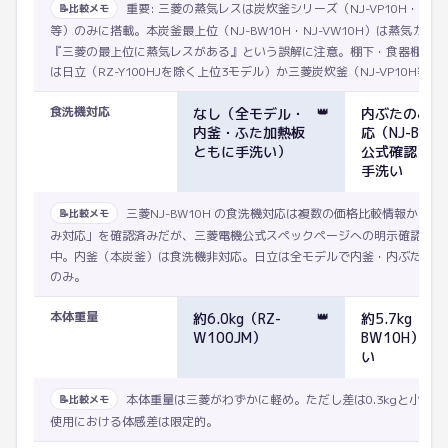
重要: 三菱の蒸気レスは炭炊釜シリーズ（NJ-VP10H・NJ-XS
📝
比較メモ
等）のみに搭載。本炭釜最上位（NJ-BW10H・NJ-VW10H）は蒸気カッ
『三菱の最上位に蒸気レスがある』という誤解に注意。棚下・食器棚内へ
は日立（RZ-Y100HJを除く上位3モデル）か三菱炭炊釜（NJ-VP10H等
食洗機対応
👑
なし（全モデル・
内ぶたのみ食
内釜・ふた加熱板
応（NJ-BW1
ともに手洗い）
公式確認）/ 
手洗い
三菱NJ-BW10H の食洗機対応は複数の価格比較情報から「
📝
比較メモ
み対応」を確認済みだが、三菱電機公式スペックページへの明示確認は PM
中。内釜（本炭釜）は食洗機非対応。日立は全モデルで内釜・内ぶたとも
のみ。
本体重量
👑
約6.0kg（RZ-
約5.7kg（NJ-
W100JM）
BW10H）→ 0
い
本体重量は三菱がわずかに軽め。ただし差は0.3kgと小さ
📝
比較メモ
使用における体感差は限定的。