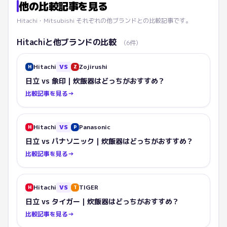
他の比較記事を見る
Hitachi
・
Mitsubishi
それぞれの他ブランドとの比較記事です。
Hitachi
と他ブランドの比較
（
6
件）
Hitachi
VS
Zojirushi
H
Z
日立 vs 象印｜炊飯器はどっちがおすすめ？
比較記事を見る
→
Hitachi
VS
Panasonic
H
P
日立 vs パナソニック｜炊飯器はどっちがおすすめ？
比較記事を見る
→
Hitachi
VS
TIGER
H
T
日立 vs タイガー｜炊飯器はどっちがおすすめ？
比較記事を見る
→