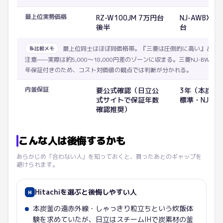
最上位実勢価格
RZ-W100JM 7万円台
NJ-AWBX10
後半
台
最上位同士はほぼ同価格帯。『三菱は圧倒的に高い』とい
📝
比較メモ
注意——実際は約5,000〜18,000円差のゾーンに収まる。三菱NJ-BW10
年保証付きのため、コスト対価値の観点では判断が分かれる。
内釜保証
要公式確認（日立公
3年（本炭釜
式サイトで保証年数
標準・NJ-BW
確認推奨）
こんな人は後悔するかも
あらかじめ「合わない人」を知っておくと、買ったあとのギャップを
避けられます。
Hitachi
を選ぶと後悔しやすい人
H
本炭釜の遠赤外線・しゃっきり粒立ちという炊飯体
験を求めていたが、日立はスチームIHで炭素材の釜