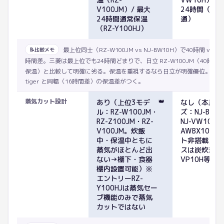
V100JM）/ 最大
24時間（全
24時間通常保温
通）
（RZ-Y100HJ）
最上位同士（RZ-W100JM vs NJ-BW10H）で40時間 vs 2
📝
比較メモ
時間差。三菱は最上位でも24時間どまりで、日立 RZ-W100JM（40時間
保温）と比較して明確に劣る。保温を重視するなら日立が明確優位。hitachi
tiger と同幅（16時間差）の保温差がつく。
蒸気カット設計
👑
あり（上位3モデ
なし（本炭釜
ル：RZ-W100JM・
ズ：NJ-BW10
RZ-Z100JM・RZ-
NJ-VW10H / 
V100JM。炊飯
AWBX10 
中・保温中ともに
ト非搭載）※
蒸気がほとんど出
スは炭炊釜（N
ない→棚下・食器
VP10H等）
棚内設置可能）※
エントリーRZ-
Y100HJは蒸気セー
ブ機能のみで蒸気
カットではない