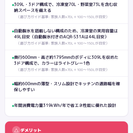
309L・3ドア構成で、冷凍室70L・野菜室73Lを含む収
納スペースを備える
（
選び方ガイド基準: 家族人数×70L＋100〜150Lが目安
）
自動製氷を搭載しない構成のため、冷凍室の実用容量は
49L目安（自動製氷付きのAQR-S31Aは44L目安）
（
選び方ガイド基準: 家族人数×70L＋100〜150Lが目安
）
奥行600mm・高さ約1795mmのボディに309Lを収めた
3ドア構成で、カラーはライトグレー1色
（
選び方ガイド基準: 家族人数×70L＋100〜150Lが目安
）
幅約600mmの薄型・スリム設計でキッチンの通路幅を確
保しやすい
年間消費電力量319kWh/年で省エネ性能に優れた設計
△
デメリット