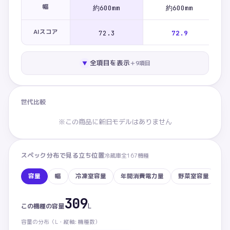
幅
約600mm
約600mm
AIスコア
72.3
72.9
全項目を表示
＋
9
項目
▼
世代比較
※この商品に新旧モデルはありません
スペック分布で見る立ち位置
冷蔵庫
全
167
機種
容量
幅
冷凍室容量
年間消費電力量
野菜室容量
高
309
容量：この商品 309L。カテゴリ内 下から45%の位置。家
L
この機種の
容量
容量
の分布（
L・
縦軸: 機種数）