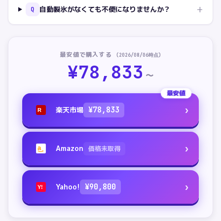
+
自動製氷がなくても不便になりませんか？
Q
最安値で購入する
(
2026/08/06
時点)
¥
78,833
〜
最安値
›
楽天市場
¥
78,833
R
›
Amazon
価格未取得
a
›
Yahoo!
¥
90,800
Y!