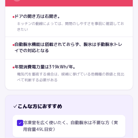
ドアの開き方は右開き。
キッチンの動線によっては、開閉のしやすさを事前に確認してお
きたい
自動製氷機能は搭載されておらず、製氷は手動製氷トレ
イでの対応となる
年間消費電力量は319kWh/年。
電気代を重視する場合は、候補に挙げている他機種の数値と見比
べて判断する必要がある
✓
こんな方におすすめ
冷凍室を広く使いたく、自動製氷は不要な方（実
✓
用容量49L目安）