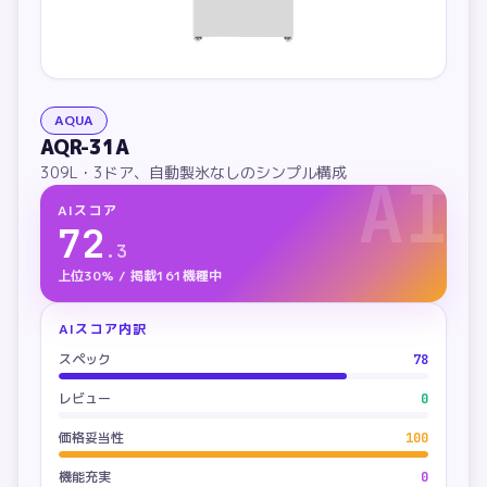
AQUA
AQR-31A
309L・3ドア、自動製氷なしのシンプル構成
AI
AIスコア
72
.
3
上位30% / 掲載161機種中
AIスコア内訳
スペック
78
レビュー
0
価格妥当性
100
機能充実
0