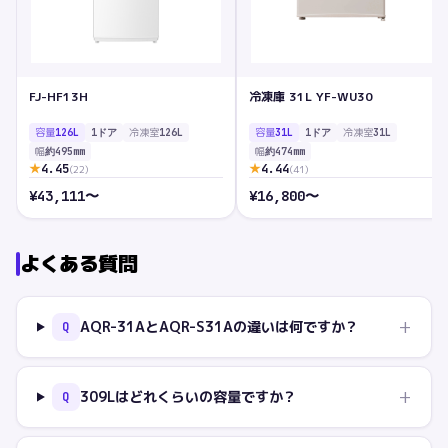
FJ-HF13H
冷凍庫 31L YF-WU30
容量
冷凍室
容量
冷凍室
126L
1ドア
126L
31L
1ドア
31L
幅
幅
約495mm
約474mm
★
★
4.45
4.44
(
22
)
(
41
)
¥
43,111
〜
¥
16,800
〜
よくある質問
+
AQR-31AとAQR-S31Aの違いは何ですか？
Q
+
309Lはどれくらいの容量ですか？
Q