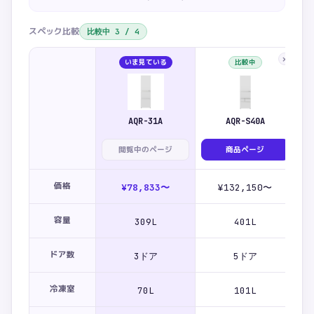
スペック比較
比較中
3
/
4
×
いま見ている
比較中
AQR-31A
AQR-S40A
閲覧中のページ
商品ページ
価格
¥78,833〜
¥132,150〜
容量
309L
401L
ドア数
3ドア
5ドア
冷凍室
70L
101L