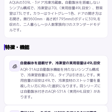
AQUAの309L・3ドア冷凍冷蔵庫。自動製氷を搭載しない
シンプル構成で、冷凍室は70L（実用容量49L目安）、野菜
室は73Lです。カラーはライトグレー1色、ドアの開き方は
右開き。奥行600mm・高さ約1795mmのボディに309Lを
収めた、二人暮らし〜少人数家族向けのスタンダードモデ
ルです。
特徴・機能
自動製氷を搭載せず、冷凍室の実用容量は49L目安
🧊
AQR-31Aは自動製氷機能を持たないシンプル構成
で、冷凍室容量は70L、タイプは引き出しです。実
用容量の目安は49Lで、冷凍食材のストック量を重
視したい方に向いた選択になります。同シリーズに
は自動製氷付きのAQR-S31A（実用44L目安）があ
ります。