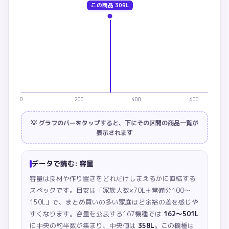
この商品
309L
0
200
400
600
💡 グラフのバーをタップすると、下にその区間の商品一覧が
表示されます
データで読む:
容量
容量は食材や作り置きをどれだけしまえるかに直結する
スペックです。目安は「家族人数×70L＋常備分100〜
150L」で、まとめ買いの多い家庭ほど余裕の差を感じや
すくなります。
容量を公表する167機種では
162〜501L
に中央の約半数が集まり、中央値は
358L
。この機種は