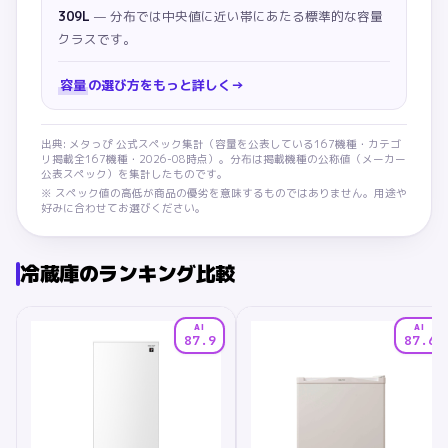
309L
— 分布では中央値に近い帯にあたる標準的な容量
クラスです。
容量
の選び方をもっと詳しく
→
出典: メタっぴ 公式スペック集計（
容量
を公表している
167
機種・カテゴ
リ掲載全
167
機種・
2026-08
時点）。分布は掲載機種の公称値（メーカー
公表スペック）を集計したものです。
※ スペック値の高低が商品の優劣を意味するものではありません。用途や
好みに合わせてお選びください。
冷蔵庫
のランキング比較
AI
AI
87.9
87.6