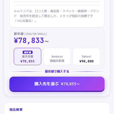
※AIスコアは、口コミ数・満足度・スペック・価格帯・ブラン
ド・発売年を統合して算出した、メタっぴ独自の指標です
（100点満点）。
最安値
(
2026/08/06
時点)
¥
78,833
〜
最安値
楽天市場
Amazon
Yahoo!
価格未取得
¥78,833
¥90,800
最安値で購入する
購入先を選ぶ
¥
78,833
〜
商品概要