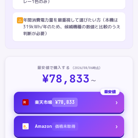
レー1色のみ）
年間消費電力量を最重視して選びたい方（本機は
△
319kWh/年のため、候補機種の数値と比較のうえ
判断が必要）
最安値で購入する
(
2026/08/06
時点)
¥
78,833
〜
最安値
›
楽天市場
¥
78,833
R
›
Amazon
価格未取得
a