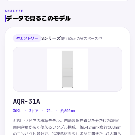
ANALYZE
データで見るこのモデル
🌱
エントリー
Sシリーズ
奥行60cmの省スペース型
AQR-31A
309L ・ 3ドア ・ 70L ・ 約600mm
309L・3ドアの標準モデル。自動製氷を省いた分だけ冷凍室
実用容量が広く使えるシンプル構成。幅542mm×奥行600mm
のコンパクト設計で、冷凍食材を少し多めに置きたい2人暮ら