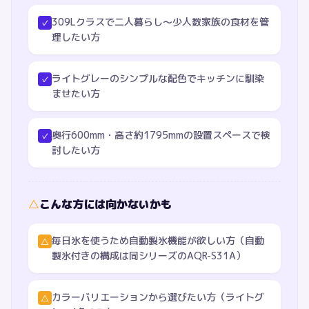
309Lクラスで二人暮らし〜少人数家族の食材を管
✓
理したい方
ライトグレーのシンプルな配色でキッチンに馴染
✓
ませたい方
奥行600mm・高さ約1795mmの設置スペースで検
✓
討したい方
△
こんな方には向かないかも
毎日氷を使うため自動製氷機能が欲しい方（自動
△
製氷付きの構成は同シリーズのAQR-S31A）
カラーバリエーションから選びたい方（ライトグ
△