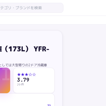
173L） YFR-
しとしては大型寄りの2ドア冷蔵庫
AI
★★★
☆
☆
3.79
29
件
72