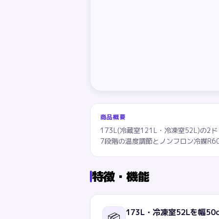
商品概要
173L(冷蔵室121L・冷凍室52L
7段階の温度調節とノンフロン冷媒R
特徴・機能
173L・冷凍室52Lを幅
📦