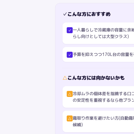
✓
こんな方におすすめ
一人暮らしで冷蔵庫の容量に余裕
✓
らし向けとしては大型クラス)
予算を抑えつつ170L台の容量
✓
△
こんな方には向かないかも
冷却ムラの個体差を指摘する口
△
の安定性を重視するなら他ブラ
霜取り作業を避けたい方(自動霜取
△
候補)