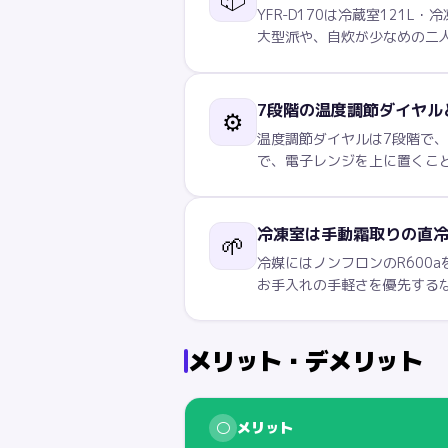
YFR-D170は冷蔵室121L
大型派や、自炊が少なめの二
7段階の温度調節ダイヤルと
⚙️
温度調節ダイヤルは7段階で、
で、電子レンジを上に置くこ
冷凍室は手動霜取りの直冷
🌱
冷媒にはノンフロンのR600
お手入れの手軽さを優先するなら
メリット・デメリット
○
メリット