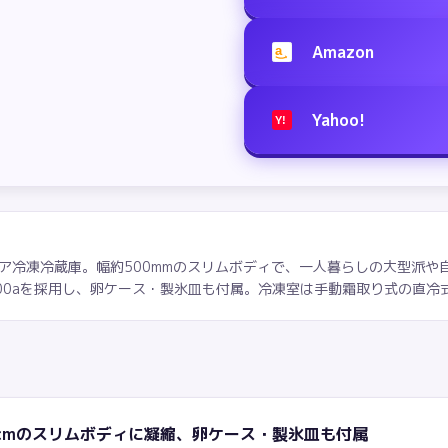
Amazon
a
Yahoo!
Y!
)の2ドア冷凍冷蔵庫。幅約500mmのスリムボディで、一人暮らしの大型
600aを採用し、卵ケース・製氷皿も付属。冷凍室は手動霜取り式の直冷
50cmのスリムボディに凝縮、卵ケース・製氷皿も付属