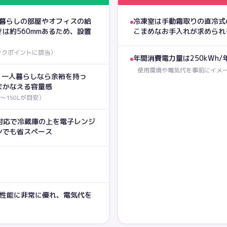
人暮らしの部屋やオフィスの給
冷凍室は手動霜取りの直冷式
は約560mmあるため、設置
こまめなお手入れが求められ
ックポイントに該当
）
年間消費電力量は250kWh/
使用環境や電気代を事前にイメ
で、一人暮らしなら余裕を持っ
まかなえる容量感
〜150Lが目安
）
g)対応で冷蔵庫の上を電子レンジ
ンでも省スペース
ネ性能に非常に優れ、電気代を