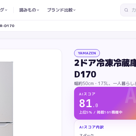
グ
読みもの
ブランド比較
R-D170
YAMAZEN
2ドア冷凍冷蔵庫（
D170
幅約50cm・173L、一人暮ら
AIスコア
81
.
0
上位5% / 掲載161機種中
AIスコア内訳
スペック