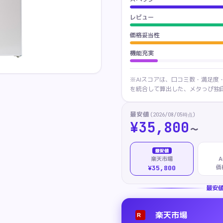
レビュー
価格妥当性
機能充実
※AIスコアは、口コミ数・満足度
を統合して算出した、メタっぴ独自
最安値
(
2026/08/05
時点)
¥
35,800
〜
最安値
楽天市場
A
価
¥35,800
最安
楽天市場
R