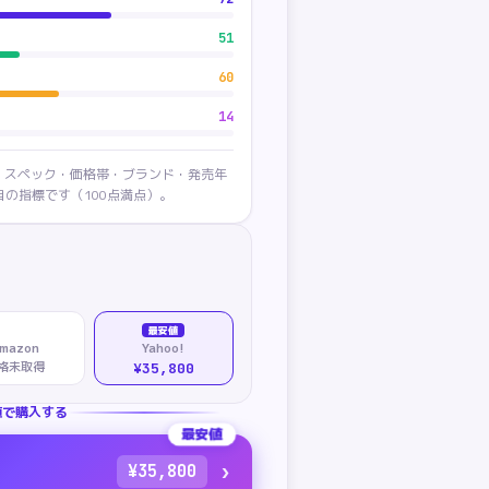
51
60
14
・スペック・価格帯・ブランド・発売年
の指標です（100点満点）。
最安値
mazon
Yahoo!
格未取得
¥35,800
値で購入する
最安値
›
¥
35,800