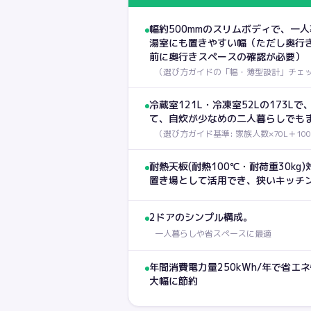
幅約500mmのスリムボディで、一
湯室にも置きやすい幅（ただし奥行き
前に奥行きスペースの確認が必要）
（
選び方ガイドの「幅・薄型設計」チェ
冷蔵室121L・冷凍室52Lの173L
て、自炊が少なめの二人暮らしでも
（
選び方ガイド基準: 家族人数×70L＋100
耐熱天板(耐熱100℃・耐荷重30k
置き場として活用でき、狭いキッチ
2ドアのシンプル構成。
一人暮らしや省スペースに最適
年間消費電力量250kWh/年で省エ
大幅に節約