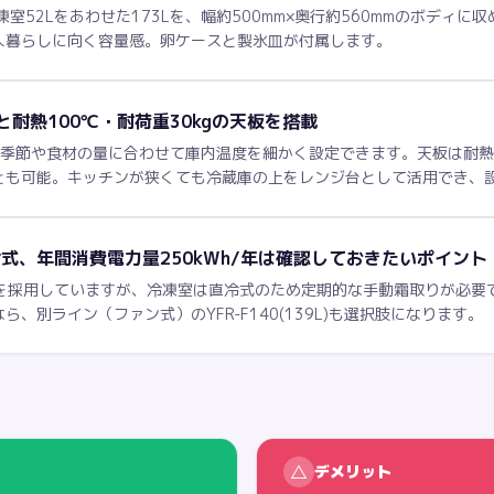
・冷凍室52Lをあわせた173Lを、幅約500mm×奥行約560mmのボデ
人暮らしに向く容量感。卵ケースと製氷皿が付属します。
耐熱100℃・耐荷重30kgの天板を搭載
季節や食材の量に合わせて庫内温度を細かく設定できます。天板は耐熱1
とも可能。キッチンが狭くても冷蔵庫の上をレンジ台として活用でき、
式、年間消費電力量250kWh/年は確認しておきたいポイント
aを採用していますが、冷凍室は直冷式のため定期的な手動霜取りが必要で
、別ライン（ファン式）のYFR-F140(139L)も選択肢になります。
△
デメリット