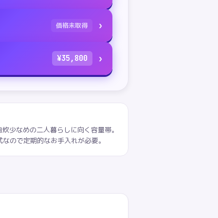
›
価格未取得
›
¥
35,800
派や自炊少なめの二人暮らしに向く容量帯。
式なので定期的なお手入れが必要。