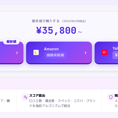
最安値で購入する
(
2026/08/05
時点)
¥
35,800
〜
最安値
Ya
Amazon
›
›
a
Y!
¥
価格未取得
スコア算出
独
ィア・購
口コミ数・満足度・スペック・コスパ・ブラン
メ
ドを独自アルゴリズムで統合
ら