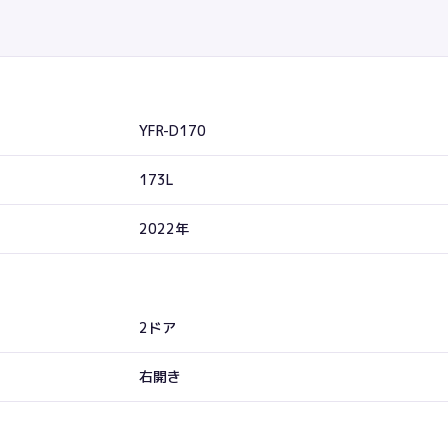
YFR-D170
173L
2022年
2ドア
右開き