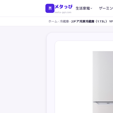
メタっぴ
M
生活家電
ゲーミン
meta-ppi.com
ホーム
›
冷蔵庫
›
2ドア冷凍冷蔵庫（173L） YF