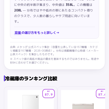
に中央の約半数が集まり、中央値は
358L
。この機種は
208L
— 分布ではやや低めの帯にあたるコンパクト寄り
のクラスで、少人数の暮らしやサブ用途に向いていま
す。
容量
の選び方をもっと詳しく
→
出典: メタっぴ 公式スペック集計（
容量
を公表している
167
機種・カテゴ
リ掲載全
167
機種・
2026-08
時点）。分布は掲載機種の公称値（メーカー
公表スペック）を集計したものです。
※ スペック値の高低が商品の優劣を意味するものではありません。用途や
好みに合わせてお選びください。
冷蔵庫
のランキング比較
AI
AI
87.9
87.6