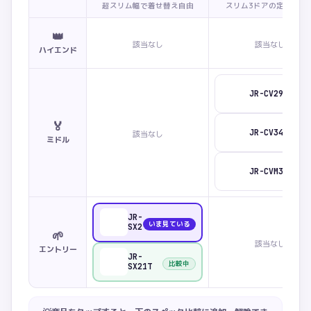
超スリム幅で着せ替え自由
スリム3ドアの定番ライ
👑
該当なし
該当なし
ハイエンド
JR-CV29C
🏅
JR-CV34C
該当なし
ミドル
JR-CVM34C
JR-
いま見ている
SX21B
🌱
該当なし
エントリー
JR-
比較中
SX21T