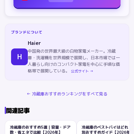
ブランドについて
Haier
中国発の世界最大級の白物家電メーカー。冷蔵
H
庫・洗濯機を世界規模で展開し、日本市場では一
人暮らし向けのコンパクト家電を中心に手頃な価
格帯で展開している。
公式サイト →
←
冷蔵庫
おすすめランキングをすべて見る
関連記事
冷蔵庫のおすすめ5選｜容量・ドア
冷蔵庫のベストバイはどれ？
冷蔵庫
冷蔵庫
数・省エネで比較【2026年】
別おすすめガイド【2026年