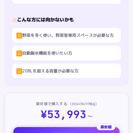
△
こんな方には向かないかも
野菜を多く使い、野菜室専用スペースが必要な方
△
自動製氷機能を使いたい方
△
208Lを超える容量が必要な方
△
最安値で購入する
(
2026/08/07
時点)
¥
53,993
〜
最安値