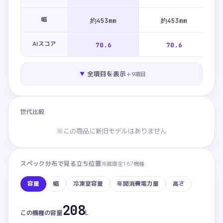
幅
約453mm
約453mm
AIスコア
70.6
70.6
全項目を表示
＋
9
項目
▼
世代比較
※この商品に新旧モデルはありません
スペック分布で見る立ち位置
冷蔵庫
全
167
機種
容量
幅
冷凍室容量
年間消費電力量
高さ
208
容量：この商品 208L。カテゴリ内 下から33%の位置。家
L
この機種の
容量