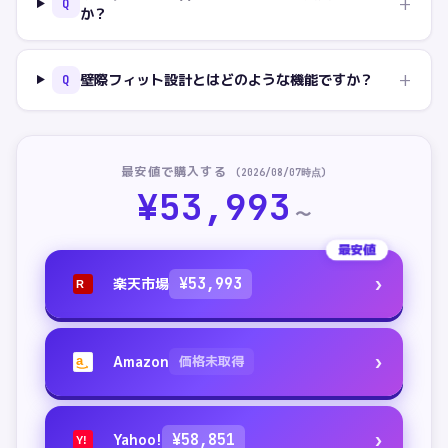
+
Q
か？
+
壁際フィット設計とはどのような機能ですか？
Q
最安値で購入する
(
2026/08/07
時点)
¥
53,993
〜
最安値
›
楽天市場
¥
53,993
R
›
Amazon
価格未取得
a
›
Yahoo!
¥
58,851
Y!