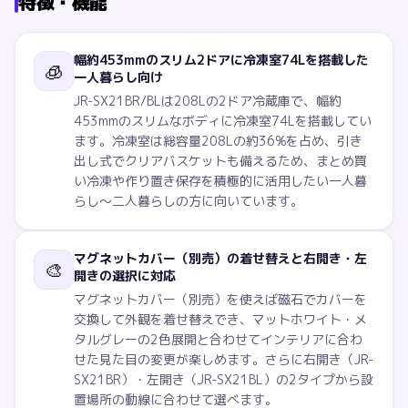
特徴・機能
幅約453mmのスリム2ドアに冷凍室74Lを搭載した
🧊
一人暮らし向け
JR-SX21BR/BLは208Lの2ドア冷蔵庫で、幅約
453mmのスリムなボディに冷凍室74Lを搭載してい
ます。冷凍室は総容量208Lの約36%を占め、引き
出し式でクリアバスケットも備えるため、まとめ買
い冷凍や作り置き保存を積極的に活用したい一人暮
らし〜二人暮らしの方に向いています。
マグネットカバー（別売）の着せ替えと右開き・左
🎨
開きの選択に対応
マグネットカバー（別売）を使えば磁石でカバーを
交換して外観を着せ替えでき、マットホワイト・メ
タルグレーの2色展開と合わせてインテリアに合わ
せた見た目の変更が楽しめます。さらに右開き（JR-
SX21BR）・左開き（JR-SX21BL）の2タイプから設
置場所の動線に合わせて選べます。