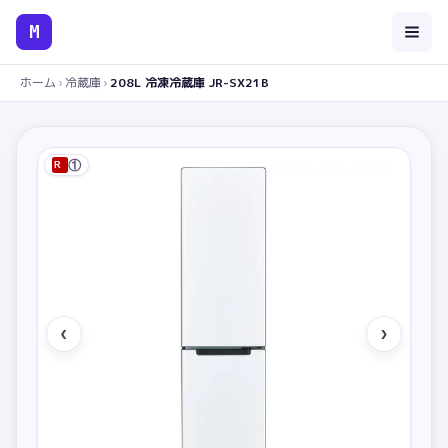
M
ホーム
›
冷蔵庫
›
208L 冷凍冷蔵庫 JR-SX21B
①
R
‹
›