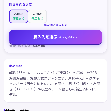
開き方向を選ぶ
右開き
左開き
在庫あり
在庫あり
最安値で購入する
購入先を選ぶ
¥
53,993
〜
選択中の型番:
JR-SX21BR
商品概要
幅約453mmのスリムボディに冷凍室74Lを搭載した208L
冷凍冷蔵庫。冷却方式はファン式で、着せ替え用マグネッ
トカバー（別売）にも対応。右開き（JR-SX21BR）・左開
き（JR-SX21BL）から選べ、一人暮らしの新生活に向くモ
デル。