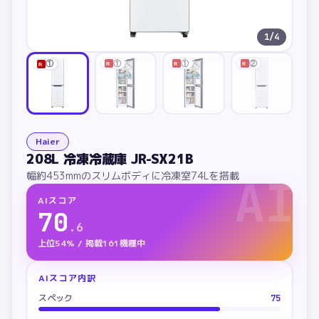
1
/
4
①
①
②
①
R
R
R
R
Haier
208L 冷凍冷蔵庫 JR-SX21B
幅約453mmのスリムボディに冷凍室74Lを搭載
AI
AIスコア
70
.
6
上位54% / 掲載161機種中
AIスコア内訳
スペック
75