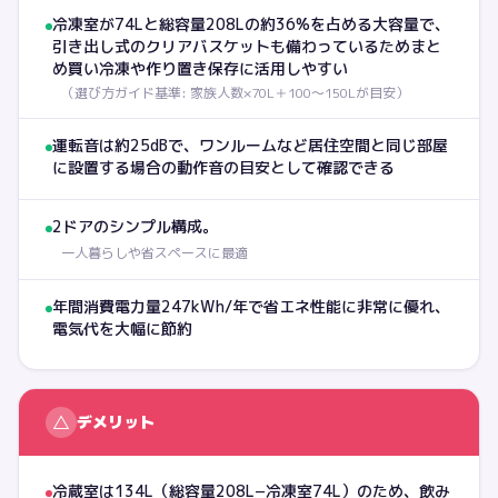
冷凍室が74Lと総容量208Lの約36%を占める大容量で、
引き出し式のクリアバスケットも備わっているためまと
め買い冷凍や作り置き保存に活用しやすい
（
選び方ガイド基準: 家族人数×70L＋100〜150Lが目安
）
運転音は約25dBで、ワンルームなど居住空間と同じ部屋
に設置する場合の動作音の目安として確認できる
2ドアのシンプル構成。
一人暮らしや省スペースに最適
年間消費電力量247kWh/年で省エネ性能に非常に優れ、
電気代を大幅に節約
△
デメリット
冷蔵室は134L（総容量208L−冷凍室74L）のため、飲み