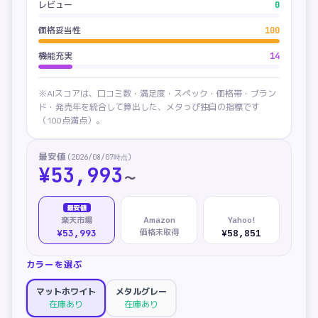
レビュー
0
価格妥当性
100
機能充実
14
※AIスコアは、口コミ数・満足度・スペック・価格帯・ブラン
ド・発売年を統合して算出した、メタっぴ独自の指標です
（100点満点）。
最安値
(
2026/08/07
時点)
¥
53,993
〜
最安値
楽天市場
Amazon
Yahoo!
価格未取得
¥53,993
¥58,851
カラーを選ぶ
マットホワイト
メタルグレー
在庫あり
在庫あり