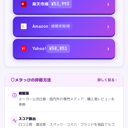
›
楽天市場
¥
53,993
R
›
Amazon
価格未取得
a
›
Yahoo!
¥
58,851
Y!
メタっぴの評価方法
詳しく見る
情報源
メーカー公式仕様・国内外の専門メディア・購入者レビューを
参照
スコア算出
口コミ数・満足度・スペック・コスパ・ブランドを独自アルゴ