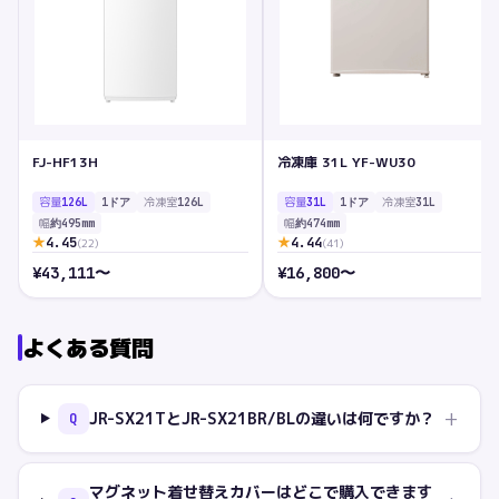
FJ-HF13H
冷凍庫 31L YF-WU30
容量
冷凍室
容量
冷凍室
126L
1ドア
126L
31L
1ドア
31L
幅
幅
約495mm
約474mm
★
★
4.45
4.44
(
22
)
(
41
)
¥
43,111
〜
¥
16,800
〜
よくある質問
+
JR-SX21TとJR-SX21BR/BLの違いは何ですか？
Q
マグネット着せ替えカバーはどこで購入できます