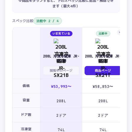
💡商品をタップすると、下のスペック比較に追加・解除でき
ます（最大
4
件）
スペック比較
比較中
2
/
4
×
いま見ている
比較中
208L 冷凍冷蔵庫 JR-
208L 冷凍冷蔵庫 JR-
SX21B
SX21T
閲覧中のページ
商品ページ
価格
¥53,993〜
¥58,853〜
容量
208L
208L
ドア数
2ドア
2ドア
冷凍室
74L
74L