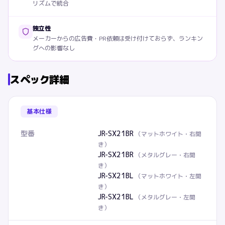
リズムで統合
独立性
メーカーからの広告費・PR依頼は受け付けておらず、ランキン
グへの影響なし
スペック詳細
基本仕様
型番
JR-SX21BR
（
マットホワイト・右開
き
）
JR-SX21BR
（
メタルグレー・右開
き
）
JR-SX21BL
（
マットホワイト・左開
き
）
JR-SX21BL
（
メタルグレー・左開
き
）