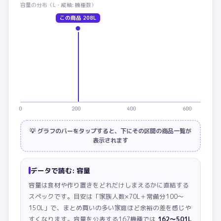
容量
の分布（
L・
縦軸: 機種数）
この商品
208L
0
200
400
600
💡 グラフのバーをタップすると、下にその区間の商品一覧が
表示されます
データで読む:
容量
容量は食材や作り置きをどれだけしまえるかに直結する
スペックです。目安は「家族人数×70L＋常備分100〜
150L」で、まとめ買いの多い家庭ほど余裕の差を感じや
すくなります。
容量を公表する167機種では
162〜501L