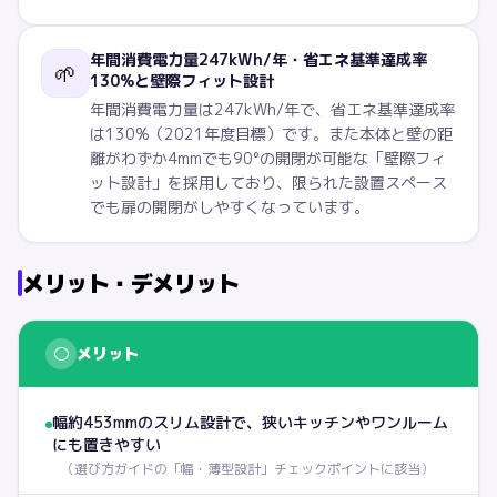
年間消費電力量247kWh/年・省エネ基準達成率
🌱
130%と壁際フィット設計
年間消費電力量は247kWh/年で、省エネ基準達成率
は130%（2021年度目標）です。また本体と壁の距
離がわずか4mmでも90°の開閉が可能な「壁際フィ
ット設計」を採用しており、限られた設置スペース
でも扉の開閉がしやすくなっています。
メリット・デメリット
○
メリット
幅約453mmのスリム設計で、狭いキッチンやワンルーム
にも置きやすい
（
選び方ガイドの「幅・薄型設計」チェックポイントに該当
）