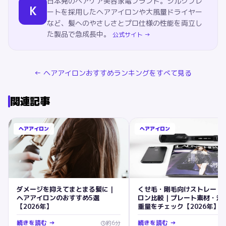
日本発のヘアケア美容家電ブランド。シルクプレ
K
ートを採用したヘアアイロンや大風量ドライヤー
など、髪へのやさしさとプロ仕様の性能を両立し
た製品で急成長中。
公式サイト →
←
ヘアアイロン
おすすめランキングをすべて見る
関連記事
ヘアアイロン
ヘアアイロン
ダメージを抑えてまとまる髪に｜
くせ毛・剛毛向けストレート
ヘアアイロンのおすすめ5選
ロン比較｜プレート素材・温
【2026年】
重量をチェック【2026年】
続きを読む →
続きを読む →
約
6
分