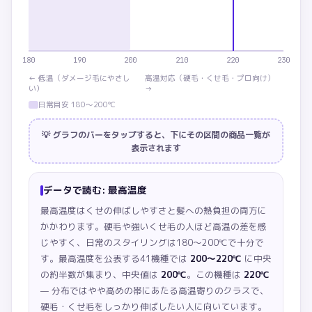
180
190
200
210
220
230
←
低温（ダメージ毛にやさし
高温対応（硬毛・くせ毛・プロ向け）
い）
→
日常目安 180〜200℃
💡 グラフのバーをタップすると、下にその区間の商品一覧が
表示されます
データで読む:
最高温度
最高温度はくせの伸ばしやすさと髪への熱負担の両方に
かかわります。硬毛や強いくせ毛の人ほど高温の差を感
じやすく、日常のスタイリングは180〜200℃で十分で
す。
最高温度を公表する41機種では
200〜220℃
に中央
の約半数が集まり、中央値は
200℃
。この機種は
220℃
— 分布ではやや高めの帯にあたる高温寄りのクラスで、
硬毛・くせ毛をしっかり伸ばしたい人に向いています。