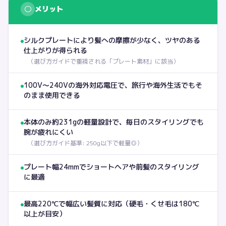
○
メリット
シルクプレートにより髪への摩擦が少なく、ツヤのある
仕上がりが得られる
（
選び方ガイドで重視される「プレート素材」に該当
）
100V〜240Vの海外対応電圧で、旅行や海外生活でもそ
のまま使用できる
本体のみ約231gの軽量設計で、毎日のスタイリングでも
腕が疲れにくい
（
選び方ガイド基準: 250g以下で軽量◎
）
プレート幅24mmでショートヘアや前髪のスタイリング
に最適
最高220℃で幅広い髪質に対応（硬毛・くせ毛は180℃
以上が目安）