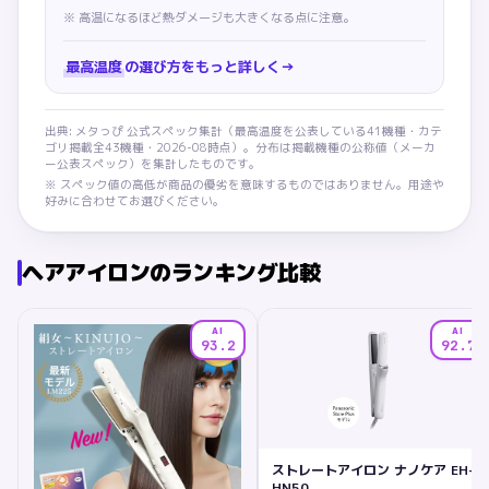
※
高温になるほど熱ダメージも大きくなる点に注意。
最高温度
の選び方をもっと詳しく
→
出典: メタっぴ 公式スペック集計（
最高温度
を公表している
41
機種・カテ
ゴリ掲載全
43
機種・
2026-08
時点）。分布は掲載機種の公称値（メーカ
ー公表スペック）を集計したものです。
※ スペック値の高低が商品の優劣を意味するものではありません。用途や
好みに合わせてお選びください。
ヘアアイロン
のランキング比較
AI
AI
93.2
92.7
ストレートアイロン ナノケア EH-
HN50