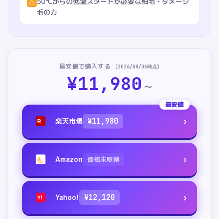
50℃からの低温スタートが必要な細毛・ダメージ
△
毛の方
最安値で購入する
(
2026/08/06
時点)
¥
11,980
〜
最安値
›
楽天市場
¥
11,980
R
›
Amazon
価格未取得
a
›
Yahoo!
¥
12,120
Y!