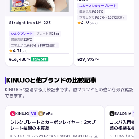
スムースシルキープレート
最高温度
約200℃
立ち上がり
約20秒（100℃到達）
Straight Iron LM-225
★
4.63
(
497
)
プレート幅
シルクプレート
28mm
最高温度
220℃
立ち上がり
約20秒（180℃到達）
★
4.71
(
97
)
¥
16,400
〜
¥
29,972
〜
32
%OFF
KINUJO
と他ブランドの比較記事
KINUJO
が登場する比較記事です。他ブランドとの違いを最終確認
できます。
KINUJO
VS
ReFa
SALONIA
VS
K
R
S
シルクプレートとカーボンレイヤー：2大プ
コスパ入門機
レート技術の本質差
差の根拠を検
KINUJO LM-225 vs ReFa STRAIGHT IRON PRO。立
SL-004S（¥3,82