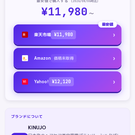
最安値で購入する
(
2026/08/06
時点)
¥
11,980
〜
最安値
›
楽天市場
¥
11,980
R
›
Amazon
価格未取得
a
›
Yahoo!
¥
12,120
Y!
ブランドについて
KINUJO