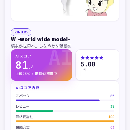
KINUJO
W -world wide model-
絹女が世界へ。しなやかな艶髪を
AI
AIスコア
★★★★★
81
5.00
.
4
5
件
上位25% / 掲載42機種中
AIスコア内訳
スペック
85
レビュー
38
価格妥当性
100
機能充実
63