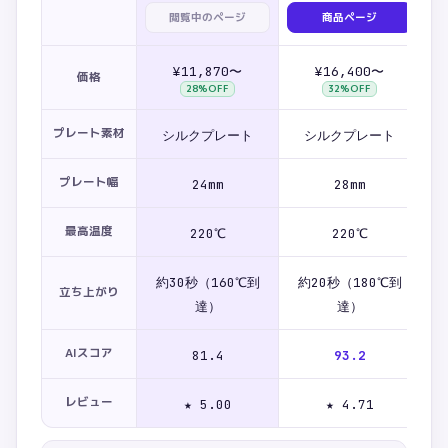
閲覧中のページ
商品ページ
¥11,870〜
¥16,400〜
価格
28
%OFF
32
%OFF
プレート素材
シルクプレート
シルクプレート
プレート幅
24mm
28mm
最高温度
220℃
220℃
約30秒（160℃到
約20秒（180℃到
立ち上がり
達）
達）
AIスコア
81.4
93.2
レビュー
★ 5.00
★ 4.71