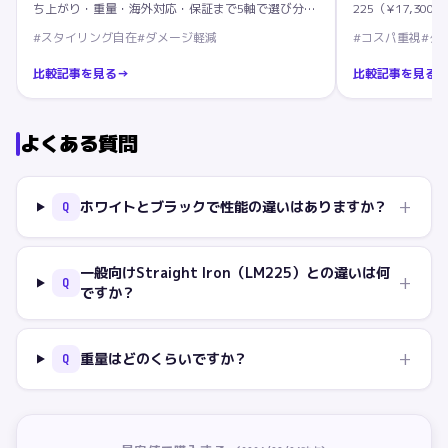
ち上がり・重量・海外対応・保証まで5軸で選び分け
225（¥17,3
る完全比較。
温度の逆転事実ま
#
スタイリング自在
#
ダメージ軽減
#
コスパ重視
#
ダ
比較記事を見る
→
比較記事を見る
よくある質問
+
ホワイトとブラックで性能の違いはありますか？
Q
一般向けStraight Iron（LM225）との違いは何
+
Q
ですか？
+
重量はどのくらいですか？
Q