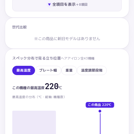
全項目を表示
＋
8
項目
▼
世代比較
※この商品に新旧モデルはありません
スペック分布で見る立ち位置
ヘアアイロン
全
43
機種
最高温度
プレート幅
重量
温度調節段階
220
最高温度：この商品 220℃。カテゴリ内 下から77%の位
℃
この機種の
最高温度
最高温度
の分布（
℃・
縦軸: 機種数）
この商品
220℃