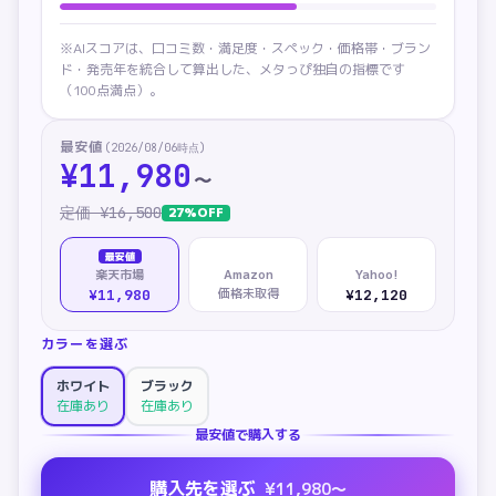
※AIスコアは、口コミ数・満足度・スペック・価格帯・ブラン
ド・発売年を統合して算出した、メタっぴ独自の指標です
（100点満点）。
最安値
(
2026/08/06
時点)
¥
11,980
〜
定価 ¥
16,500
27
%OFF
最安値
楽天市場
Amazon
Yahoo!
価格未取得
¥11,980
¥12,120
カラーを選ぶ
ホワイト
ブラック
在庫あり
在庫あり
最安値で購入する
購入先を選ぶ
¥
11,980
〜