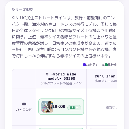
シリーズ比較
KINUJO民生ストレートラインは、旅行・前髪向けのコン
パクト機、海外対応やコードレスの携行モデル、そして毎
日の全体スタイリング向けの標準サイズ上位機まで用途別
に揃う。上位・標準サイズ機ほどプレートの仕上がりと温
度管理の余裕が増し、日常使いの完成度が高まる。迷った
ら旅行・携行が主目的ならコンパクト機や海外対応機、家
で毎日しっかり伸ばすなら標準サイズの上位機が本命。
いま見ている
比較中
W -world wide
Curl Iron KC02
model- DS200
多用途カールの2台構成
シルクプレートの定番ライン
👑
LM-225
該当なし
比較中
ハイエンド