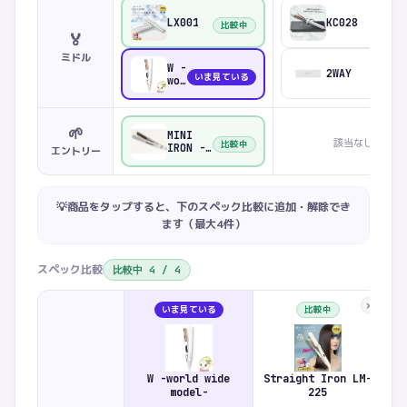
LX001
KC028
比較中
🏅
ミドル
W -
2WAY
いま見ている
world
wide
model-
🌱
MINI
該当なし
比較中
IRON -
エントリー
deux-
💡商品をタップすると、下のスペック比較に追加・解除でき
ます（最大
4
件）
スペック比較
比較中
4
/
4
×
いま見ている
比較中
W -world wide
Straight Iron LM-
L
model-
225