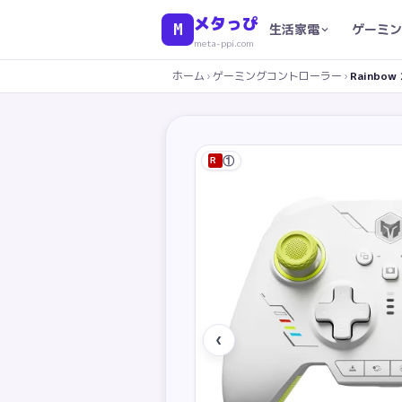
メタっぴ
M
生活家電
ゲーミン
meta-ppi.com
ホーム
›
ゲーミングコントローラー
›
Rainbow
①
R
‹