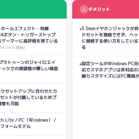
△
デメリット
ガーホールエフェクト・有線
3.5mmイヤホンジャックが
面4ボタン・トリガーストップ
ドセットを接続できず、ヘッ
るゲーマーに高評価を得ている
に接続する使い方をしている
る
ポイントに該当
）
スプラトゥーンのジャイロエイ
設定ツールがWindows PC向け「
ィックでの微調整が難しい場面
応でスマホアプリは非対応の
細カスタマイズにはPC環境
でデスクセットアップに合わせたカ
3セットが付属しているためプ
調整も可能
tch Lite / PC（Windows） /
ットフォームモデル