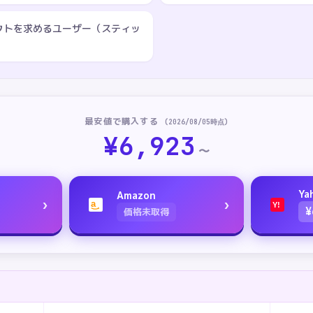
クトを求めるユーザー（スティッ
最安値で購入する
(
2026/08/05
時点)
¥
6,923
〜
Ya
Amazon
›
›
a
Y!
¥
価格未取得