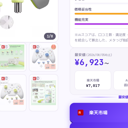
価格妥当性
機能充実
※AIスコアは、口コミ数・満足度
1
/
8
を統合して算出した、メタっぴ独自
①
②
R
R
最安値
(
2026/08/05
時点)
¥
6,923
〜
②
②
R
R
楽天市場
A
価
¥7,017
最安
楽天市場
R