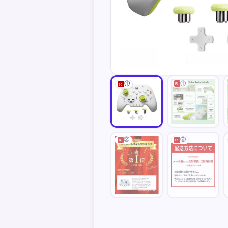
①
①
R
R
②
②
R
R