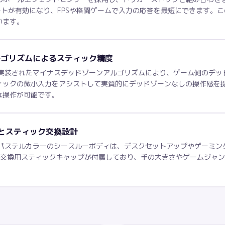
ートが有効になり、FPSや格闘ゲームで入力の応答を最短にできます。この組
います。
ルゴリズムによるスティック精度
で実装されたマイナスデッドゾーンアルゴリズムにより、ゲーム側のデ
ックの微小入力をアシストして実質的にデッドゾーンなしの操作感を提供
な操作が可能です。
とスティック交換設計
nの半透明パステルカラーのシースルーボディは、デスクセットアップやゲー
の交換用スティックキャップが付属しており、手の大きさやゲームジャ