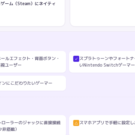
Cゲーム（Steam）にネイティ
ガーホールエフェクト・背面ボタン・
スプラトゥーンやフォートナ
✓
重視ユーザー
いNintendo Switchゲーマー
ーデザインにこだわりたいゲーマー
トローラーのジャックに直接接続
スマホアプリで手軽に設定し
△
ク非搭載）