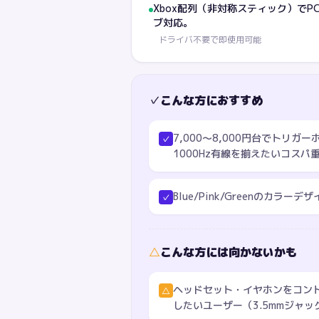
Xbox配列（非対称スティック）でP
ブ対応。
ドライバ不要で即使用可能
✓
こんな方におすすめ
7,000〜8,000円台でトリ
✓
1000Hz有線を揃えたいコスパ
Blue/Pink/Greenのカラ
✓
△
こんな方には向かないかも
ヘッドセット・イヤホンをコン
△
したいユーザー（3.5mmジャッ