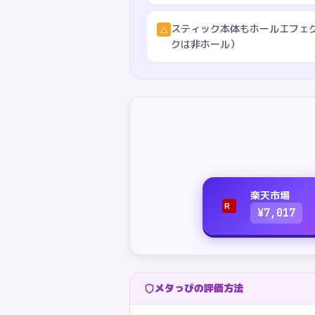
スティック本体もホールエフェ
△
クは非ホール）
楽天市場
R
¥
7,017
メタっぴの評価方法