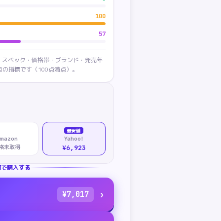
100
57
・スペック・価格帯・ブランド・発売年
の指標です（100点満点）。
最安値
mazon
Yahoo!
格未取得
¥6,923
値で購入する
›
¥
7,017