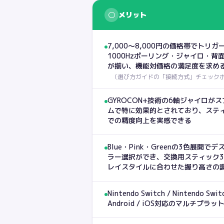
○
メリット
7,000〜8,000円の価格帯でトリ
1000Hzポーリング・ジャイロ・背
が揃い、機能対価格の満足度を求め
（
選び方ガイドの「接続方式」チェック
GYROCON+技術の6軸ジャイロが
ムで特に効果的とされており、ステ
での精度向上を実感できる
Blue・Pink・Greenの3色展開
ラー選択ができ、交換用スティック
レイスタイルに合わせた握り高さの
Nintendo Switch / Nintendo Swi
Android / iOS対応のマルチプラ