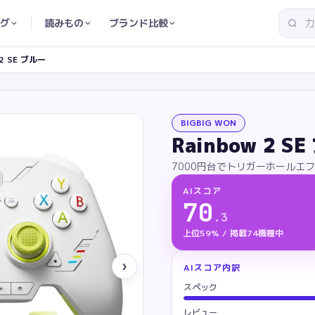
グ
読みもの
ブランド比較
 2 SE ブルー
BIGBIG WON
Rainbow 2 S
7000円台でトリガーホールエフ
AIスコア
70
.
3
上位59% / 掲載74機種中
›
AIスコア内訳
スペック
レビュー