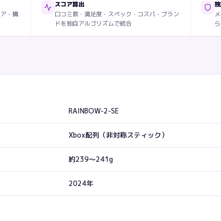
スコア算出
独
ィア・購
口コミ数・満足度・スペック・コスパ・ブラン
メ
ドを独自アルゴリズムで統合
ら
RAINBOW-2-SE
Xbox配列（非対称スティック）
約239〜241g
2024年