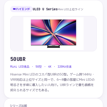
👑
ハイエンド
ULED U Series
Mini LED上位ライン
50U8R
Mini LED液晶 ・ 50型 ・ 4K ・ 120Hz倍速
Hisense Mini LEDのコスパ型U8Rの50型。ゲーム時144Hz・
VRR対応は上位サイズと同一で、6〜8畳の部屋にMini LEDの
明るさを手頃に導入したい人向け。U8Rラインで最も価格を
抑えられるサイズでもある。
シリーズ比較