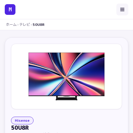
M
ホーム
›
テレビ
›
50U8R
Hisense
50U8R