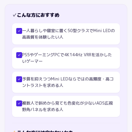
✓
こんな方におすすめ
一人暮らしや寝室に置く50型クラスでMini LEDの
✓
高画質を体験したい人
PS5やゲーミングPCで4K144Hz VRRを活かした
✓
いゲーマー
予算を抑えつつMini LEDならではの高輝度・高コ
✓
ントラストを求める人
複数人で斜めから見ても色変化が少ないADS広視
✓
野角パネルを求める人