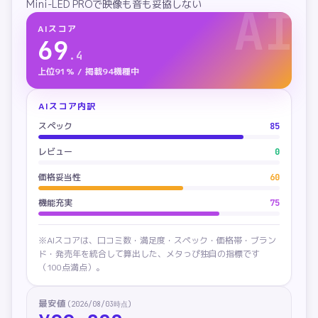
Mini-LED PROで映像も音も妥協しない
AI
AIスコア
69
.
4
上位91% / 掲載94機種中
AIスコア内訳
スペック
85
レビュー
0
価格妥当性
60
機能充実
75
※AIスコアは、口コミ数・満足度・スペック・価格帯・ブラン
ド・発売年を統合して算出した、メタっぴ独自の指標です
（100点満点）。
最安値
(
2026/08/03
時点)