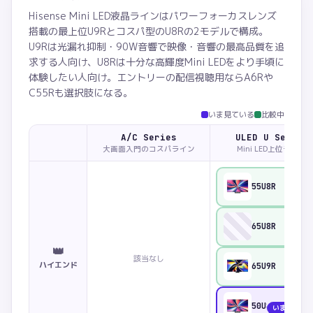
Hisense Mini LED液晶ラインはパワーフォーカスレンズ
搭載の最上位U9Rとコスパ型のU8Rの2モデルで構成。
U9Rは光漏れ抑制・90W音響で映像・音響の最高品質を追
求する人向け、U8Rは十分な高輝度Mini LEDをより手頃に
体験したい人向け。エントリーの配信視聴用ならA6Rや
C55Rも選択肢になる。
いま見ている
比較中
A/C Series
ULED U Series
大画面入門のコスパライン
Mini LED上位ライン
55U8R
比較
65U8R
比較
👑
該当なし
ハイエンド
65U9R
比較
50U8R
いま見てい