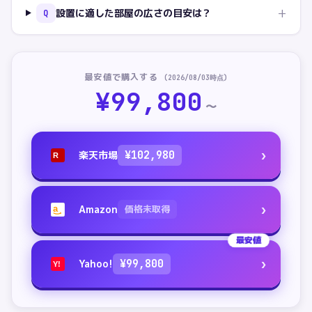
+
設置に適した部屋の広さの目安は？
Q
最安値で購入する
(
2026/08/03
時点)
¥
99,800
〜
›
楽天市場
¥
102,980
R
›
Amazon
価格未取得
a
最安値
›
Yahoo!
¥
99,800
Y!