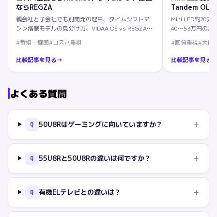
ならREGZA
Tandem OLE
親会社と子会社でも別開発の理由、タイムシフトマ
Mini LED約20万円
シン搭載モデルの見分け方、VIDAA OS vs REGZA
40〜53万円の2
OSの違いを解説。
170W音響とHis
#
番組・録画
#
コスパ重視
#
画質重視
#
大画
比較記事を見る
→
比較記事を見る
よくある質問
+
50U8Rはゲーミングに向いていますか？
Q
+
55U8Rと50U8Rの違いは何ですか？
Q
+
有機ELテレビとの違いは？
Q