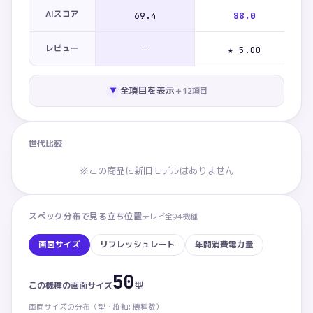
AIスコア
69.4
88.0
レビュー
—
★ 5.00
全項目を表示
＋
12
項目
▼
世代比較
※この商品に新旧モデルはありません
スペック分布で見る立ち位置
テレビ
全
94
機種
画面サイズ
リフレッシュレート
年間消費電力量
50
画面サイズ：この商品 50型。カテゴリ内 下から14%の
型
この機種の
画面サイズ
画面サイズ
の分布（
型・
縦軸: 機種数）