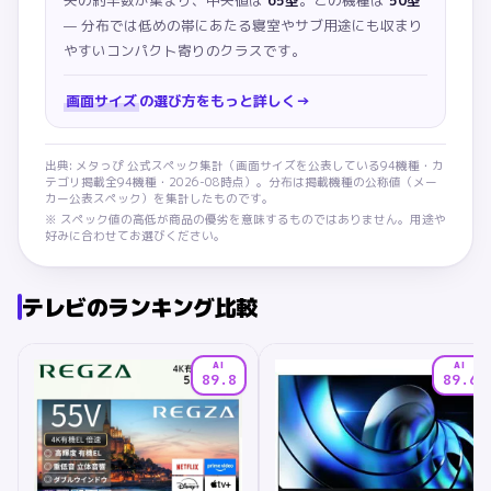
央の約半数が集まり、中央値は
65型
。この機種は
50型
— 分布では低めの帯にあたる寝室やサブ用途にも収まり
やすいコンパクト寄りのクラスです。
画面サイズ
の選び方をもっと詳しく
→
出典: メタっぴ 公式スペック集計（
画面サイズ
を公表している
94
機種・カ
テゴリ掲載全
94
機種・
2026-08
時点）。分布は掲載機種の公称値（メー
カー公表スペック）を集計したものです。
※ スペック値の高低が商品の優劣を意味するものではありません。用途や
好みに合わせてお選びください。
テレビ
のランキング比較
AI
AI
89.8
89.6