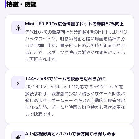
特徴・機能
Mini-LED PRO×広色域量子ドットで輝度67%向上
☀️
先代比67%の輝度向上と分割数4倍のMini-LED PRO
バックライトが、明るい場面と暗い場面を精細に分
けて制御します。量子ドットの広色域と組み合わせ
ることで、スポーツや映画の鮮やかな発色がリアル
に再現されます。
144Hz VRRでゲームも映像もなめらかに
⚡
4K/144Hz・VRR・ALLM対応でPS5やゲームPCを
接続すれば、残像感の少ない滑らかなゲーム映像が
楽しめます。ゲームモードPROで自動的に最適設定
になるため、ゲームと映画の切り替えも設定変更な
しで快適です。
ADS広視野角と2.1.2chで多方向から楽しめる
🔊