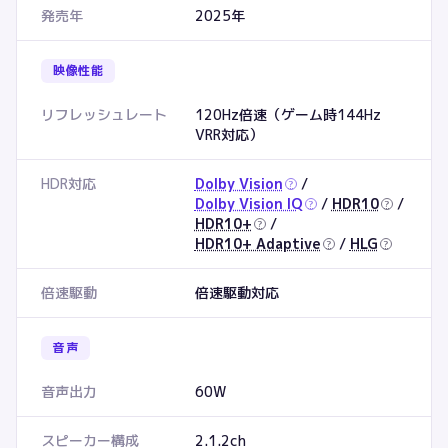
発売年
2025年
映像性能
リフレッシュレート
120Hz倍速（ゲーム時144Hz
VRR対応）
HDR対応
Dolby Vision
/
?
Dolby Vision IQ
/
HDR10
/
?
?
HDR10+
/
?
HDR10+ Adaptive
/
HLG
?
?
倍速駆動
倍速駆動対応
音声
音声出力
60W
スピーカー構成
2.1.2ch