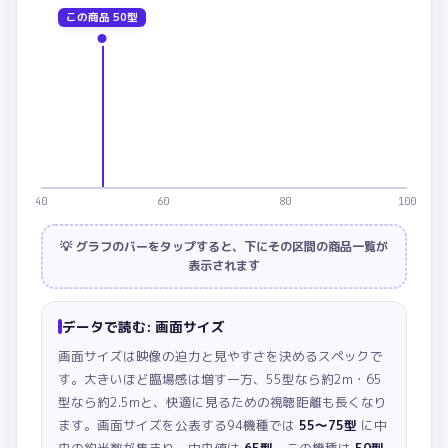
この商品
50型
40
60
80
100
💡 グラフのバーをタップすると、下にその区間の商品一覧が
表示されます
データで読む:
画面サイズ
画面サイズは映像の迫力と見やすさを決めるスペックで
す。大きいほど臨場感は増す一方、55型なら約2m・65
型なら約2.5mと、快適に見るための視聴距離も長くなり
ます。
画面サイズを公表する94機種では
55〜75型
に中