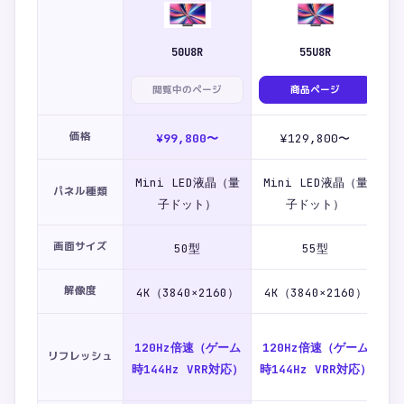
50U8R
55U8R
閲覧中のページ
商品ページ
価格
¥99,800〜
¥129,800〜
Mini LED液晶（量
Mini LED液晶（量
M
パネル種類
子ドット）
子ドット）
画面サイズ
50型
55型
解像度
4K（3840×2160）
4K（3840×2160）
4
1
120Hz倍速（ゲーム
120Hz倍速（ゲーム
リフレッシュ
ド
時144Hz VRR対応）
時144Hz VRR対応）