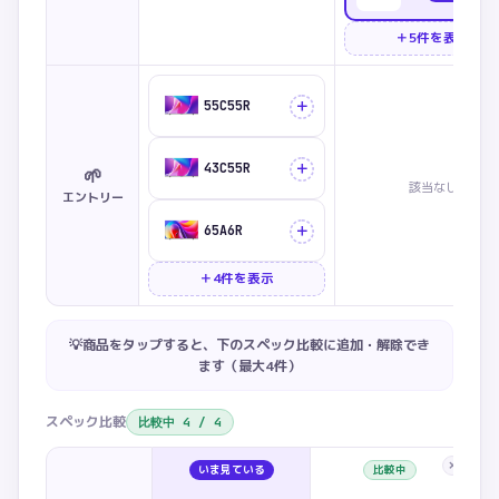
＋5件を表示
＋
55C55R
＋
43C55R
🌱
該当なし
エントリー
＋
65A6R
＋4件を表示
💡商品をタップすると、下のスペック比較に追加・解除でき
ます（最大
4
件）
スペック比較
比較中
4
/
4
×
いま見ている
比較中