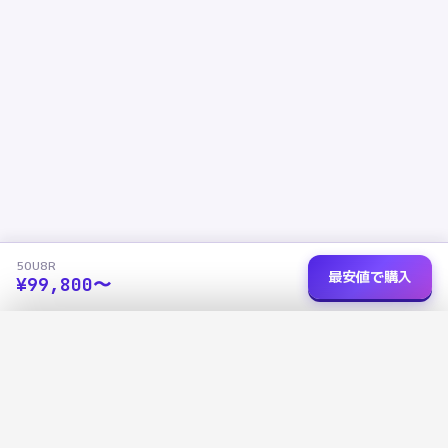
50U8R
最安値で購入
¥
99,800
〜
ショップを選択
✕
50U8R