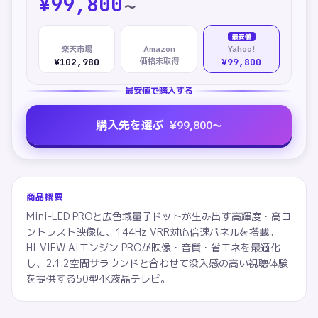
¥
99,800
〜
最安値
楽天市場
Amazon
Yahoo!
価格未取得
¥102,980
¥99,800
最安値で購入する
購入先を選ぶ
¥
99,800
〜
商品概要
Mini-LED PROと広色域量子ドットが生み出す高輝度・高コ
ントラスト映像に、144Hz VRR対応倍速パネルを搭載。
HI-VIEW AIエンジン PROが映像・音質・省エネを最適化
し、2.1.2空間サラウンドと合わせて没入感の高い視聴体験
を提供する50型4K液晶テレビ。