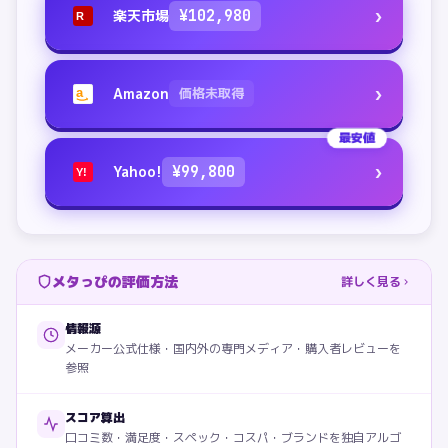
›
楽天市場
¥
102,980
R
›
Amazon
価格未取得
a
最安値
›
Yahoo!
¥
99,800
Y!
メタっぴの評価方法
詳しく見る
情報源
メーカー公式仕様・国内外の専門メディア・購入者レビューを
参照
スコア算出
口コミ数・満足度・スペック・コスパ・ブランドを独自アルゴ