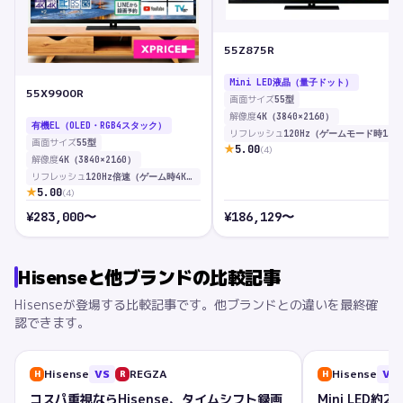
55Z875R
Mini LED液晶（量子ドット）
55X9900R
画面サイズ
55型
解像度
4K（3840×2160）
有機EL（OLED・RGB4スタック）
リフレッシュ
120Hz（ゲームモード時144Hz・VRR対応）
画面サイズ
55型
★
5.00
(
4
)
解像度
4K（3840×2160）
リフレッシュ
120Hz倍速（ゲーム時4K 144Hz VRR対応）
★
5.00
(
4
)
¥
283,000
〜
¥
186,129
〜
Hisense
と他ブランドの比較記事
Hisense
が登場する比較記事です。他ブランドとの違いを最終確
認できます。
Hisense
VS
REGZA
Hisense
VS
H
R
H
コスパ重視ならHisense、タイムシフト録画
Mini LED約2