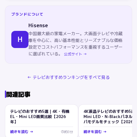
ブランドについて
Hisense
中国最大級の家電メーカー。大画面テレビや冷蔵
H
庫を中心に、高い基本性能とリーズナブルな価格
設定でコストパフォーマンスを重視するユーザー
に選ばれている。
公式サイト →
←
テレビ
おすすめランキングをすべて見る
関連記事
テレビのおすすめ5選｜4K・有機
4K液晶テレビのおすすめ5選
テレビ
テレビ
EL・Mini LED画質比較【2026
Mini LED・N-Blackパネル
年】
パモデルをチェック【2026
続きを読む →
続きを読む →
約
8
分