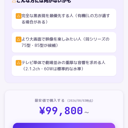
△
こんな方には向かないかも
完全な黒表現を最優先する人（有機ELの方が適す
△
る場合がある）
より大画面で映像を楽しみたい人（同シリーズの
△
75型・85型が候補）
テレビ単体で劇場並みの重厚な音響を求める人
△
（2.1.2ch・60Wは標準的な水準）
最安値で購入する
(
2026/08/03
時点)
¥
99,800
〜