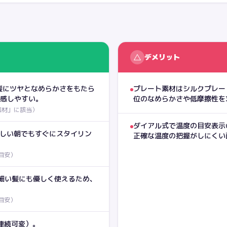
△
デメリット
髪にツヤとなめらかさをもたら
プレート素材はシルクプレー
体感しやすい。
位のなめらかさや低摩擦性を
素材」に該当
）
ダイアル式で温度の目安表示
忙しい朝でもすぐにスタイリン
正確な温度の把握がしにくい
目安
）
細い髪にも優しく使えるため、
目安
）
℃連続可変）。