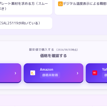
プレート素材を求める方（スムー
デジタル温度表示による精密
△
べき）
AL25119が向いている）
最安値で購入する
(
2026/08/03
時点)
価格を確認する
Amazon
Ya
›
›
a
Y!
価格未取得