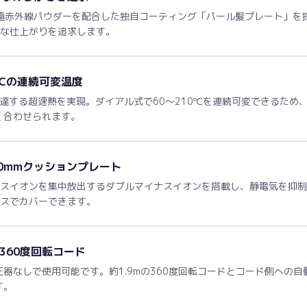
遠赤外線パウダーを配合した独自コーティング「パール髪プレート」を採用
かな仕上がりを追求します。
0℃の連続可変温度
到達する超速熱を実現。ダイアル式で60〜210℃を連続可変できるため
く合わせられます。
0mmクッションプレート
ナスイオンを集中放出するダブルマイナスイオンを搭載し、静電気を抑
パスでカバーできます。
と360度回転コード
変圧器なしで使用可能です。約1.9mの360度回転コードとコード側への
す。