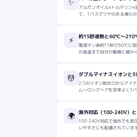
✨
アルガンオイル×トルマリン×
て、1パスでツヤのある滑ら
約15秒速熱と60℃〜21
⚡
電源オン後約15秒で60℃に
の高温まで自分の髪質に細か
ダブルマイナスイオンと3
💆
2つのイオン放出口からマイ
ム〜ロングヘアを効率よく1
海外対応（100-240V）
🌍
100-240V対応で海外でも
いやすさにも配慮されていま