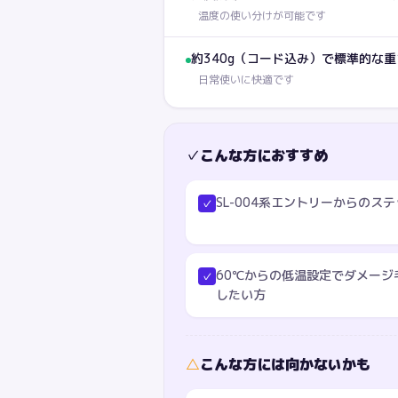
温度の使い分けが可能です
約340g（コード込み）で標準的な
日常使いに快適です
✓
こんな方におすすめ
SL-004系エントリーからのス
✓
60℃からの低温設定でダメージ
✓
したい方
△
こんな方には向かないかも