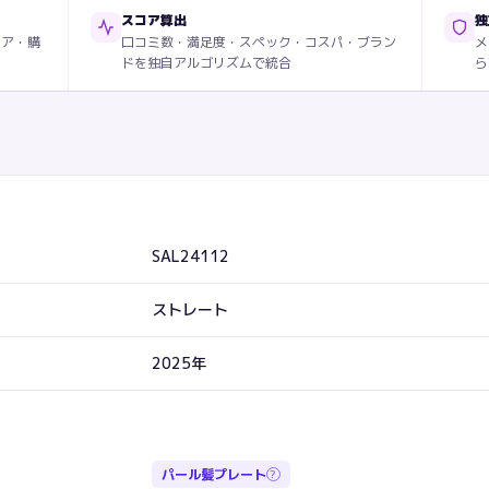
スコア算出
独
ィア・購
口コミ数・満足度・スペック・コスパ・ブラン
メ
ドを独自アルゴリズムで統合
ら
SAL24112
ストレート
2025年
パール髪プレート
?