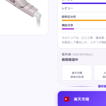
レビュー
価格妥当性
機能充実
※AIスコアは、口コミ数・満足度
を統合して算出した、メタっぴ独自
最安値
(
2026/08/03
時点)
価格確認中
楽天市場
A
価格未取得
価
最安
楽天市場
R