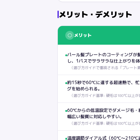
メリット・デメリット
○
メリット
パール髪プレートのコーティングが
し、1パスでサラサラな仕上がりを
（
選び方ガイドで重視される「プレート
約15秒で60℃に達する超速熱で、
グを始められる。
（
選び方ガイド基準: 硬毛は180℃以上が
60℃からの低温設定でダメージ毛・
幅広い髪質に対応しやすい。
（
選び方ガイド基準: 硬毛は180℃以上が
温度調節ダイアル式（60℃〜210