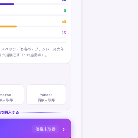
0
60
13
・スペック・価格帯・ブランド・発売年
の指標です（100点満点）。
mazon
Yahoo!
格未取得
価格未取得
値で購入する
›
価格未取得