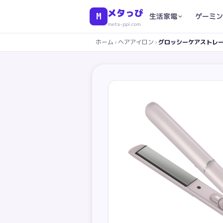
メタっぴ
M
生活家電
ゲーミン
meta-ppi.com
ホーム
›
ヘアアイロン
›
グロッシーケアストレート