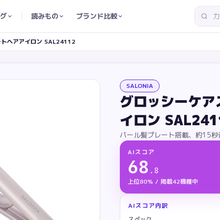
グ
読みもの
ブランド比較
ヘアアイロン SAL24112
SALONIA
グロッシーケア
イロン SAL241
パール髪プレート搭載、約15
AIスコア
68
.
8
上位80% / 掲載42機種中
AIスコア内訳
スペック